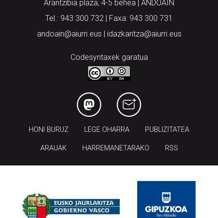
Arantzibia plaza, 4-5 behea | ANDOAIN
Tel.: 943 300 732 | Faxa: 943 300 731
andoain@aiurri.eus | idazkaritza@aiurri.eus
Codesyntaxek garatua
HONI BURUZ
LEGE OHARRA
PUBLIZITATEA
ARAUAK
HARREMANETARAKO
RSS