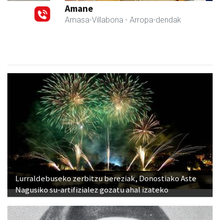
Amane
Amasa-Villabona
- Arropa-dendak
Lurraldebuseko zerbitzu bereziak, Donostiako Aste
Nagusiko su-artifizialez gozatu ahal izateko