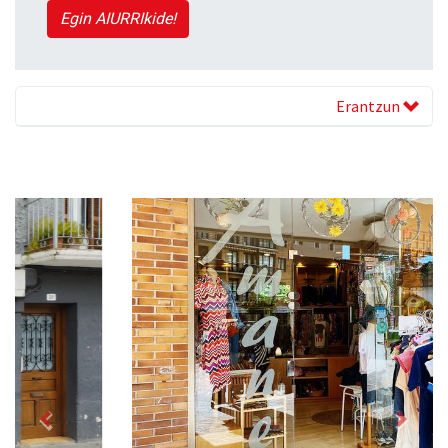
Egin AIURRIkide!
Erantzun
Previous
Next