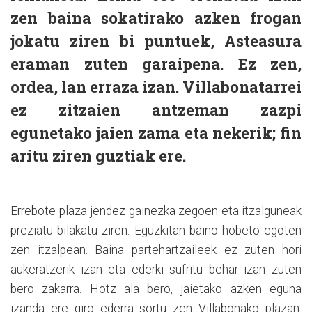
zen baina sokatirako azken frogan
jokatu ziren bi puntuek, Asteasura
eraman zuten garaipena. Ez zen,
ordea, lan erraza izan. Villabonatarrei
ez zitzaien antzeman zazpi
egunetako jaien zama eta nekerik; fin
aritu ziren guztiak ere.
Errebote plaza jendez gainezka zegoen eta itzalguneak
preziatu bilakatu ziren. Eguzkitan baino hobeto egoten
zen itzalpean. Baina partehartzaileek ez zuten hori
aukeratzerik izan eta ederki sufritu behar izan zuten
bero zakarra. Hotz ala bero, jaietako azken eguna
izanda ere giro ederra sortu zen Villabonako plazan.