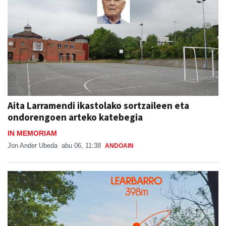
Aita Larramendi ikastolako sortzaileen eta
ondorengoen arteko katebegia
IN MEMORIAM
Jon Ander Ubeda
abu 06, 11:38
ANDOAIN