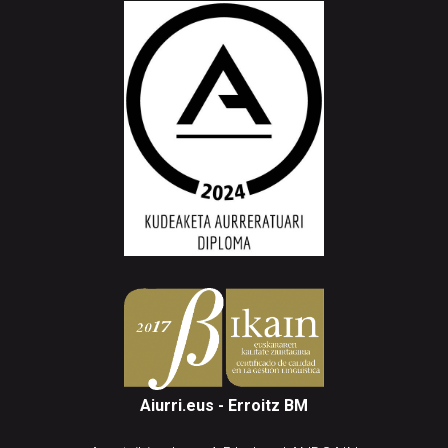
Aiurri.eus - Erroitz BM