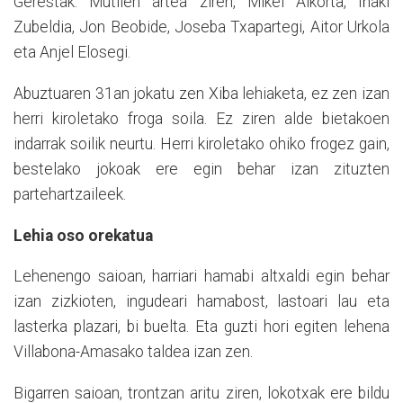
Gerestak. Mutilen artea ziren, Mikel Alkorta, Iñaki
Zubeldia, Jon Beobide, Joseba Txapartegi, Aitor Urkola
eta Anjel Elosegi.
Abuztuaren 31an jokatu zen Xiba lehiaketa, ez zen izan
herri kiroletako froga soila. Ez ziren alde bietakoen
indarrak soilik neurtu. Herri kiroletako ohiko frogez gain,
bestelako jokoak ere egin behar izan zituzten
partehartzaileek.
Lehia oso orekatua
Lehenengo saioan, harriari hamabi altxaldi egin behar
izan zizkioten, ingudeari hamabost, lastoari lau eta
lasterka plazari, bi buelta. Eta guzti hori egiten lehena
Villabona-Amasako taldea izan zen.
Bigarren saioan, trontzan aritu ziren, lokotxak ere bildu