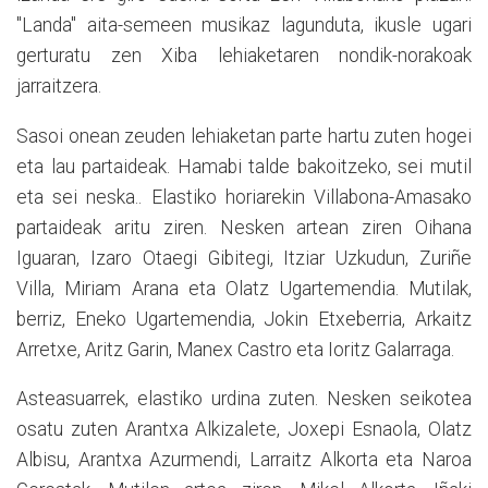
"Landa" aita-semeen musikaz lagunduta, ikusle ugari
gerturatu zen Xiba lehiaketaren nondik-norakoak
jarraitzera.
Sasoi onean zeuden lehiaketan parte hartu zuten hogei
eta lau partaideak. Hamabi talde bakoitzeko, sei mutil
eta sei neska.. Elastiko horiarekin Villabona-Amasako
partaideak aritu ziren. Nesken artean ziren Oihana
Iguaran, Izaro Otaegi Gibitegi, Itziar Uzkudun, Zuriñe
Villa, Miriam Arana eta Olatz Ugartemendia. Mutilak,
berriz, Eneko Ugartemendia, Jokin Etxeberria, Arkaitz
Arretxe, Aritz Garin, Manex Castro eta Ioritz Galarraga.
Asteasuarrek, elastiko urdina zuten. Nesken seikotea
osatu zuten Arantxa Alkizalete, Joxepi Esnaola, Olatz
Albisu, Arantxa Azurmendi, Larraitz Alkorta eta Naroa