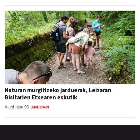
Naturan murgiltzeko jarduerak, Leizaran
Bisitarien Etxearen eskutik
Aiurri
abu 05
ANDOAIN