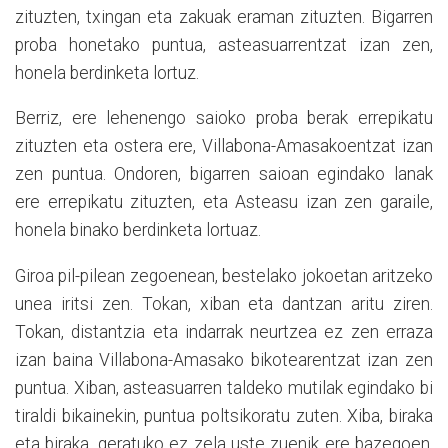
zituzten, txingan eta zakuak eraman zituzten. Bigarren
proba honetako puntua, asteasuarrentzat izan zen,
honela berdinketa lortuz.
Berriz, ere lehenengo saioko proba berak errepikatu
zituzten eta ostera ere, Villabona-Amasakoentzat izan
zen puntua. Ondoren, bigarren saioan egindako lanak
ere errepikatu zituzten, eta Asteasu izan zen garaile,
honela binako berdinketa lortuaz.
Giroa pil-pilean zegoenean, bestelako jokoetan aritzeko
unea iritsi zen. Tokan, xiban eta dantzan aritu ziren.
Tokan, distantzia eta indarrak neurtzea ez zen erraza
izan baina Villabona-Amasako bikotearentzat izan zen
puntua. Xiban, asteasuarren taldeko mutilak egindako bi
tiraldi bikainekin, puntua poltsikoratu zuten. Xiba, biraka
eta biraka, geratuko ez zela uste zuenik ere bazegoen.