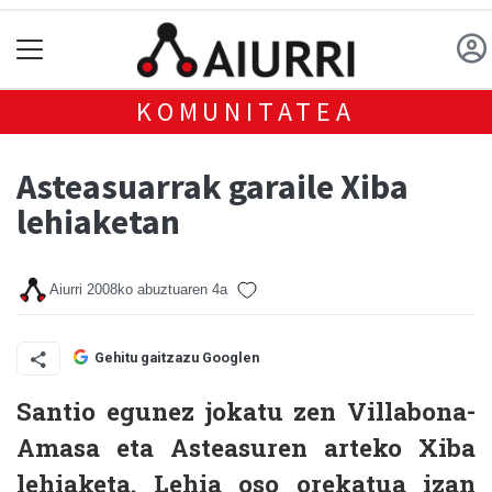
KOMUNITATEA
Asteasuarrak garaile Xiba
lehiaketan
Aiurri
2008ko abuztuaren 4a
Gehitu gaitzazu Googlen
Santio egunez jokatu zen Villabona-
Amasa eta Asteasuren arteko Xiba
lehiaketa. Lehia oso orekatua izan