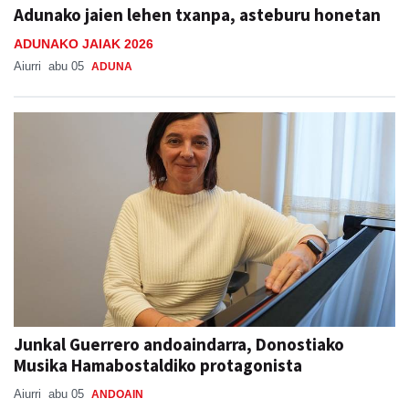
Adunako jaien lehen txanpa, asteburu honetan
ADUNAKO JAIAK 2026
Aiurri
abu 05
ADUNA
Junkal Guerrero andoaindarra, Donostiako
Musika Hamabostaldiko protagonista
Aiurri
abu 05
ANDOAIN