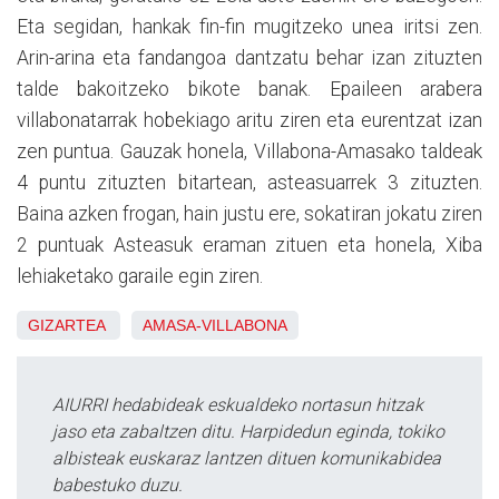
Eta segidan, hankak fin-fin mugitzeko unea iritsi zen.
Arin-arina eta fandangoa dantzatu behar izan zituzten
talde bakoitzeko bikote banak. Epaileen arabera
villabonatarrak hobekiago aritu ziren eta eurentzat izan
zen puntua. Gauzak honela, Villabona-Amasako taldeak
4 puntu zituzten bitartean, asteasuarrek 3 zituzten.
Baina azken frogan, hain justu ere, sokatiran jokatu ziren
2 puntuak Asteasuk eraman zituen eta honela, Xiba
lehiaketako garaile egin ziren.
GIZARTEA
AMASA-VILLABONA
AIURRI hedabideak eskualdeko nortasun hitzak
jaso eta zabaltzen ditu. Harpidedun eginda, tokiko
albisteak euskaraz lantzen dituen komunikabidea
babestuko duzu.