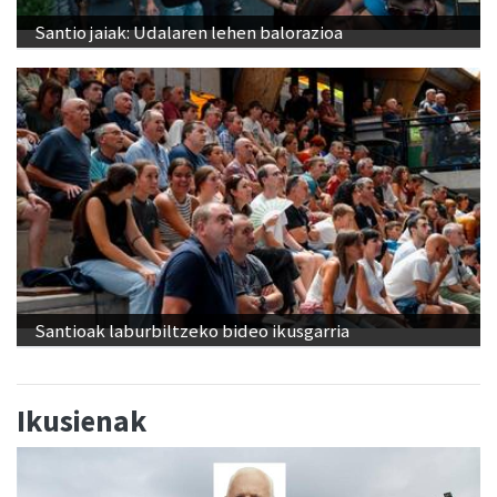
Santio jaiak: Udalaren lehen balorazioa
Santioak laburbiltzeko bideo ikusgarria
Ikusienak