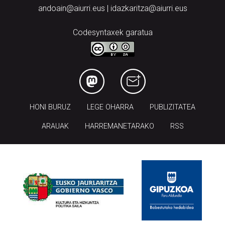
andoain@aiurri.eus | idazkaritza@aiurri.eus
Codesyntaxek garatua
HONI BURUZ
LEGE OHARRA
PUBLIZITATEA
ARAUAK
HARREMANETARAKO
RSS