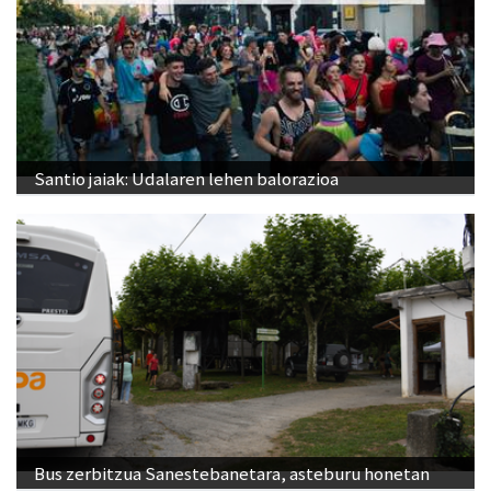
Santio jaiak: Udalaren lehen balorazioa
Bus zerbitzua Sanestebanetara, asteburu honetan