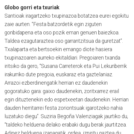
Globo gorri eta txuriak
Santioak iragartzeko txupinazoa botatzea eurei egokitu
zaie aurten. “Festa batzordetik egin ziguten
gonbidapena eta oso pozik eman genuen baiezkoa.
Taldea ezagutaraztea oso garrantzitsua da guretzat”.
Txalaparta eta bertsoekin emango diote hasiera
txupinazoaren aurreko ekitaldiari. Pregoiaren txanda
iritsiko da gero, “Susana Carreterok eta Pui Lekunberrik
irakurriko dute pregoia, euskaraz eta gaztelaniaz.
Arrazoi ezberdinengatik herrian ez daudenekin
gogoratuko gara: gaixo daudenekin, zoritxarrez erail
egin dituztenekin edo espetxeetan daudenekin. Herrian
dauden herritarrei festa zoriontsuak igarotzeko nahia
luzatuko diegu”. Suziria Begoña Valenziagak jaurtiko du,
“taldeko helduena delako erabaki dugu berak jaurtitzea.
Adinez helduena izanagatik, ordea, izpiritu gaztea du