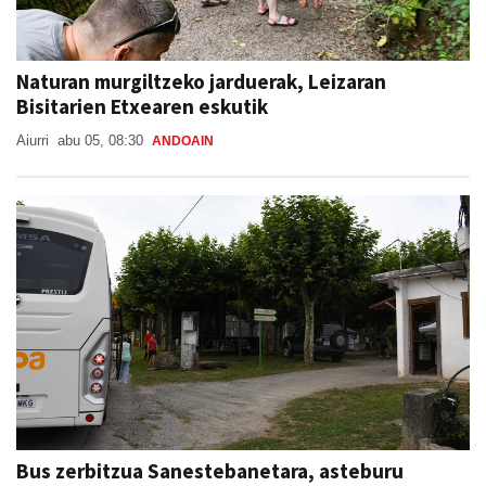
Naturan murgiltzeko jarduerak, Leizaran
Bisitarien Etxearen eskutik
Aiurri
abu 05, 08:30
ANDOAIN
Bus zerbitzua Sanestebanetara, asteburu