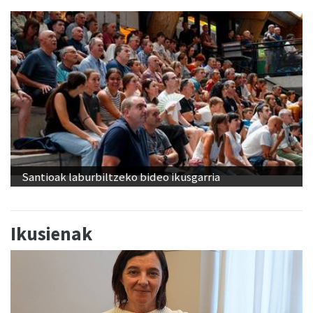
Santioak laburbiltzeko bideo ikusgarria
Ikusienak