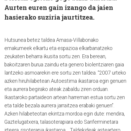
Aurten euren gain izango da jaien
hasierako suziria jaurtitzea.
Hutsunea betez taldea Amasa-Villabonako
emakumeek elkartu eta espazioa elkarbanatzeko
zeukaten beharra ikusita sortu zen. Era berean,
bakoitzaren burua zaindu eta genero biolentziaren gaia
lantzeko asmoarekin ere sortu zen taldea. “2007 urteko
azken hiruhilabetean Autoestima ikastaroa egin genuen
eta aurrera begirako ateak zabaldu ziren orduan.
Ikastaroko partaideon artean harreman estua sortu zen
eta talde bezala aurrera jarraitzea erabaki genuen”.
Azken hilabeteotan ekintza mordoa egin dute: mendira,
Gaztelugatxera, talasoterapiara edo Sanferminetara
irteera, risoterapia ikastaroa… Taldekideak asteartero