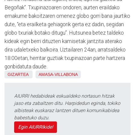
Begoñak”. Txupinazoaren ondoren, aurten eraildako
emakume bakoitzaren omenez globo gorri bana jaurtiko
dute, “eta erailketa gehiagorik gerta ez dadin, segidan
globo txuriak botako ditugu”. Hutsunea betez taldeko
kideak egin berri dituzten kamisetak jantzita aterako
dira udaletxeko balkoira. Uztailaren 24an, arratsaldeko
18:00etan, herritar guztiak txupinazoan parte hartzera
gonbidatuta daude.
GIZARTEA
AMASA-VILLABONA
AIURRI hedabideak eskualdeko nortasun hitzak
jaso eta zabaltzen ditu. Harpidedun eginda, tokiko
albisteak euskaraz lantzen dituen komunikabidea
babestuko duzu.
Egin AIURRIkide!