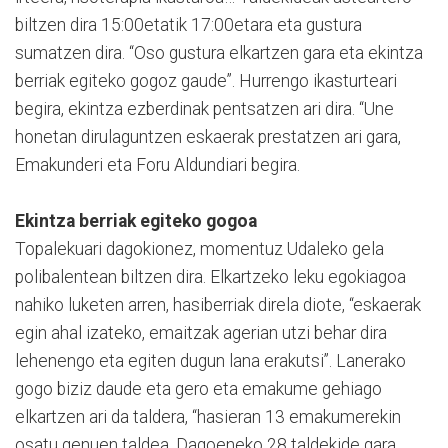
biltzen dira 15:00etatik 17:00etara eta gustura
sumatzen dira. “Oso gustura elkartzen gara eta ekintza
berriak egiteko gogoz gaude”. Hurrengo ikasturteari
begira, ekintza ezberdinak pentsatzen ari dira. “Une
honetan dirulaguntzen eskaerak prestatzen ari gara,
Emakunderi eta Foru Aldundiari begira.
Ekintza berriak egiteko gogoa
Topalekuari dagokionez, momentuz Udaleko gela
polibalentean biltzen dira. Elkartzeko leku egokiagoa
nahiko luketen arren, hasiberriak direla diote, “eskaerak
egin ahal izateko, emaitzak agerian utzi behar dira
lehenengo eta egiten dugun lana erakutsi”. Lanerako
gogo biziz daude eta gero eta emakume gehiago
elkartzen ari da taldera, “hasieran 13 emakumerekin
osatu genuen taldea. Dagoeneko 28 taldekide gara.