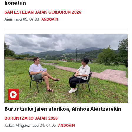
honetan
SAN ESTEBAN JAIAK GOIBURUN 2026
Aiurri
abu 05, 07:00
ANDOAIN
Buruntzako jaien atarikoa, Ainhoa Aiertzarekin
BURUNTZAKO JAIAK 2026
Xabat Minguez
abu 04, 07:05
ANDOAIN