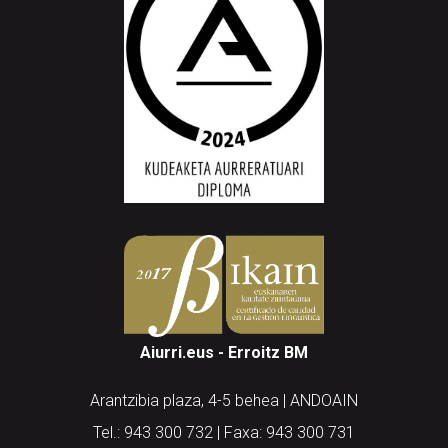
Aiurri.eus - Erroitz BM
Arantzibia plaza, 4-5 behea | ANDOAIN
Tel.: 943 300 732 | Faxa: 943 300 731