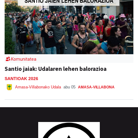
Komunitatea
Santio jaiak: Udalaren lehen balorazioa
SANTIOAK 2026
Amasa-Villabonako Udala
abu 05
AMASA-VILLABONA