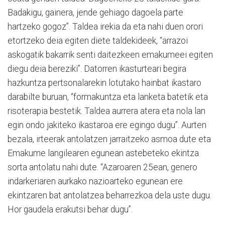
Badakigu, gainera, jende gehiago dagoela parte
hartzeko gogoz”. Taldea irekia da eta nahi duen orori
etortzeko deia egiten diete taldekideek, “arrazoi
askogatik bakarrik senti daitezkeen emakumeei egiten
diegu deia bereziki”. Datorren ikasturteari begira
hazkuntza pertsonalarekin lotutako hainbat ikastaro
darabilte buruan, “formakuntza eta lanketa batetik eta
risoterapia bestetik. Taldea aurrera atera eta nola lan
egin ondo jakiteko ikastaroa ere egingo dugu”. Aurten
bezala, irteerak antolatzen jarraitzeko asmoa dute eta
Emakume langilearen egunean astebeteko ekintza
sorta antolatu nahi dute. “Azaroaren 25ean, genero
indarkeriaren aurkako nazioarteko egunean ere
ekintzaren bat antolatzea beharrezkoa dela uste dugu.
Hor gaudela erakutsi behar dugu”.