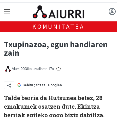
KOMUNITATEA
Txupinazoa, egun handiaren
zain
Aiurri
2008ko uztailaren 17a
Gehitu gaitzazu Googlen
Talde berria da Hutsunea betez, 28
emakumek osatzen dute. Ekintza
berriak egiteko gogo biziz dabiltza.