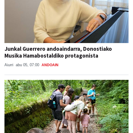
Junkal Guerrero andoaindarra, Donostiako
Musika Hamabostaldiko protagonista
Aiurri
abu 05, 07:00
ANDOAIN