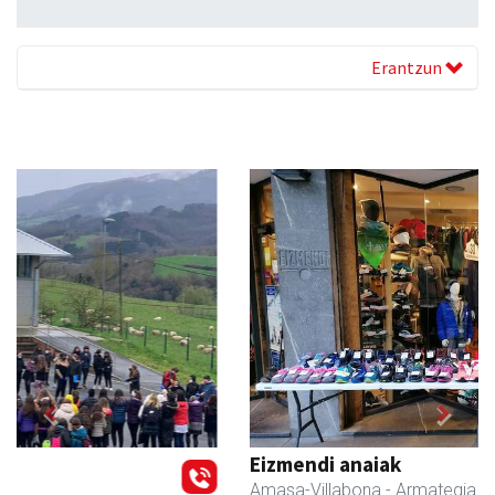
Erantzun
Previous
Next
Eizmendi anaiak
Amasa-Villabona
- Armategia