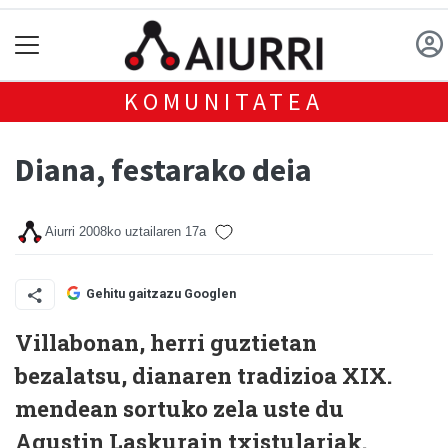
KOMUNITATEA
Diana, festarako deia
Aiurri
2008ko uztailaren 17a
Gehitu gaitzazu Googlen
Villabonan, herri guztietan
bezalatsu, dianaren tradizioa XIX.
mendean sortuko zela uste du
Agustin Laskurain txistulariak.