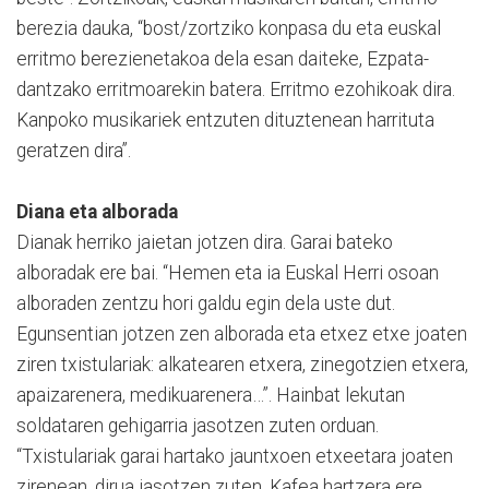
berezia dauka, “bost/zortziko konpasa du eta euskal
erritmo berezienetakoa dela esan daiteke, Ezpata-
dantzako erritmoarekin batera. Erritmo ezohikoak dira.
Kanpoko musikariek entzuten dituztenean harrituta
geratzen dira”.
Diana eta alborada
Dianak herriko jaietan jotzen dira. Garai bateko
alboradak ere bai. “Hemen eta ia Euskal Herri osoan
alboraden zentzu hori galdu egin dela uste dut.
Egunsentian jotzen zen alborada eta etxez etxe joaten
ziren txistulariak: alkatearen etxera, zinegotzien etxera,
apaizarenera, medikuarenera…”. Hainbat lekutan
soldataren gehigarria jasotzen zuten orduan.
“Txistulariak garai hartako jauntxoen etxeetara joaten
zirenean, dirua jasotzen zuten. Kafea hartzera ere