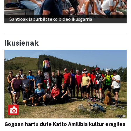
Santioak laburbiltzeko bideo ikusgarria
Ikusienak
Gogoan hartu dute Katto Amilibia kultur eragilea