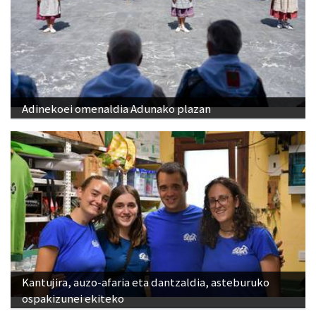
Adinekoei omenaldia Adunako plazan
Kantujira, auzo-afaria eta dantzaldia, asteburuko
ospakizunei ekiteko