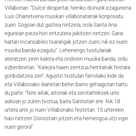
Villabonan. “Dulce despertar, herriko doinurik ezagunena
Luis Oharretxena musikari villabonatarrak konposatu
zuen. Gogoan dut gaztea nintzela, nola Santa Ana
egunean pieza hori entzutera jaikitzen nintzen. Garai
hartan Incansables txarangak jotzen zuen; nik ez nuen
musika banda ezagutu”. Lehenengo txistulariak
ateratzen ziren kalera eta ondoren musika banda, ordu
ezberdinetan. “Kalejira haien zentzua herritarrak festara
gonbidatzea zen”. Agustin txistulari familiako kide da
eta Villabonako dianetan behin baino gehiagotan hartu
du parte. “Nire aitak, aitonak eta senitartekoek urte
askoan jo zuten txistua, baita Santiotan ere. Nik 18
urtera arte jo nuen Villabonako festetan. 15 urterekin
hasi nintzen Donostian jotzen eta hemengoa utzi egin
nuen gerora”.