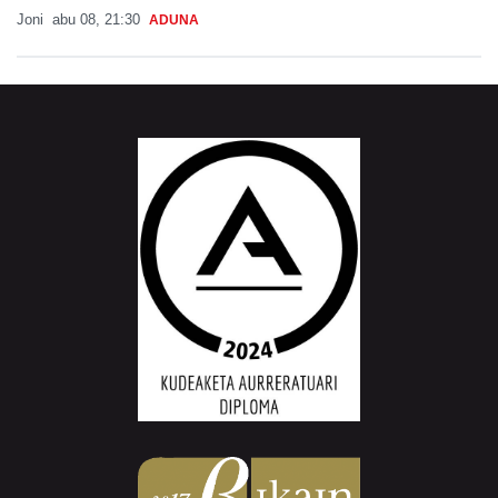
Joni
abu 08, 21:30
ADUNA