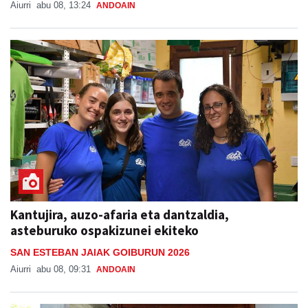
Aiurri
abu 08, 13:24
ANDOAIN
Kantujira, auzo-afaria eta dantzaldia,
asteburuko ospakizunei ekiteko
SAN ESTEBAN JAIAK GOIBURUN 2026
Aiurri
abu 08, 09:31
ANDOAIN