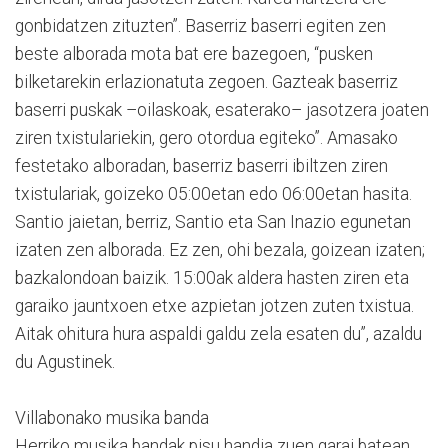
gonbidatzen zituzten”. Baserriz baserri egiten zen
beste alborada mota bat ere bazegoen, “pusken
bilketarekin erlazionatuta zegoen. Gazteak baserriz
baserri puskak –oilaskoak, esaterako– jasotzera joaten
ziren txistulariekin, gero otordua egiteko”. Amasako
festetako alboradan, baserriz baserri ibiltzen ziren
txistulariak, goizeko 05:00etan edo 06:00etan hasita.
Santio jaietan, berriz, Santio eta San Inazio egunetan
izaten zen alborada. Ez zen, ohi bezala, goizean izaten;
bazkalondoan baizik. 15:00ak aldera hasten ziren eta
garaiko jauntxoen etxe azpietan jotzen zuten txistua.
Aitak ohitura hura aspaldi galdu zela esaten du”, azaldu
du Agustinek.
Villabonako musika banda
Herriko musika bandak pisu handia zuen garai batean