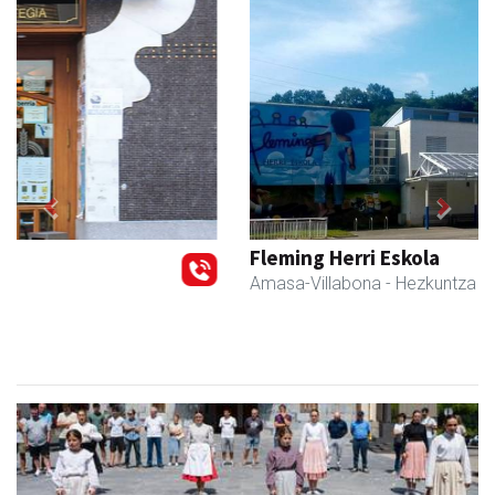
Previous
Next
Fleming Herri Eskola
Amasa-Villabona
- Hezkuntza