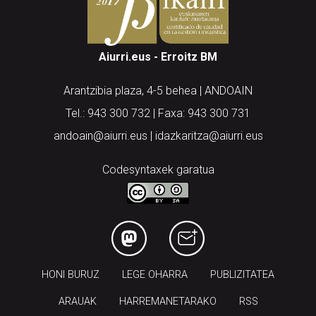
Aiurri.eus - Erroitz BM
Arantzibia plaza, 4-5 behea | ANDOAIN
Tel.: 943 300 732 | Faxa: 943 300 731
andoain@aiurri.eus | idazkaritza@aiurri.eus
Codesyntaxek garatua
HONI BURUZ
LEGE OHARRA
PUBLIZITATEA
ARAUAK
HARREMANETARAKO
RSS