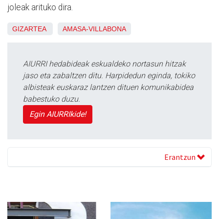
joleak arituko dira.
GIZARTEA
AMASA-VILLABONA
AIURRI hedabideak eskualdeko nortasun hitzak
jaso eta zabaltzen ditu. Harpidedun eginda, tokiko
albisteak euskaraz lantzen dituen komunikabidea
babestuko duzu.
Egin AIURRIkide!
Erantzun