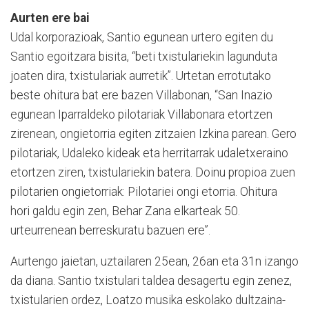
Aurten ere bai
Udal korporazioak, Santio egunean urtero egiten du
Santio egoitzara bisita, “beti txistulariekin lagunduta
joaten dira, txistulariak aurretik”. Urtetan errotutako
beste ohitura bat ere bazen Villabonan, “San Inazio
egunean Iparraldeko pilotariak Villabonara etortzen
zirenean, ongietorria egiten zitzaien Izkina parean. Gero
pilotariak, Udaleko kideak eta herritarrak udaletxeraino
etortzen ziren, txistulariekin batera. Doinu propioa zuen
pilotarien ongietorriak: Pilotariei ongi etorria. Ohitura
hori galdu egin zen, Behar Zana elkarteak 50.
urteurrenean berreskuratu bazuen ere”.
Aurtengo jaietan, uztailaren 25ean, 26an eta 31n izango
da diana. Santio txistulari taldea desagertu egin zenez,
txistularien ordez, Loatzo musika eskolako dultzaina-