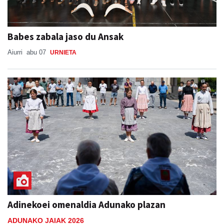
Babes zabala jaso du Ansak
Aiurri
abu 07
URNIETA
Adinekoei omenaldia Adunako plazan
ADUNAKO JAIAK 2026