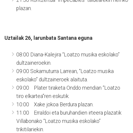
plazan.
Uztailak 26, larunbata Santana eguna
08:00 Diana-Kalejira “Loatzo musika eskolako”
dultzaineroekin.
09:00 Sokamuturra Larrean, “Loatzo musika
eskolako” dultzaineroek alaituta.
09:00 Plater tiraketa Onddo mendian “Loatzo
tiro elkartea”ren eskutik.
10:00 Xake jokoa Berdura plazan.
11:00 Erraldoi eta buruhandien irteera plazatik
Villabonako “Loatzo musika eskolako”
trikitilariekin.