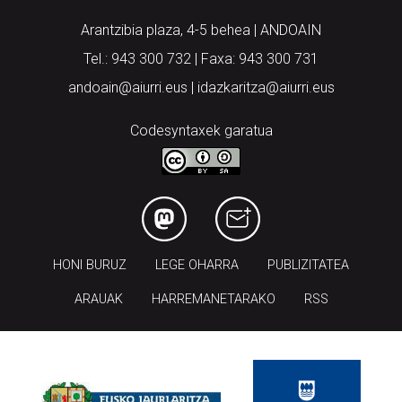
Arantzibia plaza, 4-5 behea | ANDOAIN
Tel.: 943 300 732 | Faxa: 943 300 731
andoain@aiurri.eus | idazkaritza@aiurri.eus
Codesyntaxek garatua
HONI BURUZ
LEGE OHARRA
PUBLIZITATEA
ARAUAK
HARREMANETARAKO
RSS