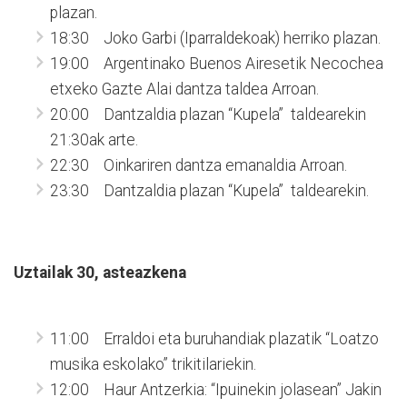
plazan.
18:30 Joko Garbi (Iparraldekoak) herriko plazan.
19:00 Argentinako Buenos Airesetik Necochea
etxeko Gazte Alai dantza taldea Arroan.
20:00 Dantzaldia plazan “Kupela” taldearekin
21:30ak arte.
22:30 Oinkariren dantza emanaldia Arroan.
23:30 Dantzaldia plazan “Kupela” taldearekin.
Uztailak 30, asteazkena
11:00 Erraldoi eta buruhandiak plazatik “Loatzo
musika eskolako” trikitilariekin.
12:00 Haur Antzerkia: “Ipuinekin jolasean” Jakin