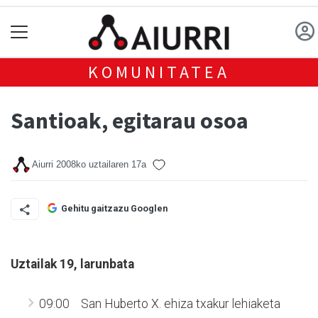
KOMUNITATEA
Santioak, egitarau osoa
Aiurri
2008ko uztailaren 17a
Gehitu gaitzazu Googlen
Uztailak 19, larunbata
09:00 San Huberto X. ehiza txakur lehiaketa