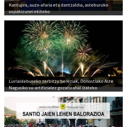
Kantujira, auzo-afaria eta dantzaldia, asteburuko
ospakizunei ekiteko
Lurraldebuseko zerbitzu bereziak, Donostiako Aste
Nagusiko su-artifizialez gozatu ahal izateko