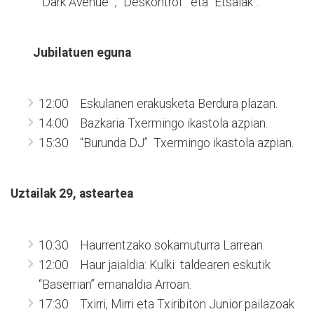
“Dark Avenue” , “Deskontrol” eta “Etsaiak”.
Jubilatuen eguna
12:00 Eskulanen erakusketa Berdura plazan.
14:00 Bazkaria Txermingo ikastola azpian.
15:30 “Burunda DJ” Txermingo ikastola azpian.
Uztailak 29, asteartea
10:30 Haurrentzako sokamuturra Larrean.
12:00 Haur jaialdia: Kulki taldearen eskutik
“Baserrian” emanaldia Arroan.
17:30 Txirri, Mirri eta Txiribiton Junior pailazoak