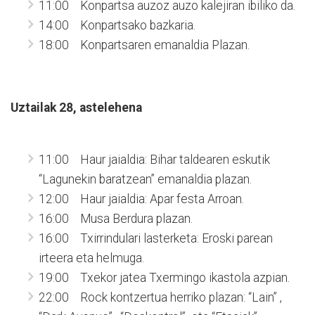
11:00 Konpartsa auzoz auzo kalejiran ibiliko da.
14:00 Konpartsako bazkaria.
18:00 Konpartsaren emanaldia Plazan.
Uztailak 28, astelehena
11:00 Haur jaialdia: Bihar taldearen eskutik
“Lagunekin baratzean” emanaldia plazan.
12:00 Haur jaialdia: Apar festa Arroan.
16:00 Musa Berdura plazan.
16:00 Txirrindulari lasterketa: Eroski parean
irteera eta helmuga.
19:00 Txekor jatea Txermingo ikastola azpian.
22:00 Rock kontzertua herriko plazan: “Lain” ,