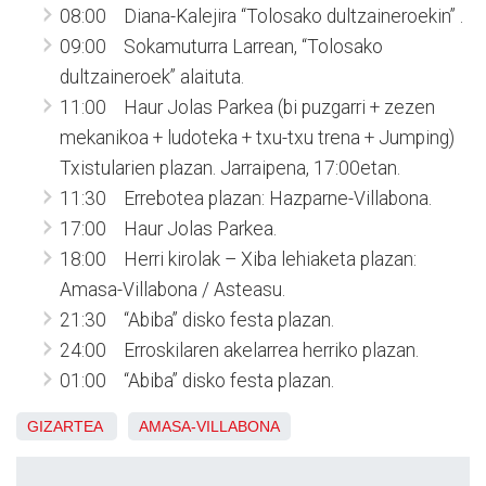
08:00 Diana-Kalejira “Tolosako dultzaineroekin” .
09:00 Sokamuturra Larrean, “Tolosako
dultzaineroek” alaituta.
11:00 Haur Jolas Parkea (bi puzgarri + zezen
mekanikoa + ludoteka + txu-txu trena + Jumping)
Txistularien plazan. Jarraipena, 17:00etan.
11:30 Errebotea plazan: Hazparne-Villabona.
17:00 Haur Jolas Parkea.
18:00 Herri kirolak – Xiba lehiaketa plazan:
Amasa-Villabona / Asteasu.
21:30 “Abiba” disko festa plazan.
24:00 Erroskilaren akelarrea herriko plazan.
01:00 “Abiba” disko festa plazan.
GIZARTEA
AMASA-VILLABONA