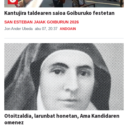
Kantujira taldearen saioa Goiburuko festetan
SAN ESTEBAN JAIAK GOIBURUN 2026
Jon Ander Ubeda
abu 07, 20:37
ANDOAIN
Otoitzaldia, larunbat honetan, Ama Kandidaren
omenez