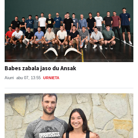
Babes zabala jaso du Ansak
Aiurri
abu 07, 13:55
URNIETA