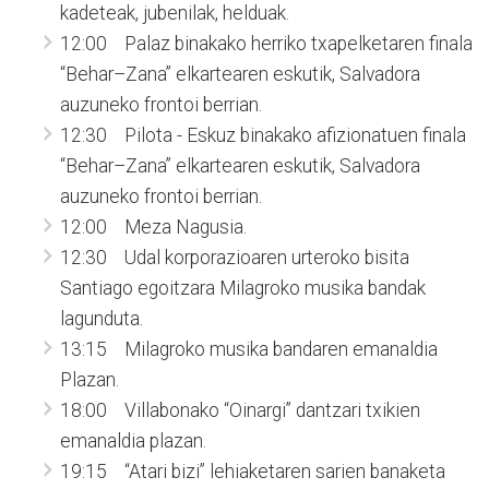
kadeteak, jubenilak, helduak.
12:00 Palaz binakako herriko txapelketaren finala
“Behar–Zana” elkartearen eskutik, Salvadora
auzuneko frontoi berrian.
12:30 Pilota - Eskuz binakako afizionatuen finala
“Behar–Zana” elkartearen eskutik, Salvadora
auzuneko frontoi berrian.
12:00 Meza Nagusia.
12:30 Udal korporazioaren urteroko bisita
Santiago egoitzara Milagroko musika bandak
lagunduta.
13:15 Milagroko musika bandaren emanaldia
Plazan.
18:00 Villabonako “Oinargi” dantzari txikien
emanaldia plazan.
19:15 “Atari bizi” lehiaketaren sarien banaketa