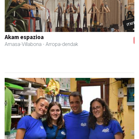
Previous
Next
Akam espazioa
Amasa-Villabona
- Arropa-dendak