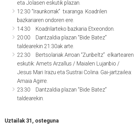
eta Jolasen eskutik plazan.
12:30 “Iraunkorrak” txaranga. Koadrilen
bazkariaren ondoren ere.
14:30 Koadrilarteko bazkaria Etxeondon.
20:00 Dantzaldia plazan “Bide Batez”
taldearekin 21:30ak arte.
22:30 Bertsolariak Arroan “Zunbeltz” elkartearen
eskutik: Amets Arzallus / Maialen Lujanbio /
Jesus Mari Irazu eta Sustrai Colina. Gai-jartzailea:
Amaia Agirre.
23:30 Dantzaldia plazan “Bide Batez”
taldearekin.
Uztailak 31, osteguna