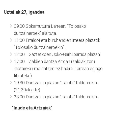
Uztailak 27, igandea
09:00 Sokamuturra Larrean, “Tolosako
dultzaineroek” alaituta.
11:00 Erraldoi eta buruhandien irteera plazatik
“Tolosako dultzaineroekin” .
12:00 Gaztetxoen Joko-Garbi partida plazan.
17:00 Zaldien dantza Arroan (zaldiak zoru
motarekin moldatzen ez badira, Larrean egingo
litzateke).
19:30 Dantzaldia plazan “Laiotz” taldearekin.
(21:30ak arte)
23:00 Dantzaldia plazan “Laiotz” taldearekin.
“Inude eta Artzaiak”