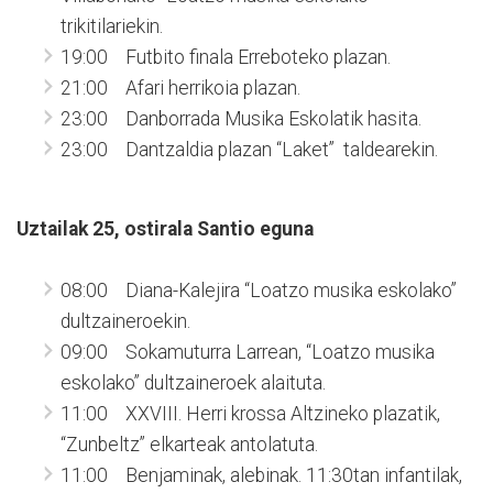
trikitilariekin.
19:00 Futbito finala Erreboteko plazan.
21:00 Afari herrikoia plazan.
23:00 Danborrada Musika Eskolatik hasita.
23:00 Dantzaldia plazan “Laket” taldearekin.
Uztailak 25, ostirala Santio eguna
08:00 Diana-Kalejira “Loatzo musika eskolako”
dultzaineroekin.
09:00 Sokamuturra Larrean, “Loatzo musika
eskolako” dultzaineroek alaituta.
11:00 XXVIII. Herri krossa Altzineko plazatik,
“Zunbeltz” elkarteak antolatuta.
11:00 Benjaminak, alebinak. 11:30tan infantilak,