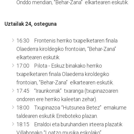
Onddo mendian, “Behar-Zana” elkartearen eskutik.
Uztailak 24, osteguna
16:30 Frontenis herriko txapelketaren finala
Olaederra kiroldegiko frontoian, “Behar-Zana”
elkartearen eskutik.
17:00 Pilota - Eskuz binakako herriko
txapelketaren finala Olaederra kiroldegiko
frontoian, “Behar-Zana” elkartearen eskutik.
17:45 “Iraunkorrak” txaranga (txupinazoaren
ondoren ere herriko kaleetan zehar).
18:00 Txupinazoa “Hutsunea Betez” emakume
taldearen eskutik Erreboteko plazan.
18:15 Erraldoi eta buruhandien irteera plazatik
Villabonako “Loatzo musika eskolako”