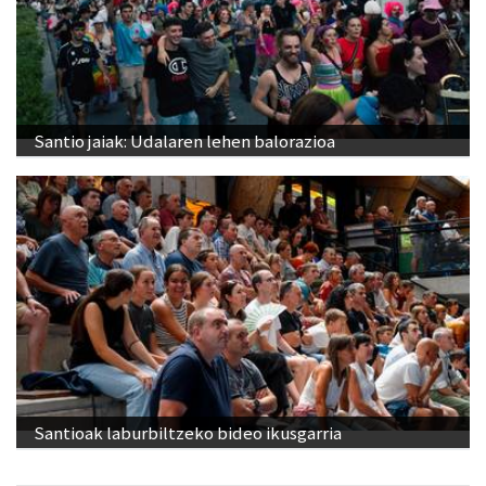
Santio jaiak: Udalaren lehen balorazioa
Santioak laburbiltzeko bideo ikusgarria