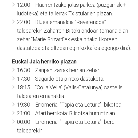
12:00 Haurrentzako jolas parkea (puzgarriak +
ludoteka) eta tailerrak Txistularien plazan.
22:00 Blues emanaldia “Reverendos”
taldearekin Zaharren Biltoki ondoan (emanaldian
zehar “Marie Brizard”ek eskainitako likoreen
dastatzea eta eltzean eginiko kafea egongo dira).
Euskal Jaia herriko plazan
16:30 Zanpantzarrak herrian zehar.
17:30 Sagardo eta pintxo dastaketa.
18:15 “Colla Vella” (Valls-Catalunya) castells
taldearen emanaldia.
19:30 Erromeria: “Tapia eta Leturia” bikotea.
21:00 Afari herrikoia: Bildotsa burruntzian.
00:00 Erromeria: “Tapia eta Leturia” bere
taldearekin.