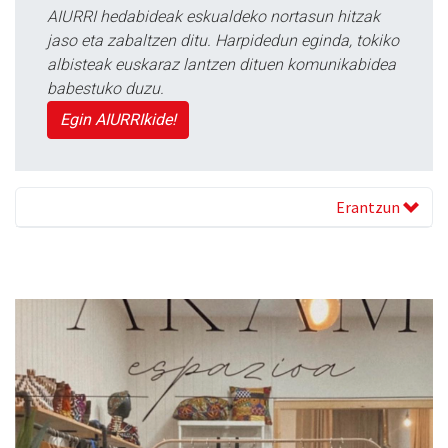
AIURRI hedabideak eskualdeko nortasun hitzak
jaso eta zabaltzen ditu. Harpidedun eginda, tokiko
albisteak euskaraz lantzen dituen komunikabidea
babestuko duzu.
Egin AIURRIkide!
Erantzun