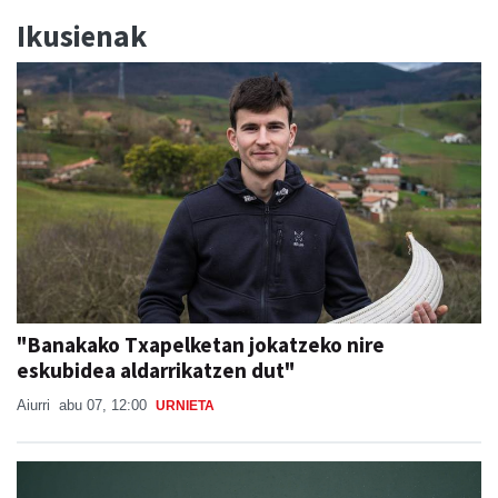
Ikusienak
"Banakako Txapelketan jokatzeko nire
eskubidea aldarrikatzen dut"
Aiurri
abu 07, 12:00
URNIETA