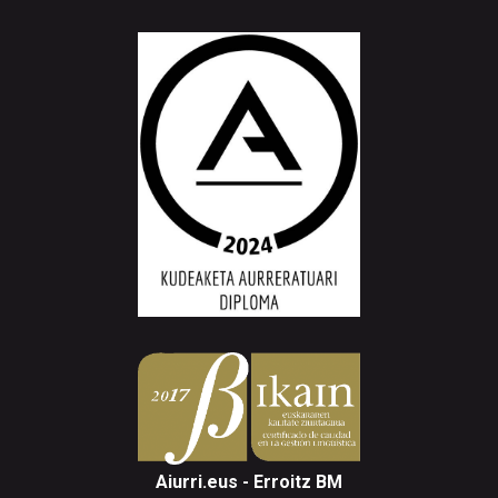
Aiurri.eus - Erroitz BM