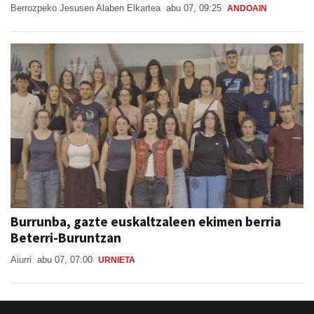
Berrozpeko Jesusen Alaben Elkartea
abu 07, 09:25
ANDOAIN
Burrunba, gazte euskaltzaleen ekimen berria
Beterri-Buruntzan
Aiurri
abu 07, 07:00
URNIETA