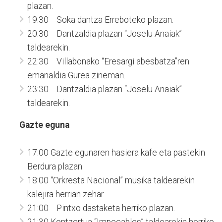
plazan.
19:30 Soka dantza Erreboteko plazan.
20:30 Dantzaldia plazan “Joselu Anaiak”
taldearekin.
22:30 Villabonako “Eresargi abesbatza”ren
emanaldia Gurea zineman.
23:30 Dantzaldia plazan “Joselu Anaiak”
taldearekin.
Gazte eguna
17:00 Gazte egunaren hasiera kafe eta pastekin
Berdura plazan.
18:00 “Orkresta Nacional” musika taldearekin
kalejira herrian zehar.
21:00 Pintxo dastaketa herriko plazan.
21:30 Kontzertua “Impecables” taldearekin herriko