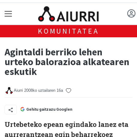
KOMUNITATEA
Agintaldi berriko lehen
urteko balorazioa alkatearen
eskutik
Aiurri
2008ko uztailaren 16a
Gehitu gaitzazu Googlen
Urtebeteko epean egindako lanez eta
aurrerantzean egin beharrekoez