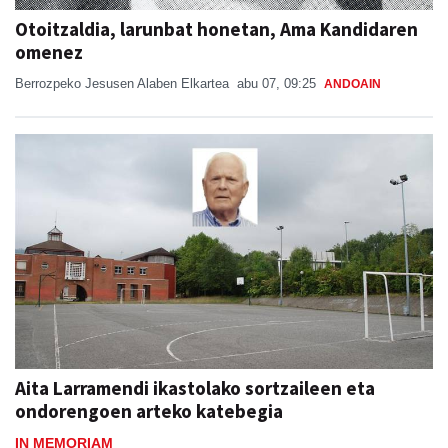
Otoitzaldia, larunbat honetan, Ama Kandidaren
omenez
Berrozpeko Jesusen Alaben Elkartea
abu 07, 09:25
ANDOAIN
Aita Larramendi ikastolako sortzaileen eta
ondorengoen arteko katebegia
IN MEMORIAM