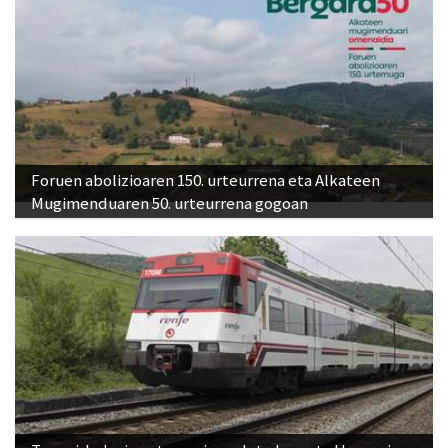
Foruen abolizioaren 150. urteurrena eta Alkateen
Mugimenduaren 50. urteurrena gogoan