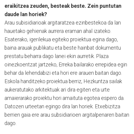
eraikitzea zeuden, besteak beste. Zein puntutan
daude lan horiek?
Arau subisidiarioak argitaratzea ezinbestekoa da lan
hauetako gehienak aurrera eraman ahal izateko.
Esaterako, igerilekua egiteko proiektua egina dago,
baina arauak publikatu eta beste hainbat dokumentu
prestatu beharra dago lanei ekin aurretik. Plaza
oinezkoentzat jartzeko, Erreka bailarako errepidea egin
behar da lehendabizi eta hori ere arauen baitan dago.
Eskola handitzeko proiektua berriz, Hezkuntza sailak
aukeratutako arkitektuak ari dira egiten eta urte
amaierarako proiektu hori amaituta egotea espero da.
Datozen urteetan egingo dira lan horiek. Etxebizitza
berrien gaia ere arau subsidiarioen argitalpenaren baitan
dago.