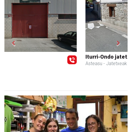
Previous
Next
Iturri-Ondo jatetxea
Asteasu
- Jatetxeak