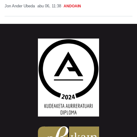
Jon Ander Ubeda
abu 06, 11:38
ANDOAIN