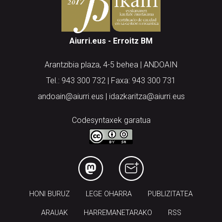
Aiurri.eus - Erroitz BM
Arantzibia plaza, 4-5 behea | ANDOAIN
Tel.: 943 300 732 | Faxa: 943 300 731
andoain@aiurri.eus | idazkaritza@aiurri.eus
Codesyntaxek garatua
HONI BURUZ
LEGE OHARRA
PUBLIZITATEA
ARAUAK
HARREMANETARAKO
RSS