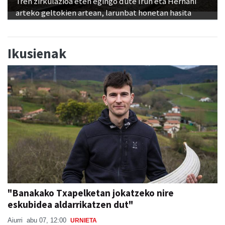
Tren zirkulazioa eten egingo dute Irun eta Hernani
arteko geltokien artean, larunbat honetan hasita
Ikusienak
"Banakako Txapelketan jokatzeko nire
eskubidea aldarrikatzen dut"
Aiurri
abu 07, 12:00
URNIETA