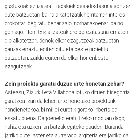
gustukoak ez izatea. Erabakiek desadostasuna sortzen
dute batzuetan, baina alkatetzatik herritarren interes
orokorrari begiratu behar zaio, norbanakoenari baino
gehiago. Herri txikia izateak ere berezitasuna ematen
dio alkatetzari, denok elkar ezagutzeak batzuetan
gauzak erraztu egiten ditu eta beste proiektu
batzuetan, zaildu egiten du elkar horrenbeste
ezagutzeak.
Zein proiektu garatu duzue urte honetan zehar?
Asteasu, Zizurkil eta Villabona lotuko dituen bidegorria
garatzea izan da lehen urte honetako proiekturik
handienetakoa, bi milioi eurotik gorako inbertsioa
eskatu duena. Dagoeneko erabiltzeko moduan dago,
nahiz eta azken lan batzuk egiteko dauden. Baranda
jarriko dute laster eta aurrerago, argiteria ere jarriko da.