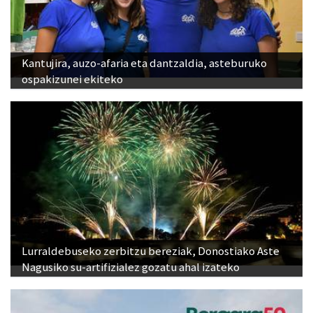
Kantujira, auzo-afaria eta dantzaldia, asteburuko
ospakizunei ekiteko
Lurraldebuseko zerbitzu bereziak, Donostiako Aste
Nagusiko su-artifizialez gozatu ahal izateko