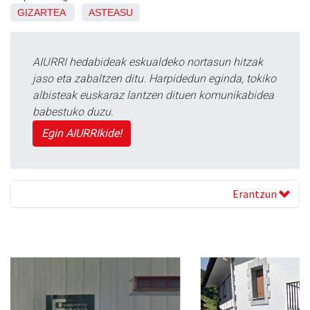
GIZARTEA
ASTEASU
AIURRI hedabideak eskualdeko nortasun hitzak
jaso eta zabaltzen ditu. Harpidedun eginda, tokiko
albisteak euskaraz lantzen dituen komunikabidea
babestuko duzu.
Egin AIURRIkide!
Erantzun