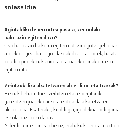
solasaldia.
Agintaldiko lehen urtea pasata, zer nolako
balorazio egiten duzu?
Oso balorazio baikorra egiten dut. Zinegotzi gehienak
aurreko legealdian egondakoak dira eta horrek, hasita
zeuden proiektuak aurrera eramateko lanak erraztu
egiten ditu.
Zeintzuk dira alkatetzaren alderdi on eta txarrak?
Herriak behar dituen zerbitzu eta azpiegiturak
gauzatzen joateko aukera izatea da alkatetzaren
alderdi ona. Esaterako, kiroldegia, igerilekua, bidegorria,
eskola hazitzeko lanak...
Alderdi txarren artean berriz, erabakiak herritar guztien