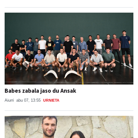
Babes zabala jaso du Ansak
Aiurri
abu 07, 13:55
URNIETA