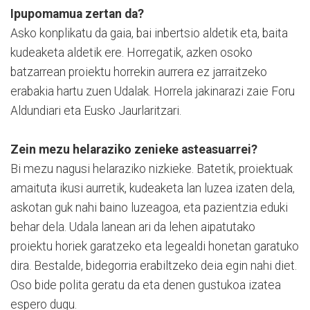
Ipupomamua zertan da?
Asko konplikatu da gaia, bai inbertsio aldetik eta, baita
kudeaketa aldetik ere. Horregatik, azken osoko
batzarrean proiektu horrekin aurrera ez jarraitzeko
erabakia hartu zuen Udalak. Horrela jakinarazi zaie Foru
Aldundiari eta Eusko Jaurlaritzari.
Zein mezu helaraziko zenieke asteasuarrei?
Bi mezu nagusi helaraziko nizkieke. Batetik, proiektuak
amaituta ikusi aurretik, kudeaketa lan luzea izaten dela,
askotan guk nahi baino luzeagoa, eta pazientzia eduki
behar dela. Udala lanean ari da lehen aipatutako
proiektu horiek garatzeko eta legealdi honetan garatuko
dira. Bestalde, bidegorria erabiltzeko deia egin nahi diet.
Oso bide polita geratu da eta denen gustukoa izatea
espero dugu.