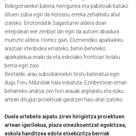
Bidegorriarekin batera, herrigunea eta pabilioiak batuko
dituen zubia egin da Asteasu erreka zeharkatu ahal
izateko. Errotondatik Sagastume aldera doan
errepidean ere zenbait lan egin da autoen abiadura
murrizte aldera. Horrez gain, Elizmendiko aparkaleku
arazoari irtenbidea emateko, behin-behineko
aparkalekua eraiki da eta eskolako frontoiari teilatu
berria egin zaio.
Bestalde, arau subsidiarioekin testu bateratua egin
dugu Foru Aldundiak hala eskatuta. Ezinbestean eman
beharreko urratsa zen hori arauak argitaratu eta esku
artean ditugun proiektuak garatzen hasi ahal izateko.
Duela urtebete aipatu ziren hirigintza proiektuen
artean igerilekua, plaza oinezkoentzat egokitzea,
eskola handitzea edota etxebizitza berriak