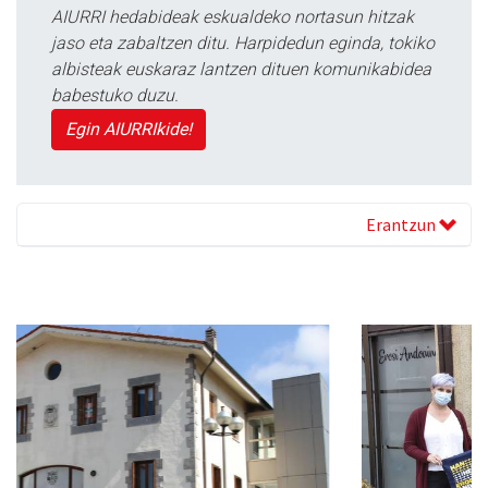
AIURRI hedabideak eskualdeko nortasun hitzak
jaso eta zabaltzen ditu. Harpidedun eginda, tokiko
albisteak euskaraz lantzen dituen komunikabidea
babestuko duzu.
Egin AIURRIkide!
Erantzun