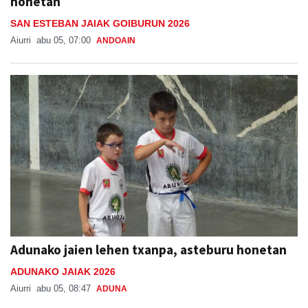
honetan
SAN ESTEBAN JAIAK GOIBURUN 2026
Aiurri
abu 05, 07:00
ANDOAIN
Adunako jaien lehen txanpa, asteburu honetan
ADUNAKO JAIAK 2026
Aiurri
abu 05, 08:47
ADUNA