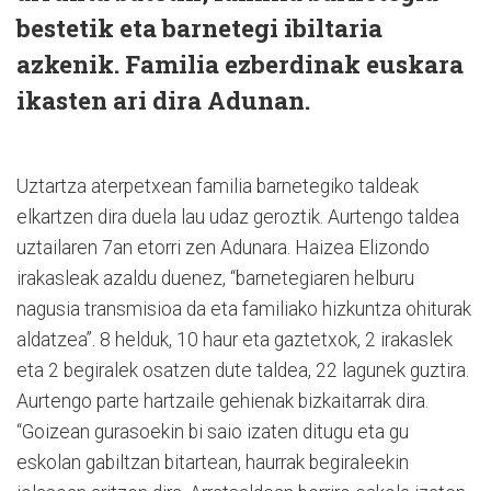
bestetik eta barnetegi ibiltaria
azkenik. Familia ezberdinak euskara
ikasten ari dira Adunan.
Uztartza aterpetxean familia barnetegiko taldeak
elkartzen dira duela lau udaz geroztik. Aurtengo taldea
uztailaren 7an etorri zen Adunara. Haizea Elizondo
irakasleak azaldu duenez, “barnetegiaren helburu
nagusia transmisioa da eta familiako hizkuntza ohiturak
aldatzea”. 8 helduk, 10 haur eta gaztetxok, 2 irakaslek
eta 2 begiralek osatzen dute taldea, 22 lagunek guztira.
Aurtengo parte hartzaile gehienak bizkaitarrak dira.
“Goizean gurasoekin bi saio izaten ditugu eta gu
eskolan gabiltzan bitartean, haurrak begiraleekin