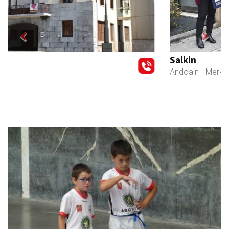
Previous
Next
Salkin
Andoain
- Merkatari elkarteak