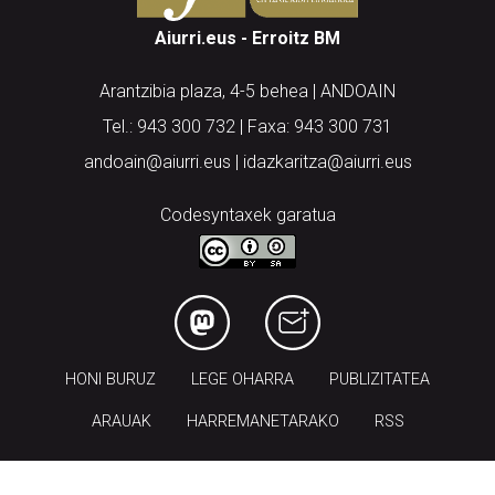
Aiurri.eus - Erroitz BM
Arantzibia plaza, 4-5 behea | ANDOAIN
Tel.: 943 300 732 | Faxa: 943 300 731
andoain@aiurri.eus | idazkaritza@aiurri.eus
Codesyntaxek garatua
HONI BURUZ
LEGE OHARRA
PUBLIZITATEA
ARAUAK
HARREMANETARAKO
RSS