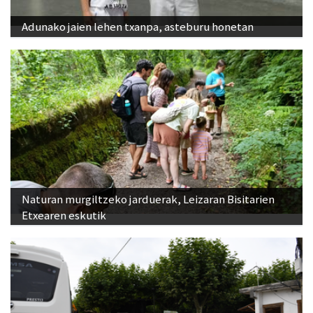
Adunako jaien lehen txanpa, asteburu honetan
Naturan murgiltzeko jarduerak, Leizaran Bisitarien
Etxearen eskutik