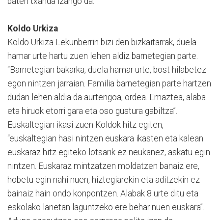
baten txanda izango da.
Koldo Urkiza
Koldo Urkiza Lekunberrin bizi den bizkaitarrak, duela
hamar urte hartu zuen lehen aldiz barnetegian parte.
“Barnetegian bakarka, duela hamar urte, bost hilabetez
egon nintzen jarraian. Familia barnetegian parte hartzen
dudan lehen aldia da aurtengoa, ordea. Emaztea, alaba
eta hiruok etorri gara eta oso gustura gabiltza”.
Euskaltegian ikasi zuen Koldok hitz egiten,
“euskaltegian hasi nintzen euskara ikasten eta kalean
euskaraz hitz egiteko lotsarik ez neukanez, askatu egin
nintzen. Euskaraz mintzatzen moldatzen banaiz ere,
hobetu egin nahi nuen, hiztegiarekin eta aditzekin ez
bainaiz hain ondo konpontzen. Alabak 8 urte ditu eta
eskolako lanetan laguntzeko ere behar nuen euskara”.