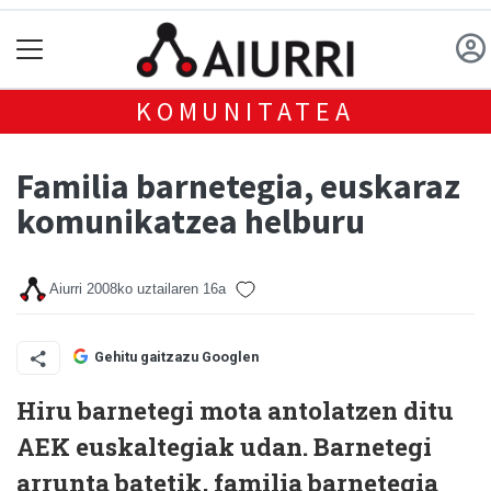
KOMUNITATEA
Familia barnetegia, euskaraz
komunikatzea helburu
Aiurri
2008ko uztailaren 16a
Gehitu gaitzazu Googlen
Hiru barnetegi mota antolatzen ditu
AEK euskaltegiak udan. Barnetegi
arrunta batetik, familia barnetegia