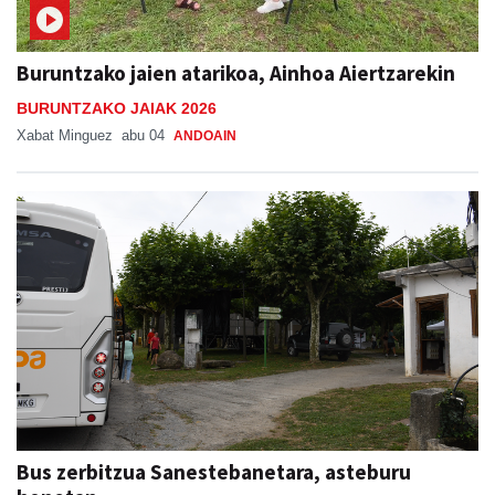
Buruntzako jaien atarikoa, Ainhoa Aiertzarekin
BURUNTZAKO JAIAK 2026
Xabat Minguez
abu 04
ANDOAIN
Bus zerbitzua Sanestebanetara, asteburu