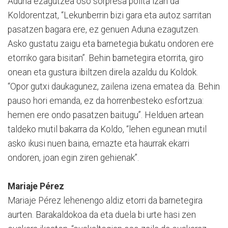
Aduna ezagutzea oso sorpresa polita izan da
Koldorentzat, “Lekunberrin bizi gara eta autoz sarritan
pasatzen bagara ere, ez genuen Aduna ezagutzen.
Asko gustatu zaigu eta barnetegia bukatu ondoren ere
etorriko gara bisitan”. Behin barnetegira etorrita, giro
onean eta gustura ibiltzen direla azaldu du Koldok.
“Opor gutxi daukagunez, zailena izena ematea da. Behin
pauso hori emanda, ez da horrenbesteko esfortzua:
hemen ere ondo pasatzen baitugu”. Helduen artean
taldeko mutil bakarra da Koldo, “lehen egunean mutil
asko ikusi nuen baina, emazte eta haurrak ekarri
ondoren, joan egin ziren gehienak”.
Mariaje Pérez
Mariaje Pérez lehenengo aldiz etorri da barnetegira
aurten. Barakaldokoa da eta duela bi urte hasi zen