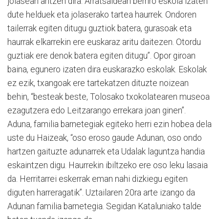
jolasean aritzen dira. Arratsaldean berriro eskola izaten
dute helduek eta jolaserako tartea haurrek. Ondoren
tailerrak egiten ditugu guztiok batera, gurasoak eta
haurrak elkarrekin ere euskaraz aritu daitezen. Otordu
guztiak ere denok batera egiten ditugu”. Opor giroan
baina, egunero izaten dira euskarazko eskolak. Eskolak
ez ezik, txangoak ere tartekatzen dituzte noizean
behin, “besteak beste, Tolosako txokolatearen museoa
ezagutzera edo Leitzarango errekara joan ginen”.
Aduna, familia barnetegiak egiteko herri ezin hobea dela
uste du Haizeak, “oso eroso gaude Adunan, oso ondo
hartzen gaituzte adunarrek eta Udalak laguntza handia
eskaintzen digu. Haurrekin ibiltzeko ere oso leku lasaia
da. Herritarrei eskerrak eman nahi dizkiegu egiten
diguten harreragatik”. Uztailaren 20ra arte izango da
Adunan familia barnetegia. Segidan Kataluniako talde