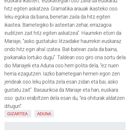
euskara ikasten, “euskaltegian oso zaila da euskaraz
hitz egiten askatzea. Gramatika arauak ikasteko oso
leku egokia da baina, benetan zaila da hitz egiten
ikastea. Barnetegiko bi asteetan zehar, errazagoa
iruditzen zait hitz egiten askatzea”. Haurrekin etorri da
Mariaje, “asko gustatuko litzaidake haurrekin euskaraz
ondo hitz egin ahal izatea. Bat-batean zaila da baina,
pixkanaka lortuko dugu”. Taldean oso giro ona sortu dela
dio Mariajek eta Aduna oso herri polita dela, “ez nuen
herria ezagutzen. Iazko barnetegian hemen egon zen
jendeak oso leku polita zela esan zidan eta bai, asko
gustatu zait”. Basaurikoa da Mariaje eta han, euskara
oso gutxi erabiltzen dela esan du, “ea ohiturak aldatzen
ditugun”.
GIZARTEA
ADUNA