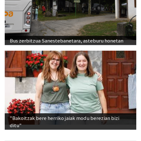
Bus zerbitzua Sanestebanetara, asteburu honetan
"Bakoitzak bere herriko jaiak modu berezian bizi
ditu"