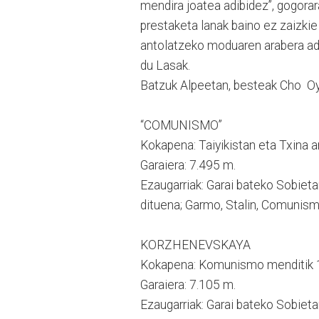
mendira joatea adibidez”, gogorar
prestaketa lanak baino ez zaizkie
antolatzeko moduaren arabera adi
du Lasak.
Batzuk Alpeetan, besteak Cho Oyu
“COMUNISMO”
Kokapena: Taiyikistan eta Txina 
Garaiera: 7.495 m.
Ezaugarriak: Garai bateko Sobieta
dituena; Garmo, Stalin, Comunism
KORZHENEVSKAYA
Kokapena: Komunismo menditik 1
Garaiera: 7.105 m.
Ezaugarriak: Garai bateko Sobie