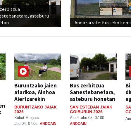
 zerbitzua
estebanetara, asteburu
etan
Andazarrate: Eusteko kem
Buruntzako jaien
Bus zerbitzua
Bi
atarikoa, Ainhoa
Sanestebanetara,
di
Aiertzarekin
asteburu honetan
e
ien
BURUNTZAKO JAIAK
SAN ESTEBAN JAIAK
SA
k
2026
GOIBURUN 2026
GO
Xabat Minguez
Aiurri
abu 05, 07:00
Aiu
abu 04, 07:05
ANDOAIN
ANDOAIN