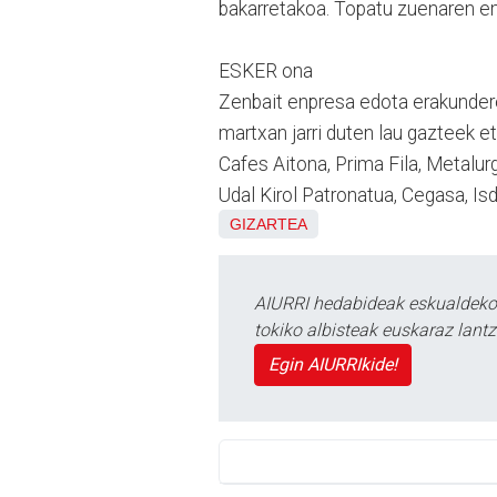
bakarretakoa. Topatu zuenaren e
ESKER ona
Zenbait enpresa edota erakunder
martxan jarri duten lau gazteek e
Cafes Aitona, Prima Fila, Metalu
Udal Kirol Patronatua, Cegasa, I
GIZARTEA
AIURRI hedabideak eskualdeko n
tokiko albisteak euskaraz lan
Egin AIURRIkide!