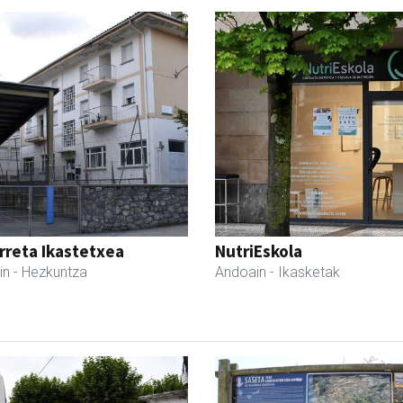
reta Ikastetxea
NutriEskola
in
- Hezkuntza
Andoain
- Ikasketak