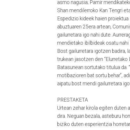
asmo nagusia; Pamir mendikatek
Shan mendilerroko Kan Tengri et
Espedizio kideek haien proiektua 
abuztuaren 25era artean, Comun
gailurretara igo nahi dute. Aurrer
mendietako ibilbideak osatu nahi 
Bost gailurretara igotzen badira,
trukean jasotzen den “Elurretako 
Batasunean sortutako titulua da.
motibazioren bat sortu behar”, adi
aipatu bost mendi gailurretara ig
PRESTAKETA
Urtean zehar kirola egiten duten 
dira. Neguan bezala, asteburu hon
biziko duten esperientzia horreta