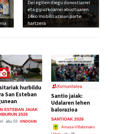
Dei egiten diegu donostiarrei
eta gipuzkoarrei abuztuaren
14ko mobilizazioan parte
ena
hartzera
sitariak hurbildu
Komunitatea
ra San Esteban
Santio jaiak:
gunean
Udalaren lehen
balorazioa
N ESTEBAN JAIAK
IBURUN 2026
SANTIOAK 2026
rri
abu 03
ANDOAIN
Amasa-Villabonako