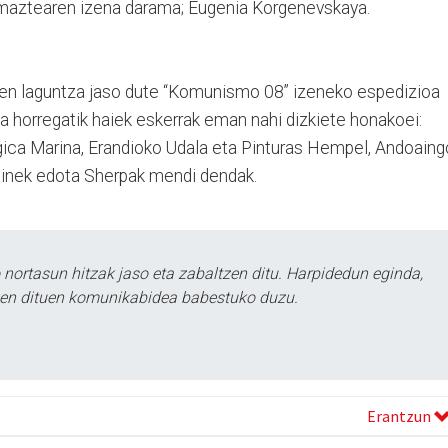
maztearen izena darama; Eugenia Korgenevskaya.
en laguntza jaso dute “Komunismo 08” izeneko espedizioa
ta horregatik haiek eskerrak eman nahi dizkiete honakoei:
rgica Marina, Erandioko Udala eta Pinturas Hempel, Andoaing
sdinek edota Sherpak mendi dendak.
ortasun hitzak jaso eta zabaltzen ditu. Harpidedun eginda,
tzen dituen komunikabidea babestuko duzu.
Erantzun