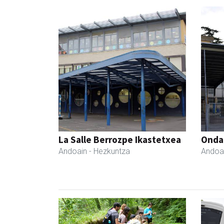
La Salle Berrozpe Ikastetxea
Ondar
Andoain
- Hezkuntza
Andoa