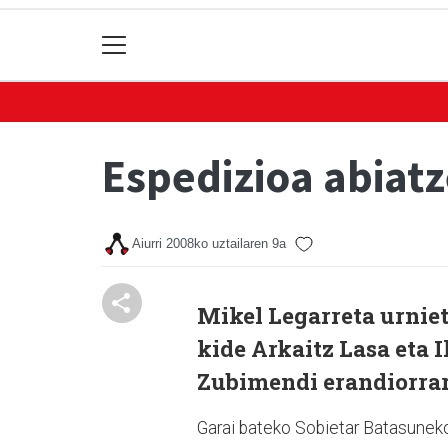
Espedizioa abiat
Aiurri
2008ko uztailaren 9a
Mikel Legarreta urnie
kide Arkaitz Lasa eta 
Zubimendi erandiorrare
Garai bateko Sobietar Batasuneko