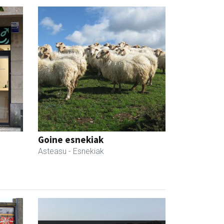
Goine esnekiak
Asteasu
- Esnekiak