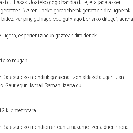
azi du Lasak. Joateko gogo handia dute, eta jada azken
 geratzen. “Azken uneko gorabeherak geratzen dira. Igoerak
bidez, kanping gehiago edo gutxiago beharko ditugu”, adiera
 igota, esperientziadun gazteak dira denak.
arteko mugan.
r Batasuneko mendirik garaiena. Izen aldaketa ugari izan
o. Gaur egun, Ismail Samani izena du.
2 kilometrotara.
tar Batasuneko mendien artean emakume izena duen mendi