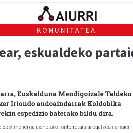
KOMUNITATEA
zear, eskualdeko parta
tarra, Euskalduna Mendigoizale Taldeko
Iker Iriondo andoaindarrak Koldobika
kin espedizio baterako bildu dira.
 bost mendi garaienetako tontorretara ailegatzea da haien