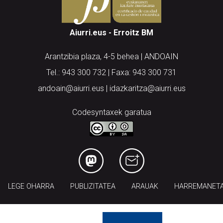
Aiurri.eus - Erroitz BM
Arantzibia plaza, 4-5 behea | ANDOAIN
Tel.: 943 300 732 | Faxa: 943 300 731
andoain@aiurri.eus | idazkaritza@aiurri.eus
Codesyntaxek garatua
LEGE OHARRA
PUBLIZITATEA
ARAUAK
HARREMANET