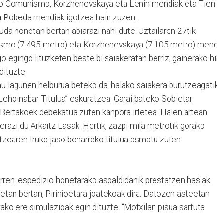
o Comunismo, Korzhenevskaya eta Lenin mendiak eta Tien
a Pobeda mendiak igotzea hain zuzen.
uda honetan bertan abiarazi nahi dute. Uztailaren 27tik
ismo (7.495 metro) eta Korzhenevskaya (7.105 metro) mend
ago egingo lituzketen beste bi saiakeratan berriz, gainerako hi
dituzte.
 lau lagunen helburua beteko da; halako saiakera burutzeagati
Lehoinabar Titulua” eskuratzea. Garai bateko Sobietar
 “Bertakoek debekatua zuten kanpora irtetea. Haien artean
erazi du Arkaitz Lasak. Hortik, zazpi mila metrotik gorako
otzearen truke jaso beharreko titulua asmatu zuten.
arren, espedizio honetarako aspaldidanik prestatzen hasiak
etan bertan, Pirinioetara joatekoak dira. Datozen asteetan
rako ere simulazioak egin dituzte. “Motxilan pisua sartuta