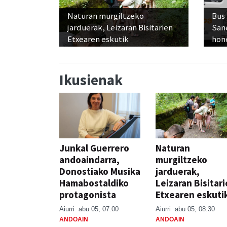
Naturan murgiltzeko
Bus
jarduerak, Leizaran Bisitarien
San
Etxearen eskutik
hon
Ikusienak
Junkal Guerrero
Naturan
andoaindarra,
murgiltzeko
Donostiako Musika
jarduerak,
Hamabostaldiko
Leizaran Bisitar
protagonista
Etxearen eskuti
Aiurri
abu 05, 07:00
Aiurri
abu 05, 08:30
ANDOAIN
ANDOAIN