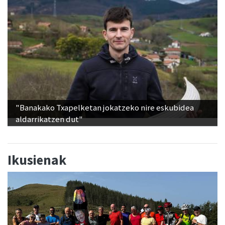
"Banakako Txapelketan jokatzeko nire eskubidea
aldarrikatzen dut"
Ikusienak