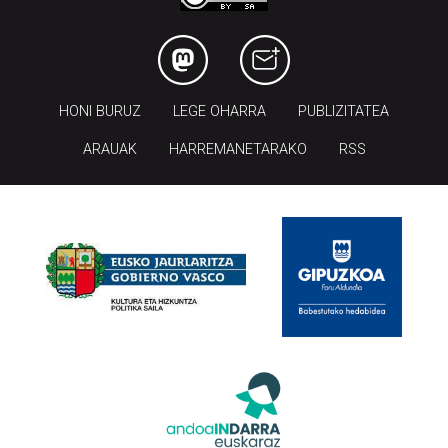
HONI BURUZ
LEGE OHARRA
PUBLIZITATEA
ARAUAK
HARREMANETARAKO
RSS