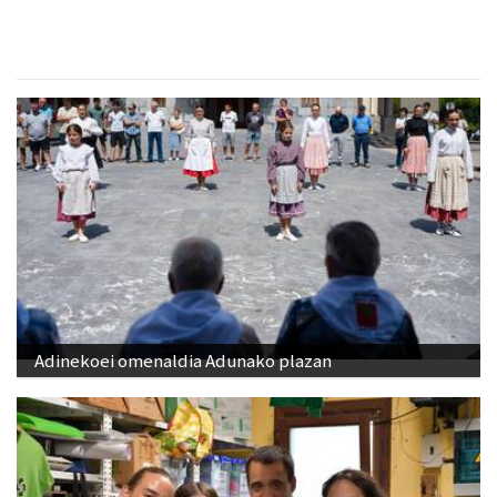
Adinekoei omenaldia Adunako plazan