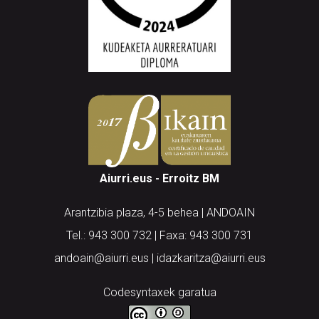
Aiurri.eus - Erroitz BM
Arantzibia plaza, 4-5 behea | ANDOAIN
Tel.: 943 300 732 | Faxa: 943 300 731
andoain@aiurri.eus | idazkaritza@aiurri.eus
Codesyntaxek garatua