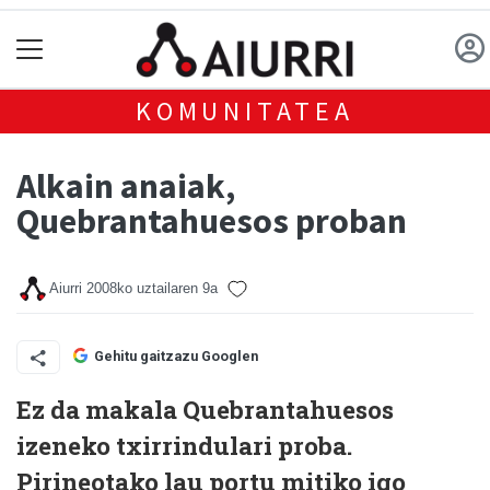
KOMUNITATEA
Alkain anaiak,
Quebrantahuesos proban
Aiurri
2008ko uztailaren 9a
Gehitu gaitzazu Googlen
Ez da makala Quebrantahuesos
izeneko txirrindulari proba.
Pirineotako lau portu mitiko igo