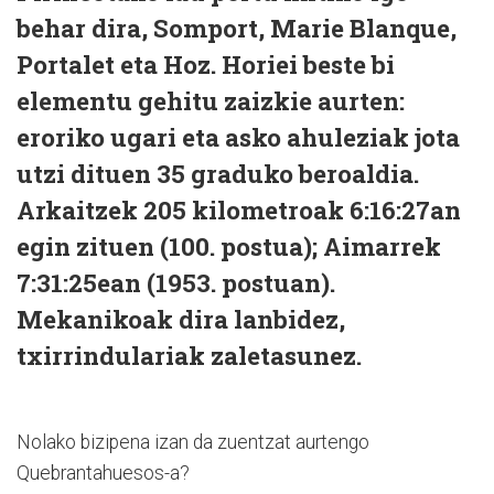
behar dira, Somport, Marie Blanque,
Portalet eta Hoz. Horiei beste bi
elementu gehitu zaizkie aurten:
eroriko ugari eta asko ahuleziak jota
utzi dituen 35 graduko beroaldia.
Arkaitzek 205 kilometroak 6:16:27an
egin zituen (100. postua); Aimarrek
7:31:25ean (1953. postuan).
Mekanikoak dira lanbidez,
txirrindulariak zaletasunez.
Nolako bizipena izan da zuentzat aurtengo
Quebrantahuesos-a?