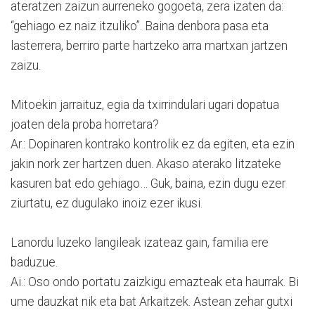
ateratzen zaizun aurreneko gogoeta, zera izaten da:
“gehiago ez naiz itzuliko”. Baina denbora pasa eta
lasterrera, berriro parte hartzeko arra martxan jartzen
zaizu.
Mitoekin jarraituz, egia da txirrindulari ugari dopatua
joaten dela proba horretara?
Ar.: Dopinaren kontrako kontrolik ez da egiten, eta ezin
jakin nork zer hartzen duen. Akaso aterako litzateke
kasuren bat edo gehiago… Guk, baina, ezin dugu ezer
ziurtatu, ez dugulako inoiz ezer ikusi.
Lanordu luzeko langileak izateaz gain, familia ere
baduzue.
Ai.: Oso ondo portatu zaizkigu emazteak eta haurrak. Bi
ume dauzkat nik eta bat Arkaitzek. Astean zehar gutxi