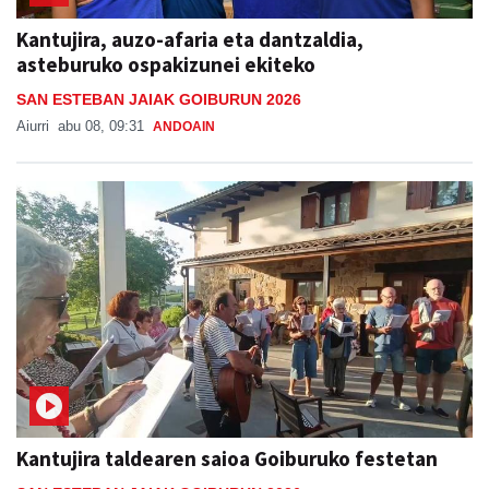
Kantujira, auzo-afaria eta dantzaldia,
asteburuko ospakizunei ekiteko
SAN ESTEBAN JAIAK GOIBURUN 2026
Aiurri
abu 08, 09:31
ANDOAIN
Kantujira taldearen saioa Goiburuko festetan