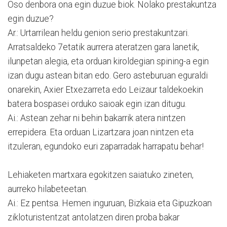
Oso denbora ona egin duzue biok. Nolako prestakuntza
egin duzue?
Ar.: Urtarrilean heldu genion serio prestakuntzari.
Arratsaldeko 7etatik aurrera ateratzen gara lanetik,
ilunpetan alegia, eta orduan kiroldegian spining-a egin
izan dugu astean bitan edo. Gero asteburuan eguraldi
onarekin, Axier Etxezarreta edo Leizaur taldekoekin
batera bospasei orduko saioak egin izan ditugu.
Ai.: Astean zehar ni behin bakarrik atera nintzen
errepidera. Eta orduan Lizartzara joan nintzen eta
itzuleran, egundoko euri zaparradak harrapatu behar!
Lehiaketen martxara egokitzen saiatuko zineten,
aurreko hilabeteetan.
Ai.: Ez pentsa. Hemen inguruan, Bizkaia eta Gipuzkoan
zikloturistentzat antolatzen diren proba bakar