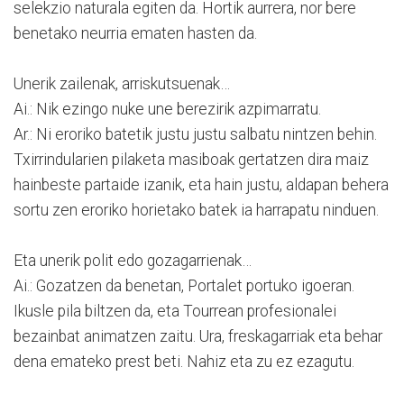
selekzio naturala egiten da. Hortik aurrera, nor bere
benetako neurria ematen hasten da.
Unerik zailenak, arriskutsuenak…
Ai.: Nik ezingo nuke une berezirik azpimarratu.
Ar.: Ni eroriko batetik justu justu salbatu nintzen behin.
Txirrindularien pilaketa masiboak gertatzen dira maiz
hainbeste partaide izanik, eta hain justu, aldapan behera
sortu zen eroriko horietako batek ia harrapatu ninduen.
Eta unerik polit edo gozagarrienak…
Ai.: Gozatzen da benetan, Portalet portuko igoeran.
Ikusle pila biltzen da, eta Tourrean profesionalei
bezainbat animatzen zaitu. Ura, freskagarriak eta behar
dena emateko prest beti. Nahiz eta zu ez ezagutu.