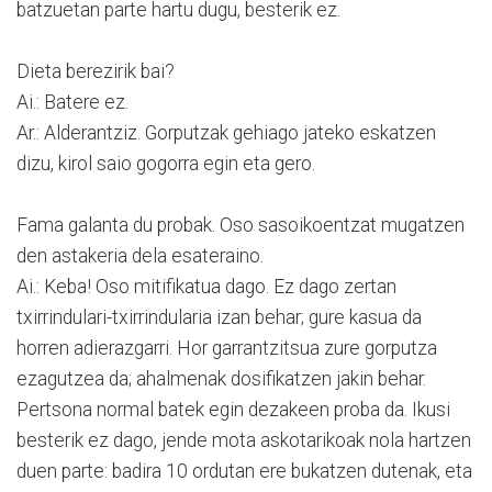
batzuetan parte hartu dugu, besterik ez.
Dieta berezirik bai?
Ai.: Batere ez.
Ar.: Alderantziz. Gorputzak gehiago jateko eskatzen
dizu, kirol saio gogorra egin eta gero.
Fama galanta du probak. Oso sasoikoentzat mugatzen
den astakeria dela esateraino.
Ai.: Keba! Oso mitifikatua dago. Ez dago zertan
txirrindulari-txirrindularia izan behar; gure kasua da
horren adierazgarri. Hor garrantzitsua zure gorputza
ezagutzea da; ahalmenak dosifikatzen jakin behar.
Pertsona normal batek egin dezakeen proba da. Ikusi
besterik ez dago, jende mota askotarikoak nola hartzen
duen parte: badira 10 ordutan ere bukatzen dutenak, eta