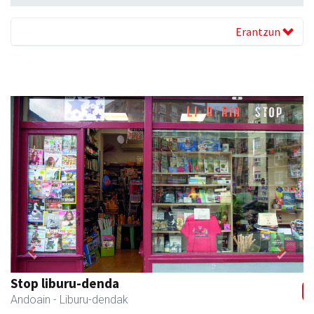
Erantzun
Previous
Next
Stop liburu-denda
Andoain
- Liburu-dendak