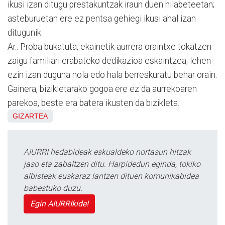
ikusi izan ditugu prestakuntzak iraun duen hilabeteetan;
asteburuetan ere ez pentsa gehiegi ikusi ahal izan
ditugunik.
Ar.: Proba bukatuta, ekainetik aurrera oraintxe tokatzen
zaigu familiari erabateko dedikazioa eskaintzea; lehen
ezin izan duguna nola edo hala berreskuratu behar orain.
Gainera, bizikletarako gogoa ere ez da aurrekoaren
parekoa, beste era batera ikusten da bizikleta.
GIZARTEA
AIURRI hedabideak eskualdeko nortasun hitzak
jaso eta zabaltzen ditu. Harpidedun eginda, tokiko
albisteak euskaraz lantzen dituen komunikabidea
babestuko duzu.
Egin AIURRIkide!