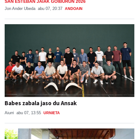
SAN ESTEBAN JAIAK GOIBURUN 2026
Jon Ander Ubeda
abu 07, 20:37
ANDOAIN
Babes zabala jaso du Ansak
Aiurri
abu 07, 13:55
URNIETA