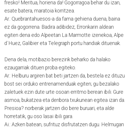
fresko! Meritua, horiena da! Gogorragoa behar du izan,
esate batera, maratoia korritzea.
Ar.: Quebrantahuesos-a da fama gehiena duena, baina
ez da gogorrena. Badira adibidez, Erronkarin aldean
egiten dena edo Alpeetan La Marmotte izenekoa, Alpe
d´Huez, Galibier eta Telegraph portu handiak dituenak.
Dena dela, motibazio berezirik beharko da halako
ezaugarriak dituen proba egiteko.
Ar.: Helburu argiren bat beti jartzen da, bestela ez dituzu
bost sei orduko entrenamenduak egiten; gu bezalako
zaletuek ezin dute urte osoan erritmo berean ibili. Gure
asmoa, bukatzea eta denbora txukunean egitea izan da.
Presioa? norberak jartzen dio bere buruari, eta alde
horretatik, gu oso lasai ibili gara.
Ai.: Azken batean, sufrituz disfrutatzen dugu. Helmugan