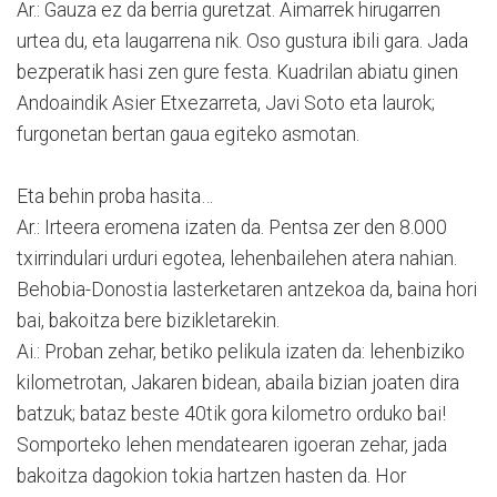
Ar.: Gauza ez da berria guretzat. Aimarrek hirugarren
urtea du, eta laugarrena nik. Oso gustura ibili gara. Jada
bezperatik hasi zen gure festa. Kuadrilan abiatu ginen
Andoaindik Asier Etxezarreta, Javi Soto eta laurok;
furgonetan bertan gaua egiteko asmotan.
Eta behin proba hasita…
Ar.: Irteera eromena izaten da. Pentsa zer den 8.000
txirrindulari urduri egotea, lehenbailehen atera nahian.
Behobia-Donostia lasterketaren antzekoa da, baina hori
bai, bakoitza bere bizikletarekin.
Ai.: Proban zehar, betiko pelikula izaten da: lehenbiziko
kilometrotan, Jakaren bidean, abaila bizian joaten dira
batzuk; bataz beste 40tik gora kilometro orduko bai!
Somporteko lehen mendatearen igoeran zehar, jada
bakoitza dagokion tokia hartzen hasten da. Hor