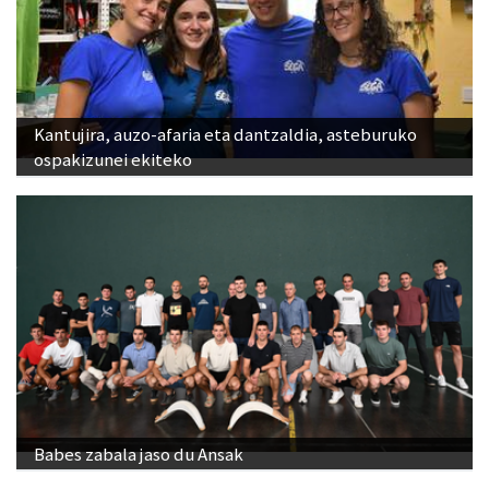
Kantujira, auzo-afaria eta dantzaldia, asteburuko
ospakizunei ekiteko
Babes zabala jaso du Ansak