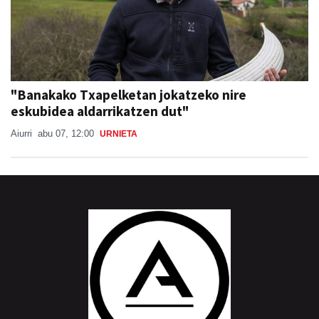
"Banakako Txapelketan jokatzeko nire
eskubidea aldarrikatzen dut"
Aiurri
abu 07, 12:00
URNIETA