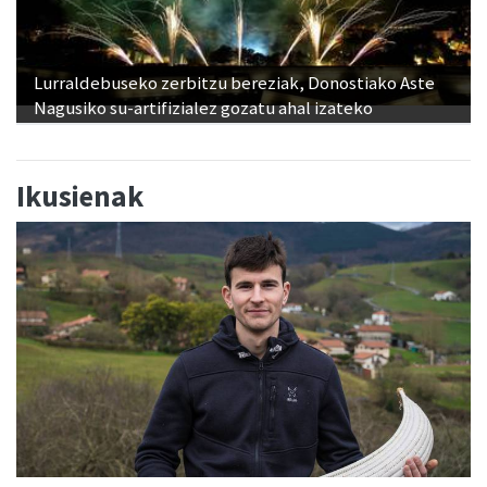
Lurraldebuseko zerbitzu bereziak, Donostiako Aste
Nagusiko su-artifizialez gozatu ahal izateko
Ikusienak