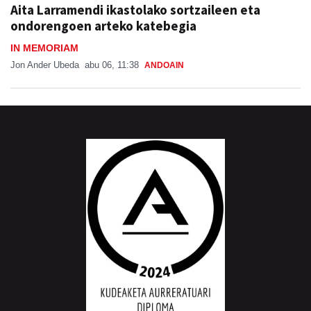
Aita Larramendi ikastolako sortzaileen eta
ondorengoen arteko katebegia
IN MEMORIAM
Jon Ander Ubeda
abu 06, 11:38
ANDOAIN