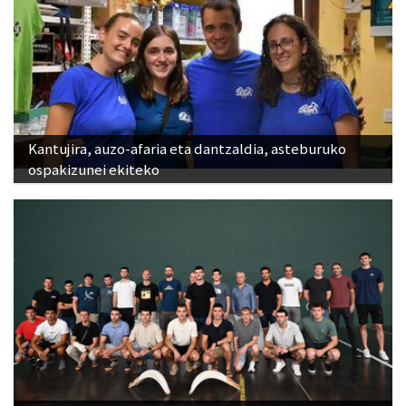
Kantujira, auzo-afaria eta dantzaldia, asteburuko
ospakizunei ekiteko