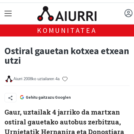
KOMUNITATEA
Ostiral gauetan kotxea etxean
utzi
Aiurri
2008ko uztailaren 4a
Gehitu gaitzazu Googlen
Gaur, uztailak 4 jarriko da martxan
ostiral gauetako autobus zerbitzua,
Urnietatik Hernanira eta Donostiara