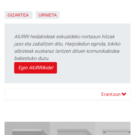
GIZARTEA
URNIETA
AIURRI hedabideak eskualdeko nortasun hitzak
jaso eta zabaltzen ditu. Harpidedun eginda, tokiko
albisteak euskaraz lantzen dituen komunikabidea
babestuko duzu.
Egin AIURRIkide!
Erantzun