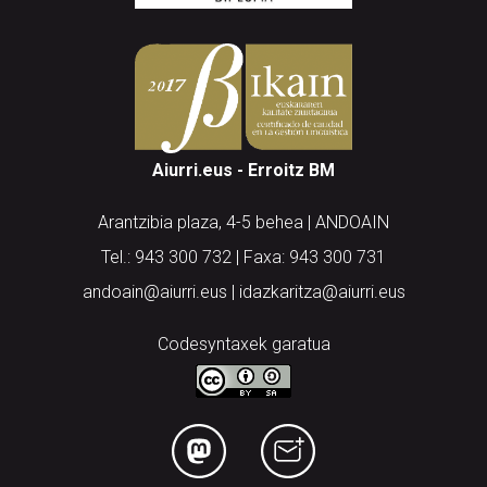
Aiurri.eus - Erroitz BM
Arantzibia plaza, 4-5 behea | ANDOAIN
Tel.: 943 300 732 | Faxa: 943 300 731
andoain@aiurri.eus | idazkaritza@aiurri.eus
Codesyntaxek garatua