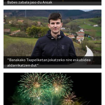
Babes zabala jaso du Ansak
"Banakako Txapelketan jokatzeko nire eskubidea
aldarrikatzen dut"