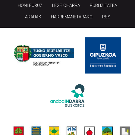
HONI BURUZ
LEGE OHARRA
PUBLIZITATEA
ARAUAK
HARREMANETARAKO
RSS