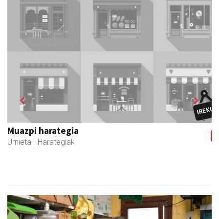
Previous
Next
Muazpi harategia
Urnieta
- Harategiak