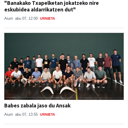
"Banakako Txapelketan jokatzeko nire
eskubidea aldarrikatzen dut"
Aiurri
abu 07, 12:00
URNIETA
Babes zabala jaso du Ansak
Aiurri
abu 07, 13:55
URNIETA