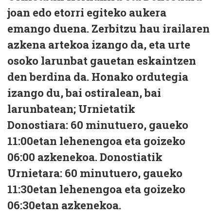
joan edo etorri egiteko aukera
emango duena. Zerbitzu hau irailaren
azkena artekoa izango da, eta urte
osoko larunbat gauetan eskaintzen
den berdina da. Honako ordutegia
izango du, bai ostiralean, bai
larunbatean; Urnietatik
Donostiara: 60 minutuero, gaueko
11:00etan lehenengoa eta goizeko
06:00 azkenekoa. Donostiatik
Urnietara: 60 minutuero, gaueko
11:30etan lehenengoa eta goizeko
06:30etan azkenekoa.