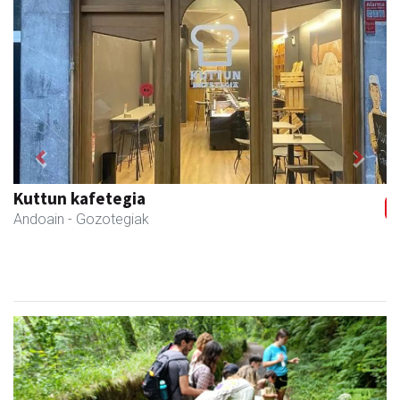
Previous
Next
Kuttun kafetegia
Andoain
- Gozotegiak