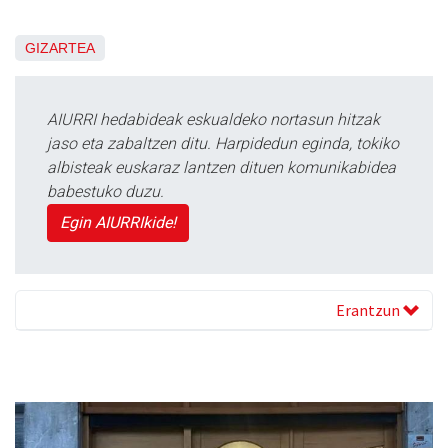
GIZARTEA
AIURRI hedabideak eskualdeko nortasun hitzak
jaso eta zabaltzen ditu. Harpidedun eginda, tokiko
albisteak euskaraz lantzen dituen komunikabidea
babestuko duzu.
Egin AIURRIkide!
Erantzun