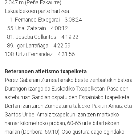
2.047 m (Peña Ezkaurre).
Eskualdekoen parte hartzea:
1. Fernando Etxegarai 3:08:24
55. Unai Zatarain 4:08:12
81. Joseba Collantes 4:19:22
89. Igor Larrañaga 4:22:59
108. Urtzi Fernandez 4:31:56
Beteranoen atletismo txapelketa
Perez Gabarain Zumeatarrako beste zenbaitekin batera
Durangon izango da Euskadiko Txapelketan. Pasa den
asteburuan Gandian ospatu den Espainiako txapelketa.
Bertan izan ziren Zumeatarra taldeko Pakitin Arnaiz eta
Santos Uribe. Arnaiz txapeldun izan zen martxako
hamar kilometroko proban, 60-65 urte bitartekoen
mailan (Denbora: 59:10). Oso gustura dago egindako