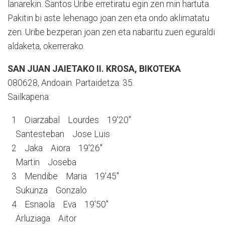
lanarekin. Santos Uribe erretiratu egin zen min hartuta.
Pakitin bi aste lehenago joan zen eta ondo aklimatatu
zen. Uribe bezperan joan zen eta nabaritu zuen eguraldi
aldaketa, okerrerako.
SAN JUAN JAIETAKO II. KROSA, BIKOTEKA
080628, Andoain. Partaidetza: 35.
Sailkapena:
1 Oiarzabal Lourdes 19'20''
Santesteban Jose Luis
2 Jaka Aiora 19'26''
Martin Joseba
3 Mendibe Maria 19'45''
Sukunza Gonzalo
4 Esnaola Eva 19'50''
Arluziaga Aitor