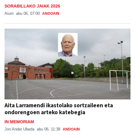
SORABILLAKO JAIAK 2026
Aiurri
abu 06, 07:00
ANDOAIN
Aita Larramendi ikastolako sortzaileen eta
ondorengoen arteko katebegia
IN MEMORIAM
Jon Ander Ubeda
abu 06, 11:38
ANDOAIN