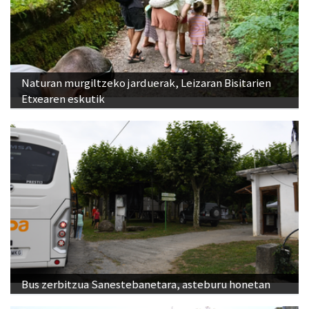
Naturan murgiltzeko jarduerak, Leizaran Bisitarien
Etxearen eskutik
Bus zerbitzua Sanestebanetara, asteburu honetan