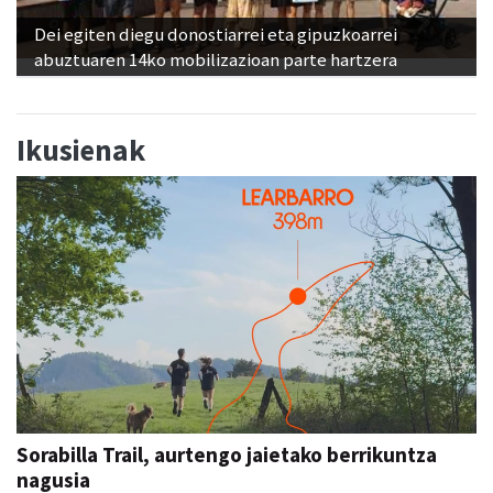
Dei egiten diegu donostiarrei eta gipuzkoarrei
abuztuaren 14ko mobilizazioan parte hartzera
Ikusienak
Sorabilla Trail, aurtengo jaietako berrikuntza
nagusia