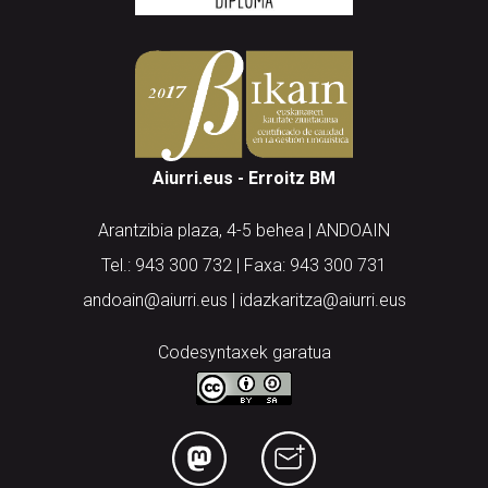
Aiurri.eus - Erroitz BM
Arantzibia plaza, 4-5 behea | ANDOAIN
Tel.: 943 300 732 | Faxa: 943 300 731
andoain@aiurri.eus | idazkaritza@aiurri.eus
Codesyntaxek garatua