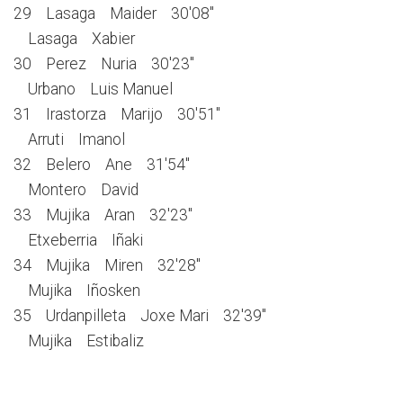
29 Lasaga Maider 30'08''
Lasaga Xabier
30 Perez Nuria 30'23''
Urbano Luis Manuel
31 Irastorza Marijo 30'51''
Arruti Imanol
32 Belero Ane 31'54''
Montero David
33 Mujika Aran 32'23''
Etxeberria Iñaki
34 Mujika Miren 32'28''
Mujika Iñosken
35 Urdanpilleta Joxe Mari 32'39''
Mujika Estibaliz