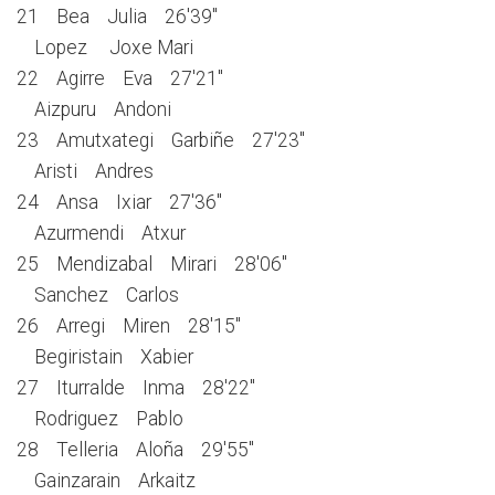
21 Bea Julia 26'39''
Lopez Joxe Mari
22 Agirre Eva 27'21''
Aizpuru Andoni
23 Amutxategi Garbiñe 27'23''
Aristi Andres
24 Ansa Ixiar 27'36''
Azurmendi Atxur
25 Mendizabal Mirari 28'06''
Sanchez Carlos
26 Arregi Miren 28'15''
Begiristain Xabier
27 Iturralde Inma 28'22''
Rodriguez Pablo
28 Telleria Aloña 29'55''
Gainzarain Arkaitz