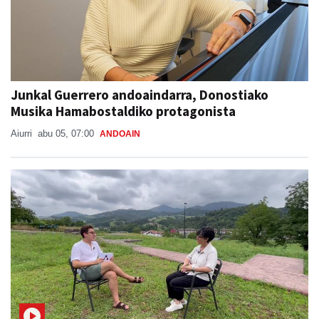
Junkal Guerrero andoaindarra, Donostiako
Musika Hamabostaldiko protagonista
Aiurri
abu 05, 07:00
ANDOAIN