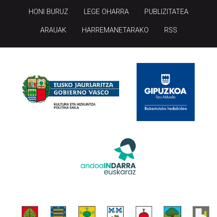
HONI BURUZ
LEGE OHARRA
PUBLIZITATEA
ARAUAK
HARREMANETARAKO
RSS