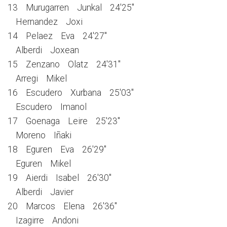
13 Murugarren Junkal 24'25''
Hernandez Joxi
14 Pelaez Eva 24'27''
Alberdi Joxean
15 Zenzano Olatz 24'31''
Arregi Mikel
16 Escudero Xurbana 25'03''
Escudero Imanol
17 Goenaga Leire 25'23''
Moreno Iñaki
18 Eguren Eva 26'29''
Eguren Mikel
19 Aierdi Isabel 26'30''
Alberdi Javier
20 Marcos Elena 26'36''
Izagirre Andoni