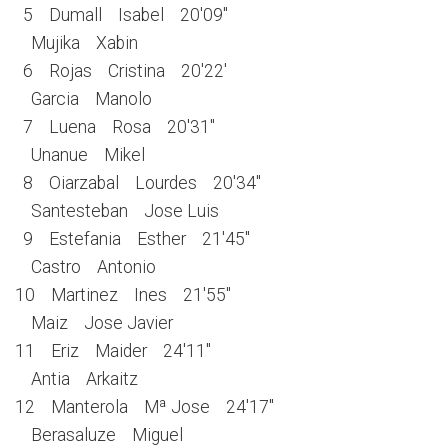
5 Dumall Isabel 20'09''
Mujika Xabin
6 Rojas Cristina 20'22'
Garcia Manolo
7 Luena Rosa 20'31''
Unanue Mikel
8 Oiarzabal Lourdes 20'34''
Santesteban Jose Luis
9 Estefania Esther 21'45''
Castro Antonio
10 Martinez Ines 21'55''
Maiz Jose Javier
11 Eriz Maider 24'11''
Antia Arkaitz
12 Manterola Mª Jose 24'17''
Berasaluze Miguel