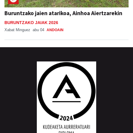
Buruntzako jaien atarikoa, Ainhoa Aiertzarekin
BURUNTZAKO JAIAK 2026
Xabat Minguez
abu 04
ANDOAIN