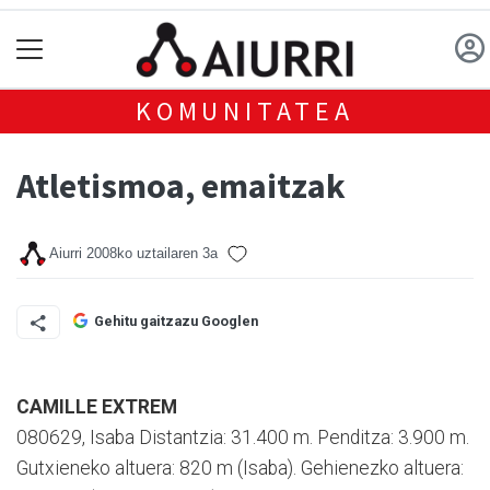
KOMUNITATEA
Atletismoa, emaitzak
Aiurri
2008ko uztailaren 3a
Gehitu gaitzazu Googlen
CAMILLE EXTREM
080629, Isaba Distantzia: 31.400 m. Penditza: 3.900 m.
Gutxieneko altuera: 820 m (Isaba). Gehienezko altuera: