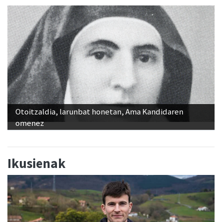
Otoitzaldia, larunbat honetan, Ama Kandidaren
omenez
Ikusienak