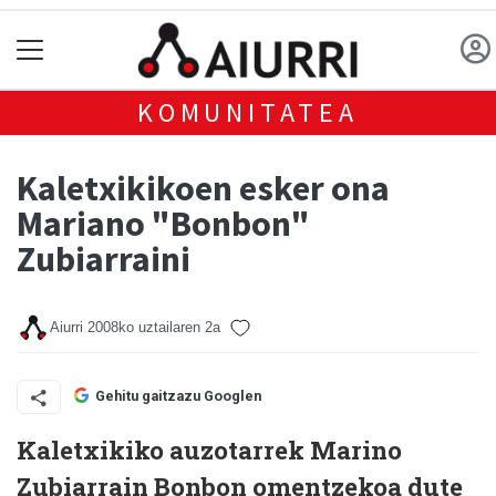
KOMUNITATEA
Kaletxikikoen esker ona
Mariano "Bonbon"
Zubiarraini
Aiurri
2008ko uztailaren 2a
Gehitu gaitzazu Googlen
Kaletxikiko auzotarrek Marino
Zubiarrain Bonbon omentzekoa dute