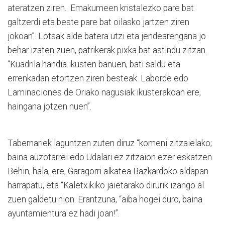
ateratzen ziren. Emakumeen kristalezko pare bat
galtzerdi eta beste pare bat oilasko jartzen ziren
jokoan”. Lotsak alde batera utzi eta jendearengana jo
behar izaten zuen, patrikerak pixka bat astindu zitzan.
“Kuadrila handia ikusten banuen, bati saldu eta
errenkadan etortzen ziren besteak. Laborde edo
Laminaciones de Oriako nagusiak ikusterakoan ere,
haingana jotzen nuen”.
Tabernariek laguntzen zuten diruz “komeni zitzaielako;
baina auzotarrei edo Udalari ez zitzaion ezer eskatzen.
Behin, hala, ere, Garagorri alkatea Bazkardoko aldapan
harrapatu, eta “Kaletxikiko jaietarako dirurik izango al
zuen galdetu nion. Erantzuna, “aiba hogei duro, baina
ayuntamientura ez hadi joan!”.