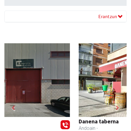
Erantzun
Previous
Next
Danena taberna
Andoain
-