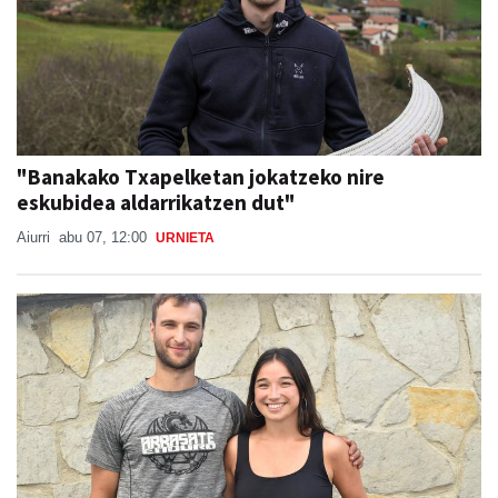
"Banakako Txapelketan jokatzeko nire
eskubidea aldarrikatzen dut"
Aiurri
abu 07, 12:00
URNIETA