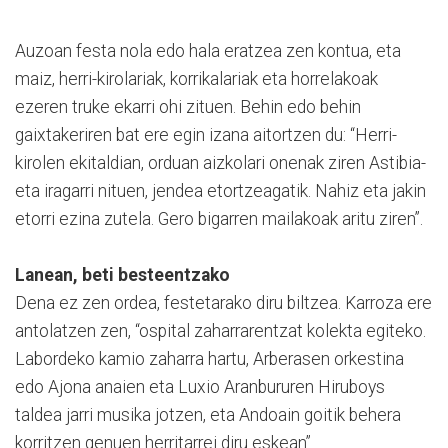
Auzoan festa nola edo hala eratzea zen kontua, eta
maiz, herri-kirolariak, korrikalariak eta horrelakoak
ezeren truke ekarri ohi zituen. Behin edo behin
gaixtakeriren bat ere egin izana aitortzen du: “Herri-
kirolen ekitaldian, orduan aizkolari onenak ziren Astibia-
eta iragarri nituen, jendea etortzeagatik. Nahiz eta jakin
etorri ezina zutela. Gero bigarren mailakoak aritu ziren”.
Lanean, beti besteentzako
Dena ez zen ordea, festetarako diru biltzea. Karroza ere
antolatzen zen, “ospital zaharrarentzat kolekta egiteko.
Labordeko kamio zaharra hartu, Arberasen orkestina
edo Ajona anaien eta Luxio Aranbururen Hiruboys
taldea jarri musika jotzen, eta Andoain goitik behera
korritzen genuen herritarrei diru eskean”.