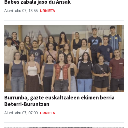
Babes zabala jaso du Ansak
Aiurri
abu 07, 13:55
URNIETA
Burrunba, gazte euskaltzaleen ekimen berria
Beterri-Buruntzan
Aiurri
abu 07, 07:00
URNIETA