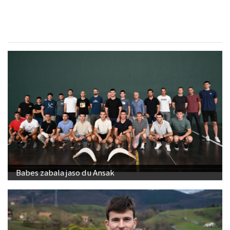
Babes zabala jaso du Ansak