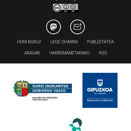
HONI BURUZ
LEGE OHARRA
PUBLIZITATEA
ARAUAK
HARREMANETARAKO
RSS