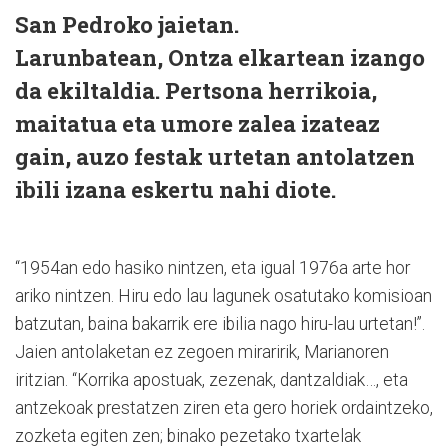
San Pedroko jaietan.
Larunbatean, Ontza elkartean izango
da ekiltaldia. Pertsona herrikoia,
maitatua eta umore zalea izateaz
gain, auzo festak urtetan antolatzen
ibili izana eskertu nahi diote.
“1954an edo hasiko nintzen, eta igual 1976a arte hor
ariko nintzen. Hiru edo lau lagunek osatutako komisioan
batzutan, baina bakarrik ere ibilia nago hiru-lau urtetan!”.
Jaien antolaketan ez zegoen miraririk, Marianoren
iritzian. “Korrika apostuak, zezenak, dantzaldiak…, eta
antzekoak prestatzen ziren eta gero horiek ordaintzeko,
zozketa egiten zen; binako pezetako txartelak