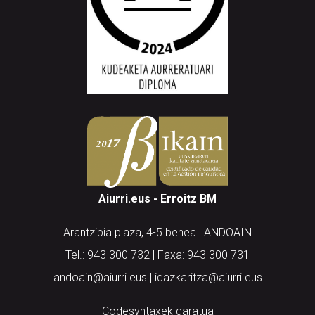
Aiurri.eus - Erroitz BM
Arantzibia plaza, 4-5 behea | ANDOAIN
Tel.: 943 300 732 | Faxa: 943 300 731
andoain@aiurri.eus | idazkaritza@aiurri.eus
Codesyntaxek garatua