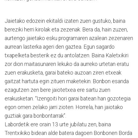
Jaietako edozein ekitaldi izaten zuen gustuko, baina
bereziki herri kirolak eta zezenak. Bera da, hain zuzen,
aurtengo jaietako esku programaren azalean zezenaren
aurrean lasterka ageri den gaztea. Egun sagardo
txapelketa besterik ez du antolatzen. Baina Kaletxikiri
zor dion maitasunaren lekuko da aurreko urtetan eratu
zuen erakusketa, garai bateko auzoan ziren etxeak
gaitzat hartuta egin zituen maketekin. Bonbon esanda
ezagutzen zen bere jaiotetxea ere sartu zuen
erakusketan. “Izengoiti hori garai batean han gozotegia
egon omen zelako jarri zioten. Horrela, han jaiotako
guztiak gara bonbontarrak”.
Labordetik ere orain 13 urte jubilatu zen, baina
Trentxikiko bidean alde batera dagoen Bonbonen Borda