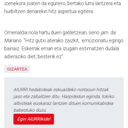
izenekora joaten da egunero, bertako lurra lantzera eta
hurbiltzen denarekin hitz aspertua egitera.
Omenaldia nola hartu duen galdetzean, serio jarri da
Mariano. “Hitz gutxi aterako zaizkit, emozionatu egingo
bainaiz. Eskerrak eman eta izugarri estimatzen dudala
adieraziko diet, besterik ez”.
GIZARTEA
AIURRI hedabideak eskualdeko nortasun hitzak
jaso eta zabaltzen ditu. Harpidedun eginda, tokiko
albisteak euskaraz lantzen dituen komunikabidea
babestuko duzu.
Egin AIURRIkide!