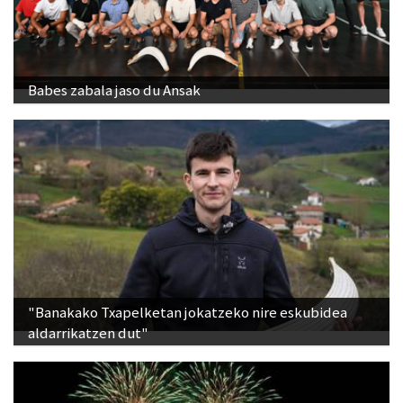
Babes zabala jaso du Ansak
"Banakako Txapelketan jokatzeko nire eskubidea
aldarrikatzen dut"