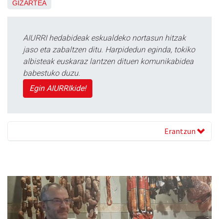
GIZARTEA
AIURRI hedabideak eskualdeko nortasun hitzak
jaso eta zabaltzen ditu. Harpidedun eginda, tokiko
albisteak euskaraz lantzen dituen komunikabidea
babestuko duzu.
Egin AIURRIkide!
Erantzun