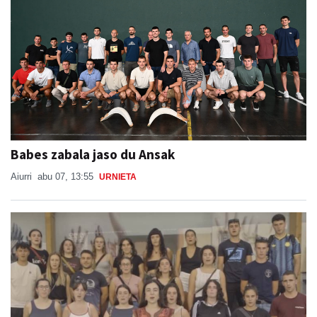
Babes zabala jaso du Ansak
Aiurri
abu 07, 13:55
URNIETA