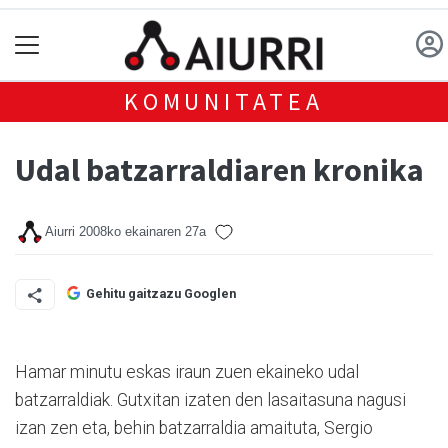
KOMUNITATEA
Udal batzarraldiaren kronika
Aiurri
2008ko ekainaren 27a
Gehitu gaitzazu Googlen
Hamar minutu eskas iraun zuen ekaineko udal
batzarraldiak. Gutxitan izaten den lasaitasuna nagusi
izan zen eta, behin batzarraldia amaituta, Sergio