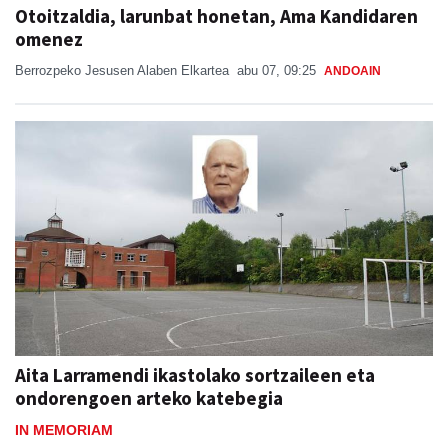
Otoitzaldia, larunbat honetan, Ama Kandidaren
omenez
Berrozpeko Jesusen Alaben Elkartea
abu 07, 09:25
ANDOAIN
Aita Larramendi ikastolako sortzaileen eta
ondorengoen arteko katebegia
IN MEMORIAM