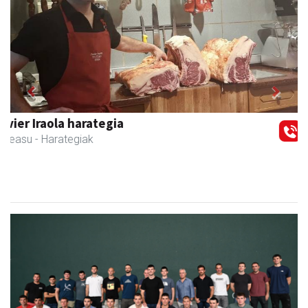
Previous
Next
Elizondo taberna
Andoain
-