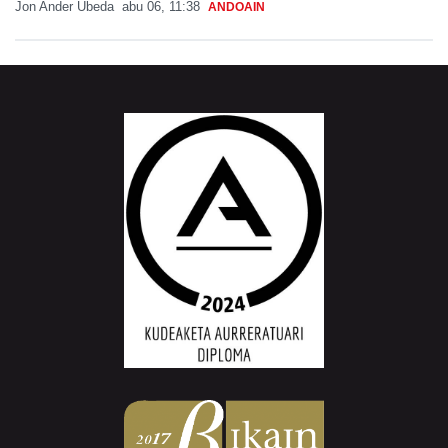
Jon Ander Ubeda
abu 06, 11:38
ANDOAIN