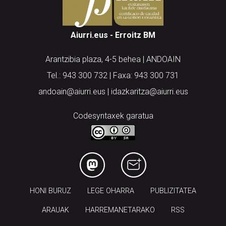
Aiurri.eus - Erroitz BM
Arantzibia plaza, 4-5 behea | ANDOAIN
Tel.: 943 300 732 | Faxa: 943 300 731
andoain@aiurri.eus | idazkaritza@aiurri.eus
Codesyntaxek garatua
HONI BURUZ
LEGE OHARRA
PUBLIZITATEA
ARAUAK
HARREMANETARAKO
RSS