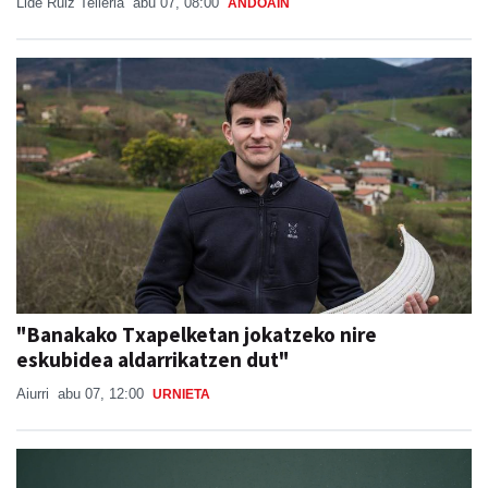
Lide Ruiz Telleria
abu 07, 08:00
ANDOAIN
"Banakako Txapelketan jokatzeko nire
eskubidea aldarrikatzen dut"
Aiurri
abu 07, 12:00
URNIETA