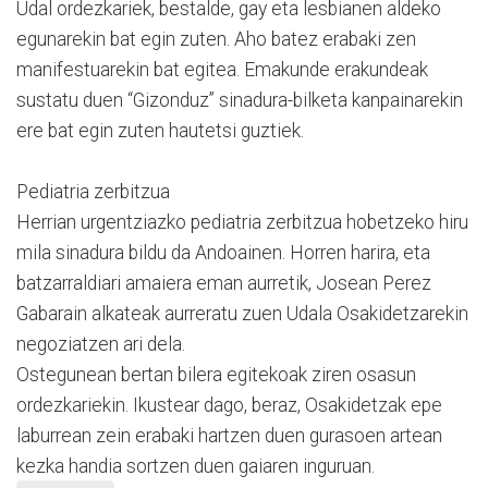
Udal ordezkariek, bestalde, gay eta lesbianen aldeko
egunarekin bat egin zuten. Aho batez erabaki zen
manifestuarekin bat egitea. Emakunde erakundeak
sustatu duen “Gizonduz” sinadura-bilketa kanpainarekin
ere bat egin zuten hautetsi guztiek.
Pediatria zerbitzua
Herrian urgentziazko pediatria zerbitzua hobetzeko hiru
mila sinadura bildu da Andoainen. Horren harira, eta
batzarraldiari amaiera eman aurretik, Josean Perez
Gabarain alkateak aurreratu zuen Udala Osakidetzarekin
negoziatzen ari dela.
Ostegunean bertan bilera egitekoak ziren osasun
ordezkariekin. Ikustear dago, beraz, Osakidetzak epe
laburrean zein erabaki hartzen duen gurasoen artean
kezka handia sortzen duen gaiaren inguruan.