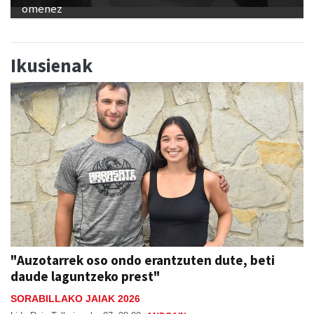
omenez
Ikusienak
"Auzotarrek oso ondo erantzuten dute, beti
daude laguntzeko prest"
SORABILLAKO JAIAK 2026