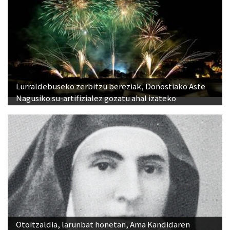
Lurraldebuseko zerbitzu bereziak, Donostiako Aste
Nagusiko su-artifizialez gozatu ahal izateko
Otoitzaldia, larunbat honetan, Ama Kandidaren