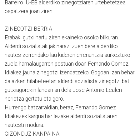
Barreiro IU-EB alderdiko zinegotziaren urtebetetzea
ospatzera joan ziren.
ZINEGOTZI BERRIA
Erabaki gutxi hartu ziren ekaineko osoko bilkuran.
Alderdi sozialistak jakinarazi zuen bere alderdiko
hautes-zerrendako lau kideren errenuntzia aurkeztuko
zuela hamalaugarren postuan doan Fernando Gomez
Idiakez jauna zinegotzi izendatzeko. Gogoan izan behar
da azken hilabeteetan alderdi sozialista zinegotzi bat
gutxiagorekin lanean ari dela Jose Antonio Lealen
heriotza gertatu eta gero.
Hurrengo batzarraldian, beraz, Fernando Gomez
Idiakezek kargua har lezake alderdi sozialistaren
hautesti modura.
GIZONDUZ KANPAINA