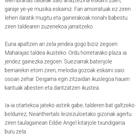
Membranas taldeak saio ahaztezina eskaini zuen,
garaje ye-ye musika eskainiz. Fan amorratuak ez ziren
lehen ilaratik mugitu eta gainerakoak nonahi babestu
ziren taldearen zuzenekoa jarraitzeko.
Euria apaltzen ari zela jendea gogo biziz zegoen
Maharajas taldea ikusteko. Ordu horretarako plaza ia
jendez gainezka zegoen. Sueziarrak baterijole
berriarekin etorri ziren, melodia gozoak eskaini saio
osoan zehar. Deigarria egin zitzaidan ikuslegoa hauen
kantuak abesten eta dantzatzen ikustea.
Ia-ia otartekoa jateko astirik gabe, talderen bat galtzeko
beldurrez, Neanthertals leizezuloetako gizonak agertu
ziren taulagainean Eddie Angel kitarjole txundigarria
buru zela.