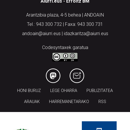
Aiurri.eus - Erroitz BM
Arantzibia plaza, 4-5 behea | ANDOAIN
Tel.: 943 300 732 | Faxa: 943 300 731
andoain@aiurri.eus | idazkaritza@aiurri.eus
Codesyntaxek garatua
HONI BURUZ
LEGE OHARRA
PUBLIZITATEA
ARAUAK
HARREMANETARAKO
RSS