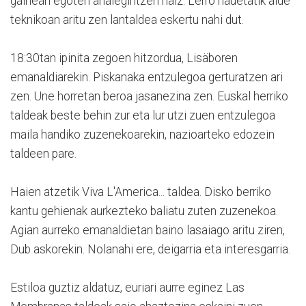
gainean egoten ahalegintzen naiz. Lerro hauetatik alde
teknikoan aritu zen lantaldea eskertu nahi dut.
18:30tan ipinita zegoen hitzordua, Lisäboren
emanaldiarekin. Piskanaka entzulegoa gerturatzen ari
zen. Une horretan beroa jasanezina zen. Euskal herriko
taldeak beste behin zur eta lur utzi zuen entzulegoa
maila handiko zuzenekoarekin, nazioarteko edozein
taldeen pare.
Haien atzetik Viva L'America... taldea. Disko berriko
kantu gehienak aurkezteko baliatu zuten zuzenekoa.
Agian aurreko emanaldietan baino lasaiago aritu ziren,
Dub askorekin. Nolanahi ere, deigarria eta interesgarria.
Estiloa guztiz aldatuz, euriari aurre eginez Las