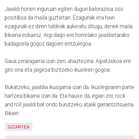
Jaialdi honen inguruan egiten dugun balorazioa oso
positiboa da maila guztietan. Ezagunak eta hain
ezagunak ez diren taldeak aukeratu ditugu, denek maila
bikaina eskainiz. Argi dago ere horrelako jaialdietarako
badagoela gogoz dagoen entzulegoa.
Gaua zirraragarria izan zen, ahaztezina. Aipatzekoa ere
giro ona eta jaigiroa bizitzeko ikusleen gogoa.
Bukatzeko, jaialdia ikusgarria izan da. Ikuslegoaren parte
hartzea bikaina izan da. Eta hauxe da, egiari zor, rock
and roll jaialdi bat ondo burutzeko atalik garrantzitsuena.
Bikain.
GIZARTEA