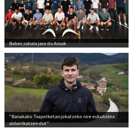
Babes zabala jaso du Ansak
"Banakako Txapelketan jokatzeko nire eskubidea
aldarrikatzen dut"