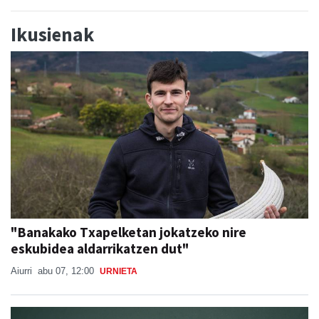
Ikusienak
"Banakako Txapelketan jokatzeko nire
eskubidea aldarrikatzen dut"
Aiurri
abu 07, 12:00
URNIETA