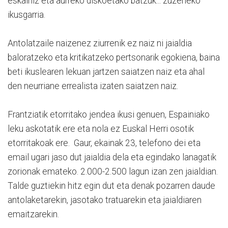
eskainiz eta aurreko diskoetako batzuk... zuzeneko
ikusgarria.
Antolatzaile naizenez ziurrenik ez naiz ni jaialdia
baloratzeko eta kritikatzeko pertsonarik egokiena, baina
beti ikuslearen lekuan jartzen saiatzen naiz eta ahal
den neurriane errealista izaten saiatzen naiz.
Frantziatik etorritako jendea ikusi genuen, Espainiako
leku askotatik ere eta nola ez Euskal Herri osotik
etorritakoak ere. Gaur, ekainak 23, telefono dei eta
email ugari jaso dut jaialdia dela eta egindako lanagatik
zorionak emateko. 2.000-2.500 lagun izan zen jaialdian.
Talde guztiekin hitz egin dut eta denak pozarren daude
antolaketarekin, jasotako tratuarekin eta jaialdiaren
emaitzarekin.