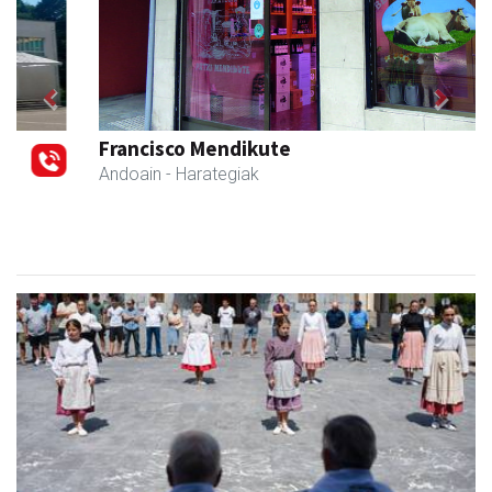
Previous
Next
Francisco Mendikute
Andoain
- Harategiak