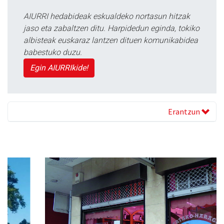
AIURRI hedabideak eskualdeko nortasun hitzak
jaso eta zabaltzen ditu. Harpidedun eginda, tokiko
albisteak euskaraz lantzen dituen komunikabidea
babestuko duzu.
Egin AIURRIkide!
Erantzun