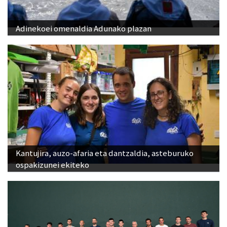
Adinekoei omenaldia Adunako plazan
Kantujira, auzo-afaria eta dantzaldia, asteburuko
ospakizunei ekiteko