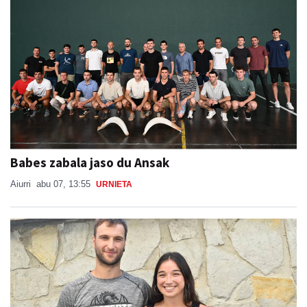
Babes zabala jaso du Ansak
Aiurri
abu 07, 13:55
URNIETA