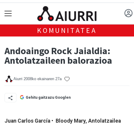
KOMUNITATEA
Andoaingo Rock Jaialdia:
Antolatzaileen balorazioa
Aiurri
2008ko ekainaren 27a
Gehitu gaitzazu Googlen
Juan Carlos García • Bloody Mary, Antolatzailea