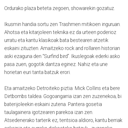
Ordurako plaza beteta zegoen, showarekin gozatuz.
Ikusmin handia sortu zen Trashmen mitikoen inguruan.
Ahotsa eta kitarjoleen teknika ez da urteen poderioz
urratu eta kantu klasikoak bata bestearen atzetik
eskaini zituzten. Amaitzeko rock and rollaren historian
aski ezaguna den “Surfind bird”. Ikuslegoak ederki asko
pasa zuen, gogotik dantza eginez. Nahiz eta une
horietan euri tanta batzuk erori.
Eta amaitzeko Detroiteko piztia: Mick Collins eta bere
Dirtbombs taldea. Gogoangarria izan zen zuzenekoa, bi
baterijoleekin eskaini zutena. Pantera gosetia
taulagainera igotzearen parekoa izan zen.
Atsedenerako tarterik ez, tentsioa aldioro, kantu berriak