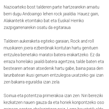
Nazioarteko bost talderen parte hartzearekin amaitu
berri dugu Andoaingo lehen rock jaialdia. Hauez gain,
Alakantetik etorritako bat eta Euskal Herriko
zazpigarrenarekin osatu da egitaraua.
Taldeen aukeraketa egiteko garaian, Rock and roll
musikaren joera ezberdinak kontutan hartu genituen
entzulea benetako maratoi batera erakartzeko. Ez da
erraza horrelako jaialdi batera agertzea, talde baten eta
bestearen artean atsedenik hartu gabe, baina pasa den
larunbatean ikusi genuen entzulegoa uxatzeko gai izan
zen bakarra eguraldia izan zela.
Soinua eta potentzia primerakoa izan zen. Niri bereziki
kezkatzen nauen gauza da eta horiek konpontzeko oso