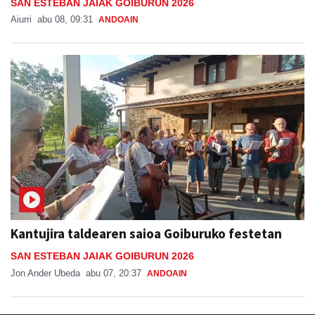
SAN ESTEBAN JAIAK GOIBURUN 2026
Aiurri
abu 08, 09:31
ANDOAIN
Kantujira taldearen saioa Goiburuko festetan
SAN ESTEBAN JAIAK GOIBURUN 2026
Jon Ander Ubeda
abu 07, 20:37
ANDOAIN