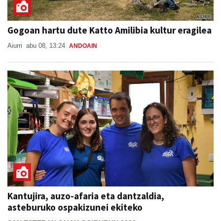
Gogoan hartu dute Katto Amilibia kultur eragilea
Aiurri
abu 08, 13:24
ANDOAIN
Kantujira, auzo-afaria eta dantzaldia,
asteburuko ospakizunei ekiteko