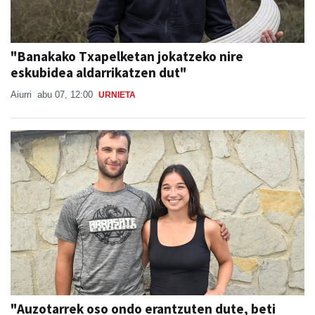
"Banakako Txapelketan jokatzeko nire
eskubidea aldarrikatzen dut"
Aiurri
abu 07, 12:00
URNIETA
"Auzotarrek oso ondo erantzuten dute, beti