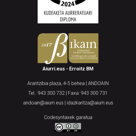
Aiurri.eus - Erroitz BM
Arantzibia plaza, 4-5 behea | ANDOAIN
Tel.: 943 300 732 | Faxa: 943 300 731
andoain@aiurri.eus | idazkaritza@aiurri.eus
Codesyntaxek garatua