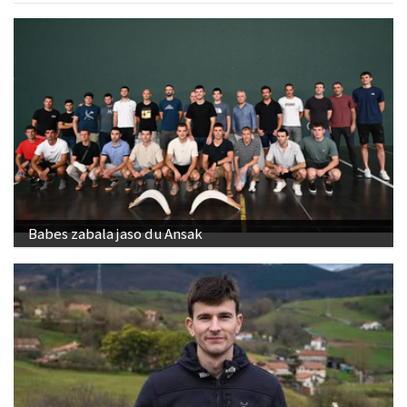
Babes zabala jaso du Ansak