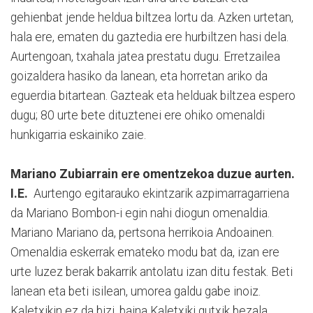
gehienbat jende heldua biltzea lortu da. Azken urtetan,
hala ere, ematen du gaztedia ere hurbiltzen hasi dela.
Aurtengoan, txahala jatea prestatu dugu. Erretzailea
goizaldera hasiko da lanean, eta horretan ariko da
eguerdia bitartean. Gazteak eta helduak biltzea espero
dugu; 80 urte bete dituztenei ere ohiko omenaldi
hunkigarria eskainiko zaie.
Mariano Zubiarrain ere omentzekoa duzue aurten.
I.E.
Aurtengo egitarauko ekintzarik azpimarragarriena
da Mariano Bombon-i egin nahi diogun omenaldia.
Mariano Mariano da, pertsona herrikoia Andoainen.
Omenaldia eskerrak emateko modu bat da, izan ere
urte luzez berak bakarrik antolatu izan ditu festak. Beti
lanean eta beti isilean, umorea galdu gabe inoiz.
Kaletxikin ez da bizi, baina Kaletxiki gutxik bezala