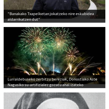
"Banakako Txapelketan jokatzeko nire eskubidea
aldarrikatzen dut"
Lurraldebuseko zerbitzu bereziak, Donostiako Aste
Nagusiko su-artifizialez gozatu ahal izateko