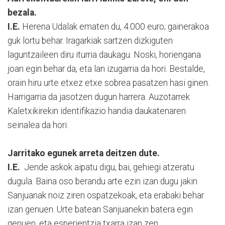
bezala.
I.E.
Herena Udalak ematen du, 4.000 euro; gainerakoa
guk lortu behar. Iragarkiak sartzen dizkiguten
laguntzaileen diru iturria daukagu. Noski, horiengana
joan egin behar da, eta lan izugarria da hori. Bestalde,
orain hiru urte etxez etxe sobrea pasatzen hasi ginen.
Harrigarria da jasotzen dugun harrera. Auzotarrek
Kaletxikirekin identifikazio handia daukatenaren
seinalea da hori.
Jarritako egunek arreta deitzen dute.
I.E.
Jende askok aipatu digu, bai, gehiegi atzeratu
dugula. Baina oso berandu arte ezin izan dugu jakin
Sanjuanak noiz ziren ospatzekoak, eta erabaki behar
izan genuen. Urte batean Sanjuanekin batera egin
genuen, eta esperientzia txarra izan zen.