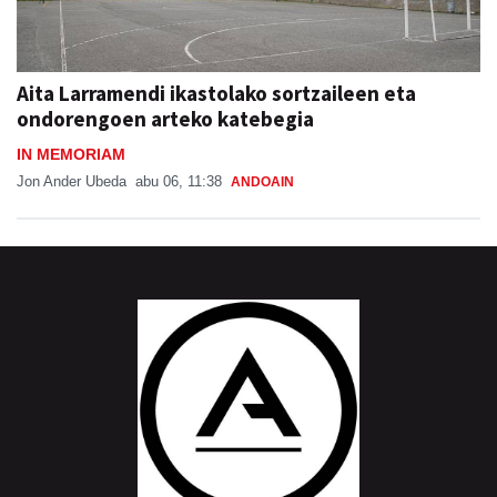
Aita Larramendi ikastolako sortzaileen eta
ondorengoen arteko katebegia
IN MEMORIAM
Jon Ander Ubeda
abu 06, 11:38
ANDOAIN