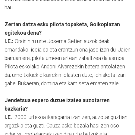
hau.
Zertan datza esku pilota topaketa, Goikoplazan
egitekoa dena?
I.E.:
Orain hiru urte Josema Setien auzokideak
emandako ideia da eta erantzun ona jaso izan du. Jaien
barruan ere, pilota umeen artean zabaltzea da asmoa.
Pilota eskolako Andoni Alvarezekin batera antolatzen
da; ume txikiek elkarrekin jolasten dute, lehiaketa izan
gabe. Bukaeran, domina eta kamiseta ematen zaie.
Jendetsua espero duzue izatea auzotarren
bazkaria?
I.E.
2000. urtekoa ikaragarria izan zen, auzotar guztien
argazkia eta guzti. Gauza asko bezala hasi zen oso
indartsu; motelagoak izan dira urte batzuk eta