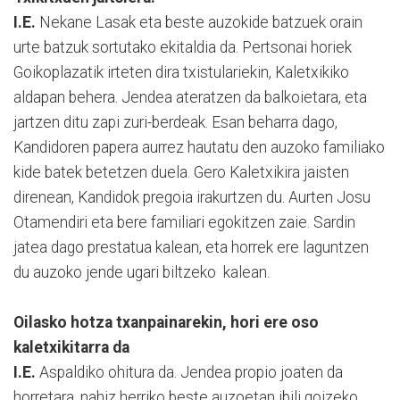
I.E.
Nekane Lasak eta beste auzokide batzuek orain
urte batzuk sortutako ekitaldia da. Pertsonai horiek
Goikoplazatik irteten dira txistulariekin, Kaletxikiko
aldapan behera. Jendea ateratzen da balkoietara, eta
jartzen ditu zapi zuri-berdeak. Esan beharra dago,
Kandidoren papera aurrez hautatu den auzoko familiako
kide batek betetzen duela. Gero Kaletxikira jaisten
direnean, Kandidok pregoia irakurtzen du. Aurten Josu
Otamendiri eta bere familiari egokitzen zaie. Sardin
jatea dago prestatua kalean, eta horrek ere laguntzen
du auzoko jende ugari biltzeko kalean.
Oilasko hotza txanpainarekin, hori ere oso
kaletxikitarra da
I.E.
Aspaldiko ohitura da. Jendea propio joaten da
horretara, nahiz herriko beste auzoetan ibili goizeko