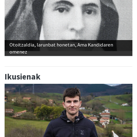
Otoitzaldia, larunbat honetan, Ama Kandidaren
omenez
Ikusienak