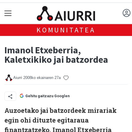
KOMUNITATEA
Imanol Etxeberria,
Kaletxikiko jai batzordea
Aiurri
2008ko ekainaren 27a
Gehitu gaitzazu Googlen
Auzoetako jai batzordeek mirariak
egin ohi dituzte egitaraua
finantzatzeko. Imanol Etxeberria