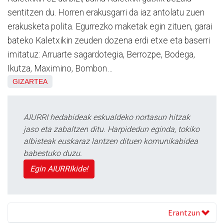
sentitzen du. Horren erakusgarri da iaz antolatu zuen
erakusketa polita. Egurrezko maketak egin zituen, garai
bateko Kaletxikin zeuden dozena erdi etxe eta baserri
imitatuz: Arruarte sagardotegia, Berrozpe, Bodega,
Ikutza, Maximino, Bombon…
GIZARTEA
AIURRI hedabideak eskualdeko nortasun hitzak
jaso eta zabaltzen ditu. Harpidedun eginda, tokiko
albisteak euskaraz lantzen dituen komunikabidea
babestuko duzu.
Egin AIURRIkide!
Erantzun