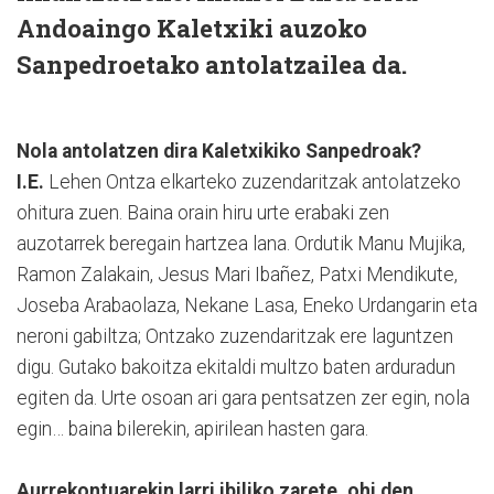
Andoaingo Kaletxiki auzoko
Sanpedroetako antolatzailea da.
Nola antolatzen dira Kaletxikiko Sanpedroak?
I.E.
Lehen Ontza elkarteko zuzendaritzak antolatzeko
ohitura zuen. Baina orain hiru urte erabaki zen
auzotarrek beregain hartzea lana. Ordutik Manu Mujika,
Ramon Zalakain, Jesus Mari Ibañez, Patxi Mendikute,
Joseba Arabaolaza, Nekane Lasa, Eneko Urdangarin eta
neroni gabiltza; Ontzako zuzendaritzak ere laguntzen
digu. Gutako bakoitza ekitaldi multzo baten arduradun
egiten da. Urte osoan ari gara pentsatzen zer egin, nola
egin… baina bilerekin, apirilean hasten gara.
Aurrekontuarekin larri ibiliko zarete, ohi den