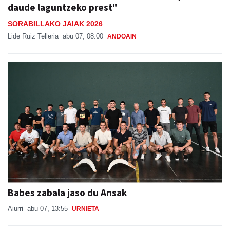
daude laguntzeko prest"
SORABILLAKO JAIAK 2026
Lide Ruiz Telleria
abu 07, 08:00
ANDOAIN
Babes zabala jaso du Ansak
Aiurri
abu 07, 13:55
URNIETA