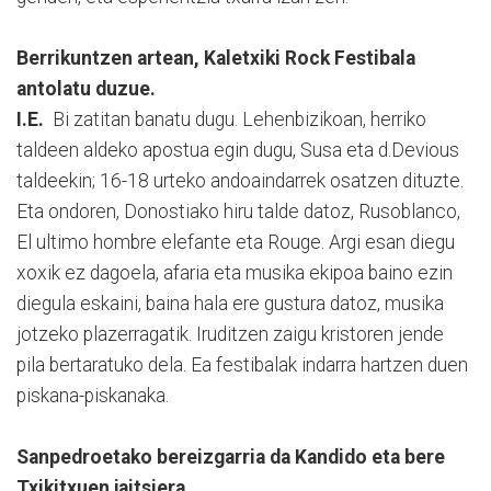
Berrikuntzen artean, Kaletxiki Rock Festibala
antolatu duzue.
I.E.
Bi zatitan banatu dugu. Lehenbizikoan, herriko
taldeen aldeko apostua egin dugu, Susa eta d.Devious
taldeekin; 16-18 urteko andoaindarrek osatzen dituzte.
Eta ondoren, Donostiako hiru talde datoz, Rusoblanco,
El ultimo hombre elefante eta Rouge. Argi esan diegu
xoxik ez dagoela, afaria eta musika ekipoa baino ezin
diegula eskaini, baina hala ere gustura datoz, musika
jotzeko plazerragatik. Iruditzen zaigu kristoren jende
pila bertaratuko dela. Ea festibalak indarra hartzen duen
piskana-piskanaka.
Sanpedroetako bereizgarria da Kandido eta bere
Txikitxuen jaitsiera.