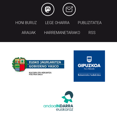
HONI BURUZ
LEGE OHARRA
PUBLIZITATEA
ARAUAK
HARREMANETARAKO
RSS