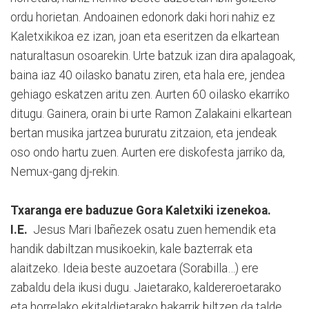
ordu horietan. Andoainen edonork daki hori nahiz ez
Kaletxikikoa ez izan, joan eta eseritzen da elkartean
naturaltasun osoarekin. Urte batzuk izan dira apalagoak,
baina iaz 40 oilasko banatu ziren, eta hala ere, jendea
gehiago eskatzen aritu zen. Aurten 60 oilasko ekarriko
ditugu. Gainera, orain bi urte Ramon Zalakaini elkartean
bertan musika jartzea bururatu zitzaion, eta jendeak
oso ondo hartu zuen. Aurten ere diskofesta jarriko da,
Nemux-gang dj-rekin.
Txaranga ere baduzue Gora Kaletxiki izenekoa.
I.E.
Jesus Mari Ibañezek osatu zuen hemendik eta
handik dabiltzan musikoekin, kale bazterrak eta
alaitzeko. Ideia beste auzoetara (Sorabilla…) ere
zabaldu dela ikusi dugu. Jaietarako, kaldereroetarako
eta horrelako ekitaldietarako bakarrik biltzen da talde