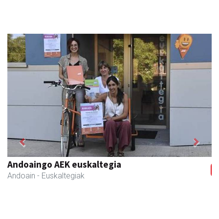
Previous
Next
Andoaingo AEK euskaltegia
Andoain
- Euskaltegiak