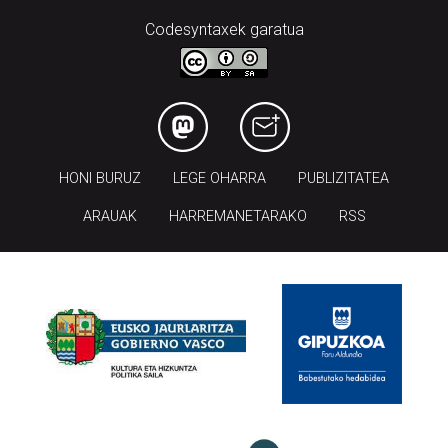
Codesyntaxek garatua
HONI BURUZ
LEGE OHARRA
PUBLIZITATEA
ARAUAK
HARREMANETARAKO
RSS