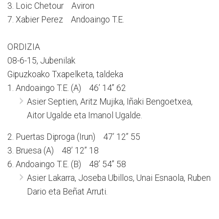
3. Loic Chetour Aviron
7. Xabier Perez Andoaingo T.E.
ORDIZIA
08-6-15, Jubenilak
Gipuzkoako Txapelketa, taldeka
1. Andoaingo T.E. (A) 46’ 14” 62
Asier Septien, Aritz Mujika, Iñaki Bengoetxea,
Aitor Ugalde eta Imanol Ugalde.
2. Puertas Diproga (Irun) 47’ 12” 55
3. Bruesa (A) 48’ 12” 18
6. Andoaingo T.E. (B) 48’ 54” 58
Asier Lakarra, Joseba Ubillos, Unai Esnaola, Ruben
Dario eta Beñat Arruti.