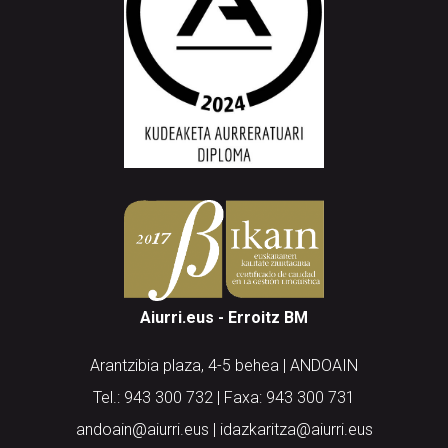
Aiurri.eus - Erroitz BM
Arantzibia plaza, 4-5 behea | ANDOAIN
Tel.: 943 300 732 | Faxa: 943 300 731
andoain@aiurri.eus | idazkaritza@aiurri.eus