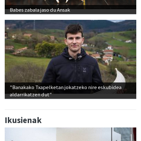
Babes zabala jaso du Ansak
"Banakako Txapelketan jokatzeko nire eskubidea
aldarrikatzen dut"
Ikusienak