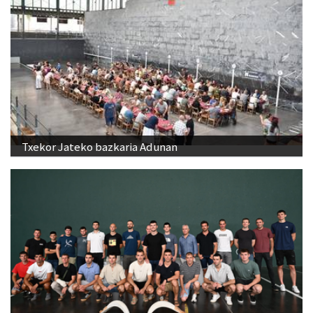
Txekor Jateko bazkaria Adunan