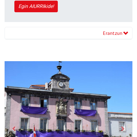
Egin AIURRIkide!
Erantzun
Previous
Next