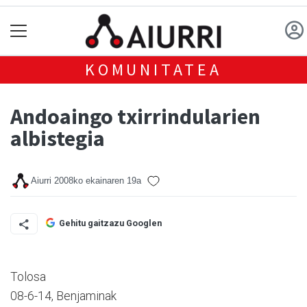
KOMUNITATEA
Andoaingo txirrindularien
albistegia
Aiurri
2008ko ekainaren 19a
Gehitu gaitzazu Googlen
Tolosa
08-6-14, Benjaminak