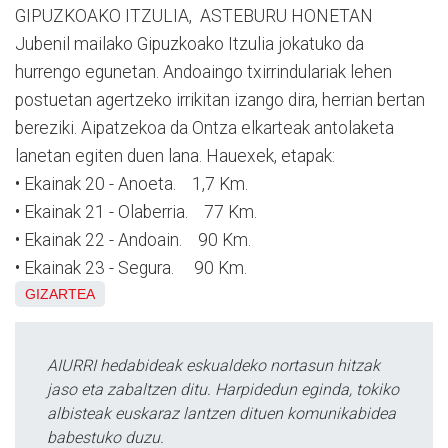
GIPUZKOAKO ITZULIA, ASTEBURU HONETAN
Jubenil mailako Gipuzkoako Itzulia jokatuko da
hurrengo egunetan. Andoaingo txirrindulariak lehen
postuetan agertzeko irrikitan izango dira, herrian bertan
bereziki. Aipatzekoa da Ontza elkarteak antolaketa
lanetan egiten duen lana. Hauexek, etapak:
• Ekainak 20 - Anoeta. 1,7 Km.
• Ekainak 21 - Olaberria. 77 Km.
• Ekainak 22 - Andoain. 90 Km.
• Ekainak 23 - Segura. 90 Km.
GIZARTEA
AIURRI hedabideak eskualdeko nortasun hitzak
jaso eta zabaltzen ditu. Harpidedun eginda, tokiko
albisteak euskaraz lantzen dituen komunikabidea
babestuko duzu.