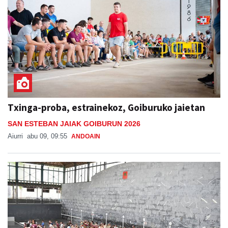
Txinga-proba, estrainekoz, Goiburuko jaietan
SAN ESTEBAN JAIAK GOIBURUN 2026
Aiurri
abu 09, 09:55
ANDOAIN