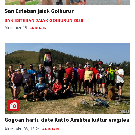
San Esteban jaiak Goiburun
SAN ESTEBAN JAIAK GOIBURUN 2026
Aiurri
uzt 18
ANDOAIN
Gogoan hartu dute Katto Amilibia kultur eragilea
Aiurri
abu 08, 13:24
ANDOAIN