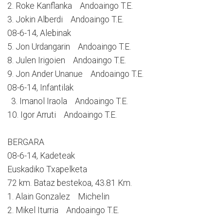
2. Roke Kanflanka Andoaingo T.E.
3. Jokin Alberdi Andoaingo T.E.
08-6-14, Alebinak
5. Jon Urdangarin Andoaingo T.E.
8. Julen Irigoien Andoaingo T.E.
9. Jon Ander Unanue Andoaingo T.E.
08-6-14, Infantilak
3. Imanol Iraola Andoaingo T.E.
10. Igor Arruti Andoaingo T.E.
BERGARA
08-6-14, Kadeteak
Euskadiko Txapelketa
72 km. Bataz bestekoa, 43.81 Km.
1. Alain Gonzalez Michelin
2. Mikel Iturria Andoaingo T.E.