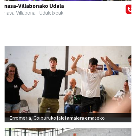
Urpa autobusak
Andoain
- Autobusak
Erromeria, Goiburuko jaiei amaiera emateko