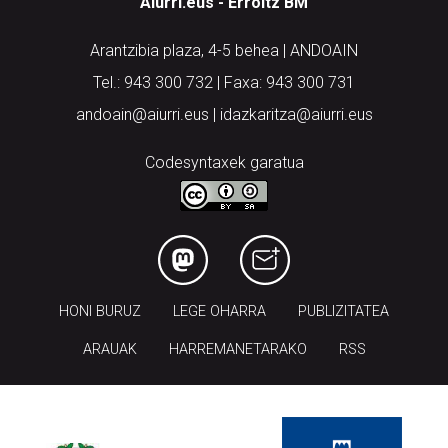
Arantzibia plaza, 4-5 behea | ANDOAIN
Tel.: 943 300 732 | Faxa: 943 300 731
andoain@aiurri.eus | idazkaritza@aiurri.eus
Codesyntaxek garatua
HONI BURUZ
LEGE OHARRA
PUBLIZITATEA
ARAUAK
HARREMANETARAKO
RSS