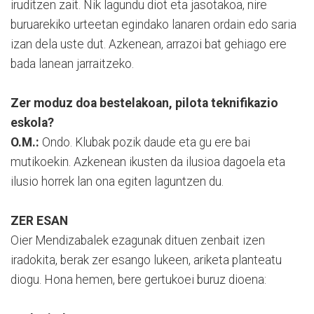
iruditzen zait. Nik lagundu diot eta jasotakoa, nire
buruarekiko urteetan egindako lanaren ordain edo saria
izan dela uste dut. Azkenean, arrazoi bat gehiago ere
bada lanean jarraitzeko.
Zer moduz doa bestelakoan, pilota teknifikazio
eskola?
O.M.:
Ondo. Klubak pozik daude eta gu ere bai
mutikoekin. Azkenean ikusten da ilusioa dagoela eta
ilusio horrek lan ona egiten laguntzen du.
ZER ESAN
Oier Mendizabalek ezagunak dituen zenbait izen
iradokita, berak zer esango lukeen, ariketa planteatu
diogu. Hona hemen, bere gertukoei buruz dioena: