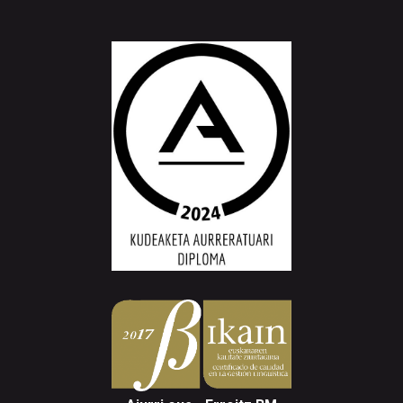
Aiurri.eus - Erroitz BM