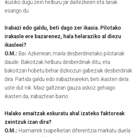
ikusiko dugu zein helburu jar daitezkeen eta lanak
esango du.
Irabazi edo galdu, beti dago zer ikasia. Pilotako
irakasle ere bazarenez, hala helaraziko al diezu
ikasleei?
O.M.:
Bai. Azkenean, maila desberdinetako pilotariak
daude. Bakoitzak helburu desberdinak ditu, eta
bakoitzari hobetu behar dizkiozun gabeziak desberdinak
dira. Partida galdu edo irabaztearekin, beti ikasten dela
uste dut nik. Maiz galtzean gauza askoz gehiago
ikasten da, irabaztean baino.
Halako emaitzak eskuratu ahal izateko faktoreak
zeintzuk izan dira?
O.M.:
Haimarrek txapelketan diferentzia markatu duela