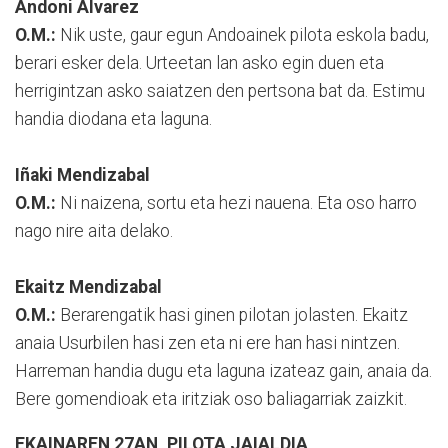
Andoni Alvarez
O.M.:
Nik uste, gaur egun Andoainek pilota eskola badu,
berari esker dela. Urteetan lan asko egin duen eta
herrigintzan asko saiatzen den pertsona bat da. Estimu
handia diodana eta laguna.
Iñaki Mendizabal
O.M.:
Ni naizena, sortu eta hezi nauena. Eta oso harro
nago nire aita delako.
Ekaitz Mendizabal
O.M.:
Berarengatik hasi ginen pilotan jolasten. Ekaitz
anaia Usurbilen hasi zen eta ni ere han hasi nintzen.
Harreman handia dugu eta laguna izateaz gain, anaia da.
Bere gomendioak eta iritziak oso baliagarriak zaizkit.
EKAINAREN 27AN, PILOTA JAIALDIA