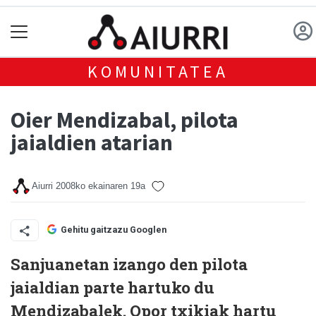
KOMUNITATEA
Oier Mendizabal, pilota
jaialdien atarian
Aiurri
2008ko ekainaren 19a
Gehitu gaitzazu Googlen
Sanjuanetan izango den pilota
jaialdian parte hartuko du
Mendizabalek. Opor txikiak hartu