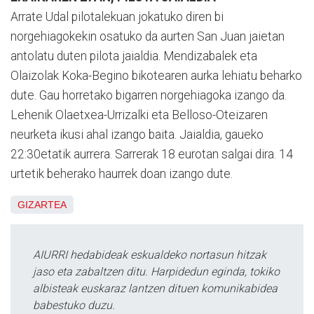
Arrate Udal pilotalekuan jokatuko diren bi
norgehiagokekin osatuko da aurten San Juan jaietan
antolatu duten pilota jaialdia. Mendizabalek eta
Olaizolak Koka-Begino bikotearen aurka lehiatu beharko
dute. Gau horretako bigarren norgehiagoka izango da.
Lehenik Olaetxea-Urrizalki eta Belloso-Oteizaren
neurketa ikusi ahal izango baita. Jaialdia, gaueko
22:30etatik aurrera. Sarrerak 18 eurotan salgai dira. 14
urtetik beherako haurrek doan izango dute.
GIZARTEA
AIURRI hedabideak eskualdeko nortasun hitzak
jaso eta zabaltzen ditu. Harpidedun eginda, tokiko
albisteak euskaraz lantzen dituen komunikabidea
babestuko duzu.