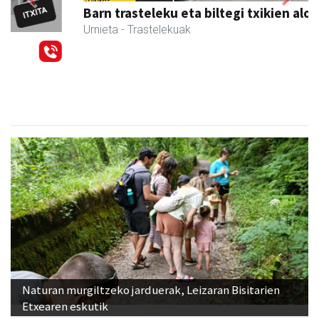
Barn trasteleku eta biltegi txikien alokairua
Urnieta
- Trastelekuak
Naturan murgiltzeko jarduerak, Leizaran Bisitarien
Etxearen eskutik