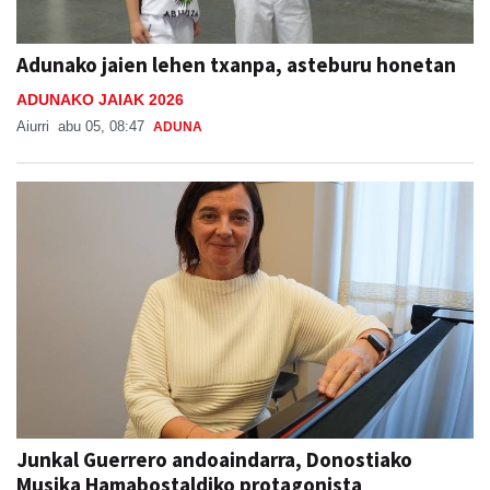
Adunako jaien lehen txanpa, asteburu honetan
ADUNAKO JAIAK 2026
Aiurri
abu 05, 08:47
ADUNA
Junkal Guerrero andoaindarra, Donostiako
Musika Hamabostaldiko protagonista
Aiurri
abu 05
ANDOAIN