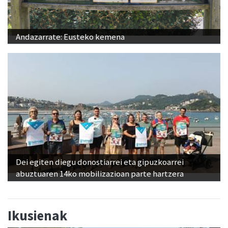
Andazarrate: Eusteko kemena
Dei egiten diegu donostiarrei eta gipuzkoarrei
abuztuaren 14ko mobilizazioan parte hartzera
Ikusienak