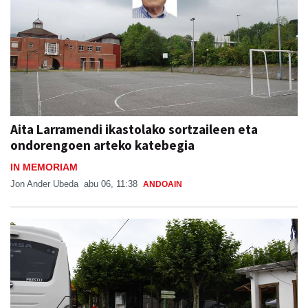
Aita Larramendi ikastolako sortzaileen eta
ondorengoen arteko katebegia
IN MEMORIAM
Jon Ander Ubeda
abu 06, 11:38
ANDOAIN