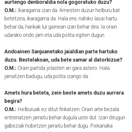
aurtengo denboraldia nola gogoratuko duzu?
O.M.:
Ikaragarria izan da. Amesten duzun helburu bat
betetzea, ikaragarria da. Hala ere, nahiko lasai hartu
behar da, hankak lur gainean izan behar dira. Ia orain
udarako ondo jarri eta uda polita egiten dugun.
Andoainen Sanjuanetako jaialdian parte hartuko
duzu. Bestelakoan, uda bete samar al datorkizue?
O.M.:
Orain partida jolasten ari gara astero. Hala
jarraitzen badugu, uda polita izango da.
Amets hura beteta, zein beste amets duzu aurrera
begira?
O.M.:
Helburuak ez ditut finkatzen. Orain arte bezala
entrenatzen jarraitu behar dugula uste dut. Izan ditugun
gabeziak hobetzen jarraitu behar dugu. Pixkanaka