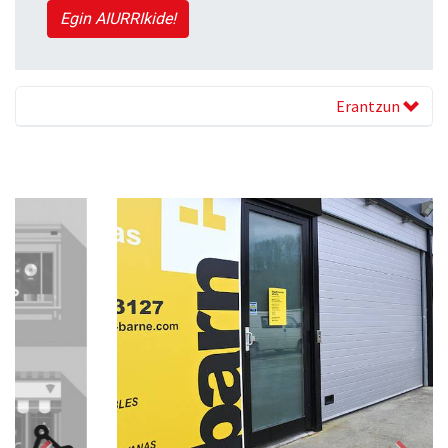
Egin AIURRIkide!
Erantzun
Previous
Next