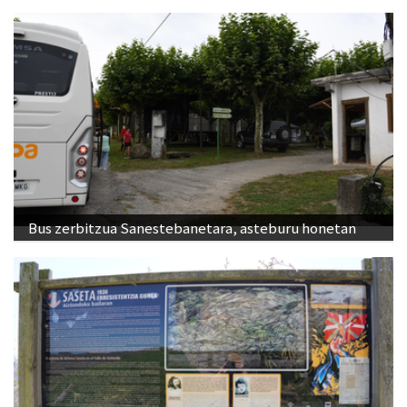
Bus zerbitzua Sanestebanetara, asteburu honetan