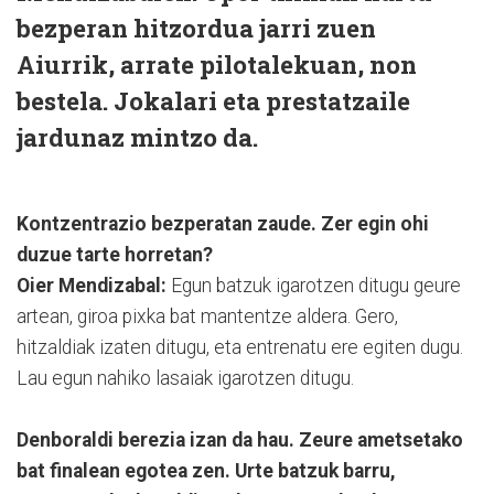
bezperan hitzordua jarri zuen
Aiurrik, arrate pilotalekuan, non
bestela. Jokalari eta prestatzaile
jardunaz mintzo da.
Kontzentrazio bezperatan zaude. Zer egin ohi
duzue tarte horretan?
Oier Mendizabal:
Egun batzuk igarotzen ditugu geure
artean, giroa pixka bat mantentze aldera. Gero,
hitzaldiak izaten ditugu, eta entrenatu ere egiten dugu.
Lau egun nahiko lasaiak igarotzen ditugu.
Denboraldi berezia izan da hau. Zeure ametsetako
bat finalean egotea zen. Urte batzuk barru,