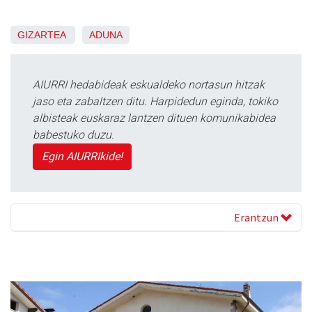
GIZARTEA
ADUNA
AIURRI hedabideak eskualdeko nortasun hitzak
jaso eta zabaltzen ditu. Harpidedun eginda, tokiko
albisteak euskaraz lantzen dituen komunikabidea
babestuko duzu.
Egin AIURRIkide!
Erantzun