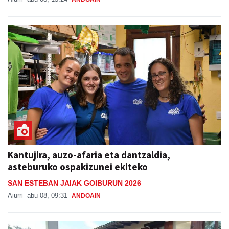
Kantujira, auzo-afaria eta dantzaldia,
asteburuko ospakizunei ekiteko
SAN ESTEBAN JAIAK GOIBURUN 2026
Aiurri
abu 08, 09:31
ANDOAIN