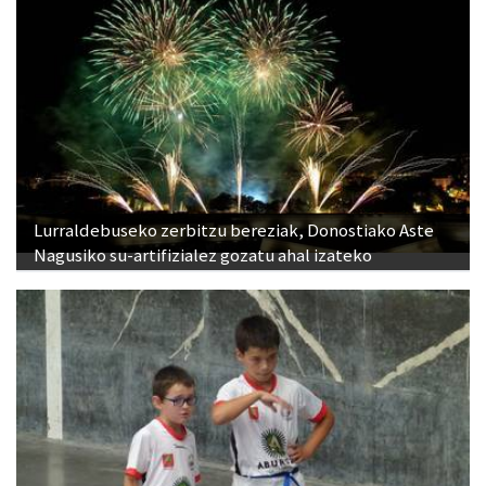
Lurraldebuseko zerbitzu bereziak, Donostiako Aste
Nagusiko su-artifizialez gozatu ahal izateko