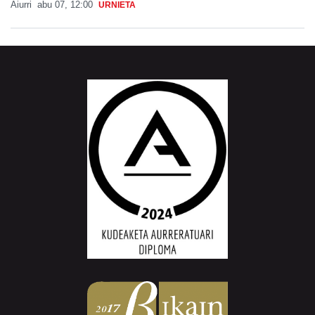
Aiurri
abu 07, 12:00
URNIETA