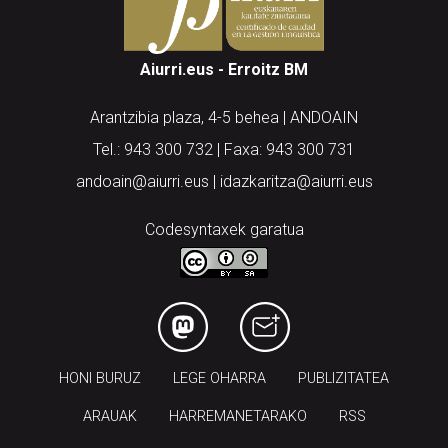
Aiurri.eus - Erroitz BM
Arantzibia plaza, 4-5 behea | ANDOAIN
Tel.: 943 300 732 | Faxa: 943 300 731
andoain@aiurri.eus | idazkaritza@aiurri.eus
Codesyntaxek garatua
HONI BURUZ
LEGE OHARRA
PUBLIZITATEA
ARAUAK
HARREMANETARAKO
RSS