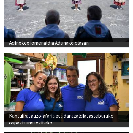
Adinekoei omenaldia Adunako plazan
Kantujira, auzo-afaria eta dantzaldia, asteburuko
ospakizunei ekiteko