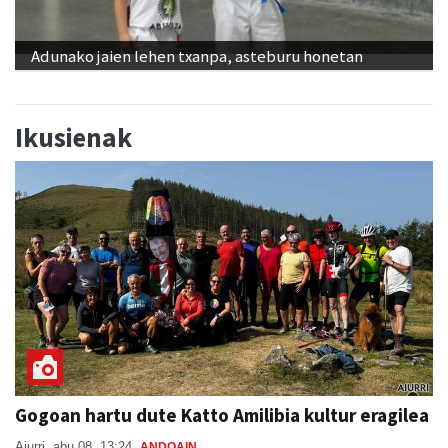
Adunako jaien lehen txanpa, asteburu honetan
Ikusienak
Gogoan hartu dute Katto Amilibia kultur eragilea
Aiurri
abu 08, 13:24
ANDOAIN