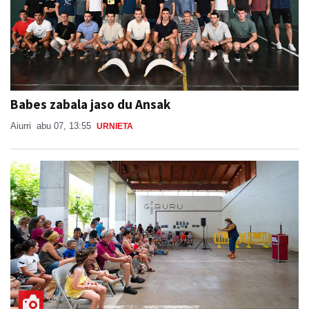
Babes zabala jaso du Ansak
Aiurri
abu 07, 13:55
URNIETA