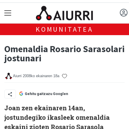
KOMUNITATEA
Omenaldia Rosario Sarasolari
jostunari
Aiurri
2008ko ekainaren 18a
Gehitu gaitzazu Googlen
Joan zen ekainaren 14an,
jostundegiko ikasleek omenaldia
eskaini zioten Rosario Sarasola