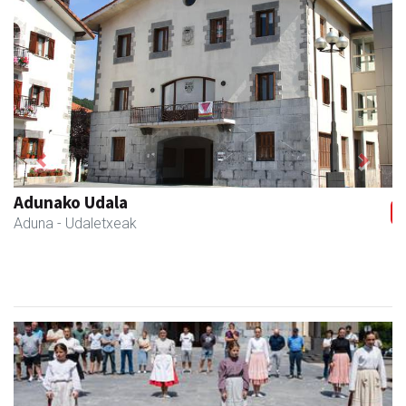
Previous
Next
Goine esnekiak
Asteasu
- Esnekiak