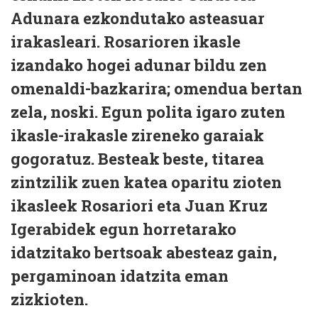
Adunara ezkondutako asteasuar
irakasleari. Rosarioren ikasle
izandako hogei adunar bildu zen
omenaldi-bazkarira; omendua bertan
zela, noski. Egun polita igaro zuten
ikasle-irakasle zireneko garaiak
gogoratuz. Besteak beste, titarea
zintzilik zuen katea oparitu zioten
ikasleek Rosariori eta Juan Kruz
Igerabidek egun horretarako
idatzitako bertsoak abesteaz gain,
pergaminoan idatzita eman
zizkioten.