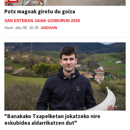
Potx magoak girotu du goiza
SAN ESTEBAN JAIAK GOIBURUN 2026
Aiurri
abu 08, 16:28
ANDOAIN
"Banakako Txapelketan jokatzeko nire
eskubidea aldarrikatzen dut"