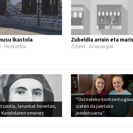
usu Ikastola
Zubeldia arrain eta mari
l
- Hezkuntza
Zizurkil
- Arrandegiak
"Ostiraleko kontzertu gau
tzaldia, larunbat honetan,
izaten da jaietako
 Kandidaren omenez
jendetsuena"