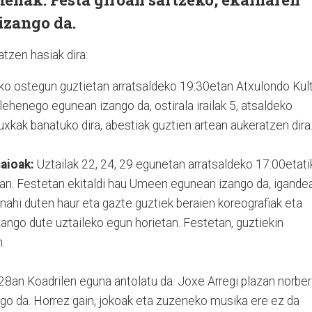
izango da.
tzen hasiak dira:
ko ostegun guztietan arratsaldeko 19:30etan Atxulondo Kul
lehenego egunean izango da, ostirala irailak 5, atsaldeko
uxkak banatuko dira, abestiak guztien artean aukeratzen dira
aioak:
Uztailak 22, 24, 29 egunetan arratsaldeko 17:00etati
an. Festetan ekitaldi hau Umeen egunean izango da, igande
tu nahi duten haur eta gazte guztiek beraien koreografiak eta
ango dute uztaileko egun horietan. Festetan, guztiekin
.
 28an Koadrilen eguna antolatu da. Joxe Arregi plazan norbe
go da. Horrez gain, jokoak eta zuzeneko musika ere ez da