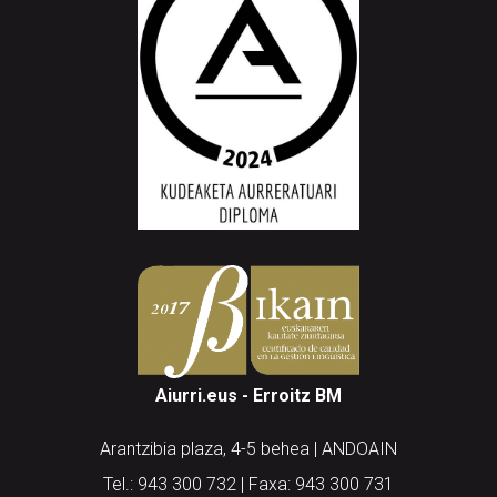
Aiurri.eus - Erroitz BM
Arantzibia plaza, 4-5 behea | ANDOAIN
Tel.: 943 300 732 | Faxa: 943 300 731