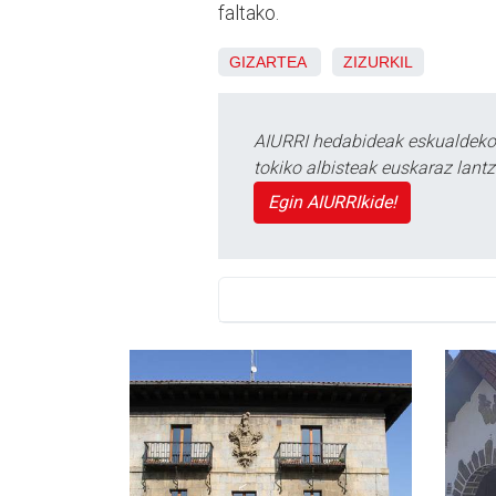
faltako.
GIZARTEA
ZIZURKIL
AIURRI hedabideak eskualdeko n
tokiko albisteak euskaraz lan
Egin AIURRIkide!