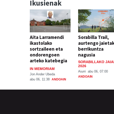
Ikusienak
Aita Larramendi
Sorabilla Trail,
ikastolako
aurtengo jaieta
sortzaileen eta
berrikuntza
ondorengoen
nagusia
arteko katebegia
SORABILLAKO JAIA
2026
IN MEMORIAM
Aiurri
abu 06, 07:00
Jon Ander Ubeda
ANDOAIN
abu 06, 11:38
ANDOAIN