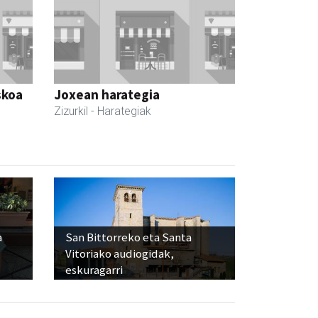
skoa
Joxean harategia
Zizurkil
- Harategiak
a
San Bittorreko eta Santa
Vitoriako audiogidak,
eskuragarri