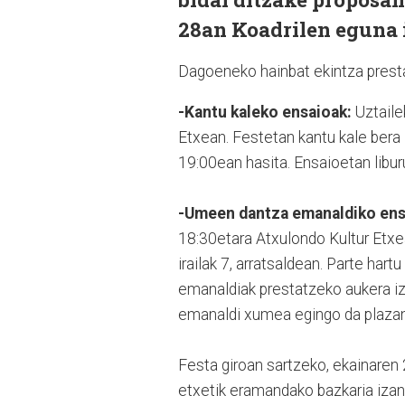
28an Koadrilen eguna 
Dagoeneko hainbat ekintza presta
-Kantu kaleko ensaioak:
Uztaile
Etxean. Festetan kantu kale bera 
19:00ean hasita. Ensaioetan libur
-Umeen dantza emanaldiko ens
18:30etara Atxulondo Kultur Etxe
irailak 7, arratsaldean. Parte har
emanaldiak prestatzeko aukera iz
emanaldi xumea egingo da plazan
Festa giroan sartzeko, ekainaren
etxetik eramandako bazkaria izan