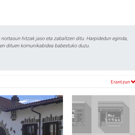
ortasun hitzak jaso eta zabaltzen ditu. Harpidedun eginda,
tzen dituen komunikabidea babestuko duzu.
Erantzun