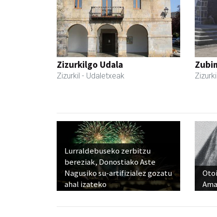
Zizurkilgo Udala
Zubim
Zizurkil
- Udaletxeak
Zizurki
Lurraldebuseko zerbitzu
bereziak, Donostiako Aste
Nagusiko su-artifizialez gozatu
Otoi
ahal izateko
Ama