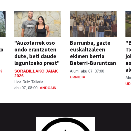
"Auzotarrek oso
Burrunba, gazte
"
ko
ondo erantzuten
euskaltzaleen
T
dute, beti daude
ekimen berria
jo
laguntzeko prest"
Beterri-Buruntzan
e
al
K
SORABILLAKO JAIAK
Aiurri
abu 07, 07:00
2026
URNIETA
Aiu
Lide Ruiz Telleria
UR
abu 07, 08:00
ANDOAIN