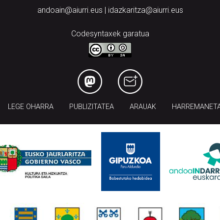
andoain@aiurri.eus | idazkaritza@aiurri.eus
Codesyntaxek garatua
LEGE OHARRA
PUBLIZITATEA
ARAUAK
HARREMANET