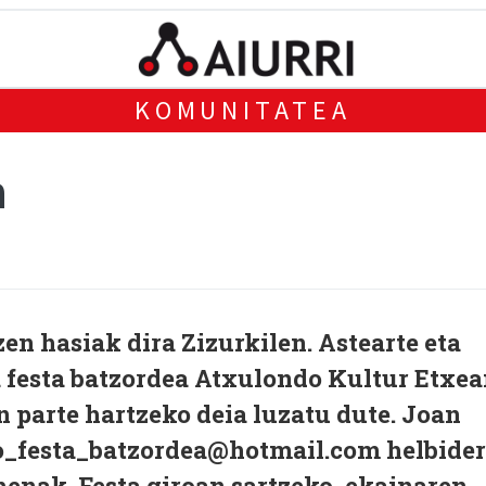
KOMUNITATEA
n
zen hasiak dira Zizurkilen. Astearte eta
a festa batzordea Atxulondo Kultur Etxe
an parte hartzeko deia luzatu dute. Joan
o_festa_batzordea@hotmail.com helbide
enak. Festa giroan sartzeko, ekainaren