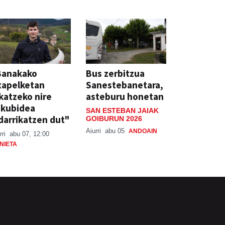
Banakako
Bus zerbitzua
xapelketan
Sanestebanetara,
katzeko nire
asteburu honetan
skubidea
SAN ESTEBAN JAIAK
darrikatzen dut"
GOIBURUN 2026
Aiurri
abu 05
ANDOAIN
rri
abu 07, 12:00
NIETA