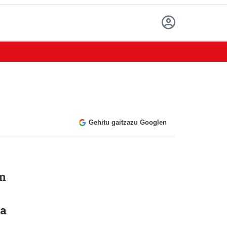
Gehitu gaitzazu Googlen
an
ra