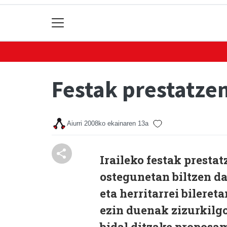
Festak prestatze
Aiurri
2008ko ekainaren 13a
Iraileko festak prestat
ostegunetan biltzen d
eta herritarrei bileret
ezin duenak zizurkilg
bidal ditzake proposam