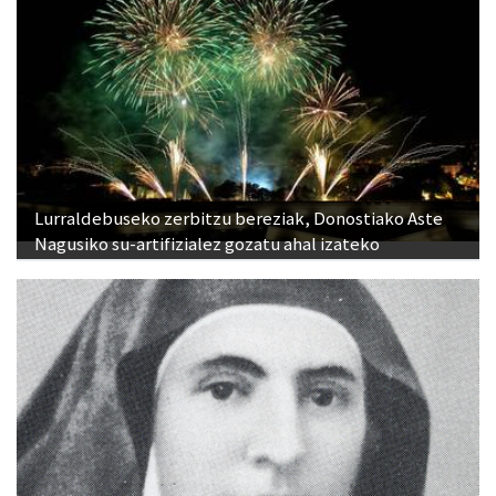
Lurraldebuseko zerbitzu bereziak, Donostiako Aste
Nagusiko su-artifizialez gozatu ahal izateko