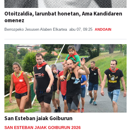
Otoitzaldia, larunbat honetan, Ama Kandidaren
omenez
Berrozpeko Jesusen Alaben Elkartea
abu 07, 09:25
ANDOAIN
San Esteban jaiak Goiburun
SAN ESTEBAN JAIAK GOIBURUN 2026