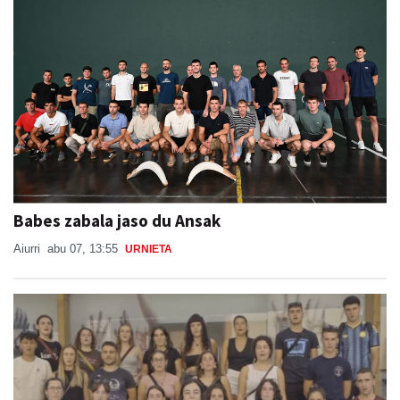
Babes zabala jaso du Ansak
Aiurri
abu 07, 13:55
URNIETA