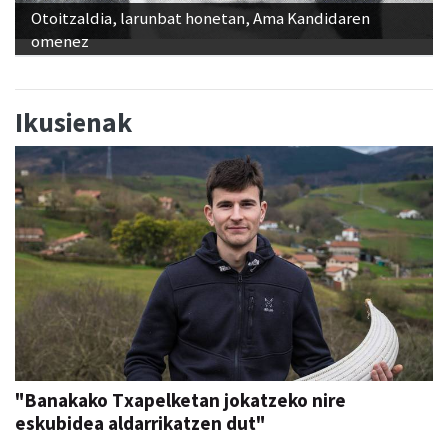
Otoitzaldia, larunbat honetan, Ama Kandidaren
omenez
Ikusienak
"Banakako Txapelketan jokatzeko nire
eskubidea aldarrikatzen dut"