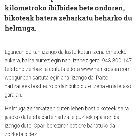
kilometroko ibilbidea bete ondoren,
bikoteak batera zeharkatu beharko du
helmuga.
Egunean bertan izango da lasterketan izena emateko
aukera, baina aurrez egin nahi izanez gero, 943 300 147
telefono zenbakira deituta edota www.herrikrossa.com
webgunean sartuta egin ahal izango da. Parte
hartzaileek bost euro ordainduko dute izena ematerako
garaian.
Helmuga zeharkatzen duten lehen bost bikoteek saira
jasoko dute eta parte hartzaile guztiek opariren bat
izango dute. Opari bereziren bat ere banatuko da
zozketa bidez.