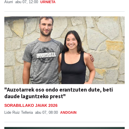
Aiurri
abu 07, 12:00
URNIETA
"Auzotarrek oso ondo erantzuten dute, beti
daude laguntzeko prest"
SORABILLAKO JAIAK 2026
Lide Ruiz Telleria
abu 07, 08:00
ANDOAIN