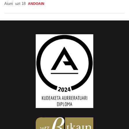
Aiurri
uzt 18
ANDOAIN