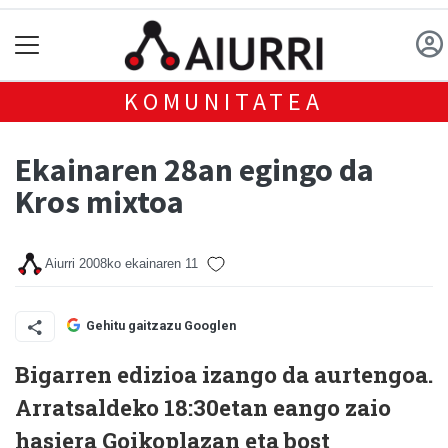
KOMUNITATEA
Ekainaren 28an egingo da
Kros mixtoa
Aiurri
2008ko ekainaren 11
Gehitu gaitzazu Googlen
Bigarren edizioa izango da aurtengoa.
Arratsaldeko 18:30etan eango zaio
hasiera Goikoplazan eta bost