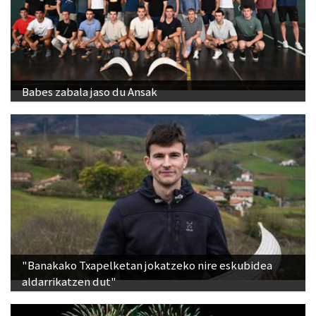
Babes zabala jaso du Ansak
"Banakako Txapelketan jokatzeko nire eskubidea
aldarrikatzen dut"