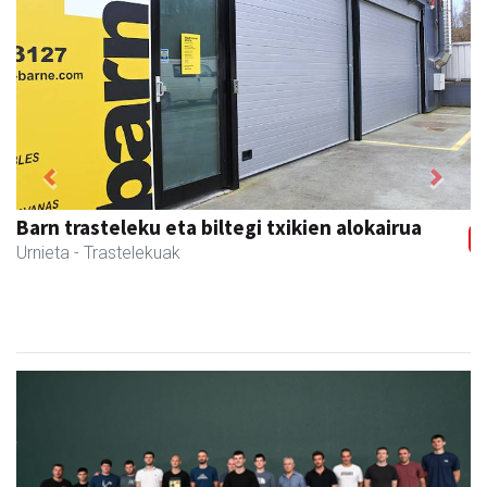
Previous
Next
RN mekanizatuak
Asteasu
- Mekanizatuak