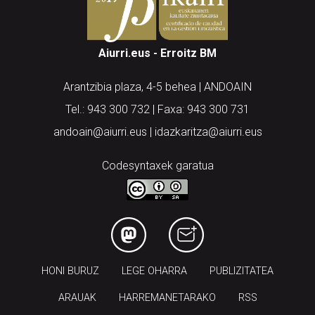
Aiurri.eus - Erroitz BM
Arantzibia plaza, 4-5 behea | ANDOAIN
Tel.: 943 300 732 | Faxa: 943 300 731
andoain@aiurri.eus | idazkaritza@aiurri.eus
Codesyntaxek garatua
HONI BURUZ
LEGE OHARRA
PUBLIZITATEA
ARAUAK
HARREMANETARAKO
RSS