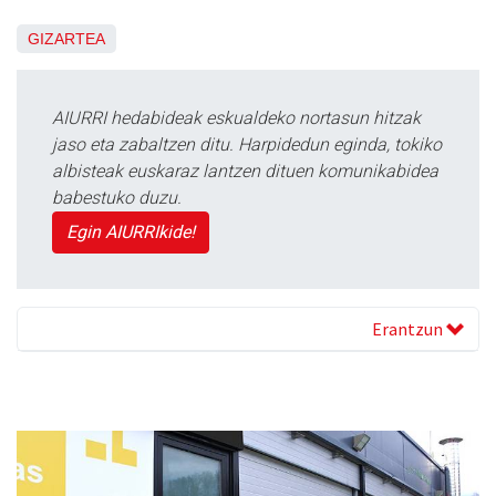
GIZARTEA
AIURRI hedabideak eskualdeko nortasun hitzak
jaso eta zabaltzen ditu. Harpidedun eginda, tokiko
albisteak euskaraz lantzen dituen komunikabidea
babestuko duzu.
Egin AIURRIkide!
Erantzun