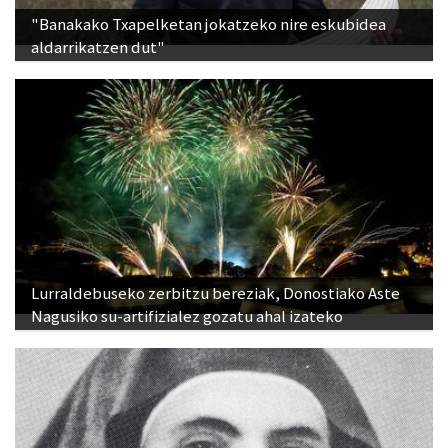
aldarrikatzen dut"
Lurraldebuseko zerbitzu bereziak, Donostiako Aste
Nagusiko su-artifizialez gozatu ahal izateko