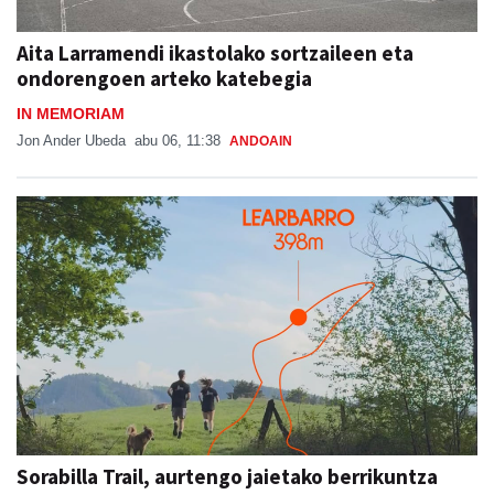
Aita Larramendi ikastolako sortzaileen eta
ondorengoen arteko katebegia
IN MEMORIAM
Jon Ander Ubeda
abu 06, 11:38
ANDOAIN
Sorabilla Trail, aurtengo jaietako berrikuntza
nagusia
SORABILLAKO JAIAK 2026