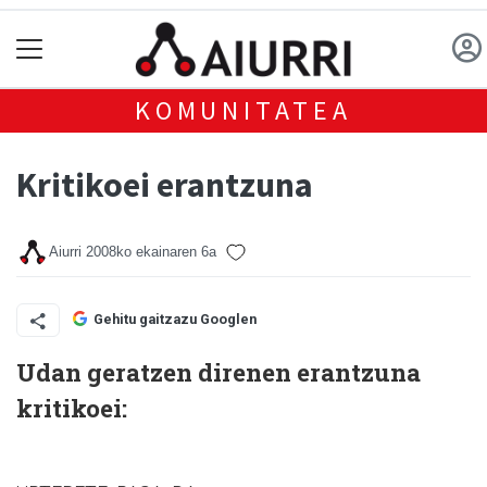
KOMUNITATEA
Kritikoei erantzuna
Aiurri
2008ko ekainaren 6a
Gehitu gaitzazu Googlen
Udan geratzen direnen erantzuna
kritikoei: