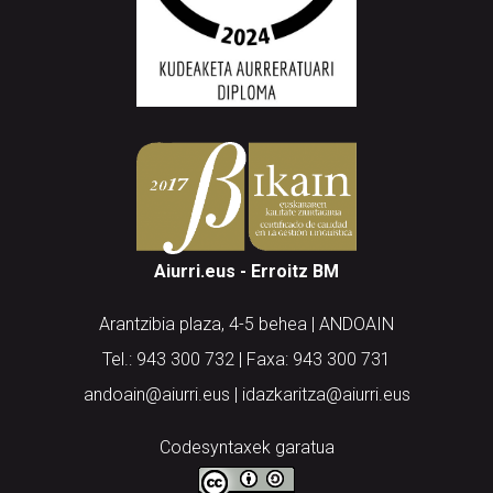
Aiurri.eus - Erroitz BM
Arantzibia plaza, 4-5 behea | ANDOAIN
Tel.: 943 300 732 | Faxa: 943 300 731
andoain@aiurri.eus | idazkaritza@aiurri.eus
Codesyntaxek garatua