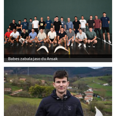
Babes zabala jaso du Ansak
"Banakako Txapelketan jokatzeko nire eskubidea