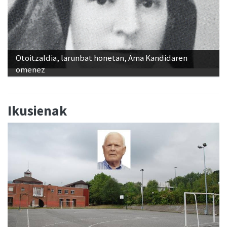
Otoitzaldia, larunbat honetan, Ama Kandidaren
omenez
Ikusienak