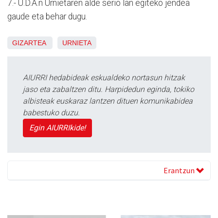
7.- U.D.A.n Urnietaren alde serio lan egiteko jendea
gaude eta behar dugu.
GIZARTEA
URNIETA
AIURRI hedabideak eskualdeko nortasun hitzak
jaso eta zabaltzen ditu. Harpidedun eginda, tokiko
albisteak euskaraz lantzen dituen komunikabidea
babestuko duzu.
Egin AIURRIkide!
Erantzun