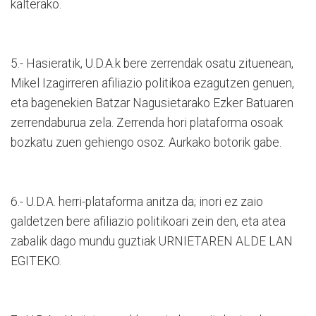
kalterako.
5.- Hasieratik, U.D.A.k bere zerrendak osatu zituenean,
Mikel Izagirreren afiliazio politikoa ezagutzen genuen,
eta bagenekien Batzar Nagusietarako Ezker Batuaren
zerrendaburua zela. Zerrenda hori plataforma osoak
bozkatu zuen gehiengo osoz. Aurkako botorik gabe.
6.- U.D.A. herri-plataforma anitza da; inori ez zaio
galdetzen bere afiliazio politikoari zein den, eta atea
zabalik dago mundu guztiak URNIETAREN ALDE LAN
EGITEKO.