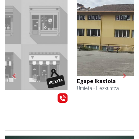
Previous
Next
Egape Ikastola
Urnieta
- Hezkuntza