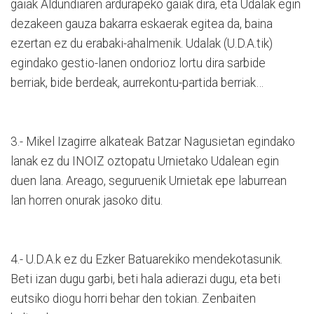
gaiak Aldundiaren ardurapeko gaiak dira, eta Udalak egin
dezakeen gauza bakarra eskaerak egitea da, baina
ezertan ez du erabaki-ahalmenik. Udalak (U.D.A.tik)
egindako gestio-lanen ondorioz lortu dira sarbide
berriak, bide berdeak, aurrekontu-partida berriak…
3.- Mikel Izagirre alkateak Batzar Nagusietan egindako
lanak ez du INOIZ oztopatu Urnietako Udalean egin
duen lana. Areago, seguruenik Urnietak epe laburrean
lan horren onurak jasoko ditu.
4.- U.D.A.k ez du Ezker Batuarekiko mendekotasunik.
Beti izan dugu garbi, beti hala adierazi dugu, eta beti
eutsiko diogu horri behar den tokian. Zenbaiten