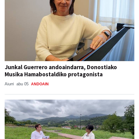
Junkal Guerrero andoaindarra, Donostiako
Musika Hamabostaldiko protagonista
Aiurri
abu 05
ANDOAIN