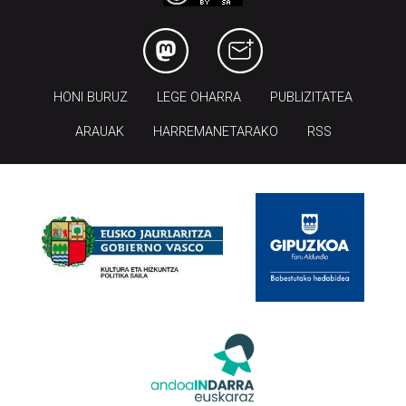
HONI BURUZ
LEGE OHARRA
PUBLIZITATEA
ARAUAK
HARREMANETARAKO
RSS