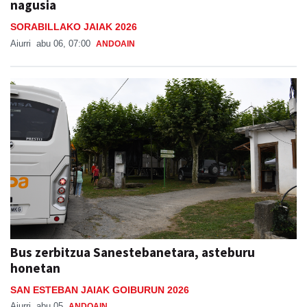
Aiurri
abu 06, 07:00
ANDOAIN
Bus zerbitzua Sanestebanetara, asteburu
honetan
SAN ESTEBAN JAIAK GOIBURUN 2026
Aiurri
abu 05
ANDOAIN