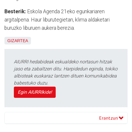
Besterik:
Eskola Agenda 21eko egunkariaren
argitalpena. Haur liburutegietan, klima aldaketari
buruzko liburuen aukera berezia.
GIZARTEA
AIURRI hedabideak eskualdeko nortasun hitzak
jaso eta zabaltzen ditu. Harpidedun eginda, tokiko
albisteak euskaraz lantzen dituen komunikabidea
babestuko duzu.
Egin AIURRIkide!
Erantzun