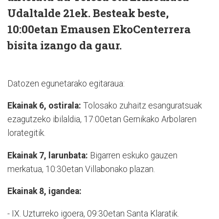
Udaltalde 21ek. Besteak beste,
10:00etan Emausen EkoCenterrera
bisita izango da gaur.
Datozen egunetarako egitaraua:
Ekainak 6, ostirala:
Tolosako zuhaitz esanguratsuak
ezagutzeko ibilaldia, 17:00etan Gernikako Arbolaren
lorategitik.
Ekainak 7, larunbata:
Bigarren eskuko gauzen
merkatua, 10:30etan Villabonako plazan.
Ekainak 8, igandea:
- IX. Uzturreko igoera, 09:30etan Santa Klaratik.