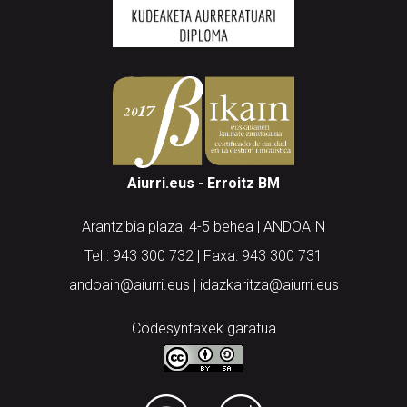
Aiurri.eus - Erroitz BM
Arantzibia plaza, 4-5 behea | ANDOAIN
Tel.: 943 300 732 | Faxa: 943 300 731
andoain@aiurri.eus | idazkaritza@aiurri.eus
Codesyntaxek garatua