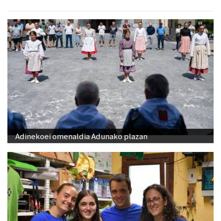
Adinekoei omenaldia Adunako plazan