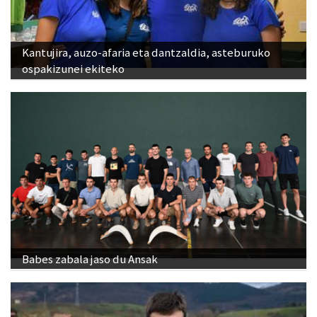
Kantujira, auzo-afaria eta dantzaldia, asteburuko
ospakizunei ekiteko
Babes zabala jaso du Ansak