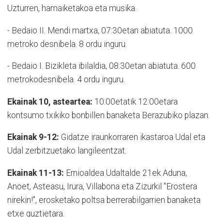
Uzturren, hamaiketakoa eta musika.
- Bedaio II. Mendi martxa, 07:30etan abiatuta. 1000
metroko desnibela. 8 ordu inguru.
- Bedaio I. Bizikleta ibilaldia, 08:30etan abiatuta. 600
metrokodesnibela. 4 ordu inguru.
Ekainak 10, asteartea:
10:00etatik 12:00etara
kontsumo txikiko bonbillen banaketa Berazubiko plazan.
Ekainak 9-12:
Gidatze iraunkorraren ikastaroa Udal eta
Udal zerbitzuetako langileentzat.
Ekainak 11-13:
Ernioaldea Udaltalde 21ek Aduna,
Anoet, Asteasu, Irura, Villabona eta Zizurkil "Erostera
nirekin!", erosketako poltsa berrerabilgarrien banaketa
etxe guztietara.