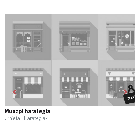
Previous
Next
Muazpi harategia
Urnieta
- Harategiak