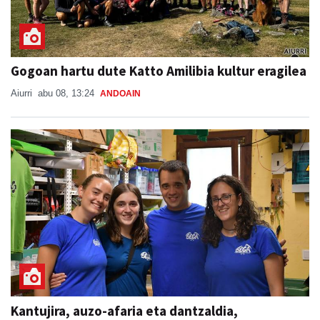
Gogoan hartu dute Katto Amilibia kultur eragilea
Aiurri
abu 08, 13:24
ANDOAIN
Kantujira, auzo-afaria eta dantzaldia,