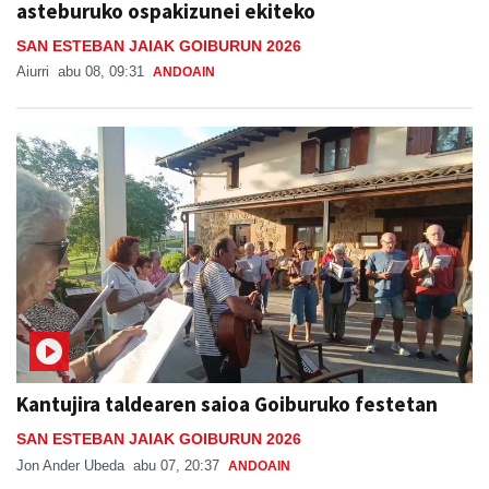
asteburuko ospakizunei ekiteko
SAN ESTEBAN JAIAK GOIBURUN 2026
Aiurri
abu 08, 09:31
ANDOAIN
Kantujira taldearen saioa Goiburuko festetan
SAN ESTEBAN JAIAK GOIBURUN 2026
Jon Ander Ubeda
abu 07, 20:37
ANDOAIN