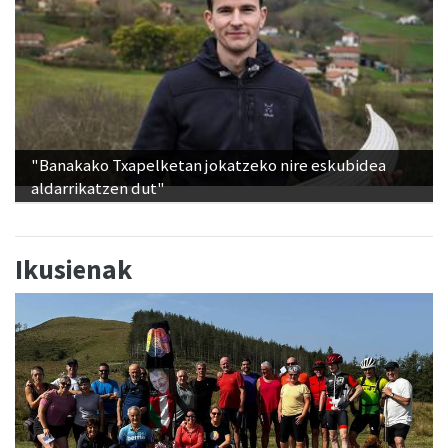
"Banakako Txapelketan jokatzeko nire eskubidea
aldarrikatzen dut"
Ikusienak