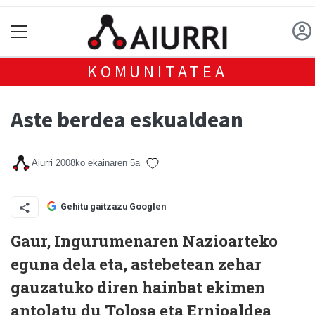
KOMUNITATEA
Aste berdea eskualdean
Aiurri
2008ko ekainaren 5a
Gehitu gaitzazu Googlen
Gaur, Ingurumenaren Nazioarteko
eguna dela eta, astebetean zehar
gauzatuko diren hainbat ekimen
antolatu du Tolosa eta Ernioaldea