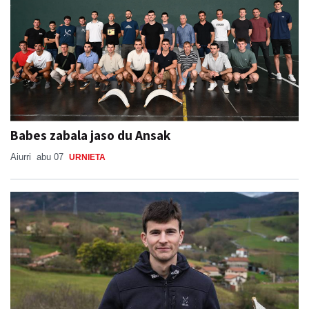
Babes zabala jaso du Ansak
Aiurri
abu 07
URNIETA