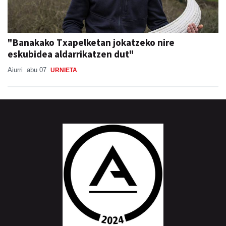
"Banakako Txapelketan jokatzeko nire
eskubidea aldarrikatzen dut"
Aiurri
abu 07
URNIETA