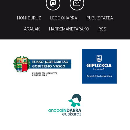
HONI BURUZ
LEGE OHARRA
PUBLIZITATEA
ARAUAK
HARREMANETARAKO
RSS