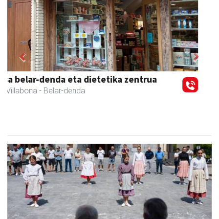
Previous
Next
Zubimusu Ikastola
Amasa-Villabona
- Hezkuntza