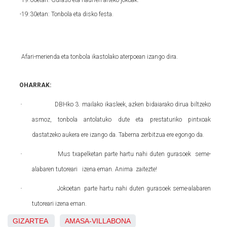
-19:00etan: Guraso eta haurren arteko jokoak.
-19:30etan: Tonbola eta disko festa.
Afari-merienda eta tonbola ikastolako aterpoean izango dira.
OHARRAK:
·
DBHko 3. mailako ikasleek, azken bidaiarako dirua biltzeko
asmoz, tonbola antolatuko dute eta prestaturiko pintxoak
dastatzeko aukera
ere izango da. Taberna zerbitzua ere egongo da.
·
Mus txapelketan parte hartu nahi duten gurasoek seme-
alabaren tutoreari
izena eman. Anima
zaitezte!
·
Jokoetan
parte hartu nahi duten gurasoek seme-alabaren
tutoreari izena eman.
GIZARTEA
AMASA-VILLABONA