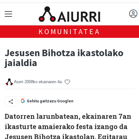
KOMUNITATEA
Jesusen Bihotza ikastolako
jaialdia
Aiurri
2008ko ekainaren 4a
Gehitu gaitzazu Googlen
Datorren larunbatean, ekainaren 7an
ikasturte amaierako festa izango da
Jesusen Bihotza ikastolan. Egitarau