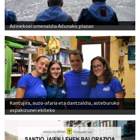
Adinekoei omenaldia Adunako plazan
Kantujira, auzo-afaria eta dantzaldia, asteburuko
ospakizunei ekiteko