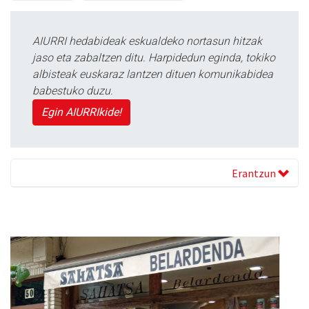
AIURRI hedabideak eskualdeko nortasun hitzak
jaso eta zabaltzen ditu. Harpidedun eginda, tokiko
albisteak euskaraz lantzen dituen komunikabidea
babestuko duzu.
Egin AIURRIkide!
Erantzun