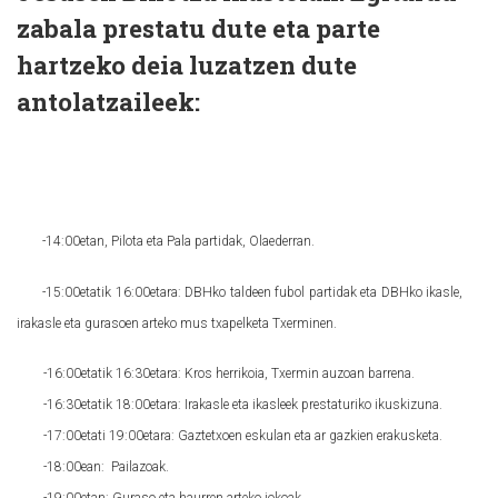
zabala prestatu dute eta parte
hartzeko deia luzatzen dute
antolatzaileek:
-14:00etan, Pilota eta Pala partidak, Olaederran.
-15:00etatik 16:00etara: DBHko taldeen fubol partidak eta DBHko ikasle,
irakasle eta gurasoen arteko mus txapelketa Txerminen.
-1
6:00etatik 16:30etara:
Kros herrikoia,
Txermin auzoan barrena.
-16:30etatik 18:00etara:
Irakasle eta ikasleek prestaturiko ikuskizuna.
-17:00etati 19:00etara:
Gaztetxoen eskulan eta ar gazkien erakusketa.
-18:00ean: Pailazoak.