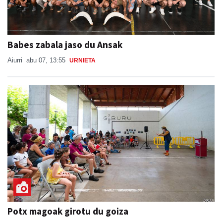
Babes zabala jaso du Ansak
Aiurri
abu 07, 13:55
URNIETA
Potx magoak girotu du goiza