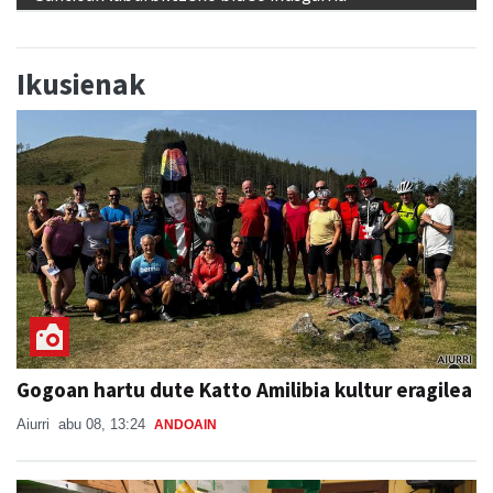
Ikusienak
Gogoan hartu dute Katto Amilibia kultur eragilea
Aiurri
abu 08, 13:24
ANDOAIN