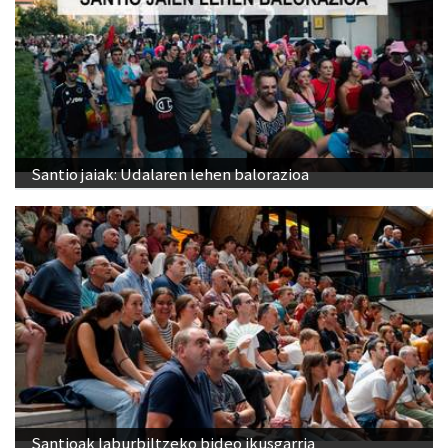
Santio jaiak: Udalaren lehen balorazioa
Santioak laburbiltzeko bideo ikusgarria