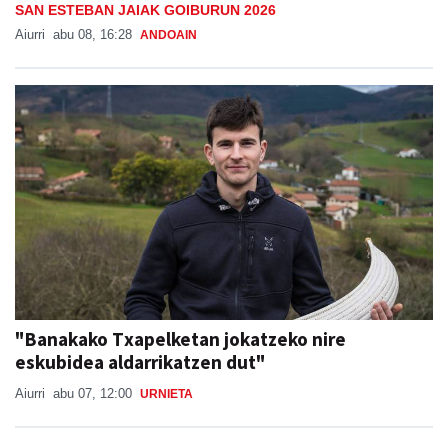
SAN ESTEBAN JAIAK GOIBURUN 2026
Aiurri
abu 08, 16:28
ANDOAIN
"Banakako Txapelketan jokatzeko nire
eskubidea aldarrikatzen dut"
Aiurri
abu 07, 12:00
URNIETA