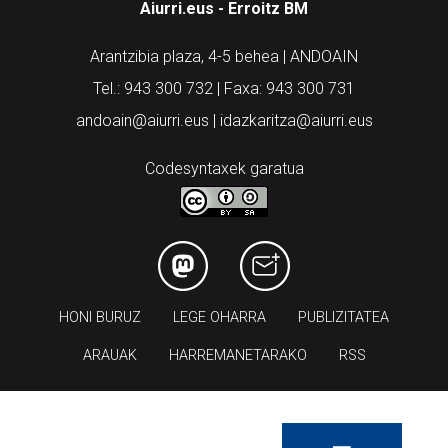
Aiurri.eus - Erroitz BM
Arantzibia plaza, 4-5 behea | ANDOAIN
Tel.: 943 300 732 | Faxa: 943 300 731
andoain@aiurri.eus | idazkaritza@aiurri.eus
Codesyntaxek garatua
HONI BURUZ
LEGE OHARRA
PUBLIZITATEA
ARAUAK
HARREMANETARAKO
RSS