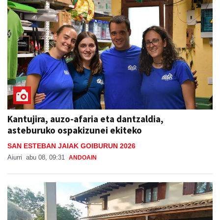
Kantujira, auzo-afaria eta dantzaldia,
asteburuko ospakizunei ekiteko
SAN ESTEBAN JAIAK GOIBURUN 2026
Aiurri
abu 08, 09:31
ANDOAIN