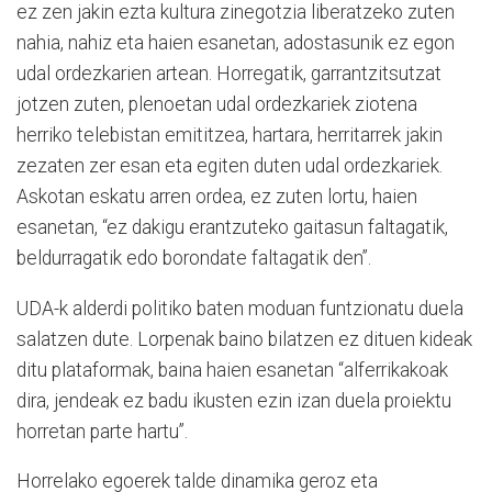
ez zen jakin ezta kultura zinegotzia liberatzeko zuten
nahia, nahiz eta haien esanetan, adostasunik ez egon
udal ordezkarien artean. Horregatik, garrantzitsutzat
jotzen zuten, plenoetan udal ordezkariek ziotena
herriko telebistan emititzea, hartara, herritarrek jakin
zezaten zer esan eta egiten duten udal ordezkariek.
Askotan eskatu arren ordea, ez zuten lortu, haien
esanetan, “ez dakigu erantzuteko gaitasun faltagatik,
beldurragatik edo borondate faltagatik den”.
UDA-k alderdi politiko baten moduan funtzionatu duela
salatzen dute. Lorpenak baino bilatzen ez dituen kideak
ditu plataformak, baina haien esanetan “alferrikakoak
dira, jendeak ez badu ikusten ezin izan duela proiektu
horretan parte hartu”.
Horrelako egoerek talde dinamika geroz eta