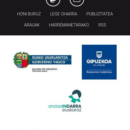
HONI BURUZ
LEGE OHARRA
PUBLIZITATEA
ARAUAK
HARREMANETARAKO
RSS