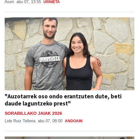
Aiurri
abu 07, 13:55
URNIETA
"Auzotarrek oso ondo erantzuten dute, beti
daude laguntzeko prest"
SORABILLAKO JAIAK 2026
Lide Ruiz Telleria
abu 07, 08:00
ANDOAIN