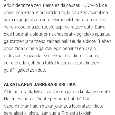
edo bideratzea zen. Baina ez da gauzatu, UDA-ko kide
ohien esanetan. Alor horri lotuta, burutu zen asanblada
bakarra gogoratzen dute. Ekimenak herritarren aldetik
harrera oso ona izan zuela azpimarratzen dute. Baina
bide horretatik plataformak hasieratik egindako apustua
gauzatzen jarraitzeko zailtasunak zeudela diote. “Lehen
oposizioan ginela gauzak egin behar ziren. Orain,
ordezkaritza izanda ezinezkoa dela diote. Orduan,
aurreko udal gobernu taldetik zertan ezberdintzen
gara?”, galdetzen dute.
ALKATEAREN JARRERARI KRITIKA
Alde horretatik, Mikel Izagirreren jarrera kritikatzen dute.
Haien esanetan, “beste pertsona bat da”. Gai
ezberdinetan haien bizkar jokatzea leporatzen diote,
bere aldetik jokatu izan duela. Proiektu txikiak