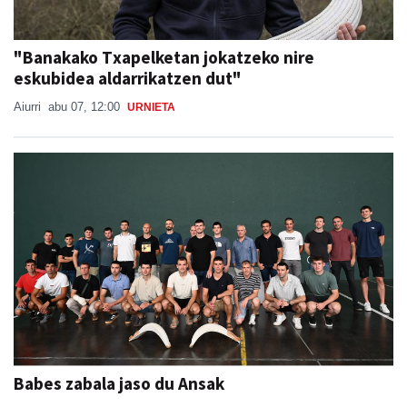
"Banakako Txapelketan jokatzeko nire
eskubidea aldarrikatzen dut"
Aiurri
abu 07, 12:00
URNIETA
Babes zabala jaso du Ansak