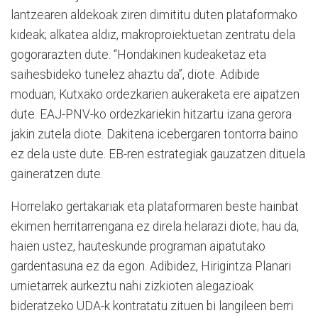
lantzearen aldekoak ziren dimititu duten plataformako
kideak; alkatea aldiz, makroproiektuetan zentratu dela
gogorarazten dute. “Hondakinen kudeaketaz eta
saihesbideko tunelez ahaztu da”, diote. Adibide
moduan, Kutxako ordezkarien aukeraketa ere aipatzen
dute. EAJ-PNV-ko ordezkariekin hitzartu izana gerora
jakin zutela diote. Dakitena icebergaren tontorra baino
ez dela uste dute. EB-ren estrategiak gauzatzen dituela
gaineratzen dute.
Horrelako gertakariak eta plataformaren beste hainbat
ekimen herritarrengana ez direla helarazi diote; hau da,
haien ustez, hauteskunde programan aipatutako
gardentasuna ez da egon. Adibidez, Hirigintza Planari
urnietarrek aurkeztu nahi zizkioten alegazioak
bideratzeko UDA-k kontratatu zituen bi langileen berri