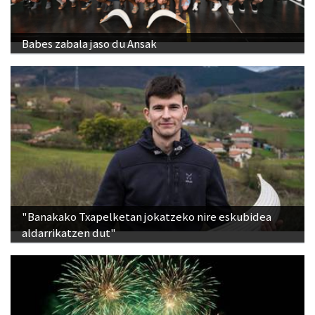
Babes zabala jaso du Ansak
"Banakako Txapelketan jokatzeko nire eskubidea
aldarrikatzen dut"