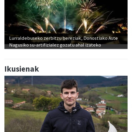
Lurraldebuseko zerbitzu bereziak, Donostiako Aste
Nagusiko su-artifizialez gozatu ahal izateko
Ikusienak