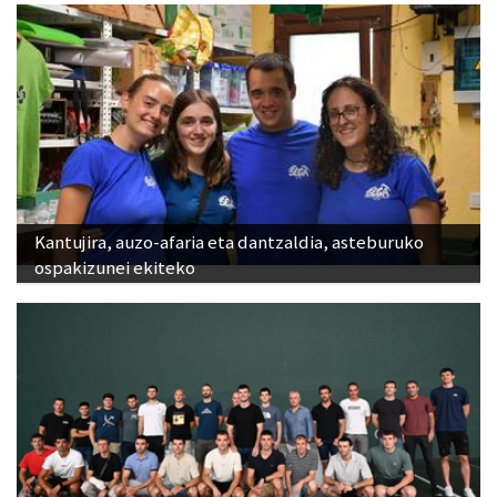
Kantujira, auzo-afaria eta dantzaldia, asteburuko
ospakizunei ekiteko