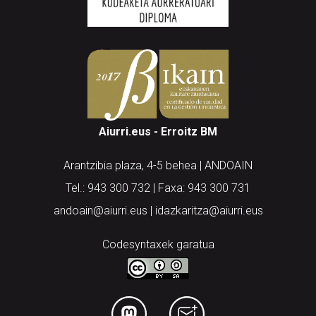
Aiurri.eus - Erroitz BM
Arantzibia plaza, 4-5 behea | ANDOAIN
Tel.: 943 300 732 | Faxa: 943 300 731
andoain@aiurri.eus | idazkaritza@aiurri.eus
Codesyntaxek garatua