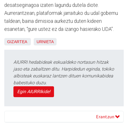
desatseginagoa izaten lagundu dutela diote.
Aurrerantzean, plataformak jarraituko du udal gobernu
taldean, baina dimisioa aurkeztu duten kideen
esanetan, “gure ustez ez da izango hasierako UDA”.
GIZARTEA
URNIETA
AIURRI hedabideak eskualdeko nortasun hitzak
jaso eta zabaltzen ditu. Harpidedun eginda, tokiko
albisteak euskaraz lantzen dituen komunikabidea
babestuko duzu.
Egin AIURRIkide!
Erantzun