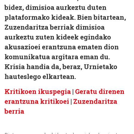
bidez, dimisioa aurkeztu duten
plataformako kideak. Bien bitartean,
Zuzendaritza berriak dimisioa
aurkeztu zuten kideek egindako
akusazioei erantzuna ematen dion
komunikatua argitara eman du.
Krisia handia da, beraz, Urnietako
hauteslego elkartean.
Kritikoen ikuspegia
|
Geratu direnen
erantzuna kritikoei
|
Zuzendaritza
berria