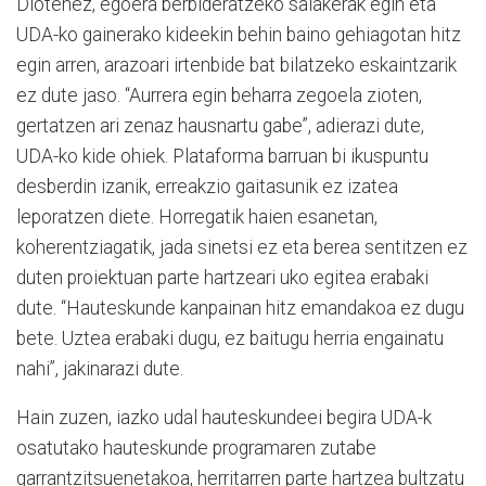
Diotenez, egoera berbideratzeko saiakerak egin eta
UDA-ko gainerako kideekin behin baino gehiagotan hitz
egin arren, arazoari irtenbide bat bilatzeko eskaintzarik
ez dute jaso. “Aurrera egin beharra zegoela zioten,
gertatzen ari zenaz hausnartu gabe”, adierazi dute,
UDA-ko kide ohiek. Plataforma barruan bi ikuspuntu
desberdin izanik, erreakzio gaitasunik ez izatea
leporatzen diete. Horregatik haien esanetan,
koherentziagatik, jada sinetsi ez eta berea sentitzen ez
duten proiektuan parte hartzeari uko egitea erabaki
dute. “Hauteskunde kanpainan hitz emandakoa ez dugu
bete. Uztea erabaki dugu, ez baitugu herria engainatu
nahi”, jakinarazi dute.
Hain zuzen, iazko udal hauteskundeei begira UDA-k
osatutako hauteskunde programaren zutabe
garrantzitsuenetakoa, herritarren parte hartzea bultzatu