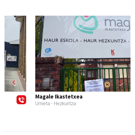
Previous
Next
Magale Ikastetxea
Urnieta
- Hezkuntza