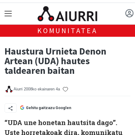
KOMUNITATEA
Haustura Urnieta Denon
Artean (UDA) hautes
taldearen baitan
Aiurri
2008ko ekainaren 4a
Gehitu gaitzazu Googlen
“UDA une honetan hautsita dago”.
Uste horretakoak dira, komunikatu