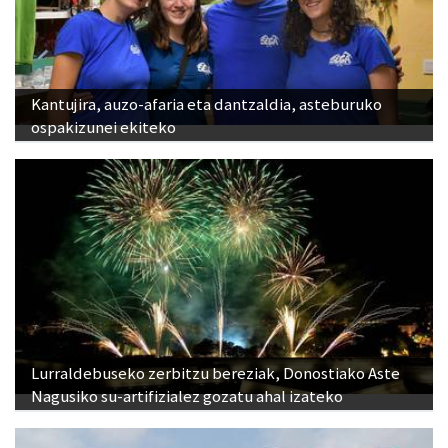
Kantujira, auzo-afaria eta dantzaldia, asteburuko
ospakizunei ekiteko
Lurraldebuseko zerbitzu bereziak, Donostiako Aste
Nagusiko su-artifizialez gozatu ahal izateko