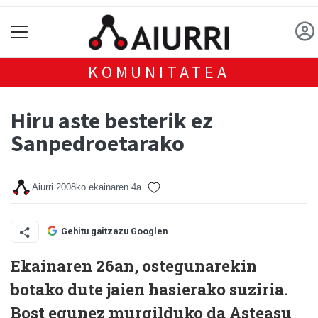
KOMUNITATEA
Hiru aste besterik ez
Sanpedroetarako
Aiurri
2008ko ekainaren 4a
Gehitu gaitzazu Googlen
Ekainaren 26an, ostegunarekin
botako dute jaien hasierako suziria.
Bost egunez murgilduko da Asteasu