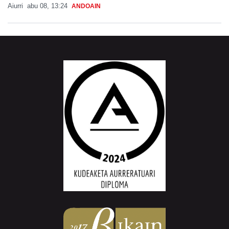
Aiurri
abu 08, 13:24
ANDOAIN