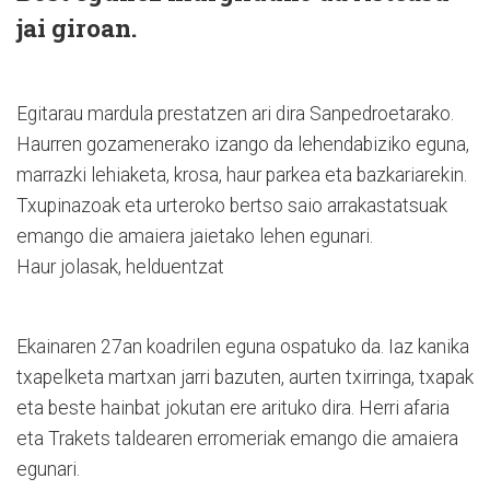
jai giroan.
Egitarau mardula prestatzen ari dira Sanpedroetarako.
Haurren gozamenerako izango da lehendabiziko eguna,
marrazki lehiaketa, krosa, haur parkea eta bazkariarekin.
Txupinazoak eta urteroko bertso saio arrakastatsuak
emango die amaiera jaietako lehen egunari.
Haur jolasak, helduentzat
Ekainaren 27an koadrilen eguna ospatuko da. Iaz kanika
txapelketa martxan jarri bazuten, aurten txirringa, txapak
eta beste hainbat jokutan ere arituko dira. Herri afaria
eta Trakets taldearen erromeriak emango die amaiera
egunari.