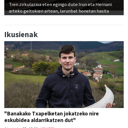
Tren zirkulazioa eten egingo dute Irun eta Hernani
arteko geltokien artean, larunbat honetan hasita
Ikusienak
"Banakako Txapelketan jokatzeko nire
eskubidea aldarrikatzen dut"