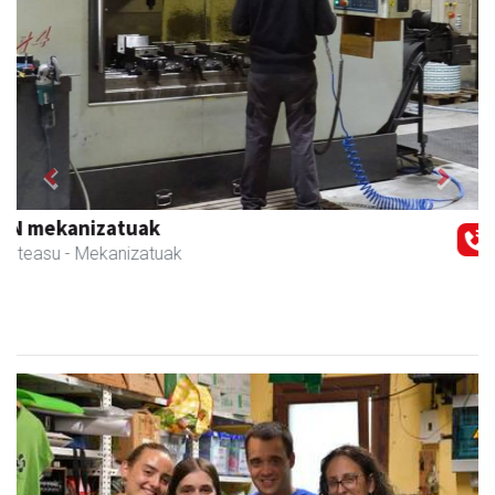
Previous
Next
Skinter ontziratzeak
Asteasu
- Ontziratzeak