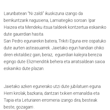
Larunbatean “Ni zaldi” ikuskizuna izango da
berrikuntzarik nagusiena, Lamiategiko soroan. Ipar
Haizea eta Mendeku itsua taldeek kontzertua eskainiko
dute gauerdian hasita.
San Pedro egunarekin batera, Trikiti Eguna ere ospatuko
dute aurten asteasuarrek. Jaietako egun handian ohiko
diren ekitaldiez gain, beraz, eguerdian kalejira berezia
egingo dute Elizmenditik behera eta arratsaldean saioa
eskainiko dute plazan.
Jaietako azken egunerako utzi dute jubilatuen eguna.
Herri kirolak, bazkaria, dantzari txikien emanaldia eta
Tapia eta Leturiaren erromeria izango dira, besteak
beste, gozagarri .