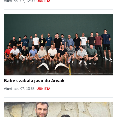
Aiurri
abu 07, 12:00
URNIETA
Babes zabala jaso du Ansak
Aiurri
abu 07, 13:55
URNIETA