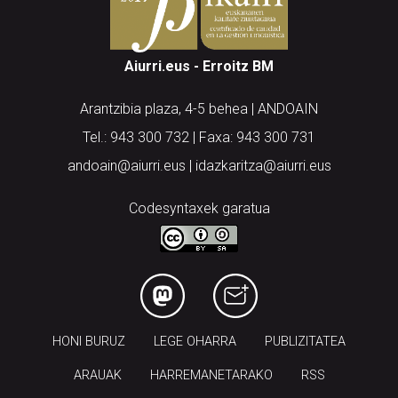
Aiurri.eus - Erroitz BM
Arantzibia plaza, 4-5 behea | ANDOAIN
Tel.: 943 300 732 | Faxa: 943 300 731
andoain@aiurri.eus | idazkaritza@aiurri.eus
Codesyntaxek garatua
HONI BURUZ
LEGE OHARRA
PUBLIZITATEA
ARAUAK
HARREMANETARAKO
RSS