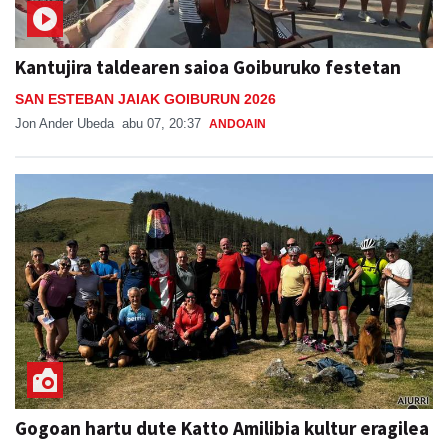
Kantujira taldearen saioa Goiburuko festetan
SAN ESTEBAN JAIAK GOIBURUN 2026
Jon Ander Ubeda
abu 07, 20:37
ANDOAIN
Gogoan hartu dute Katto Amilibia kultur eragilea