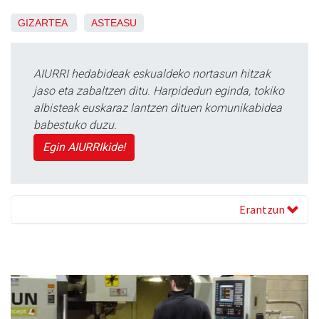
GIZARTEA
ASTEASU
AIURRI hedabideak eskualdeko nortasun hitzak
jaso eta zabaltzen ditu. Harpidedun eginda, tokiko
albisteak euskaraz lantzen dituen komunikabidea
babestuko duzu.
Egin AIURRIkide!
Erantzun