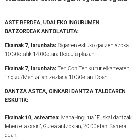
ASTE BERDEA, UDALEKO INGURUMEN
BATZORDEAK ANTOLATUTA:
Ekainak 7, larunbata:
Bigarren eskuko gauzen azoka
10:30etatik 14:00etara Berdura plazan.
Ekainak 7, larunbata:
Ten Con Ten kultur elkartearen
"Inguru/Menua" antzezlana 10:30etan. Doan.
DANTZA ASTEA, OINKARI DANTZA TALDEAREN
ESKUTIK:
Ekainak 10, asteartea:
Mahai-ingurua "Euskal dantzak
lehen eta orain", Gurea antzokian, 20:00etan. Sarrera
doan.