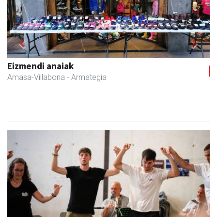
Previous
Next
Eizmendi anaiak
Amasa-Villabona
- Armategia