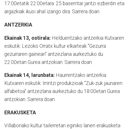
17:00etatik 22:00etara. 25 baserritar jantzi ezberdin eta
argazkiak ikusi ahal izango dira. Sarrera doan.
ANTZERKIA
Ekainak 13, ostirala:
Helduentzako antzerkia Kutxaren
eskutik. Lezoko Orratx kultur elkarteak "Gezurra
gezurraren gainean" antzezlana aurkeztuko du
22:00etan Gurea antzokian. Sarrera doan.
Ekainak 14, larunbata:
Haurrentzako antzerkia
Kutxaren eskutik. Irrintzi produkzioak "Zuk-zuk jaunaren
alfabetoa" antzezlana aurkeztuko du 18:00etan Gurea
antzokian. Sarrera doan.
ERAKUSKETA
Villabonako kultur tailerretan eginiko lanen erakusketa