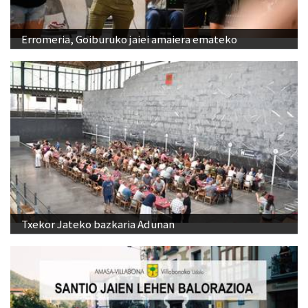
Erromeria, Goiburuko jaiei amaiera emateko
Txekor Jateko bazkaria Adunan