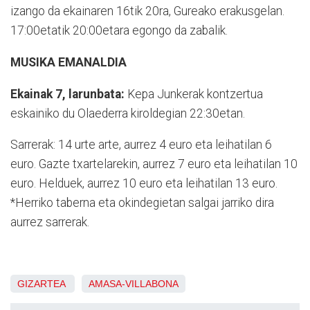
izango da ekainaren 16tik 20ra, Gureako erakusgelan.
17:00etatik 20:00etara egongo da zabalik.
MUSIKA EMANALDIA
Ekainak 7, larunbata:
Kepa Junkerak kontzertua
eskainiko du Olaederra kiroldegian 22:30etan.
Sarrerak: 14 urte arte, aurrez 4 euro eta leihatilan 6
euro. Gazte txartelarekin, aurrez 7 euro eta leihatilan 10
euro. Helduek, aurrez 10 euro eta leihatilan 13 euro.
*Herriko taberna eta okindegietan salgai jarriko dira
aurrez sarrerak.
GIZARTEA
AMASA-VILLABONA