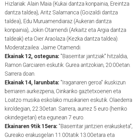
Hizlariak: Alain Maia (Kukai dantza konpainia, Ereintza
dantza taldea), Aritz Salamanca (Goizaldi dantza
taldea), Edu Muruamendiaraz (Aukeran dantza
konpainia), Jokin Otamendi (Arkaitz eta Argia dantza
taldeak) eta Oier Araolaza (Kezka dantza taldea).
Moderatzailea: Jaime Otamendi.
Ekainak 12, osteguna:
"Baserritar jantziak" hitzaldia,
Ramon Garciaren eskutik. Gurea antzokian, 20:00etan.
Sarrera doan.
Ekainak 14, larunbata:
"Iraganaren geroa" ikuskizun
berriaren aurkezpena, Oinkariko gaztetxoenen eta
Loatzo musika eskolako musikarien eskutik. Olaederra
kiroldegian, 22:30etan. Sarrera, aurrez 5 euro (herriko
okindegietan) eta egunean 7 euro.
Ekainaren 9tik 15era:
"Baserritar jantzien erakusketa",
Gureako erakusgelan 11:00tatik 13:00etara eta