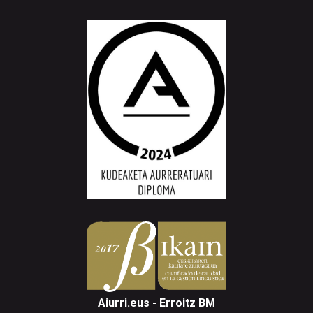
Aiurri.eus - Erroitz BM