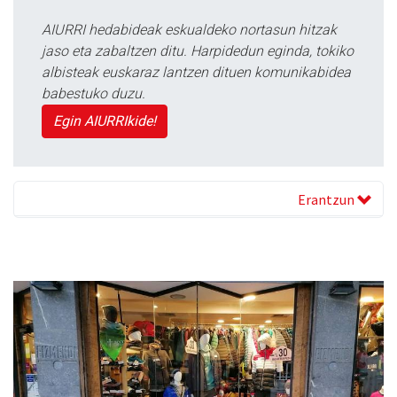
AIURRI hedabideak eskualdeko nortasun hitzak
jaso eta zabaltzen ditu. Harpidedun eginda, tokiko
albisteak euskaraz lantzen dituen komunikabidea
babestuko duzu.
Egin AIURRIkide!
Erantzun