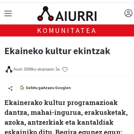
KOMUNITATEA
Ekaineko kultur ekintzak
Aiurri
2008ko ekainaren 3a
Gehitu gaitzazu Googlen
Ekainerako kultur programazioak
dantza, mahai-ingurua, erakusketak,
azoka, antzerkiak eta kantaldiak
eskainiko ditu. Begira egunez egun: