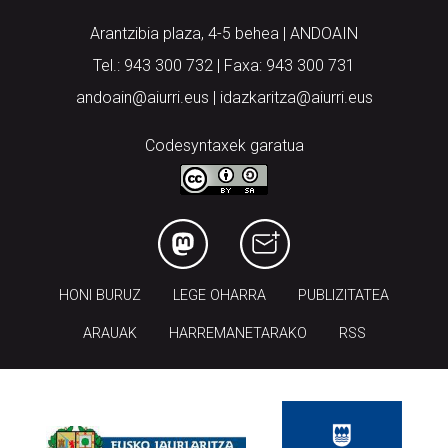
Arantzibia plaza, 4-5 behea | ANDOAIN
Tel.: 943 300 732 | Faxa: 943 300 731
andoain@aiurri.eus | idazkaritza@aiurri.eus
Codesyntaxek garatua
HONI BURUZ
LEGE OHARRA
PUBLIZITATEA
ARAUAK
HARREMANETARAKO
RSS