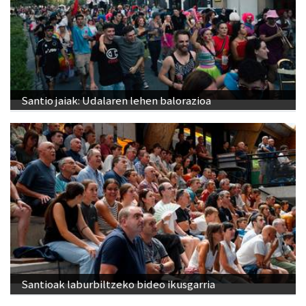
Santio jaiak: Udalaren lehen balorazioa
Santioak laburbiltzeko bideo ikusgarria