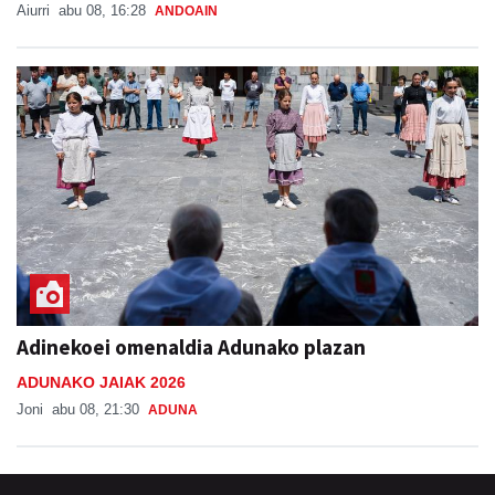
Aiurri
abu 08, 16:28
ANDOAIN
Adinekoei omenaldia Adunako plazan
ADUNAKO JAIAK 2026
Joni
abu 08, 21:30
ADUNA