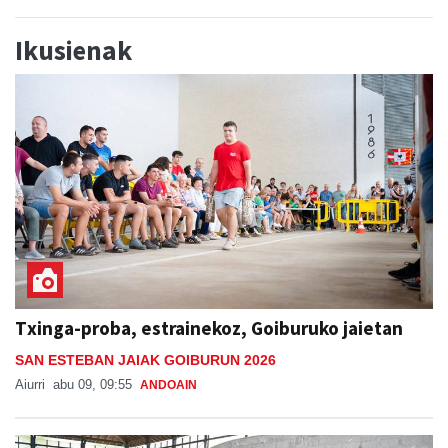
Ikusienak
Txinga-proba, estrainekoz, Goiburuko jaietan
SAN ESTEBAN JAIAK GOIBURUN 2026
Aiurri
abu 09, 09:55
ANDOAIN