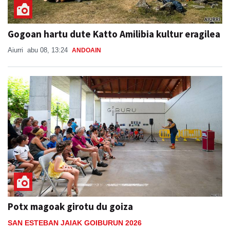
Gogoan hartu dute Katto Amilibia kultur eragilea
Aiurri
abu 08, 13:24
ANDOAIN
Potx magoak girotu du goiza
SAN ESTEBAN JAIAK GOIBURUN 2026