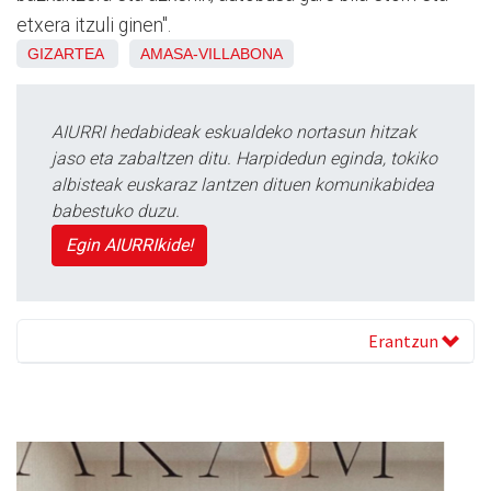
etxera itzuli ginen".
GIZARTEA
AMASA-VILLABONA
AIURRI hedabideak eskualdeko nortasun hitzak
jaso eta zabaltzen ditu. Harpidedun eginda, tokiko
albisteak euskaraz lantzen dituen komunikabidea
babestuko duzu.
Egin AIURRIkide!
Erantzun