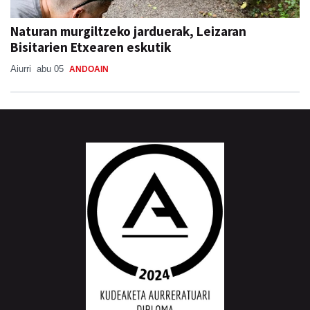
Naturan murgiltzeko jarduerak, Leizaran
Bisitarien Etxearen eskutik
Aiurri
abu 05
ANDOAIN