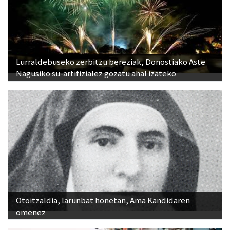
Lurraldebuseko zerbitzu bereziak, Donostiako Aste
Nagusiko su-artifizialez gozatu ahal izateko
Otoitzaldia, larunbat honetan, Ama Kandidaren
omenez