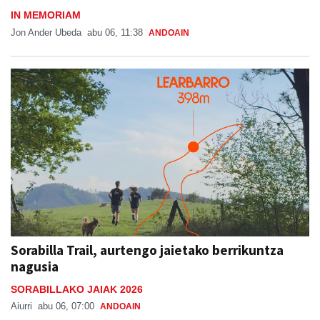
IN MEMORIAM
Jon Ander Ubeda
abu 06, 11:38
ANDOAIN
Sorabilla Trail, aurtengo jaietako berrikuntza
nagusia
SORABILLAKO JAIAK 2026
Aiurri
abu 06, 07:00
ANDOAIN