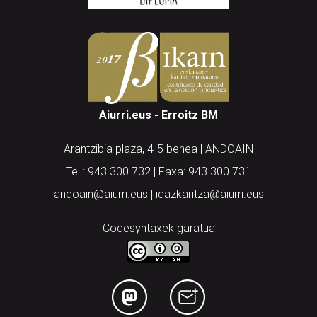
Aiurri.eus - Erroitz BM
Arantzibia plaza, 4-5 behea | ANDOAIN
Tel.: 943 300 732 | Faxa: 943 300 731
andoain@aiurri.eus | idazkaritza@aiurri.eus
Codesyntaxek garatua