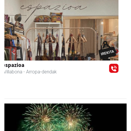
Previous
Next
Sahatsa belar-denda eta dietetika zentrua
Amasa-Villabona
- Belar-denda