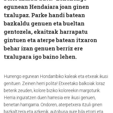
egunean Hendaiara joan ginen
txalupaz. Parke handi batean
bazkaldu genuen eta bueltan
gentozela, ekaitzak harrapatu
gintuen eta aterpe batean itxaron
behar izan genuen berriz ere
txalupara igo baino lehen.
Hurrengo egunean Hondarribiko kaleak eta etxeak ikusi
genituen. Zeinen herri polita! Etxeetako balkoiak loraz
beterik zeuden, kolore biziko koloreekin margoturik.
Herria inguratzen duen harresia ere ikusi genuen,
benetan harrigarria. Ondoren, aterpetxera itzuli ginen
bazkaltzera eta azkenik, autobusa gure bila etorri eta