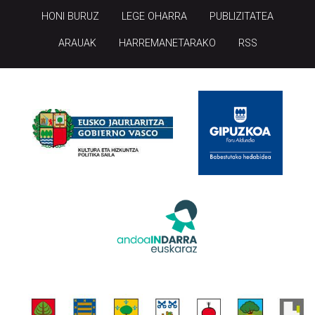
HONI BURUZ
LEGE OHARRA
PUBLIZITATEA
ARAUAK
HARREMANETARAKO
RSS