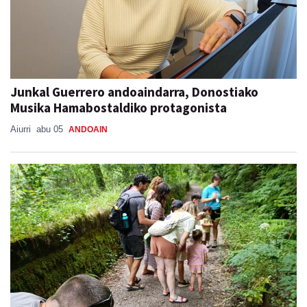
Junkal Guerrero andoaindarra, Donostiako
Musika Hamabostaldiko protagonista
Aiurri
abu 05
ANDOAIN