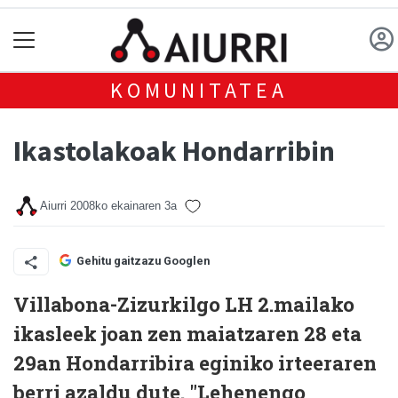
KOMUNITATEA
Ikastolakoak Hondarribin
Aiurri
2008ko ekainaren 3a
Gehitu gaitzazu Googlen
Villabona-Zizurkilgo LH 2.mailako
ikasleek joan zen maiatzaren 28 eta
29an Hondarribira eginiko irteeraren
berri azaldu dute. "Lehenengo