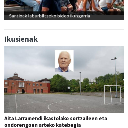
Santioak laburbiltzeko bideo ikusgarria
Ikusienak
Aita Larramendi ikastolako sortzaileen eta
ondorengoen arteko katebegia