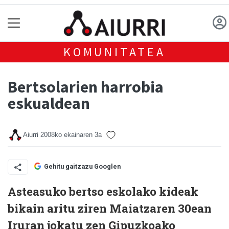
KOMUNITATEA
Bertsolarien harrobia
eskualdean
Aiurri
2008ko ekainaren 3a
Gehitu gaitzazu Googlen
Asteasuko bertso eskolako kideak
bikain aritu ziren Maiatzaren 30ean
Iruran jokatu zen Gipuzkoako