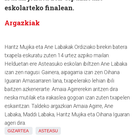
eskolarteko finalean.
Argazkiak
Haritz Mujika eta Ane Labakak Ordiziako birekin batera
txapela eskuratu zuten 14 urtez azpiko mailan.
Helduetan ere Asteasuko eskolan ibiltzen Ane Labaka
izan zen nagusi. Gainera, aipagarria izan zen Oihana
Iguaran Amasarraren lana, txapelerako lehian ibili
baitzen azkenerarte. Amaia Agirrerekin aritzen dira
neska mutilak eta irakaslea gogoan izan zuten txapelen
eskaintzan. Taldeko argazkian Amaia Agirre, Ane
Labaka, Maddi Labaka, Haritz Mujika eta Oihana Iguaran
ageri dira.
GIZARTEA
ASTEASU