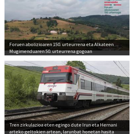
Foruen abolizioaren 150. urteurrena eta Alkateen
Mugimenduaren 50. urteurrena gogoan
Tren zirkulazioa eten egingo dute Irun eta Hernani
arteko geltokien artean, larunbat honetan hasita