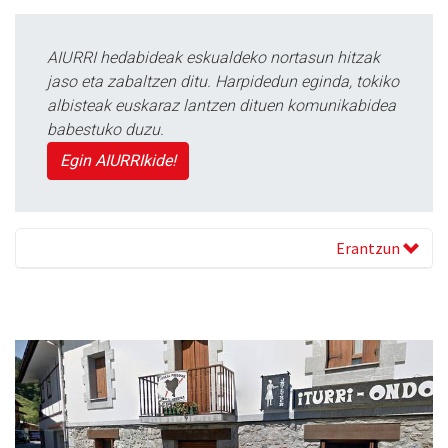
AIURRI hedabideak eskualdeko nortasun hitzak
jaso eta zabaltzen ditu. Harpidedun eginda, tokiko
albisteak euskaraz lantzen dituen komunikabidea
babestuko duzu.
Egin AIURRIkide!
Erantzun