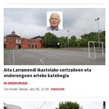
Aita Larramendi ikastolako sortzaileen eta
ondorengoen arteko katebegia
IN MEMORIAM
Jon Ander Ubeda
abu 06, 11:38
ANDOAIN