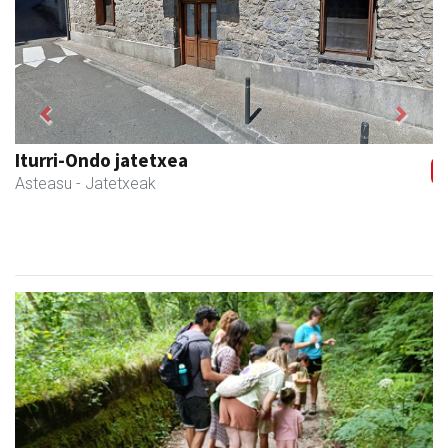
Previous
Next
Ados muntaiak
Asteasu
- Muntaiak