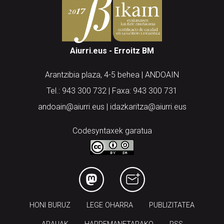
Aiurri.eus - Erroitz BM
Arantzibia plaza, 4-5 behea | ANDOAIN
Tel.: 943 300 732 | Faxa: 943 300 731
andoain@aiurri.eus | idazkaritza@aiurri.eus
Codesyntaxek garatua
HONI BURUZ
LEGE OHARRA
PUBLIZITATEA