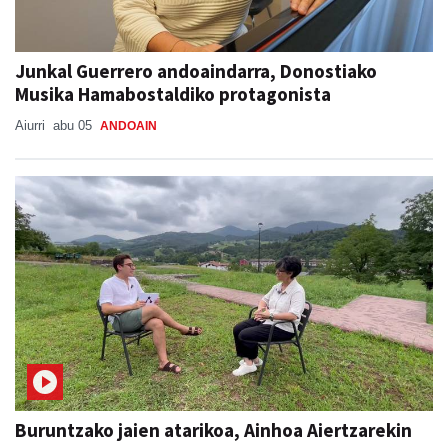
Junkal Guerrero andoaindarra, Donostiako
Musika Hamabostaldiko protagonista
Aiurri
abu 05
ANDOAIN
Buruntzako jaien atarikoa, Ainhoa Aiertzarekin