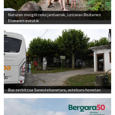
Naturan murgiltzeko jarduerak, Leizaran Bisitarien
Etxearen eskutik
Bus zerbitzua Sanestebanetara, asteburu honetan