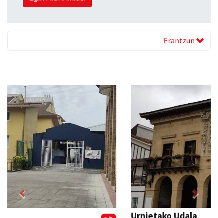
Erantzun
Previous
Next
Urnietako Udala