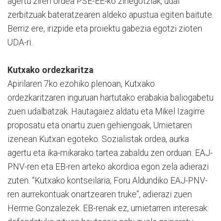
agertu ziren ordea PSE-EE-ko zinegotziak, udal
zerbitzuak bateratzearen aldeko apustua egiten baitute.
Berriz ere, irizpide eta proiektu gabezia egotzi zioten
UDA-ri.
Kutxako ordezkaritza
Apirilaren 7ko ezohiko plenoan, Kutxako
ordezkaritzaren inguruan hartutako erabakia baliogabetu
zuen udalbatzak. Hautagaiez aldatu eta Mikel Izagirre
proposatu eta onartu zuen gehiengoak, Urnietaren
izenean Kutxan egoteko. Sozialistak ordea, aurka
agertu eta ika-mikarako tartea zabaldu zen orduan. EAJ-
PNV-ren eta EB-ren arteko akordioa egon zela adierazi
zuten. “Kutxako kontseilaria, Foru Aldundiko EAJ-PNV-
ren aurrekontuak onartzearen truke”, adierazi zuen
Herme Gonzalezek. EB-renak ez, urnietarren interesak