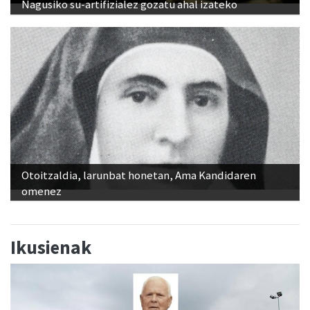
Nagusiko su-artifizialez gozatu ahal izateko
Otoitzaldia, larunbat honetan, Ama Kandidaren
omenez
Ikusienak