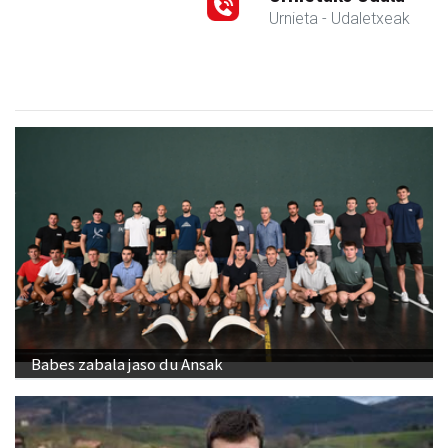
Urnieta
- Udaletxeak
Babes zabala jaso du Ansak