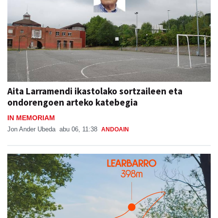
Aita Larramendi ikastolako sortzaileen eta
ondorengoen arteko katebegia
IN MEMORIAM
Jon Ander Ubeda
abu 06, 11:38
ANDOAIN