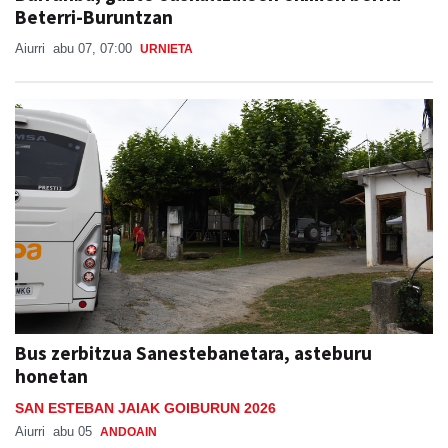
Beterri-Buruntzan
Aiurri
abu 07, 07:00
URNIETA
Bus zerbitzua Sanestebanetara, asteburu
honetan
SAN ESTEBAN JAIAK GOIBURUN 2026
Aiurri
abu 05
ANDOAIN