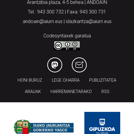
Arantzibia plaza, 4-5 behea | ANDOAIN
Tel.: 943 300 732 | Faxa: 943 300 731
andoain@aiurri.eus | idazkaritza@aiurri.eus
Codesyntaxek garatua
HONI BURUZ
LEGE OHARRA
PUBLIZITATEA
ARAUAK
HARREMANETARAKO
RSS