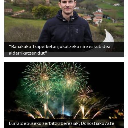
"Banakako Txapelketan jokatzeko nire eskubidea
aldarrikatzen dut"
Lurraldebuseko zerbitzu bereziak, Donostiako Aste