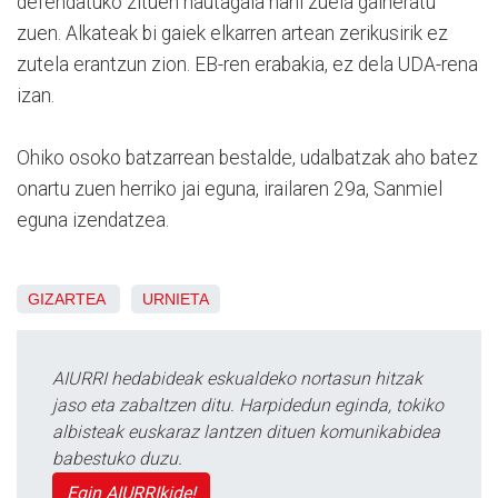
defendatuko zituen hautagaia nahi zuela gaineratu
zuen. Alkateak bi gaiek elkarren artean zerikusirik ez
zutela erantzun zion. EB-ren erabakia, ez dela UDA-rena
izan.
Ohiko osoko batzarrean bestalde, udalbatzak aho batez
onartu zuen herriko jai eguna, irailaren 29a, Sanmiel
eguna izendatzea.
GIZARTEA
URNIETA
AIURRI hedabideak eskualdeko nortasun hitzak
jaso eta zabaltzen ditu. Harpidedun eginda, tokiko
albisteak euskaraz lantzen dituen komunikabidea
babestuko duzu.
Egin AIURRIkide!