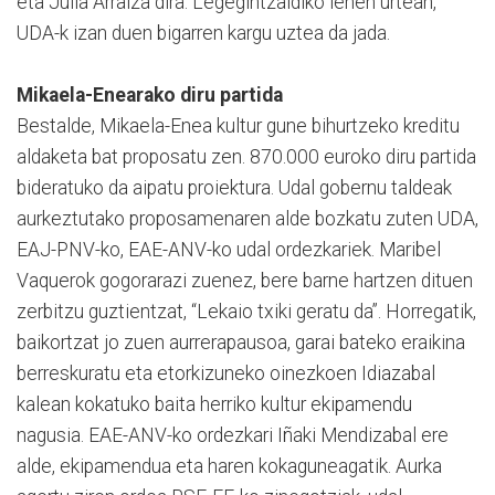
eta Julia Arraiza dira. Legegintzaldiko lehen urtean,
UDA-k izan duen bigarren kargu uztea da jada.
Mikaela-Enearako diru partida
Bestalde, Mikaela-Enea kultur gune bihurtzeko kreditu
aldaketa bat proposatu zen. 870.000 euroko diru partida
bideratuko da aipatu proiektura. Udal gobernu taldeak
aurkeztutako proposamenaren alde bozkatu zuten UDA,
EAJ-PNV-ko, EAE-ANV-ko udal ordezkariek. Maribel
Vaquerok gogorarazi zuenez, bere barne hartzen dituen
zerbitzu guztientzat, “Lekaio txiki geratu da”. Horregatik,
baikortzat jo zuen aurrerapausoa, garai bateko eraikina
berreskuratu eta etorkizuneko oinezkoen Idiazabal
kalean kokatuko baita herriko kultur ekipamendu
nagusia. EAE-ANV-ko ordezkari Iñaki Mendizabal ere
alde, ekipamendua eta haren kokaguneagatik. Aurka