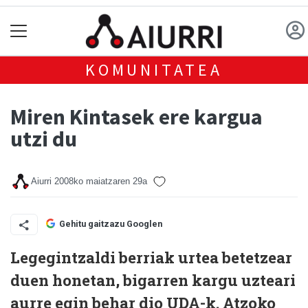
KOMUNITATEA
Miren Kintasek ere kargua
utzi du
Aiurri
2008ko maiatzaren 29a
Gehitu gaitzazu Googlen
Legegintzaldi berriak urtea betetzear
duen honetan, bigarren kargu uzteari
aurre egin behar dio UDA-k. Atzoko