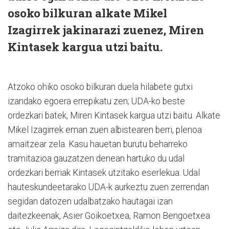
osoko bilkuran alkate Mikel
Izagirrek jakinarazi zuenez, Miren
Kintasek kargua utzi baitu.
Atzoko ohiko osoko bilkuran duela hilabete gutxi
izandako egoera errepikatu zen; UDA-ko beste
ordezkari batek, Miren Kintasek kargua utzi baitu. Alkate
Mikel Izagirrek eman zuen albistearen berri, plenoa
amaitzear zela. Kasu hauetan burutu beharreko
tramitazioa gauzatzen denean hartuko du udal
ordezkari berriak Kintasek utzitako eserlekua. Udal
hauteskundeetarako UDA-k aurkeztu zuen zerrendan
segidan datozen udalbatzako hautagai izan
daitezkeenak, Asier Goikoetxea, Ramon Bengoetxea