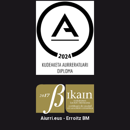
Aiurri.eus - Erroitz BM