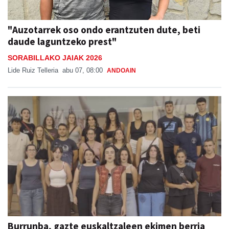
"Auzotarrek oso ondo erantzuten dute, beti
daude laguntzeko prest"
SORABILLAKO JAIAK 2026
Lide Ruiz Telleria
abu 07, 08:00
ANDOAIN
Burrunba, gazte euskaltzaleen ekimen berria