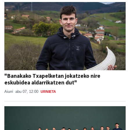
"Banakako Txapelketan jokatzeko nire
eskubidea aldarrikatzen dut"
Aiurri
abu 07, 12:00
URNIETA