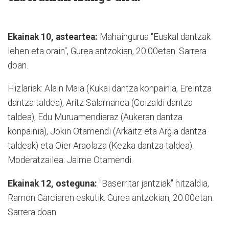
Ekainak 10, asteartea:
Mahaingurua "Euskal dantzak
lehen eta orain", Gurea antzokian, 20:00etan. Sarrera
doan.
Hizlariak: Alain Maia (Kukai dantza konpainia, Ereintza
dantza taldea), Aritz Salamanca (Goizaldi dantza
taldea), Edu Muruamendiaraz (Aukeran dantza
konpainia), Jokin Otamendi (Arkaitz eta Argia dantza
taldeak) eta Oier Araolaza (Kezka dantza taldea).
Moderatzailea: Jaime Otamendi.
Ekainak 12, osteguna:
"Baserritar jantziak" hitzaldia,
Ramon Garciaren eskutik. Gurea antzokian, 20:00etan.
Sarrera doan.