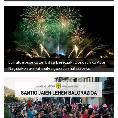
Lurraldebuseko zerbitzu bereziak, Donostiako Aste
Nagusiko su-artifizialez gozatu ahal izateko