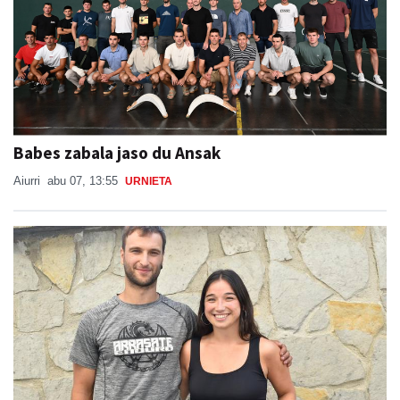
Babes zabala jaso du Ansak
Aiurri
abu 07, 13:55
URNIETA