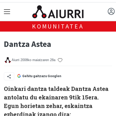
KOMUNITATEA
Dantza Astea
Aiurri
2008ko maiatzaren 28a
Gehitu gaitzazu Googlen
Oinkari dantza taldeak Dantza Astea
antolatu du ekainaren 9tik 15era.
Egun horietan zehar, eskaintza
ezberdinak izango dira: