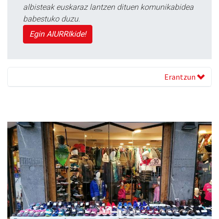
albisteak euskaraz lantzen dituen komunikabidea
babestuko duzu.
Egin AIURRIkide!
Erantzun