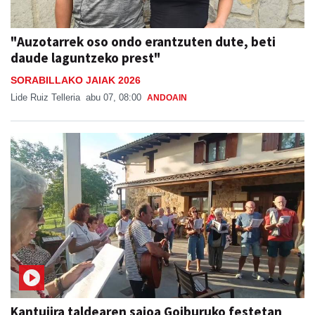
"Auzotarrek oso ondo erantzuten dute, beti
daude laguntzeko prest"
SORABILLAKO JAIAK 2026
Lide Ruiz Telleria
abu 07, 08:00
ANDOAIN
Kantujira taldearen saioa Goiburuko festetan