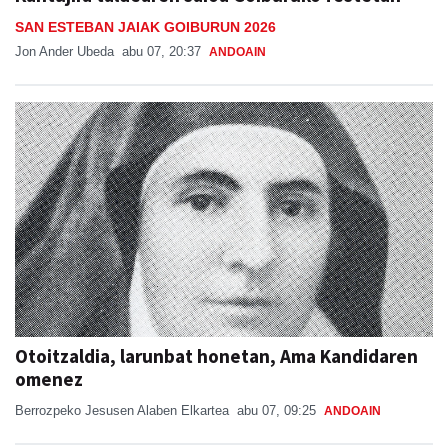
SAN ESTEBAN JAIAK GOIBURUN 2026
Jon Ander Ubeda
abu 07, 20:37
ANDOAIN
Otoitzaldia, larunbat honetan, Ama Kandidaren
omenez
Berrozpeko Jesusen Alaben Elkartea
abu 07, 09:25
ANDOAIN