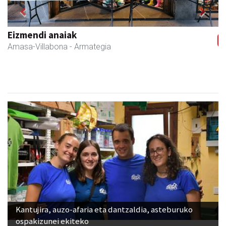
Previous
Next
Eizmendi anaiak
Amasa-Villabona
- Armategia
Kantujira, auzo-afaria eta dantzaldia, asteburuko
ospakizunei ekiteko