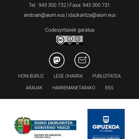
Tel.: 943 300 732 | Faxa: 943 300 731
andoain@aiurri.eus | idazkaritza@aiurri.eus
Codesyntaxek garatua
HONI BURUZ
LEGE OHARRA
PUBLIZITATEA
ARAUAK
HARREMANETARAKO
RSS