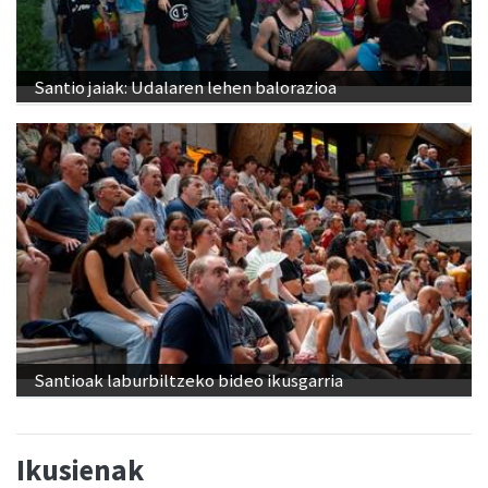
Santio jaiak: Udalaren lehen balorazioa
Santioak laburbiltzeko bideo ikusgarria
Ikusienak