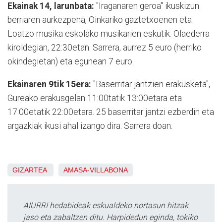
Ekainak 14, larunbata:
"Iraganaren geroa" ikuskizun
berriaren aurkezpena, Oinkariko gaztetxoenen eta
Loatzo musika eskolako musikarien eskutik. Olaederra
kiroldegian, 22:30etan. Sarrera, aurrez 5 euro (herriko
okindegietan) eta egunean 7 euro.
Ekainaren 9tik 15era:
"Baserritar jantzien erakusketa",
Gureako erakusgelan 11:00tatik 13:00etara eta
17:00etatik 22:00etara. 25 baserritar jantzi ezberdin eta
argazkiak ikusi ahal izango dira. Sarrera doan.
GIZARTEA
AMASA-VILLABONA
AIURRI hedabideak eskualdeko nortasun hitzak
jaso eta zabaltzen ditu. Harpidedun eginda, tokiko