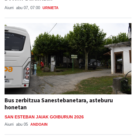
Aiurri
abu 07, 07:00
URNIETA
Bus zerbitzua Sanestebanetara, asteburu
honetan
SAN ESTEBAN JAIAK GOIBURUN 2026
Aiurri
abu 05
ANDOAIN