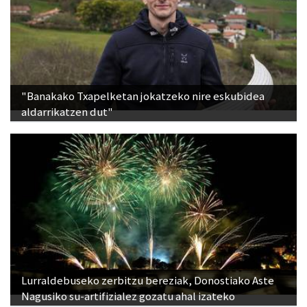
"Banakako Txapelketan jokatzeko nire eskubidea
aldarrikatzen dut"
Lurraldebuseko zerbitzu bereziak, Donostiako Aste
Nagusiko su-artifizialez gozatu ahal izateko