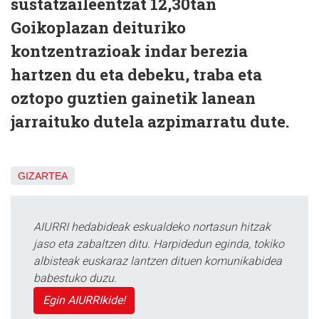
sustatzaileentzat 12,30tan
Goikoplazan deituriko
kontzentrazioak indar berezia
hartzen du eta debeku, traba eta
oztopo guztien gainetik lanean
jarraituko dutela azpimarratu dute.
GIZARTEA
AIURRI hedabideak eskualdeko nortasun hitzak
jaso eta zabaltzen ditu. Harpidedun eginda, tokiko
albisteak euskaraz lantzen dituen komunikabidea
babestuko duzu.
Egin AIURRIkide!