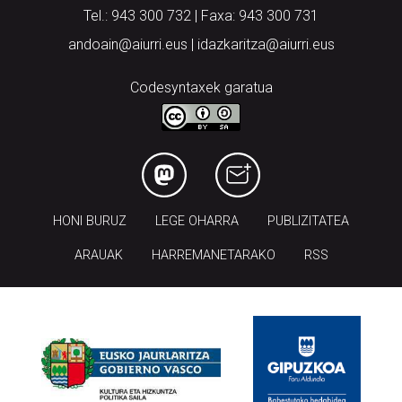
Tel.: 943 300 732 | Faxa: 943 300 731
andoain@aiurri.eus | idazkaritza@aiurri.eus
Codesyntaxek garatua
HONI BURUZ
LEGE OHARRA
PUBLIZITATEA
ARAUAK
HARREMANETARAKO
RSS