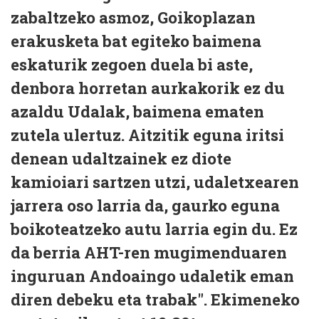
zabaltzeko asmoz, Goikoplazan
erakusketa bat egiteko baimena
eskaturik zegoen duela bi aste,
denbora horretan aurkakorik ez du
azaldu Udalak, baimena ematen
zutela ulertuz. Aitzitik eguna iritsi
denean udaltzainek ez diote
kamioiari sartzen utzi, udaletxearen
jarrera oso larria da, gaurko eguna
boikoteatzeko autu larria egin du. Ez
da berria AHT-ren mugimenduaren
inguruan Andoaingo udaletik eman
diren debeku eta trabak". Ekimeneko