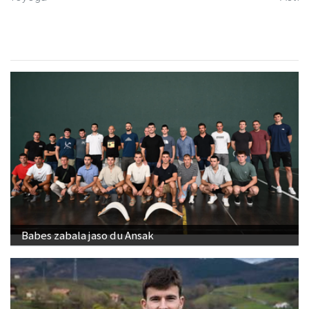
Babes zabala jaso du Ansak