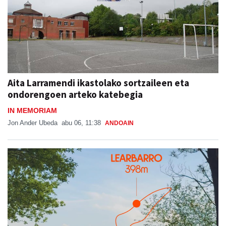
Aita Larramendi ikastolako sortzaileen eta
ondorengoen arteko katebegia
IN MEMORIAM
Jon Ander Ubeda
abu 06, 11:38
ANDOAIN