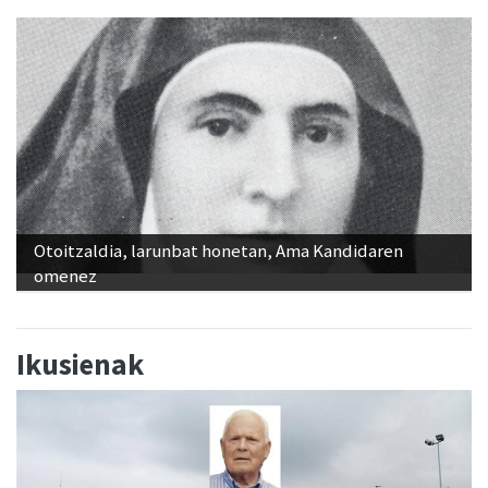
Otoitzaldia, larunbat honetan, Ama Kandidaren
omenez
Ikusienak