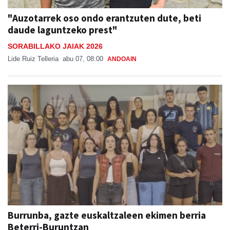
"Auzotarrek oso ondo erantzuten dute, beti
daude laguntzeko prest"
SORABILLAKO JAIAK 2026
Lide Ruiz Telleria
abu 07, 08:00
ANDOAIN
Burrunba, gazte euskaltzaleen ekimen berria
Beterri-Buruntzan