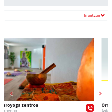
Erantzun
Previous
Next
Ormazabal garraioak
Asteasu
- Garraioak