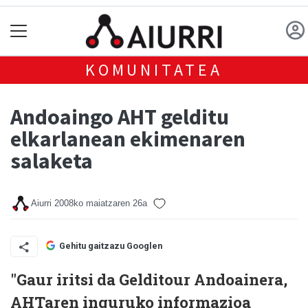
KOMUNITATEA
Andoaingo AHT gelditu
elkarlanean ekimenaren
salaketa
Aiurri
2008ko maiatzaren 26a
Gehitu gaitzazu Googlen
"Gaur iritsi da Gelditour Andoainera,
AHTaren inguruko informazioa