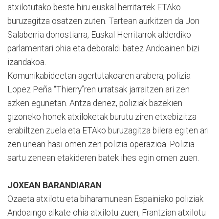
atxilotutako beste hiru euskal herritarrek ETAko
buruzagitza osatzen zuten. Tartean aurkitzen da Jon
Salaberria donostiarra, Euskal Herritarrok alderdiko
parlamentari ohia eta deboraldi batez Andoainen bizi
izandakoa.
Komunikabideetan agertutakoaren arabera, polizia
Lopez Peña “Thierry”ren urratsak jarraitzen ari zen
azken egunetan. Antza denez, poliziak bazekien
gizoneko honek atxiloketak burutu ziren etxebizitza
erabiltzen zuela eta ETAko buruzagitza bilera egiten ari
zen unean hasi omen zen polizia operazioa. Polizia
sartu zenean etakideren batek ihes egin omen zuen.
JOXEAN BARANDIARAN
Ozaeta atxilotu eta biharamunean Espainiako poliziak
Andoaingo alkate ohia atxilotu zuen, Frantzian atxilotu