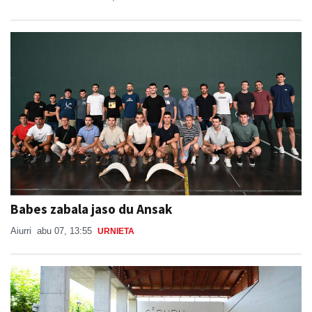
Babes zabala jaso du Ansak
Aiurri
abu 07, 13:55
URNIETA