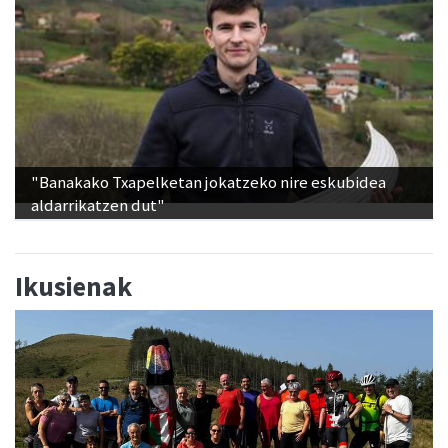
"Banakako Txapelketan jokatzeko nire eskubidea
aldarrikatzen dut"
Ikusienak