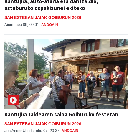
Kantujira, auzo-afaria eta dantzaldia,
asteburuko ospakizunei ekiteko
SAN ESTEBAN JAIAK GOIBURUN 2026
Aiurri
abu 08, 09:31
ANDOAIN
Kantujira taldearen saioa Goiburuko festetan
SAN ESTEBAN JAIAK GOIBURUN 2026
Jon Ander Ubeda
abu 07, 20:37
ANDOAIN