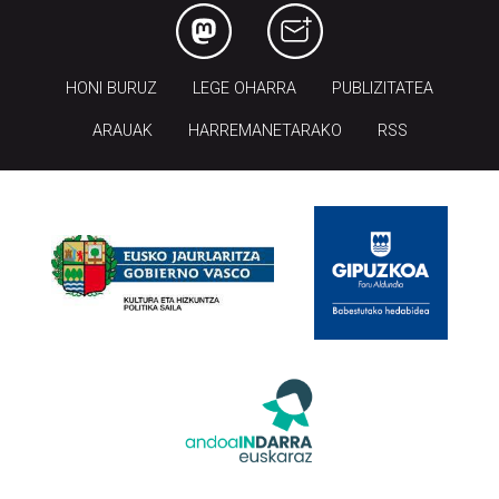
HONI BURUZ
LEGE OHARRA
PUBLIZITATEA
ARAUAK
HARREMANETARAKO
RSS