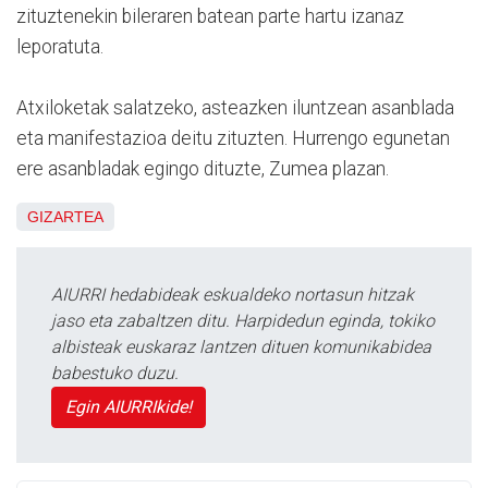
zituztenekin bileraren batean parte hartu izanaz
leporatuta.
Atxiloketak salatzeko, asteazken iluntzean asanblada
eta manifestazioa deitu zituzten. Hurrengo egunetan
ere asanbladak egingo dituzte, Zumea plazan.
GIZARTEA
AIURRI hedabideak eskualdeko nortasun hitzak
jaso eta zabaltzen ditu. Harpidedun eginda, tokiko
albisteak euskaraz lantzen dituen komunikabidea
babestuko duzu.
Egin AIURRIkide!