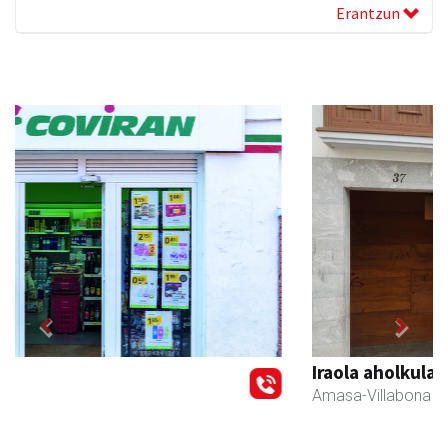
Erantzun
Previous
Next
Iraola aholkularitza
Amasa-Villabona
- Abokatuak