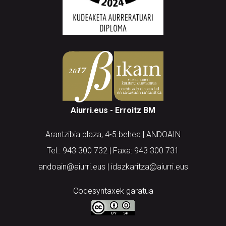
Aiurri.eus - Erroitz BM
Arantzibia plaza, 4-5 behea | ANDOAIN
Tel.: 943 300 732 | Faxa: 943 300 731
andoain@aiurri.eus | idazkaritza@aiurri.eus
Codesyntaxek garatua