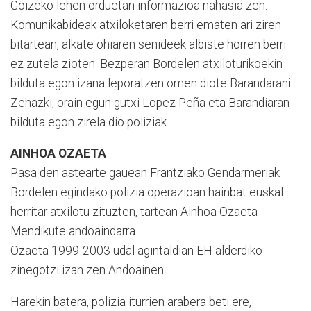
Goizeko lehen orduetan informazioa nahasia zen.
Komunikabideak atxiloketaren berri ematen ari ziren
bitartean, alkate ohiaren senideek albiste horren berri
ez zutela zioten. Bezperan Bordelen atxiloturikoekin
bilduta egon izana leporatzen omen diote Barandarani.
Zehazki, orain egun gutxi Lopez Peña eta Barandiaran
bilduta egon zirela dio poliziak
AINHOA OZAETA
Pasa den astearte gauean Frantziako Gendarmeriak
Bordelen egindako polizia operazioan hainbat euskal
herritar atxilotu zituzten, tartean Ainhoa Ozaeta
Mendikute andoaindarra.
Ozaeta 1999-2003 udal agintaldian EH alderdiko
zinegotzi izan zen Andoainen.
Harekin batera, polizia iturrien arabera beti ere,