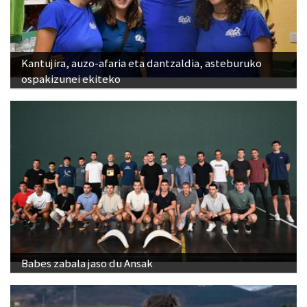
Kantujira, auzo-afaria eta dantzaldia, asteburuko
ospakizunei ekiteko
Babes zabala jaso du Ansak