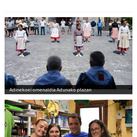
Adinekoei omenaldia Adunako plazan