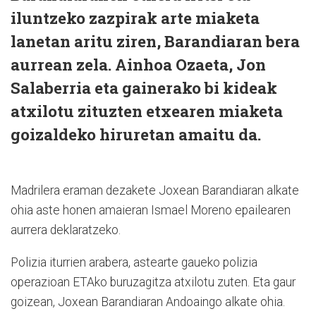
iluntzeko zazpirak arte miaketa
lanetan aritu ziren, Barandiaran bera
aurrean zela. Ainhoa Ozaeta, Jon
Salaberria eta gainerako bi kideak
atxilotu zituzten etxearen miaketa
goizaldeko hiruretan amaitu da.
Madrilera eraman dezakete Joxean Barandiaran alkate
ohia aste honen amaieran Ismael Moreno epailearen
aurrera deklaratzeko.
Polizia iturrien arabera, astearte gaueko polizia
operazioan ETAko buruzagitza atxilotu zuten. Eta gaur
goizean, Joxean Barandiaran Andoaingo alkate ohia.