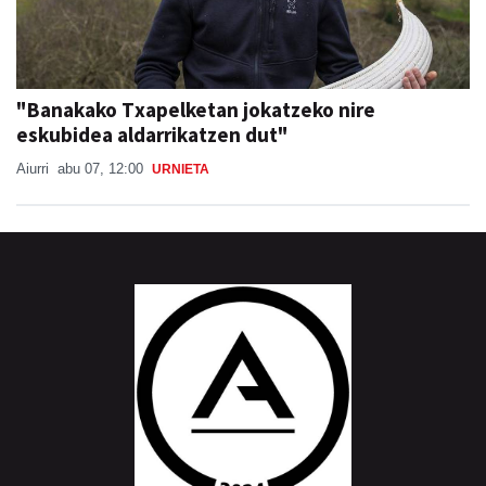
"Banakako Txapelketan jokatzeko nire
eskubidea aldarrikatzen dut"
Aiurri
abu 07, 12:00
URNIETA