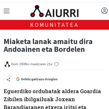
KOMUNITATEA
Miaketa lanak amaitu dira
Andoainen eta Bordelen
Aiurri
2008ko maiatzaren 21a
Gehitu gaitzazu Googlen
Eguerdiko ordubatak aldera Goardia
Zibilen ibilgailuak Joxean
Barandiaranen etxera iritsi eta