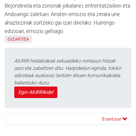
Bejondeiela eta zorionak jokalariei, entrentatzaileei eta
Andoaingo zaletuei. Arraten emozio eta zirrara une
ahaztezinak sortzeko gai izan direlako. Hurrengo
edizioan, emozio gehiago.
GIZARTEA
AIURRI hedabideak eskualdeko nortasun hitzak
jaso eta zabaltzen ditu. Harpidedun eginda, tokiko
albisteak euskaraz lantzen dituen komunikabidea
babestuko duzu.
Egin AIURRIkide!
Erantzun