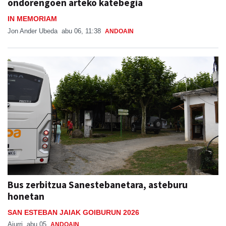
ondorengoen arteko katebegia
IN MEMORIAM
Jon Ander Ubeda
abu 06, 11:38
ANDOAIN
Bus zerbitzua Sanestebanetara, asteburu
honetan
SAN ESTEBAN JAIAK GOIBURUN 2026
Aiurri
abu 05
ANDOAIN