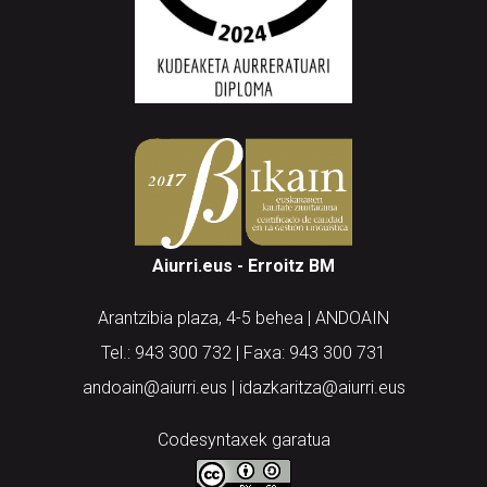
Aiurri.eus - Erroitz BM
Arantzibia plaza, 4-5 behea | ANDOAIN
Tel.: 943 300 732 | Faxa: 943 300 731
andoain@aiurri.eus | idazkaritza@aiurri.eus
Codesyntaxek garatua