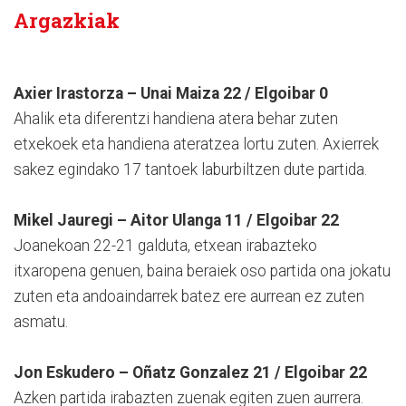
Argazkiak
Axier Irastorza – Unai Maiza 22 / Elgoibar 0
Ahalik eta diferentzi handiena atera behar zuten
etxekoek eta handiena ateratzea lortu zuten. Axierrek
sakez egindako 17 tantoek laburbiltzen dute partida.
Mikel Jauregi – Aitor Ulanga 11 / Elgoibar 22
Joanekoan 22-21 galduta, etxean irabazteko
itxaropena genuen, baina beraiek oso partida ona jokatu
zuten eta andoaindarrek batez ere aurrean ez zuten
asmatu.
Jon Eskudero – Oñatz Gonzalez 21 / Elgoibar 22
Azken partida irabazten zuenak egiten zuen aurrera.