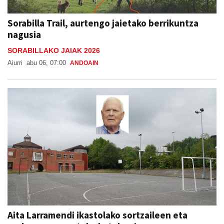
Sorabilla Trail, aurtengo jaietako berrikuntza
nagusia
SORABILLAKO JAIAK 2026
Aiurri
abu 06, 07:00
ANDOAIN
Aita Larramendi ikastolako sortzaileen eta