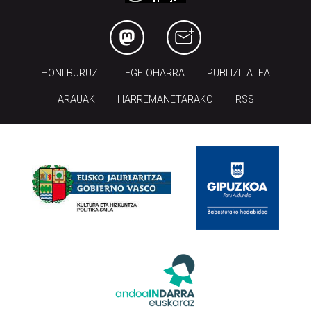
HONI BURUZ
LEGE OHARRA
PUBLIZITATEA
ARAUAK
HARREMANETARAKO
RSS