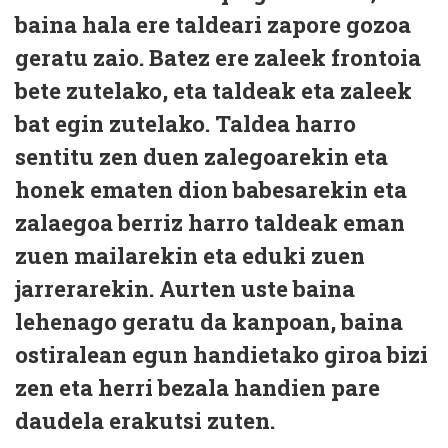
baina hala ere taldeari zapore gozoa
geratu zaio. Batez ere zaleek frontoia
bete zutelako, eta taldeak eta zaleek
bat egin zutelako. Taldea harro
sentitu zen duen zalegoarekin eta
honek ematen dion babesarekin eta
zalaegoa berriz harro taldeak eman
zuen mailarekin eta eduki zuen
jarrerarekin. Aurten uste baina
lehenago geratu da kanpoan, baina
ostiralean egun handietako giroa bizi
zen eta herri bezala handien pare
daudela erakutsi zuten.