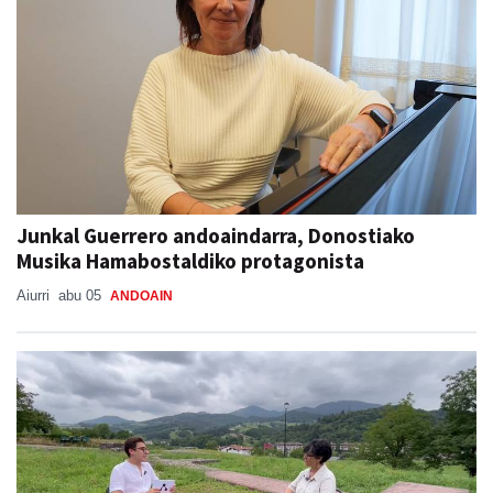
Junkal Guerrero andoaindarra, Donostiako
Musika Hamabostaldiko protagonista
Aiurri
abu 05
ANDOAIN