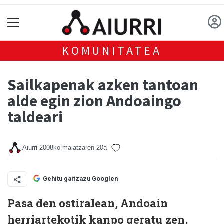
KOMUNITATEA
Sailkapenak azken tantoan
alde egin zion Andoaingo
taldeari
Aiurri
2008ko maiatzaren 20a
Gehitu gaitzazu Googlen
Pasa den ostiralean, Andoain
herriartekotik kanpo geratu zen,