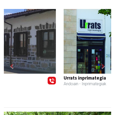
Previous
Next
Urrats inprimategia
Andoain
- Inprimategiak