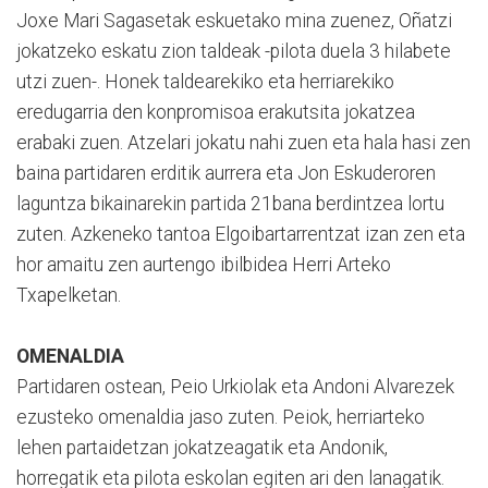
Joxe Mari Sagasetak eskuetako mina zuenez, Oñatzi
jokatzeko eskatu zion taldeak -pilota duela 3 hilabete
utzi zuen-. Honek taldearekiko eta herriarekiko
eredugarria den konpromisoa erakutsita jokatzea
erabaki zuen. Atzelari jokatu nahi zuen eta hala hasi zen
baina partidaren erditik aurrera eta Jon Eskuderoren
laguntza bikainarekin partida 21bana berdintzea lortu
zuten. Azkeneko tantoa Elgoibartarrentzat izan zen eta
hor amaitu zen aurtengo ibilbidea Herri Arteko
Txapelketan.
OMENALDIA
Partidaren ostean, Peio Urkiolak eta Andoni Alvarezek
ezusteko omenaldia jaso zuten. Peiok, herriarteko
lehen partaidetzan jokatzeagatik eta Andonik,
horregatik eta pilota eskolan egiten ari den lanagatik.