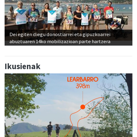
Dei egiten diegu donostiarrei eta gipuzkoarrei
abuztuaren 14ko mobilizazioan parte hartzera
Ikusienak