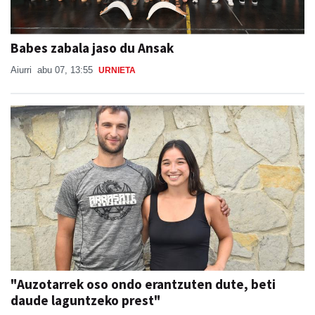
Babes zabala jaso du Ansak
Aiurri
abu 07, 13:55
URNIETA
"Auzotarrek oso ondo erantzuten dute, beti
daude laguntzeko prest"