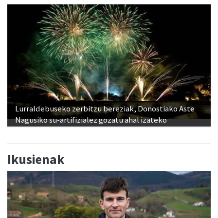
Lurraldebuseko zerbitzu bereziak, Donostiako Aste
Nagusiko su-artifizialez gozatu ahal izateko
Ikusienak