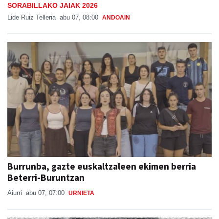
SORABILLAKO JAIAK 2026
Lide Ruiz Telleria
abu 07, 08:00
ANDOAIN
Burrunba, gazte euskaltzaleen ekimen berria
Beterri-Buruntzan
Aiurri
abu 07, 07:00
URNIETA