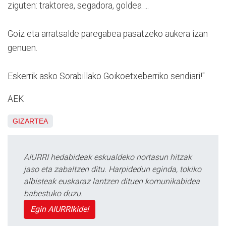
ziguten: traktorea, segadora, goldea….
Goiz eta arratsalde paregabea pasatzeko aukera izan
genuen.
Eskerrik asko Sorabillako Goikoetxeberriko sendiari!"
AEK
GIZARTEA
AIURRI hedabideak eskualdeko nortasun hitzak
jaso eta zabaltzen ditu. Harpidedun eginda, tokiko
albisteak euskaraz lantzen dituen komunikabidea
babestuko duzu.
Egin AIURRIkide!