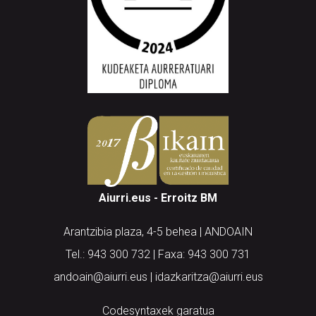
Aiurri.eus - Erroitz BM
Arantzibia plaza, 4-5 behea | ANDOAIN
Tel.: 943 300 732 | Faxa: 943 300 731
andoain@aiurri.eus | idazkaritza@aiurri.eus
Codesyntaxek garatua