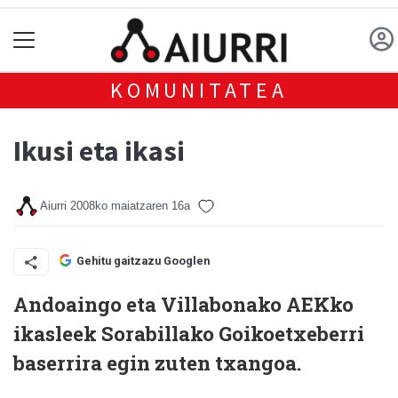
KOMUNITATEA
Ikusi eta ikasi
Aiurri
2008ko maiatzaren 16a
Gehitu gaitzazu Googlen
Andoaingo eta Villabonako AEKko
ikasleek Sorabillako Goikoetxeberri
baserrira egin zuten txangoa.