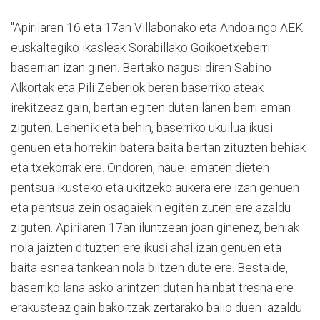
"Apirilaren 16 eta 17an Villabonako eta Andoaingo AEK
euskaltegiko ikasleak Sorabillako Goikoetxeberri
baserrian izan ginen. Bertako nagusi diren Sabino
Alkortak eta Pili Zeberiok beren baserriko ateak
irekitzeaz gain, bertan egiten duten lanen berri eman
ziguten. Lehenik eta behin, baserriko ukuilua ikusi
genuen eta horrekin batera baita bertan zituzten behiak
eta txekorrak ere. Ondoren, hauei ematen dieten
pentsua ikusteko eta ukitzeko aukera ere izan genuen
eta pentsua zein osagaiekin egiten zuten ere azaldu
ziguten. Apirilaren 17an iluntzean joan ginenez, behiak
nola jaizten dituzten ere ikusi ahal izan genuen eta
baita esnea tankean nola biltzen dute ere. Bestalde,
baserriko lana asko arintzen duten hainbat tresna ere
erakusteaz gain bakoitzak zertarako balio duen azaldu