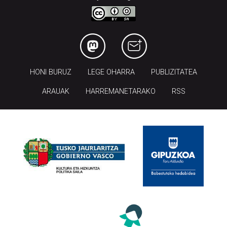
HONI BURUZ
LEGE OHARRA
PUBLIZITATEA
ARAUAK
HARREMANETARAKO
RSS