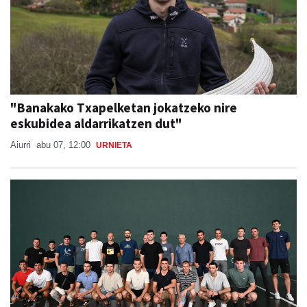
"Banakako Txapelketan jokatzeko nire
eskubidea aldarrikatzen dut"
Aiurri
abu 07, 12:00
URNIETA