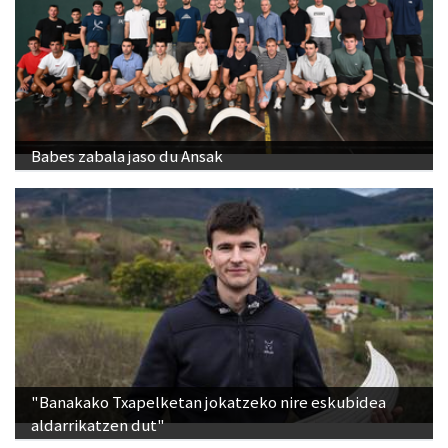
Babes zabala jaso du Ansak
"Banakako Txapelketan jokatzeko nire eskubidea
aldarrikatzen dut"