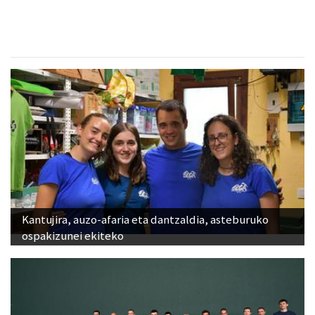
Kantujira, auzo-afaria eta dantzaldia, asteburuko
ospakizunei ekiteko