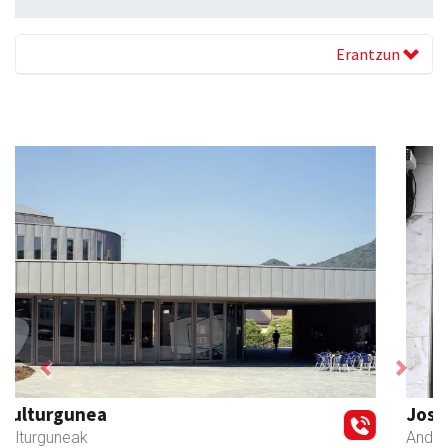
Erantzun
Previous
Next
Joseba altzariak
Andoain
- Altzariak