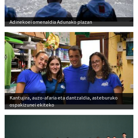
Adinekoei omenaldia Adunako plazan
Kantujira, auzo-afaria eta dantzaldia, asteburuko
ospakizunei ekiteko