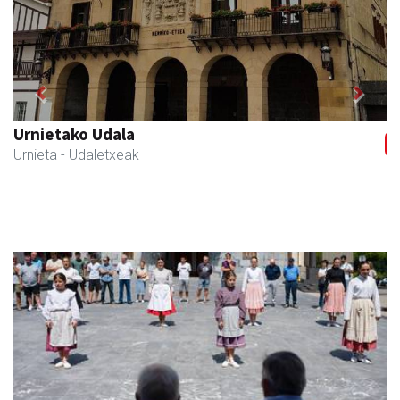
Previous
Next
Itxaspe
Urnieta
- Frutategiak