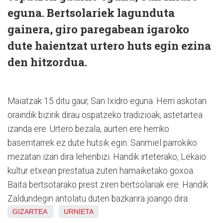
eguna. Bertsolariek lagunduta
gainera, giro paregabean igaroko
dute haientzat urtero huts egin ezina
den hitzordua.
Maiatzak 15 ditu gaur, San Ixidro eguna. Herri askotan
oraindik bizirik dirau ospatzeko tradizioak, astetartea
izanda ere. Urtero bezala, aurten ere herriko
baserritarrek ez dute hutsik egin. Sanmiel parrokiko
mezatan izan dira lehenbizi. Handik irteterako, Lekaio
kultur etxean prestatua zuten hamaiketako goxoa.
Baita bertsotarako prest ziren bertsolariak ere. Handik
Zaldundegin antolatu duten bazkarira joango dira.
GIZARTEA
URNIETA