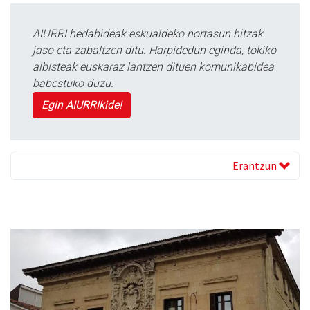
AIURRI hedabideak eskualdeko nortasun hitzak
jaso eta zabaltzen ditu. Harpidedun eginda, tokiko
albisteak euskaraz lantzen dituen komunikabidea
babestuko duzu.
Egin AIURRIkide!
Erantzun