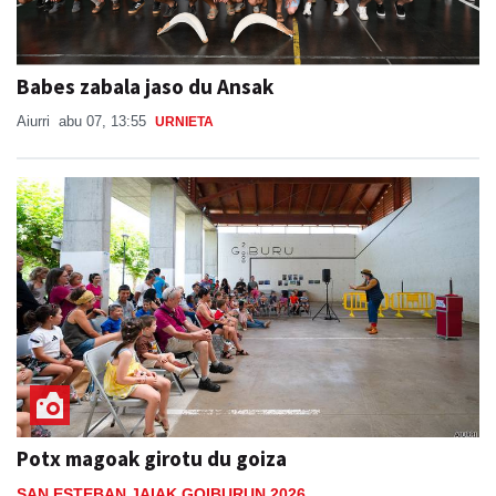
Babes zabala jaso du Ansak
Aiurri
abu 07, 13:55
URNIETA
Potx magoak girotu du goiza
SAN ESTEBAN JAIAK GOIBURUN 2026