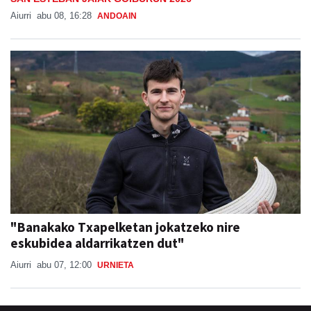
Aiurri
abu 08, 16:28
ANDOAIN
"Banakako Txapelketan jokatzeko nire
eskubidea aldarrikatzen dut"
Aiurri
abu 07, 12:00
URNIETA