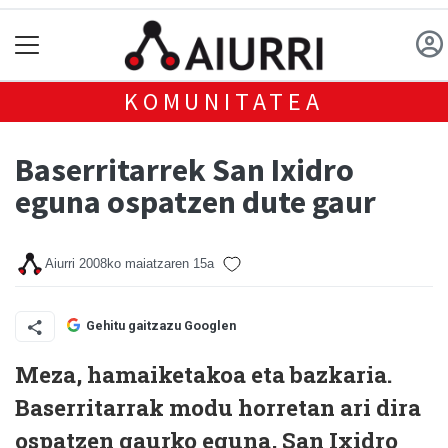
KOMUNITATEA
Baserritarrek San Ixidro
eguna ospatzen dute gaur
Aiurri
2008ko maiatzaren 15a
Gehitu gaitzazu Googlen
Meza, hamaiketakoa eta bazkaria.
Baserritarrak modu horretan ari dira
ospatzen gaurko eguna, San Ixidro