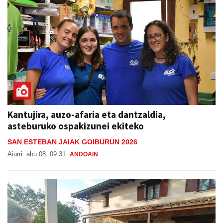
Kantujira, auzo-afaria eta dantzaldia,
asteburuko ospakizunei ekiteko
SAN ESTEBAN JAIAK GOIBURUN 2026
Aiurri
abu 08, 09:31
ANDOAIN