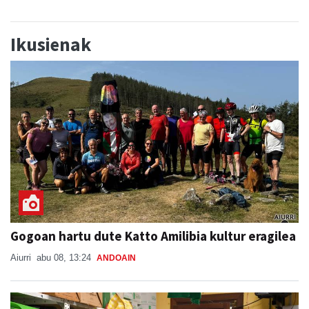
Ikusienak
Gogoan hartu dute Katto Amilibia kultur eragilea
Aiurri
abu 08, 13:24
ANDOAIN