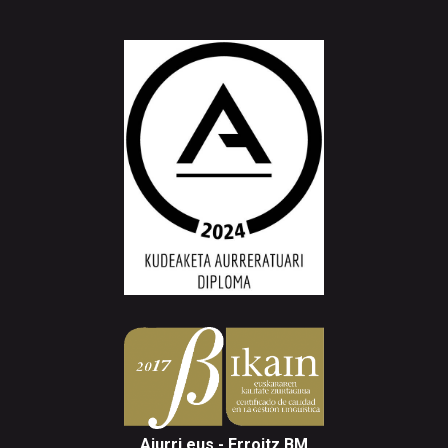
Aiurri.eus - Erroitz BM