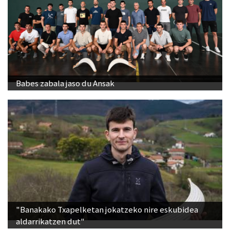
Babes zabala jaso du Ansak
"Banakako Txapelketan jokatzeko nire eskubidea
aldarrikatzen dut"