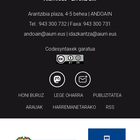
Arantzibia plaza, 4-5 behea | ANDOAIN
Tel.: 943 300 732 | Faxa: 943 300 731
andoain@aiurri.eus | idazkaritza@aiurri.eus
Codesyntaxek garatua
HONI BURUZ
LEGE OHARRA
PUBLIZITATEA
ARAUAK
HARREMANETARAKO
RSS