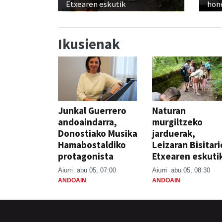
Etxearen eskutik
hon
Ikusienak
Junkal Guerrero
Naturan
andoaindarra,
murgiltzeko
Donostiako Musika
jarduerak,
Hamabostaldiko
Leizaran Bisitar
protagonista
Etxearen eskuti
Aiurri
abu 05, 07:00
Aiurri
abu 05, 08:30
ANDOAIN
ANDOAIN