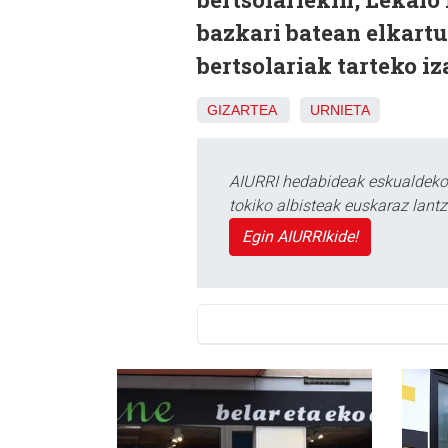
bazkari batean elkart
bertsolariak tarteko i
GIZARTEA
URNIETA
AIURRI hedabideak eskualdeko n
tokiko albisteak euskaraz lan
Egin AIURRIkide!