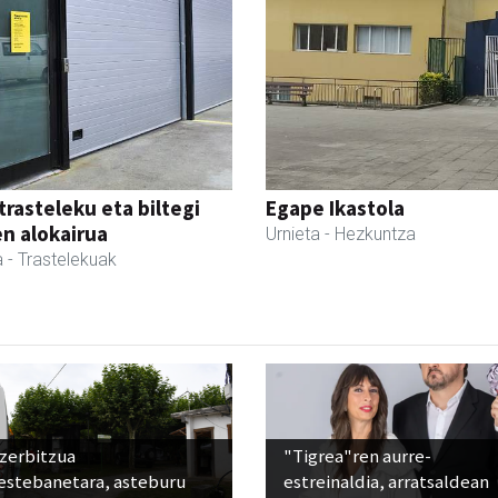
trasteleku eta biltegi
Egape Ikastola
en alokairua
Urnieta
- Hezkuntza
a
- Trastelekuak
 zerbitzua
"Tigrea"ren aurre-
estebanetara, asteburu
estreinaldia, arratsaldean