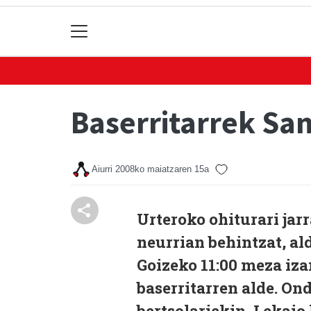
Baserritarrek Sa
Aiurri
2008ko maiatzaren 15a
Urteroko ohiturari jar
neurrian behintzat, ald
Goizeko 11:00 meza iza
baserritarren alde. O
bertsolariekin, Lekaio