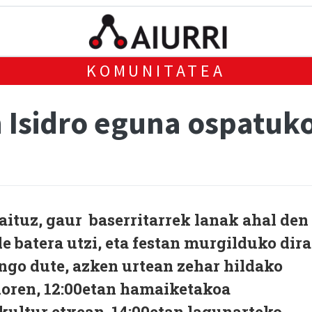
KOMUNITATEA
n Isidro eguna ospatuk
raituz, gaur baserritarrek lanak ahal den
e batera utzi, eta festan murgilduko dira
ngo dute, azken urtean zehar hildako
ndoren, 12:00etan hamaiketakoa
 kultur etxean. 14:00etan lagunarteko