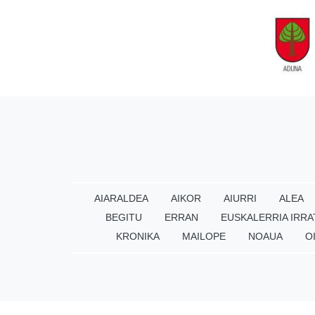
AIARALDEA
AIKOR
AIURRI
ALEA
BEGITU
ERRAN
EUSKALERRIA IRRA
KRONIKA
MAILOPE
NOAUA
O