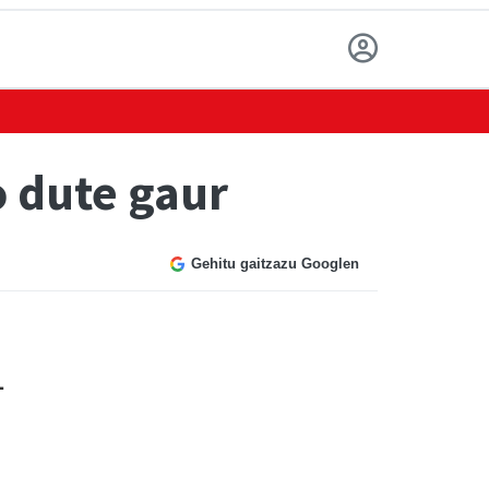
o dute gaur
Gehitu gaitzazu Googlen
.