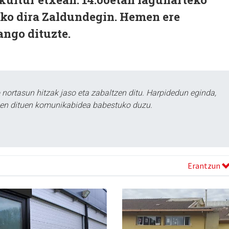
uko dira Zaldundegin. Hemen ere
zango dituzte.
ortasun hitzak jaso eta zabaltzen ditu. Harpidedun eginda,
tzen dituen komunikabidea babestuko duzu.
Erantzun