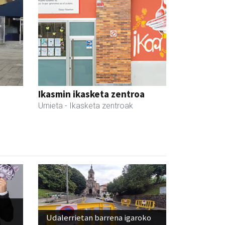
Ikasmin ikasketa zentroa
Urnieta
- Ikasketa zentroak
Udalerrietan barrena igaroko