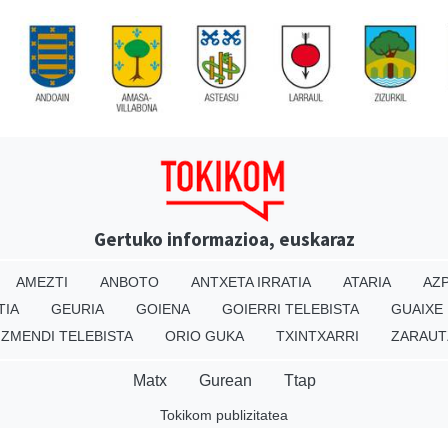
Gertuko informazioa, euskaraz
AMEZTI
ANBOTO
ANTXETA IRRATIA
ATARIA
AZP
TIA
GEURIA
GOIENA
GOIERRI TELEBISTA
GUAIXE
IZMENDI TELEBISTA
ORIO GUKA
TXINTXARRI
ZARAUT
Matx
Gurean
Ttap
Tokikom publizitatea
v16.25.0