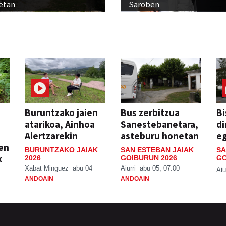
etan
Saroben
Buruntzako jaien
Bus zerbitzua
Bi
atarikoa, Ainhoa
Sanestebanetara,
di
Aiertzarekin
asteburu honetan
e
ien
BURUNTZAKO JAIAK
SAN ESTEBAN JAIAK
SA
k
2026
GOIBURUN 2026
GO
Xabat Minguez
abu 04
Aiurri
abu 05, 07:00
Aiu
ANDOAIN
ANDOAIN