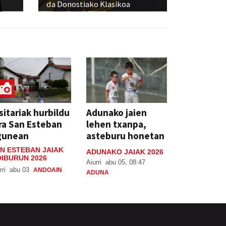
da Donostiako Klasikoa
sitariak hurbildu
Adunako jaien
ra San Esteban
lehen txanpa,
gunean
asteburu honetan
N ESTEBAN JAIAK
ADUNAKO JAIAK 2026
IBURUN 2026
Aiurri
abu 05, 08:47
rri
abu 03
ANDOAIN
ADUNA