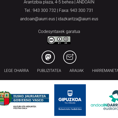
Arantzibia plaza, 4-5 behea | ANDOAIN
Tel.: 943 300 732 | Faxa: 943 300 731
andoain@aiurri.eus | idazkaritza@aiurri.eus
Codesyntaxek garatua
LEGE OHARRA
PUBLIZITATEA
ARAUAK
HARREMANET