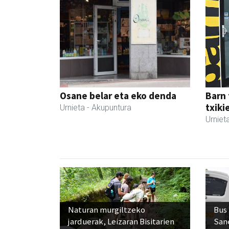
Osane belar eta eko denda
Barn 
txiki
Urnieta
- Akupuntura
Urniet
Naturan murgiltzeko
Bus
jarduerak, Leizaran Bisitarien
San