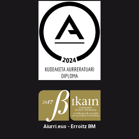
Aiurri.eus - Erroitz BM