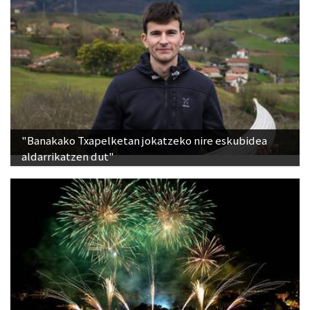
"Banakako Txapelketan jokatzeko nire eskubidea
aldarrikatzen dut"