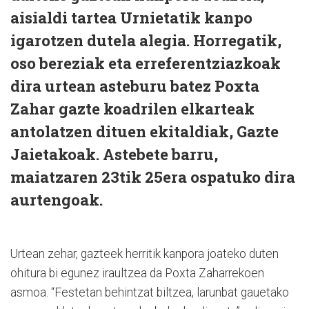
aisialdi tartea Urnietatik kanpo
igarotzen dutela alegia. Horregatik,
oso bereziak eta erreferentziazkoak
dira urtean asteburu batez Poxta
Zahar gazte koadrilen elkarteak
antolatzen dituen ekitaldiak, Gazte
Jaietakoak. Astebete barru,
maiatzaren 23tik 25era ospatuko dira
aurtengoak.
Urtean zehar, gazteek herritik kanpora joateko duten
ohitura bi egunez iraultzea da Poxta Zaharrekoen
asmoa. “Festetan behintzat biltzea, larunbat gauetako