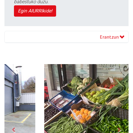
babestuko duzu.
Egin AIURRIkide!
Erantzun