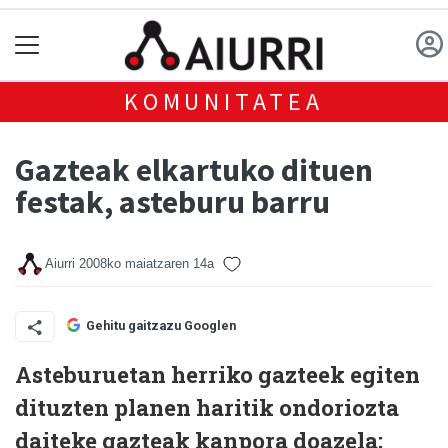
KOMUNITATEA
Gazteak elkartuko dituen
festak, asteburu barru
Aiurri
2008ko maiatzaren 14a
Gehitu gaitzazu Googlen
Asteburuetan herriko gazteek egiten
dituzten planen haritik ondoriozta
daiteke gazteak kanpora doazela;