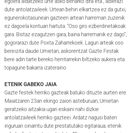
egoera aldatzeko urte asko beharko dira eta”, adierazi
dute antolatzaileek. Urtean behin elkartzea ez da gutxi,
egunerokotasunean gazteen artean harreman zuzenik
ez dagoela kontuan hartuta. “Oso giro ezberdinetakoak
gara. Bistaz ezagutzen gara, baina harremanik ez dago”,
gogorarazi dute Poxta Zaharrekoek. Lagun arteak oso
bereizita daude Urnietan, askorentzat Gazte Festak
bere adin tarte bereko herritarrekin biltzeko aukera eta
topagune bakarra izateraino.
ETENIK GABEKO JAIA
Gazte festek herriko gazteak batuko dituzte aurten ere.
Maiatzaren 23an ekingo zaion asteburuan, Urnietan
geratzeko aitzakia ugari eskaini nahi dizkie
antolatzaileek herriko gazteei. Ardatz nagusi baten
inguruan oinarritu dute prestatutako egitaraua; etenik