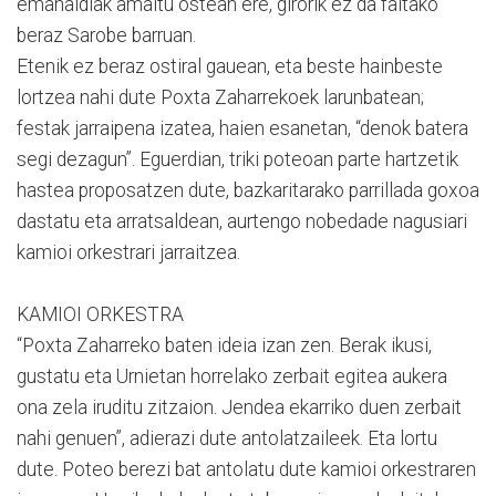
emanaldiak amaitu ostean ere, girorik ez da faltako
beraz Sarobe barruan.
Etenik ez beraz ostiral gauean, eta beste hainbeste
lortzea nahi dute Poxta Zaharrekoek larunbatean;
festak jarraipena izatea, haien esanetan, “denok batera
segi dezagun”. Eguerdian, triki poteoan parte hartzetik
hastea proposatzen dute, bazkaritarako parrillada goxoa
dastatu eta arratsaldean, aurtengo nobedade nagusiari
kamioi orkestrari jarraitzea.
KAMIOI ORKESTRA
“Poxta Zaharreko baten ideia izan zen. Berak ikusi,
gustatu eta Urnietan horrelako zerbait egitea aukera
ona zela iruditu zitzaion. Jendea ekarriko duen zerbait
nahi genuen”, adierazi dute antolatzaileek. Eta lortu
dute. Poteo berezi bat antolatu dute kamioi orkestraren