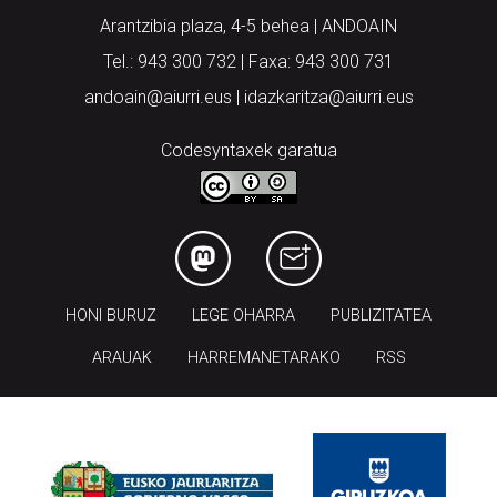
Arantzibia plaza, 4-5 behea | ANDOAIN
Tel.: 943 300 732 | Faxa: 943 300 731
andoain@aiurri.eus | idazkaritza@aiurri.eus
Codesyntaxek garatua
HONI BURUZ
LEGE OHARRA
PUBLIZITATEA
ARAUAK
HARREMANETARAKO
RSS