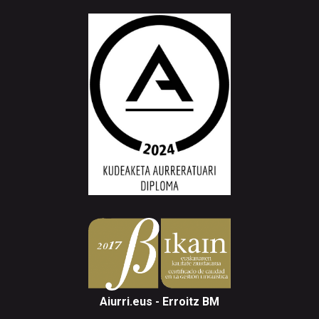
Aiurri.eus - Erroitz BM