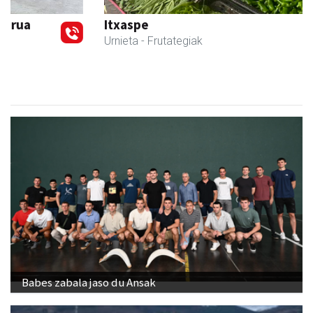
Previous
Next
Itxaspe
Urnieta
- Frutategiak
Babes zabala jaso du Ansak