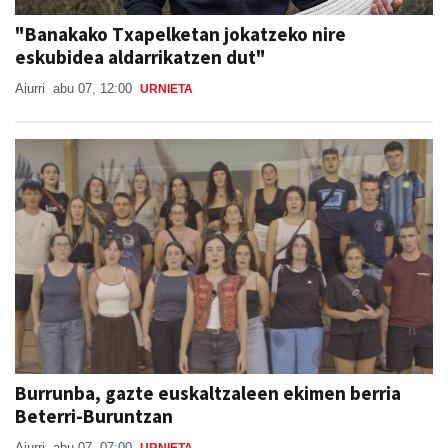
"Banakako Txapelketan jokatzeko nire
eskubidea aldarrikatzen dut"
Aiurri
abu 07, 12:00
URNIETA
Burrunba, gazte euskaltzaleen ekimen berria
Beterri-Buruntzan
Aiurri
abu 07, 07:00
URNIETA