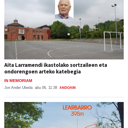
Aita Larramendi ikastolako sortzaileen eta
ondorengoen arteko katebegia
IN MEMORIAM
Jon Ander Ubeda
abu 06, 11:38
ANDOAIN