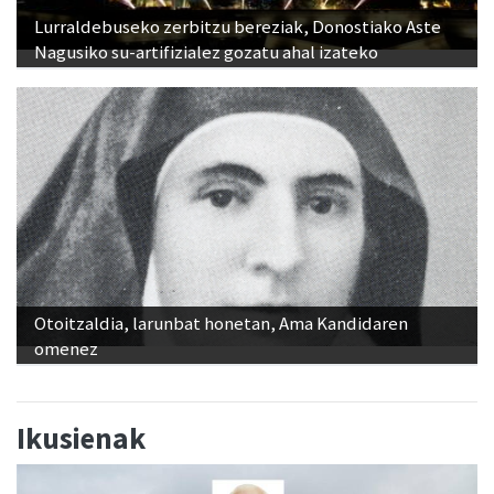
Lurraldebuseko zerbitzu bereziak, Donostiako Aste
Nagusiko su-artifizialez gozatu ahal izateko
Otoitzaldia, larunbat honetan, Ama Kandidaren
omenez
Ikusienak