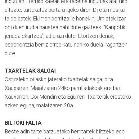
inguruan. Herriko kaleak eta taberna inguruak alaituko
dituzte, tartekatuz bertara igoko diren Dj eta musika
talde batek. Ekimen berritzaile honekin, Urnietak izan
ohi duen irudia haustea nahi dute gazteek. “Kanpotik
jendea ekartzea”, adierazi dute. Etortzen denak,
esperientzia berriz errepikatu nahiko duela iragartzen
dute.
TXARTELAK SALGAI
Ostiraleko oilasko jaterako txartelak salgai dira
Xauxarren. Maiatzaren 24ko parrilladakoak ere bai;
Xauxarren, Goi Mendin eta Egurren. Txartelak erosteko
azken eguna, maiatzaren 20a.
BILTOKI FALTA
Beste adin tarte batzuetako herritarrek biltzeko edo