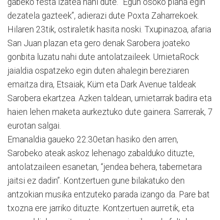
gabeko festa izatea nahi dute. “Egun osoko plana egin
dezatela gazteek”, adierazi dute Poxta Zaharrekoek.
Hilaren 23tik, ostiraletik hasita noski. Txupinazoa, afaria
San Juan plazan eta gero denak Sarobera joateko
gonbita luzatu nahi dute antolatzaileek. UrnietaRock
jaialdia ospatzeko egin duten ahalegin bereziaren
emaitza dira, Etsaiak, Küm eta Dark Avenue taldeak
Sarobera ekartzea. Azken taldean, urnietarrak badira eta
haien lehen maketa aurkeztuko dute gainera. Sarrerak, 7
eurotan salgai.
Emanaldia gaueko 22:30etan hasiko den arren,
Sarobeko ateak askoz lehenago zabalduko dituzte,
antolatzaileen esanetan, “jendea behera, tabernetara
jaitsi ez dadin”. Kontzertuen gune bilakatuko den
antzokian musika entzuteko parada izango da. Pare bat
txozna ere jarriko dituzte. Kontzertuen aurretik, eta