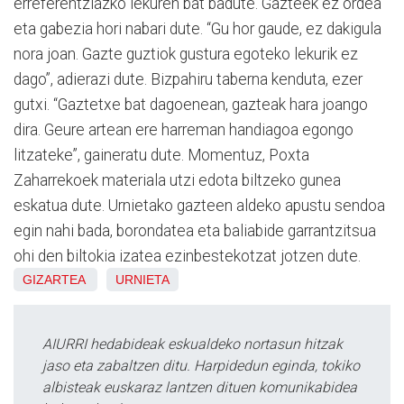
erreferentziazko lekuren bat badute. Gazteek ez ordea
eta gabezia hori nabari dute. “Gu hor gaude, ez dakigula
nora joan. Gazte guztiok gustura egoteko lekurik ez
dago”, adierazi dute. Bizpahiru taberna kenduta, ezer
gutxi. “Gaztetxe bat dagoenean, gazteak hara joango
dira. Geure artean ere harreman handiagoa egongo
litzateke”, gaineratu dute. Momentuz, Poxta
Zaharrekoek materiala utzi edota biltzeko gunea
eskatua dute. Urnietako gazteen aldeko apustu sendoa
egin nahi bada, borondatea eta baliabide garrantzitsua
ohi den biltokia izatea ezinbestekotzat jotzen dute.
GIZARTEA
URNIETA
AIURRI hedabideak eskualdeko nortasun hitzak
jaso eta zabaltzen ditu. Harpidedun eginda, tokiko
albisteak euskaraz lantzen dituen komunikabidea