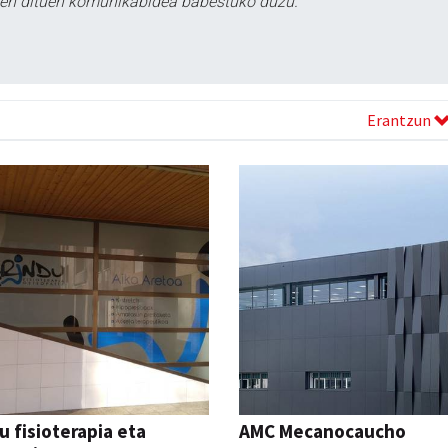
tzen dituen komunikabidea babestuko duzu.
Erantzun
u fisioterapia eta
AMC Mecanocaucho