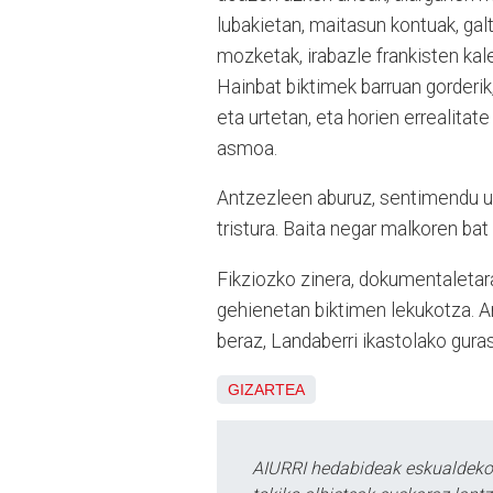
lubakietan, maitasun kontuak, gal
mozketak, irabazle frankisten kal
Hainbat biktimek barruan gorderik,
eta urtetan, eta horien errealitat
asmoa.
Antzezleen aburuz, sentimendu ugar
tristura. Baita negar malkoren bat
Fikziozko zinera, dokumentaletara,
gehienetan biktimen lekukotza. Ant
beraz, Landaberri ikastolako gura
GIZARTEA
AIURRI hedabideak eskualdeko n