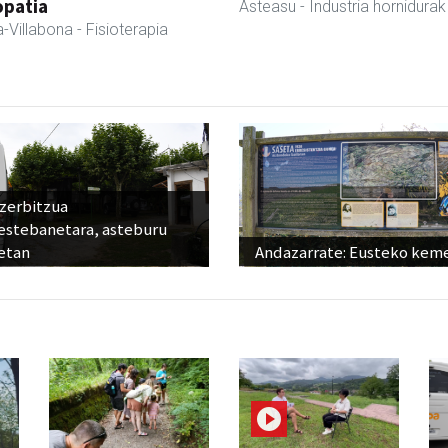
opatia
Asteasu
- Industria hornidurak
-Villabona
- Fisioterapia
 zerbitzua
estebanetara, asteburu
etan
Andazarrate: Eusteko kem