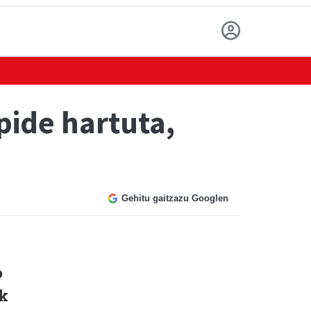
pide hartuta,
Gehitu gaitzazu Googlen
o
ak