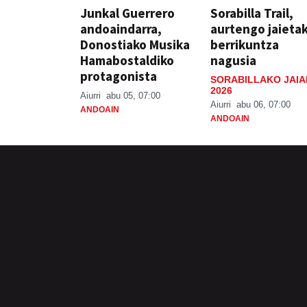
Junkal Guerrero
Sorabilla Trail,
andoaindarra,
aurtengo jaieta
Donostiako Musika
berrikuntza
Hamabostaldiko
nagusia
protagonista
SORABILLAKO JAIA
2026
Aiurri
abu 05, 07:00
Aiurri
abu 06, 07:00
ANDOAIN
ANDOAIN