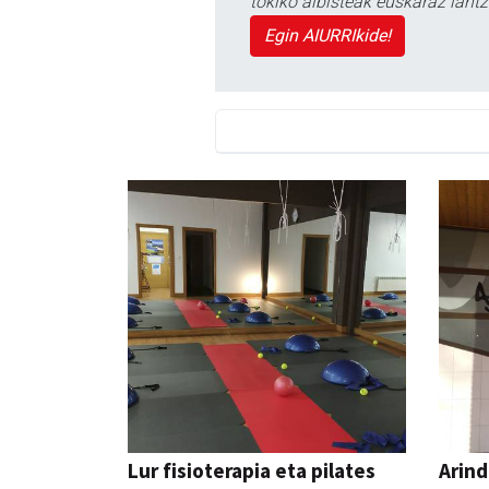
tokiko albisteak euskaraz lan
Egin AIURRIkide!
Lur fisioterapia eta pilates
Arind