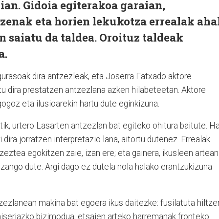
ian. Gidoia egiterakoa garaian,
zenak eta horien lekukotza errealak aha
n saiatu da taldea. Oroituz taldeak
a.
gurasoak dira antzezleak, eta Joserra Fatxado aktore
u dira prestatzen antzezlana azken hilabeteetan. Aktore
gogoz eta ilusioarekin hartu dute eginkizuna.
k, urtero Lasarten antzezlan bat egiteko ohitura baitute. Ha
dira jorratzen interpretazio lana, aitortu dutenez. Errealak
zeztea egokitzen zaie, izan ere; eta gainera, ikusleen artean
izango dute. Argi dago ez dutela nola halako erantzukizuna
ezlanean makina bat egoera ikus daitezke: fusilatuta hiltze
iseriazko bizimodua, etsaien arteko harremanak fronteko