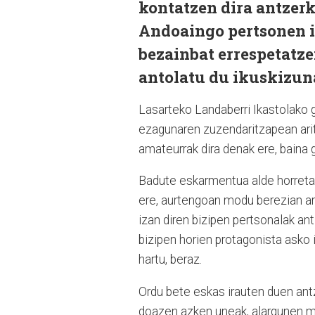
kontatzen dira antzerk
Andoaingo pertsonen i
bezainbat errespetatze
antolatu du ikuskizun
Lasarteko Landaberri Ikastolako 
ezagunaren zuzendaritzapean arit
amateurrak dira denak ere, baina 
Badute eskarmentua alde horretati
ere, aurtengoan modu berezian ari 
izan diren bizipen pertsonalak ant
bizipen horien protagonista asko 
hartu, beraz.
Ordu bete eskas irauten duen antz
doazen azken uneak, alargunen m