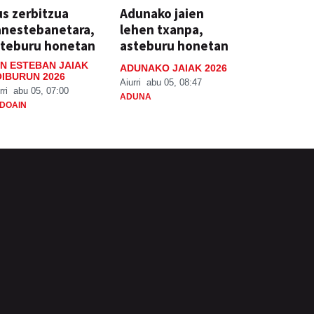
s zerbitzua
Adunako jaien
anestebanetara,
lehen txanpa,
steburu honetan
asteburu honetan
N ESTEBAN JAIAK
ADUNAKO JAIAK 2026
IBURUN 2026
Aiurri
abu 05, 08:47
rri
abu 05, 07:00
ADUNA
DOAIN