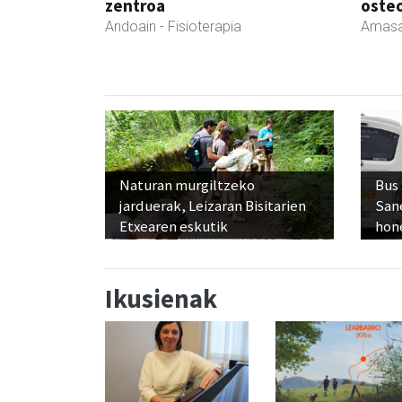
zentroa
oste
Andoain
- Fisioterapia
Amasa
Naturan murgiltzeko
Bus
jarduerak, Leizaran Bisitarien
San
Etxearen eskutik
hon
Ikusienak