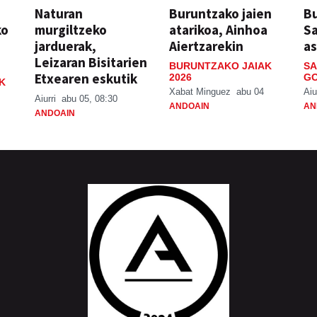
Naturan
Buruntzako jaien
Bu
ko
murgiltzeko
atarikoa, Ainhoa
S
jarduerak,
Aiertzarekin
a
Leizaran Bisitarien
BURUNTZAKO JAIAK
SA
Etxearen eskutik
2026
GO
K
Xabat Minguez
abu 04
Aiu
Aiurri
abu 05, 08:30
ANDOAIN
AN
ANDOAIN