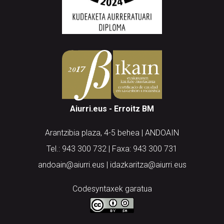
Aiurri.eus - Erroitz BM
Arantzibia plaza, 4-5 behea | ANDOAIN
Tel.: 943 300 732 | Faxa: 943 300 731
andoain@aiurri.eus | idazkaritza@aiurri.eus
Codesyntaxek garatua