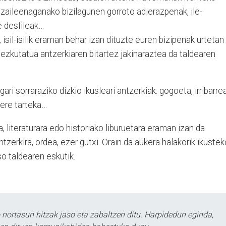
tzaileenaganako bizilagunen gorroto adierazpenak, ile-
e desfileak…
 isil-isilik eraman behar izan dituzte euren bizipenak urtetan
e ezkutatua antzerkiaren bitartez jakinaraztea da taldearen
i sorraraziko dizkio ikusleari antzerkiak: gogoeta, irribarrea
 ere tarteka…
 literaturara edo historiako liburuetara eraman izan da
zerkira, ordea, ezer gutxi. Orain da aukera halakorik ikustek
so taldearen eskutik.
ortasun hitzak jaso eta zabaltzen ditu. Harpidedun eginda,