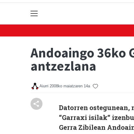
Andoaingo 36ko G
antzezlana
Aiurri
2008ko maiatzaren 14a
Datorren ostegunean, 
“Garraxi isilak“ izen
Gerra Zibilean Andoain