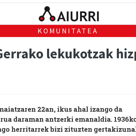
KOMUNITATEA
errako lekukotzak hiz
maiatzaren 22an, ikus ahal izango da
burua daraman antzerki emanaldia. 1936k
go herritarrek bizi zituzten gertakizun