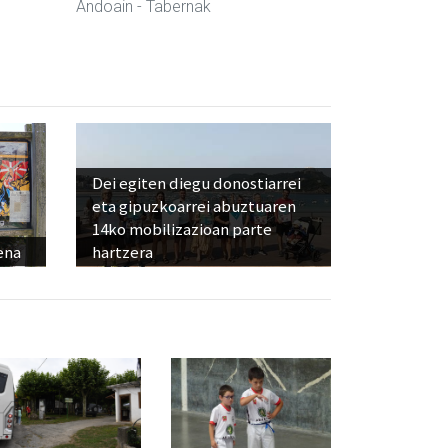
Andoain
- Tabernak
Dei egiten diegu donostiarrei
eta gipuzkoarrei abuztuaren
14ko mobilizazioan parte
ena
hartzera