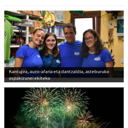
Kantujira, auzo-afaria eta dantzaldia, asteburuko
ospakizunei ekiteko