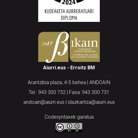
Aiurri.eus - Erroitz BM
Arantzibia plaza, 4-5 behea | ANDOAIN
Tel.: 943 300 732 | Faxa: 943 300 731
andoain@aiurri.eus | idazkaritza@aiurri.eus
Codesyntaxek garatua