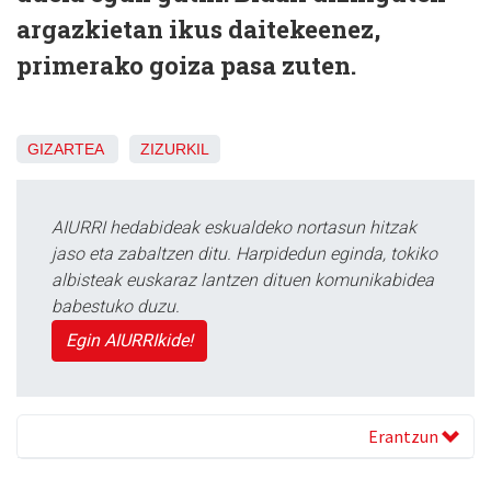
argazkietan ikus daitekeenez,
primerako goiza pasa zuten.
GIZARTEA
ZIZURKIL
AIURRI hedabideak eskualdeko nortasun hitzak
jaso eta zabaltzen ditu. Harpidedun eginda, tokiko
albisteak euskaraz lantzen dituen komunikabidea
babestuko duzu.
Egin AIURRIkide!
Erantzun