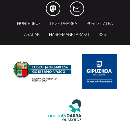
HONI BURUZ
LEGE OHARRA
PUBLIZITATEA
ARAUAK
HARREMANETARAKO
RSS