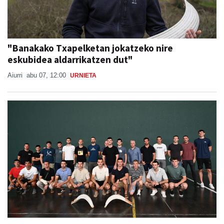
"Banakako Txapelketan jokatzeko nire
eskubidea aldarrikatzen dut"
Aiurri
abu 07, 12:00
URNIETA
Babes zabala jaso du Ansak
Aiurri
abu 07, 13:55
URNIETA