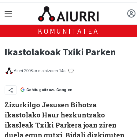
KOMUNITATEA
Ikastolakoak Txiki Parken
Aiurri
2008ko maiatzaren 14a
Gehitu gaitzazu Googlen
Zizurkilgo Jesusen Bihotza
ikastolako Haur hezkuntzako
ikasleak Txiki Parkera joan ziren
duela egun gutxi. Bidali dizkiguten