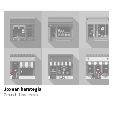
Previous
Next
Zizurkilgo Udala
Zizurkil
- Udaletxeak