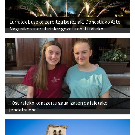
Lurraldebuseko zerbitzu bereziak, Donostiako Aste
Nagusiko su-artifizialez gozatu ahal izateko
"Ostiraleko kontzertu gaua izaten da jaietako
jendetsuena"