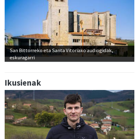
San Bittorreko eta Santa Vitoriako audiogidak,
eskuragarri
Ikusienak