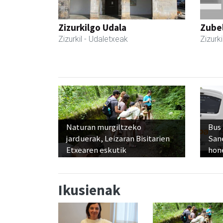
Zizurkilgo Udala
Zubel
Zizurkil
- Udaletxeak
Zizurki
Naturan murgiltzeko
Bus
jarduerak, Leizaran Bisitarien
San
Etxearen eskutik
hon
Ikusienak