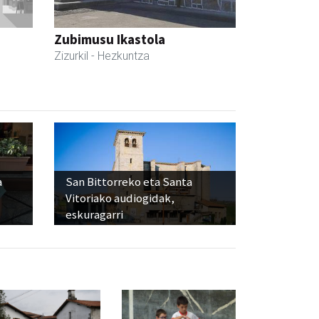
Zubimusu Ikastola
Zizurkil
- Hezkuntza
a
San Bittorreko eta Santa
Vitoriako audiogidak,
eskuragarri