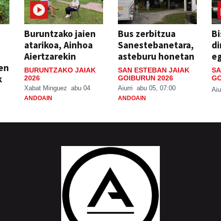
Buruntzako jaien
Bus zerbitzua
Bi
atarikoa, Ainhoa
Sanestebanetara,
di
Aiertzarekin
asteburu honetan
e
ien
BURUNTZAKO JAIAK
SAN ESTEBAN JAIAK
SA
k
2026
GOIBURUN 2026
GO
Xabat Minguez
abu 04
Aiurri
abu 05, 07:00
Aiu
ANDOAIN
ANDOAIN