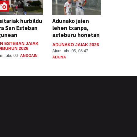
sitariak hurbildu
Adunako jaien
ra San Esteban
lehen txanpa,
gunean
asteburu honetan
N ESTEBAN JAIAK
ADUNAKO JAIAK 2026
IBURUN 2026
Aiurri
abu 05, 08:47
rri
abu 03
ANDOAIN
ADUNA