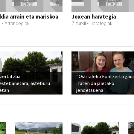
dia arrain eta mariskoa
Joxean harategia
l
- Arrandegiak
Zizurkil
- Harategiak
 zerbitzua
"Ostiraleko kontzertu gau
estebanetara, asteburu
izaten da jaietako
etan
jendetsuena"