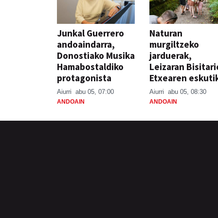
Junkal Guerrero
Naturan
andoaindarra,
murgiltzeko
Donostiako Musika
jarduerak,
Hamabostaldiko
Leizaran Bisitar
protagonista
Etxearen eskuti
Aiurri
abu 05, 07:00
Aiurri
abu 05, 08:30
ANDOAIN
ANDOAIN