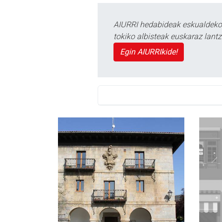
AIURRI hedabideak eskualdeko n
tokiko albisteak euskaraz lan
Egin AIURRIkide!