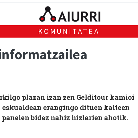
KOMUNITATEA
informatzailea
rkilgo plazan izan zen Gelditour kamioi
 eskualdean erangingo dituen kalteen
n panelen bidez nahiz hizlarien ahotik.