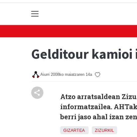
Gelditour kamioi 
Aiurri
2008ko maiatzaren 14a
Atzo arratsaldean Zizu
informatzailea. AHTak
berri jaso ahal izan ze
GIZARTEA
ZIZURKIL