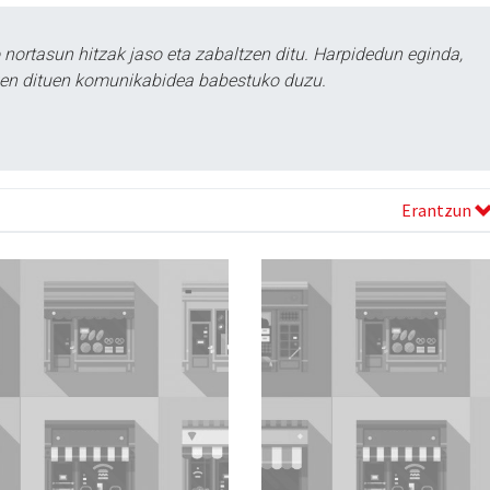
ortasun hitzak jaso eta zabaltzen ditu. Harpidedun eginda,
tzen dituen komunikabidea babestuko duzu.
Erantzun