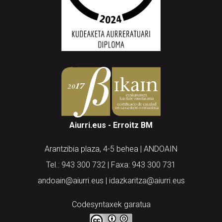
Aiurri.eus - Erroitz BM
Arantzibia plaza, 4-5 behea | ANDOAIN
Tel.: 943 300 732 | Faxa: 943 300 731
andoain@aiurri.eus | idazkaritza@aiurri.eus
Codesyntaxek garatua