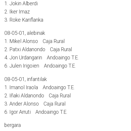
1. Jokin Alberdi
2. Iker Imaz
3. Roke Kanflanka
08-05-01, alebinak
1. Mikel Alonso Caja Rural
2. Patxi Aldanondo Caja Rural
4. Jon Urdangarin Andoaingo T.E.
6. Julen Irigoien Andoaingo T.E.
08-05-01, infantilak
1. Imanol Iraola Andoaingo T.E.
2. Iñaki Aldanondo Caja Rural
3. Ander Alonso Caja Rural
6. Igor Arruti Andoaingo T.E.
bergara