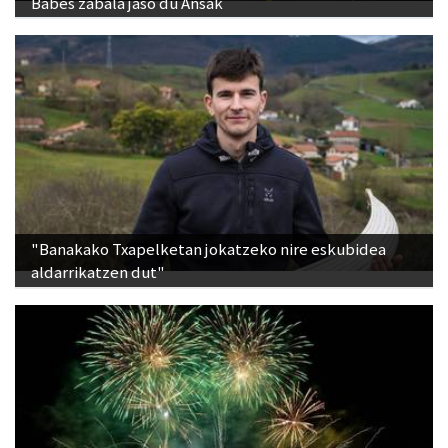
Babes zabala jaso du Ansak
"Banakako Txapelketan jokatzeko nire eskubidea
aldarrikatzen dut"