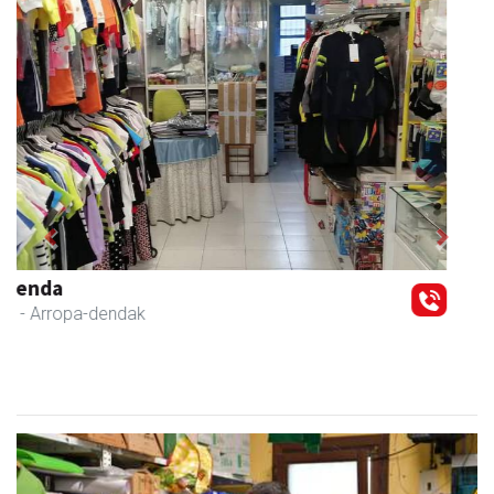
Previous
Next
Zizurkilgo Udala
Zizurkil
- Udaletxeak