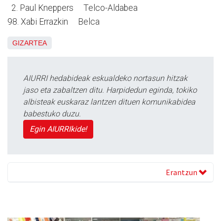
2. Paul Kneppers Telco-Aldabea
98. Xabi Errazkin Belca
GIZARTEA
AIURRI hedabideak eskualdeko nortasun hitzak
jaso eta zabaltzen ditu. Harpidedun eginda, tokiko
albisteak euskaraz lantzen dituen komunikabidea
babestuko duzu.
Egin AIURRIkide!
Erantzun