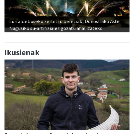
Lurraldebuseko zerbitzu bereziak, Donostiako Aste
Nagusiko su-artifizialez gozatu ahal izateko
Ikusienak