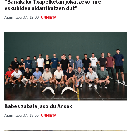
"Banakako Txapelketan jokatzeko nire
eskubidea aldarrikatzen dut"
Aiurri
abu 07, 12:00
URNIETA
Babes zabala jaso du Ansak
Aiurri
abu 07, 13:55
URNIETA