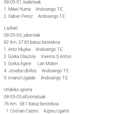
08-05-01, kadeteak
1. Mikel Iturria Andoaingo T.E.
2. Xabier Perez Andoaingo T.E.
Lazkao
08-05-03, jubenilak
82 Km. 37.83 bataz bestekoa
1. Aritz Mujika Andoaingo T.E.
2. Gorka Olaizola Viveros S.Anton
3. Gorka Agirre Lan Mobel
4. Joseba Ubillos Andoaingo T.E.
9. Imanol Ugalde Andoaingo T.E.
Urrakiko igoera
08-05-03,afizionatuak
76 Km. 38.1 bataz bestekoa
1. Cristian Castro Azpiru Ugarte