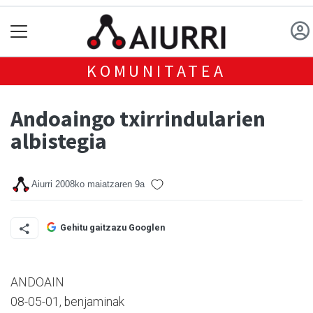
KOMUNITATEA
Andoaingo txirrindularien
albistegia
Aiurri
2008ko maiatzaren 9a
Gehitu gaitzazu Googlen
ANDOAIN
08-05-01, benjaminak