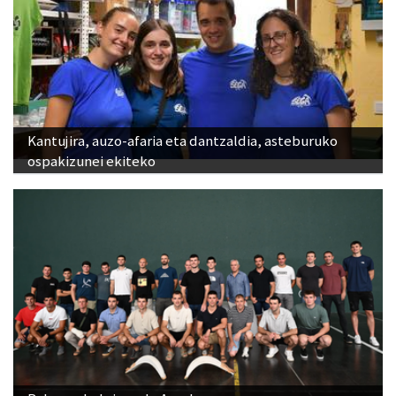
Kantujira, auzo-afaria eta dantzaldia, asteburuko
ospakizunei ekiteko