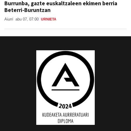
Burrunba, gazte euskaltzaleen ekimen berria
Beterri-Buruntzan
Aiurri
abu 07, 07:00
URNIETA