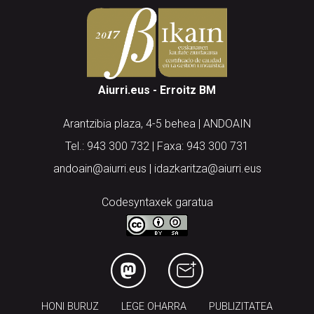
Aiurri.eus - Erroitz BM
Arantzibia plaza, 4-5 behea | ANDOAIN
Tel.: 943 300 732 | Faxa: 943 300 731
andoain@aiurri.eus | idazkaritza@aiurri.eus
Codesyntaxek garatua
HONI BURUZ
LEGE OHARRA
PUBLIZITATEA