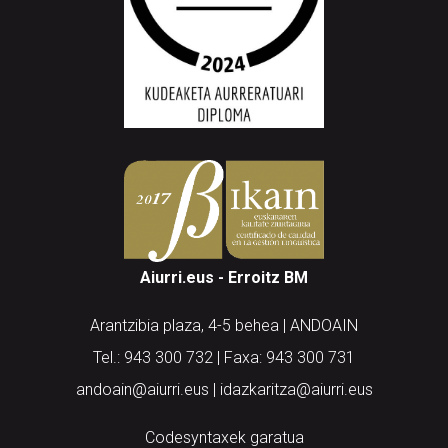
Aiurri.eus - Erroitz BM
Arantzibia plaza, 4-5 behea | ANDOAIN
Tel.: 943 300 732 | Faxa: 943 300 731
andoain@aiurri.eus | idazkaritza@aiurri.eus
Codesyntaxek garatua