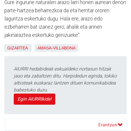
Gure ingurune naturalen arazo larri honen aurrean denon
parte-hartzea beharrezkoa da eta herritar ororen
laguntza eskertuko dugu. Hala ere, arazo edo
ezbeharren bat izanez gero, ahalik eta arinen
jakinaraztea eskertuko genizueke".
GIZARTEA
AMASA-VILLABONA
AIURRI hedabideak eskualdeko nortasun hitzak
jaso eta zabaltzen ditu. Harpidedun eginda, tokiko
albisteak euskaraz lantzen dituen komunikabidea
babestuko duzu.
Egin AIURRIkide!
Erantzun