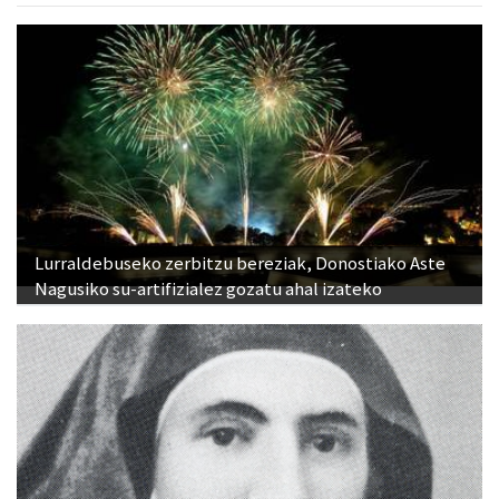
Lurraldebuseko zerbitzu bereziak, Donostiako Aste
Nagusiko su-artifizialez gozatu ahal izateko