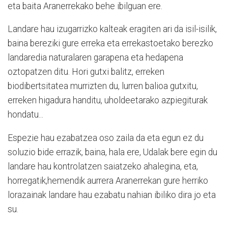
eta baita Aranerrekako behe ibilguan ere.
Landare hau izugarrizko kalteak eragiten ari da isil-isilik,
baina bereziki gure erreka eta errekastoetako berezko
landaredia naturalaren garapena eta hedapena
oztopatzen ditu. Hori gutxi balitz, erreken
biodibertsitatea murrizten du, lurren balioa gutxitu,
erreken higadura handitu, uholdeetarako azpiegiturak
hondatu...
Espezie hau ezabatzea oso zaila da eta egun ez du
soluzio bide errazik, baina, hala ere, Udalak bere egin du
landare hau kontrolatzen saiatzeko ahalegina, eta,
horregatik,hemendik aurrera Aranerrekan gure herriko
lorazainak landare hau ezabatu nahian ibiliko dira jo eta
su.