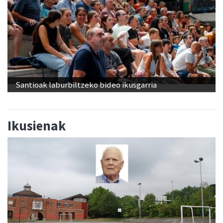
Santioak laburbiltzeko bideo ikusgarria
Ikusienak