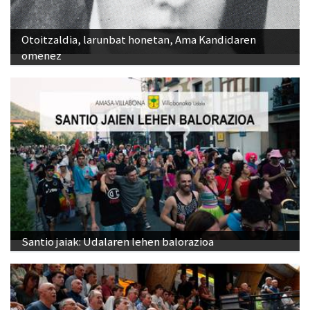
Otoitzaldia, larunbat honetan, Ama Kandidaren
omenez
Santio jaiak: Udalaren lehen balorazioa