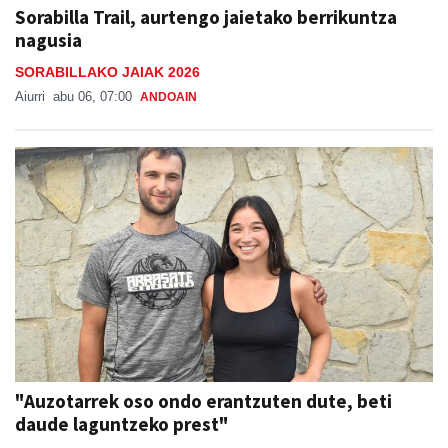
Sorabilla Trail, aurtengo jaietako berrikuntza
nagusia
SORABILLAKO JAIAK 2026
Aiurri
abu 06, 07:00
ANDOAIN
"Auzotarrek oso ondo erantzuten dute, beti
daude laguntzeko prest"