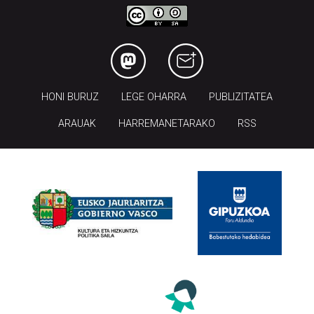
HONI BURUZ
LEGE OHARRA
PUBLIZITATEA
ARAUAK
HARREMANETARAKO
RSS