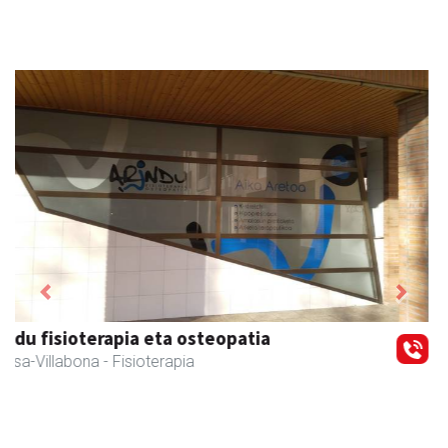
Previous
Next
Iraola aholkularitza
Amasa-Villabona
- Abokatuak