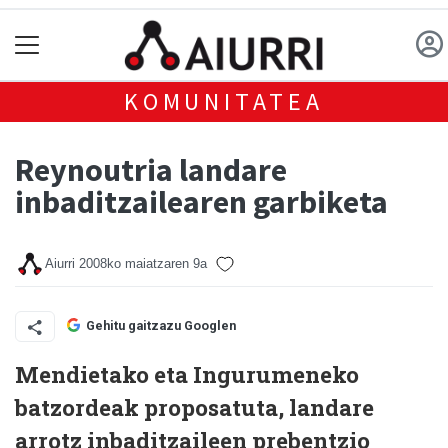
KOMUNITATEA
Reynoutria landare
inbaditzailearen garbiketa
Aiurri
2008ko maiatzaren 9a
Gehitu gaitzazu Googlen
Mendietako eta Ingurumeneko
batzordeak proposatuta, landare
arrotz inbaditzaileen prebentzio