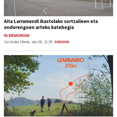
Aita Larramendi ikastolako sortzaileen eta
ondorengoen arteko katebegia
IN MEMORIAM
Jon Ander Ubeda
abu 06, 11:38
ANDOAIN