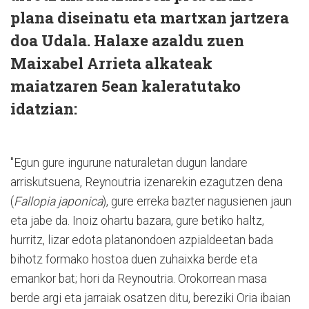
plana diseinatu eta martxan jartzera
doa Udala. Halaxe azaldu zuen
Maixabel Arrieta alkateak
maiatzaren 5ean kaleratutako
idatzian:
"Egun gure ingurune naturaletan dugun landare
arriskutsuena, Reynoutria izenarekin ezagutzen dena
(
Fallopia japonica
), gure erreka bazter nagusienen jaun
eta jabe da. Inoiz ohartu bazara, gure betiko haltz,
hurritz, lizar edota platanondoen azpialdeetan bada
bihotz formako hostoa duen zuhaixka berde eta
emankor bat; hori da Reynoutria. Orokorrean masa
berde argi eta jarraiak osatzen ditu, bereziki Oria ibaian