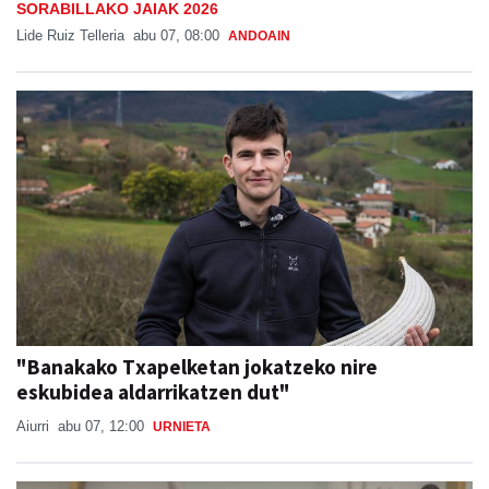
SORABILLAKO JAIAK 2026
Lide Ruiz Telleria
abu 07, 08:00
ANDOAIN
"Banakako Txapelketan jokatzeko nire
eskubidea aldarrikatzen dut"
Aiurri
abu 07, 12:00
URNIETA