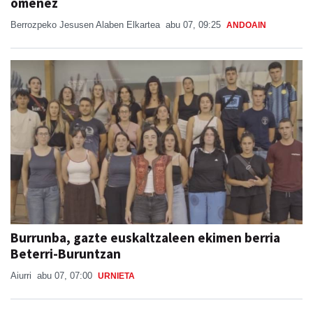
omenez
Berrozpeko Jesusen Alaben Elkartea
abu 07, 09:25
ANDOAIN
Burrunba, gazte euskaltzaleen ekimen berria
Beterri-Buruntzan
Aiurri
abu 07, 07:00
URNIETA