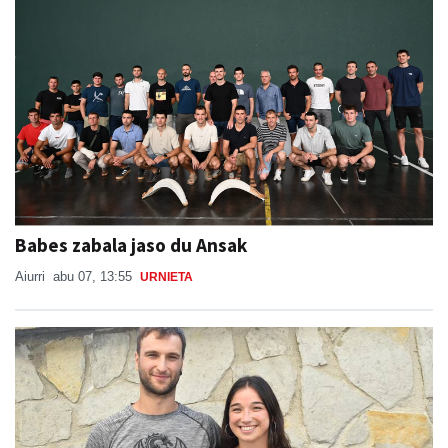
Babes zabala jaso du Ansak
Aiurri
abu 07, 13:55
URNIETA