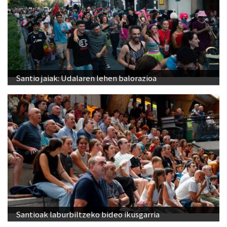
Santio jaiak: Udalaren lehen balorazioa
Santioak laburbiltzeko bideo ikusgarria