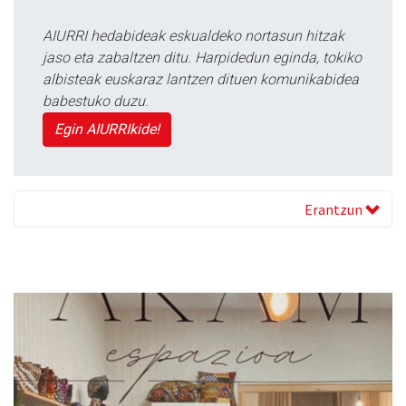
AIURRI hedabideak eskualdeko nortasun hitzak
jaso eta zabaltzen ditu. Harpidedun eginda, tokiko
albisteak euskaraz lantzen dituen komunikabidea
babestuko duzu.
Egin AIURRIkide!
Erantzun