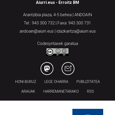
Aiurri.eus - Erroitz BM
Arantzibia plaza, 4-5 behea | ANDOAIN
Tel.: 943 300 732 | Faxa: 943 300 731
andoain@aiurri.eus | idazkaritza@aiurri.eus
Codesyntaxek garatua
HONI BURUZ
LEGE OHARRA
PUBLIZITATEA
ARAUAK
HARREMANETARAKO
RSS