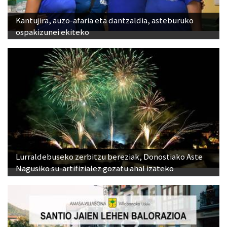
Kantujira, auzo-afaria eta dantzaldia, asteburuko
ospakizunei ekiteko
Lurraldebuseko zerbitzu bereziak, Donostiako Aste
Nagusiko su-artifizialez gozatu ahal izateko