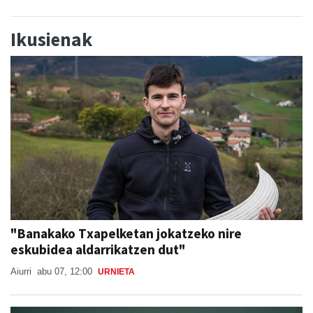
Ikusienak
"Banakako Txapelketan jokatzeko nire
eskubidea aldarrikatzen dut"
Aiurri
abu 07, 12:00
URNIETA