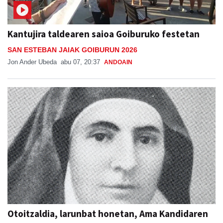
Kantujira taldearen saioa Goiburuko festetan
SAN ESTEBAN JAIAK GOIBURUN 2026
Jon Ander Ubeda
abu 07, 20:37
ANDOAIN
Otoitzaldia, larunbat honetan, Ama Kandidaren