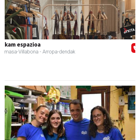
Previous
Next
Fleming Herri Eskola
Amasa-Villabona
- Hezkuntza