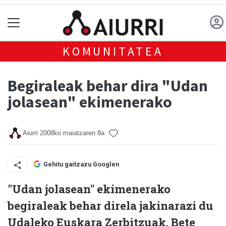
KOMUNITATEA
Begiraleak behar dira "Udan
jolasean" ekimenerako
Aiurri
2008ko maiatzaren 8a
Gehitu gaitzazu Googlen
"Udan jolasean" ekimenerako
begiraleak behar direla jakinarazi du
Udaleko Euskara Zerbitzuak. Bete