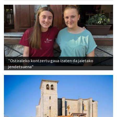
Txekor Jateko bazkaria Adunan
"Ostiraleko kontzertu gaua izaten da jaietako
jendetsuena"