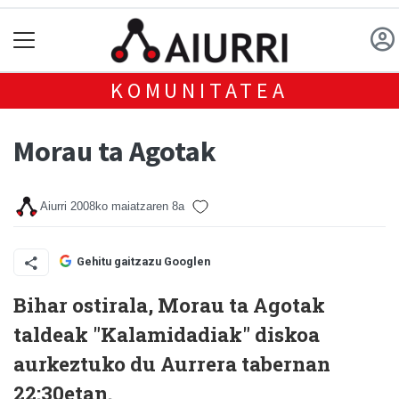
KOMUNITATEA
Morau ta Agotak
Aiurri
2008ko maiatzaren 8a
Gehitu gaitzazu Googlen
Bihar ostirala, Morau ta Agotak
taldeak "Kalamidadiak" diskoa
aurkeztuko du Aurrera tabernan
22:30etan.