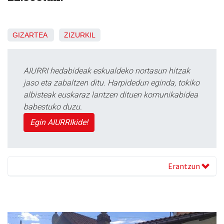
GIZARTEA
ZIZURKIL
AIURRI hedabideak eskualdeko nortasun hitzak
jaso eta zabaltzen ditu. Harpidedun eginda, tokiko
albisteak euskaraz lantzen dituen komunikabidea
babestuko duzu.
Egin AIURRIkide!
Erantzun