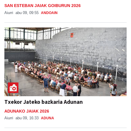
Txinga-proba, estrainekoz, Goiburuko jaietan
SAN ESTEBAN JAIAK GOIBURUN 2026
Aiurri
abu 09, 09:55
ANDOAIN
Txekor Jateko bazkaria Adunan
ADUNAKO JAIAK 2026
Aiurri
abu 09, 16:33
ADUNA