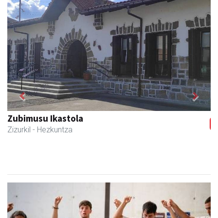
Previous
Next
Zubeldia arrain eta mariskoa
Zizurkil
- Arrandegiak