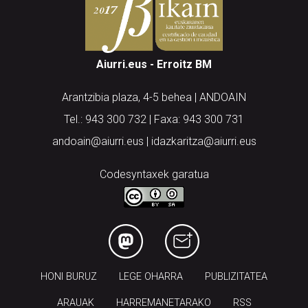
Aiurri.eus - Erroitz BM
Arantzibia plaza, 4-5 behea | ANDOAIN
Tel.: 943 300 732 | Faxa: 943 300 731
andoain@aiurri.eus | idazkaritza@aiurri.eus
Codesyntaxek garatua
HONI BURUZ
LEGE OHARRA
PUBLIZITATEA