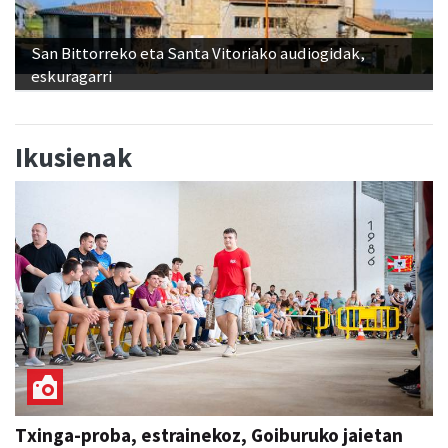
San Bittorreko eta Santa Vitoriako audiogidak,
eskuragarri
Ikusienak