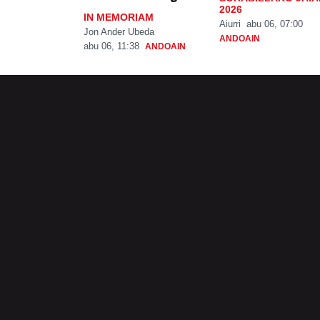
2026
IN MEMORIAM
Aiurri
abu 06, 07:00
Jon Ander Ubeda
ANDOAIN
abu 06, 11:38
ANDOAIN