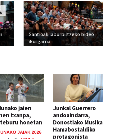
n
Santioak laburbiltzeko bideo
ikusgarria
unako jaien
Junkal Guerrero
hen txanpa,
andoaindarra,
steburu honetan
Donostiako Musika
Hamabostaldiko
UNAKO JAIAK 2026
protagonista