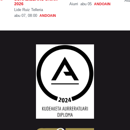
Aiu
2026
Aiurri
abu 05
ANDOAIN
Lide Ruiz Telleria
abu 07, 08:00
ANDOAIN