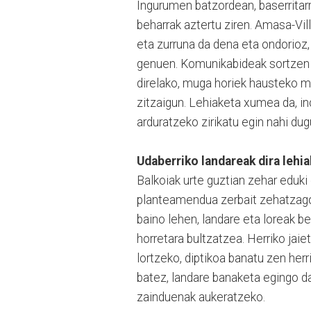
Ingurumen batzordean, baserritar
beharrak aztertu ziren. Amasa-Vi
eta zurruna da dena eta ondorioz,
genuen. Komunikabideak sortzen d
direlako, muga horiek hausteko mo
zitzaigun. Lehiaketa xumea da, in
arduratzeko zirikatu egin nahi dug
Udaberriko landareak dira lehi
Balkoiak urte guztian zehar eduki 
planteamendua zerbait zehatzagoa
baino lehen, landare eta loreak 
horretara bultzatzea. Herriko jaie
lortzeko, diptikoa banatu zen her
batez, landare banaketa egingo da 
zainduenak aukeratzeko.