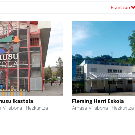
Erantzun
usu Ikastola
Fleming Herri Eskola
-Villabona
- Hezkuntza
Amasa-Villabona
- Hezkuntza