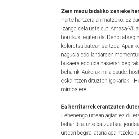
Zein mezu bidaliko zenieke her
Parte hartzera animatzeko. Ez da
izango dela uste dut. Amasa-Vill
hori ikusi egiten da. Denoi atsegi
koloretsu batean sartzea. Apainke
nagusia edo landareen momenturik
bukaera edo uda hasierari begirako
beharrik. Aukerak mila daude: ho
eskaintzen dituzten igokariak… Ho
mimoa ere.
Ea herritarrek erantzuten dut
Lehenengo urtean agian ez du eran
behar dira; urte batzuetara, jende
urteari begira, ataria apaintzeko 