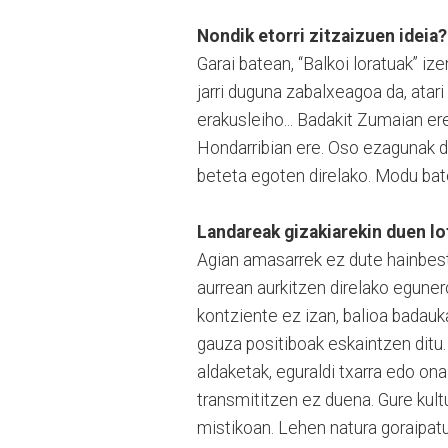
Nondik etorri zitzaizuen ideia?
Garai batean, “Balkoi loratuak” i
jarri duguna zabalxeagoa da, atari g
erakusleiho... Badakit Zumaian er
Hondarribian ere. Oso ezagunak d
beteta egoten direlako. Modu bate
Landareak gizakiarekin duen lo
Agian amasarrek ez dute hainbeste
aurrean aurkitzen direlako eguner
kontziente ez izan, balioa badauk
gauza positiboak eskaintzen ditu.
aldaketak, eguraldi txarra edo on
transmititzen ez duena. Gure kult
mistikoan. Lehen natura goraipatu