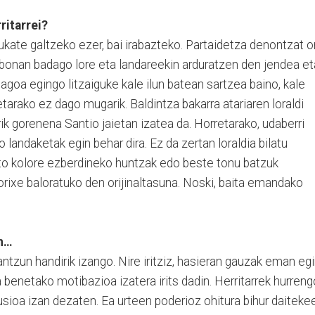
ritarrei?
ukate galtzeko ezer, bai irabazteko. Partaidetza denontzat 
abonan badago lore eta landareekin arduratzen den jendea et
nagoa egingo litzaiguke kale ilun batean sartzea baino, kale
tarako ez dago mugarik. Baldintza bakarra atariaren loraldi
 gorenena Santio jaietan izatea da. Horretarako, udaberri
 landaketak egin behar dira. Ez da zertan loraldia bilatu
sto kolore ezberdineko huntzak edo beste tonu batzuk
rixe baloratuko den orijinaltasuna. Noski, baita emandako
en…
tzun handirik izango. Nire iritziz, hasieran gauzak eman eg
a benetako motibazioa izatera irits dadin. Herritarrek hurreng
ilusioa izan dezaten. Ea urteen poderioz ohitura bihur daiteke