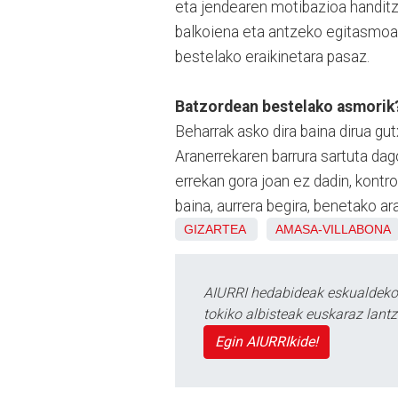
eta jendearen motibazioa handitze
balkoiena eta antzeko egitasmoak 
bestelako eraikinetara pasaz.
Batzordean bestelako asmorik
Beharrak asko dira baina dirua gut
Aranerrekaren barrura sartuta dag
errekan gora joan ez dadin, kontro
baina, aurrera begira, benetako 
GIZARTEA
AMASA-VILLABONA
AIURRI hedabideak eskualdeko n
tokiko albisteak euskaraz lan
Egin AIURRIkide!