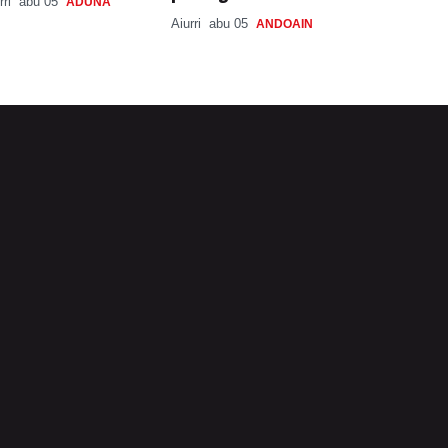
rri
abu 05
ADUNA
Aiurri
abu 05
ANDOAIN