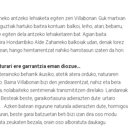
zeneko antzeko lehiaketa egiten zen Villabonan. Guk martxan
uztiak hartuko baitira kontuan: balkoi, leiho, atari, bebarru,
e egiten dela antzeko lehiaketaren bat. Agian baita
ira Hondarribiko Alde Zaharreko balkoiak udan, denak lorez
an, hango herritarrentzat nahiko harrotasun izaten da hori.
turari ere garrantzia eman diozue…
rainoko beharrik ikusiko; atetik atera orduko, naturaren
o. Baina Villabonan bizi den jendearentzat, nahiz eta bera
a, nolabaiteko sentimenak transmititzen direlako. Landareak
 Besteak beste, garaikortasuna adierazten dute: urtaro
a… Azken batean ingurune naturala adierazten dute, hormigoi
uran, beste garai batzuetan beti bizi izan dira oso modu
ta zeukaten bezala, orain oso alboratuta daukagu.