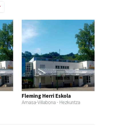
Fleming Herri Eskola
Amasa-Villabona
- Hezkuntza