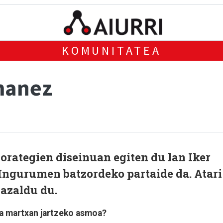
KOMUNITATEA
manez
orategien diseinuan egiten du lan Iker
Ingurumen batzordeko partaide da. Atari
 azaldu du.
ta martxan jartzeko asmoa?