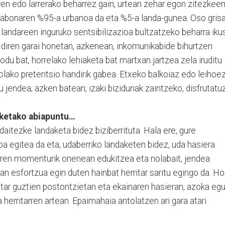
ren edo larrerako beharrez gain, urtean zehar egon zitezkee
llabonaren %95-a urbanoa da eta %5-a landa-gunea. Oso gris
 landareen inguruko sentsibilizazioa bultzatzeko beharra iku
iren garai honetan, azkenean, inkomunikabide bihurtzen
du bat, horrelako lehiaketa bat martxan jartzea zela iruditu
olako pretentsio handirik gabea. Etxeko balkoiaz edo leihoe
u jendea; azken batean, izaki bizidunak zaintzeko, disfrutatuz
aketako abiapuntu…
daitezke landaketa bidez biziberrituta. Hala ere, gure
 egitea da eta, udaberriko landaketen bidez, uda hasiera
beren momenturik onenean edukitzea eta nolabait, jendea
tan esfortzua egin duten hainbat herritar saritu egingo da. Ho
ritar guztien postontzietan eta ekainaren hasieran, azoka eg
herritarren artean. Epaimahaia antolatzen ari gara atari