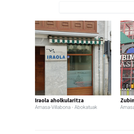
Iraola aholkularitza
Zubim
Amasa-Villabona
- Abokatuak
Amasa