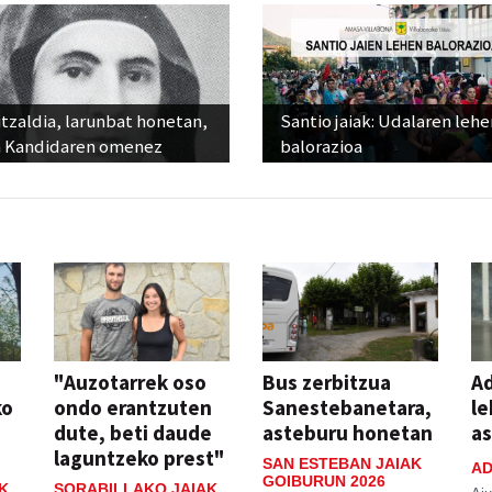
tzaldia, larunbat honetan,
Santio jaiak: Udalaren lehe
 Kandidaren omenez
balorazioa
"Auzotarrek oso
Bus zerbitzua
Ad
ko
ondo erantzuten
Sanestebanetara,
le
dute, beti daude
asteburu honetan
a
laguntzeko prest"
SAN ESTEBAN JAIAK
AD
GOIBURUN 2026
K
SORABILLAKO JAIAK