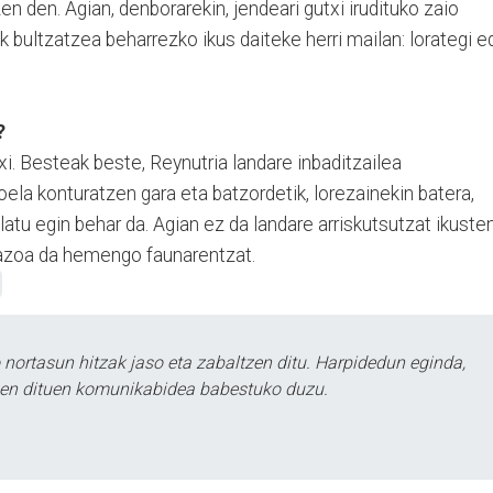
n den. Agian, denborarekin, jendeari gutxi irudituko zaio
bultzatzea beharrezko ikus daiteke herri mailan: lorategi e
?
xi. Besteak beste, Reynutria landare inbaditzailea
oela konturatzen gara eta batzordetik, lorezainekin batera,
latu egin behar da. Agian ez da landare arriskutsutzat ikuste
arazoa da hemengo faunarentzat.
ortasun hitzak jaso eta zabaltzen ditu. Harpidedun eginda,
tzen dituen komunikabidea babestuko duzu.