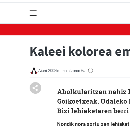
Kaleei kolorea e
Aiurri
2008ko maiatzaren 6a
Aholkularitzan nahiz l
Goikoetxeak. Udaleko 
Bizi lehiaketaren berri
Nondik nora sortu zen lehiake