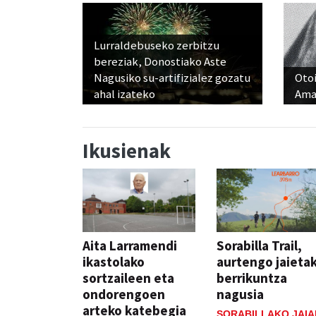
Lurraldebuseko zerbitzu
bereziak, Donostiako Aste
Nagusiko su-artifizialez gozatu
Otoi
ahal izateko
Ama
Ikusienak
Aita Larramendi
Sorabilla Trail,
ikastolako
aurtengo jaieta
sortzaileen eta
berrikuntza
ondorengoen
nagusia
arteko katebegia
SORABILLAKO JAIA