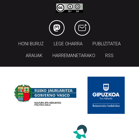
HONI BURUZ
LEGE OHARRA
PUBLIZITATEA
ARAUAK
HARREMANETARAKO
RSS