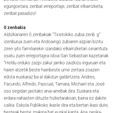
egungoetara, zenbat erreportaje, zenbat elkarrizketa,
zenbat pasadizo!
0 zenbakia
Aldizkariaren 0 zenbakiak “Txistokiko zubia zenb. g.”
izenburua zuen eta Andoaingo zubiaren azpian bizitu
ziren ijito familiarekin izandako elkarrizketan oinarrituta
osatu zuen erreportajea Idoia San Sebastian kazetariak.
“Heldu orduko zazpi zakur jarriko zaizkizu inguruan eta
haien atzetik beste hainbeste ume zertara zoazen
edota euskaraz ba al dakizun galdetzera. Andres,
Facundo, Alfredo, Pascual, Tamara, Michael eta José
oso segidan jaiotako anai-arrebak dira. Euskara eta
erdara nahasten dituzte hizketarakoan, baina ez dakite
caléa. Eskola Publikoko ikasle dira eta bertan ikasi dute,
besteak beste, makina bat euskal kanta. Ana, neska-