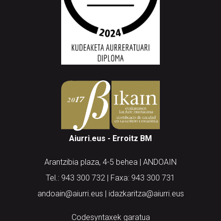
Aiurri.eus - Erroitz BM
Arantzibia plaza, 4-5 behea | ANDOAIN
Tel.: 943 300 732 | Faxa: 943 300 731
andoain@aiurri.eus | idazkaritza@aiurri.eus
Codesyntaxek garatua