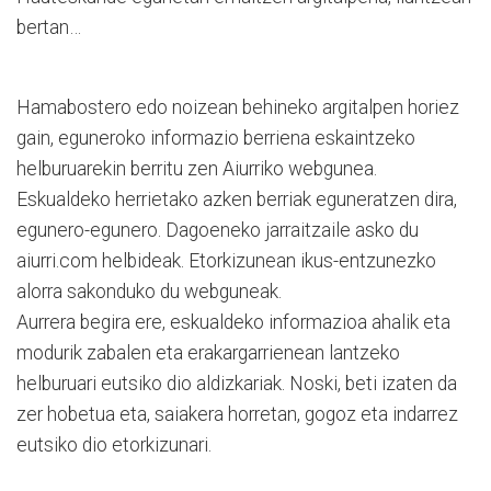
bertan…
Hamabostero edo noizean behineko argitalpen horiez
gain, eguneroko informazio berriena eskaintzeko
helburuarekin berritu zen Aiurriko webgunea.
Eskualdeko herrietako azken berriak eguneratzen dira,
egunero-egunero. Dagoeneko jarraitzaile asko du
aiurri.com helbideak. Etorkizunean ikus-entzunezko
alorra sakonduko du webguneak.
Aurrera begira ere, eskualdeko informazioa ahalik eta
modurik zabalen eta erakargarrienean lantzeko
helburuari eutsiko dio aldizkariak. Noski, beti izaten da
zer hobetua eta, saiakera horretan, gogoz eta indarrez
eutsiko dio etorkizunari.