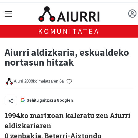
KOMUNITATEA
Aiurri aldizkaria, eskualdeko
nortasun hitzak
Aiurri
2008ko maiatzaren 6a
Gehitu gaitzazu Googlen
1994ko martxoan kaleratu zen Aiurri
aldizkariaren
0 zenbakia. Beterri-Aiztondo