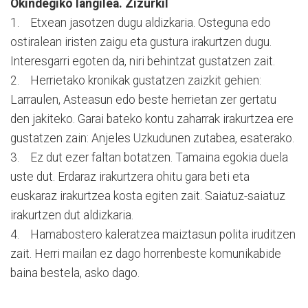
Okindegiko langilea. Zizurkil
1. Etxean jasotzen dugu aldizkaria. Osteguna edo
ostiralean iristen zaigu eta gustura irakurtzen dugu.
Interesgarri egoten da, niri behintzat gustatzen zait.
2. Herrietako kronikak gustatzen zaizkit gehien:
Larraulen, Asteasun edo beste herrietan zer gertatu
den jakiteko. Garai bateko kontu zaharrak irakurtzea ere
gustatzen zain: Anjeles Uzkudunen zutabea, esaterako.
3. Ez dut ezer faltan botatzen. Tamaina egokia duela
uste dut. Erdaraz irakurtzera ohitu gara beti eta
euskaraz irakurtzea kosta egiten zait. Saiatuz-saiatuz
irakurtzen dut aldizkaria.
4. Hamabostero kaleratzea maiztasun polita iruditzen
zait. Herri mailan ez dago horrenbeste komunikabide
baina bestela, asko dago.