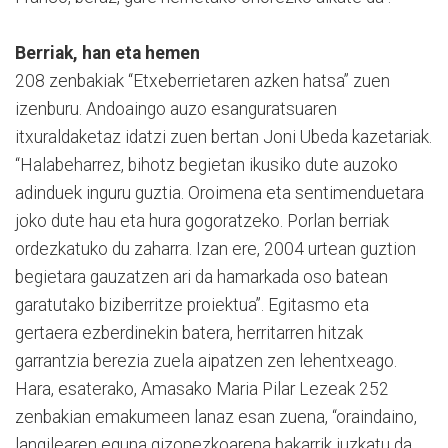
Berriak, han eta hemen
208 zenbakiak “Etxeberrietaren azken hatsa” zuen
izenburu. Andoaingo auzo esanguratsuaren
itxuraldaketaz idatzi zuen bertan Joni Ubeda kazetariak.
“Halabeharrez, bihotz begietan ikusiko dute auzoko
adinduek inguru guztia. Oroimena eta sentimenduetara
joko dute hau eta hura gogoratzeko. Porlan berriak
ordezkatuko du zaharra. Izan ere, 2004 urtean guztion
begietara gauzatzen ari da hamarkada oso batean
garatutako biziberritze proiektua”. Egitasmo eta
gertaera ezberdinekin batera, herritarren hitzak
garrantzia berezia zuela aipatzen zen lehentxeago.
Hara, esaterako, Amasako Maria Pilar Lezeak 252
zenbakian emakumeen lanaz esan zuena, “oraindaino,
langilearen eguna gizonezkoarena bakarrik juzkatu da,