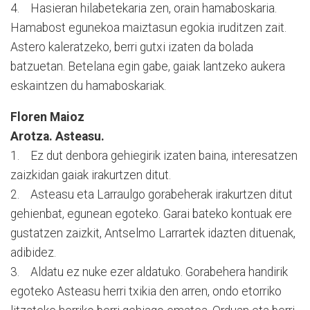
4. Hasieran hilabetekaria zen, orain hamaboskaria.
Hamabost egunekoa maiztasun egokia iruditzen zait.
Astero kaleratzeko, berri gutxi izaten da bolada
batzuetan. Betelana egin gabe, gaiak lantzeko aukera
eskaintzen du hamaboskariak.
Floren Maioz
Arotza. Asteasu.
1. Ez dut denbora gehiegirik izaten baina, interesatzen
zaizkidan gaiak irakurtzen ditut.
2. Asteasu eta Larraulgo gorabeherak irakurtzen ditut
gehienbat, egunean egoteko. Garai bateko kontuak ere
gustatzen zaizkit, Antselmo Larrartek idazten dituenak,
adibidez.
3. Aldatu ez nuke ezer aldatuko. Gorabehera handirik
egoteko Asteasu herri txikia den arren, ondo etorriko