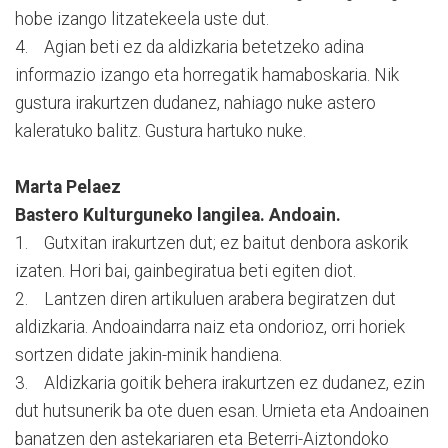
hobe izango litzatekeela uste dut.
4. Agian beti ez da aldizkaria betetzeko adina
informazio izango eta horregatik hamaboskaria. Nik
gustura irakurtzen dudanez, nahiago nuke astero
kaleratuko balitz. Gustura hartuko nuke.
Marta Pelaez
Bastero Kulturguneko langilea. Andoain.
1. Gutxitan irakurtzen dut; ez baitut denbora askorik
izaten. Hori bai, gainbegiratua beti egiten diot.
2. Lantzen diren artikuluen arabera begiratzen dut
aldizkaria. Andoaindarra naiz eta ondorioz, orri horiek
sortzen didate jakin-minik handiena.
3. Aldizkaria goitik behera irakurtzen ez dudanez, ezin
dut hutsunerik ba ote duen esan. Urnieta eta Andoainen
banatzen den astekariaren eta Beterri-Aiztondoko