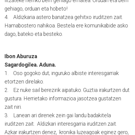
litzateke herriko berri gehiago ematea. Orduan eta berri
gehiago, orduan eta hobeto!
4. Aldizkaria astero banatzea gehitxo iruditzen zait.
Hamabostero nahikoa. Bestela ere komunikabide asko
dago, bateko eta besteko.
Ibon Aburuza
Sagardogilea. Aduna.
1. Oso gogoko dut; inguruko albiste interesgarriak
etortzen direlako.
2. Ez nuke sail berezirik aipatuko. Guztia irakurtzen dut
gustura. Herrietako informazioa jasotzea gustatzen
zait niri.
3. Lanean ari direnek zein gai landu badakitela
iruditzen zait. Aldizkari interesgarria iruditzen zait.
Azkar irakurtzen denez, kronika luzeagoak eginez gero,