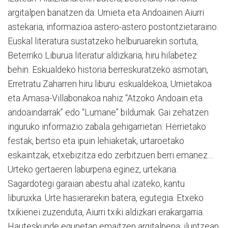
argitalpen banatzen da: Urnieta eta Andoainen Aiurri
astekaria, informazioa astero-astero postontzietaraino.
Euskal literatura sustatzeko helburuarekin sortuta,
Beterriko Liburua literatur aldizkaria, hiru hilabetez
behin. Eskualdeko historia berreskuratzeko asmotan,
Erretratu Zaharren hiru liburu: eskualdekoa, Urnietakoa
eta Amasa-Villabonakoa nahiz “Atzoko Andoain eta
andoaindarrak” edo “Lumane” bildumak. Gai zehatzen
inguruko informazio zabala gehigarrietan: Herrietako
festak, bertso eta ipuin lehiaketak, urtaroetako
eskaintzak, etxebizitza edo zerbitzuen berri emanez…
Urteko gertaeren laburpena eginez, urtekaria.
Sagardotegi garaian abestu ahal izateko, kantu
liburuxka. Urte hasierarekin batera, egutegia. Etxeko
txikienei zuzenduta, Aiurri txiki aldizkari erakargarria.
Hauteskunde egunetan emaitzen argitalpena, iluntzean