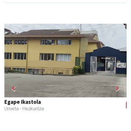
Previous
Next
Egape Ikastola
Urnieta
- Hezkuntza