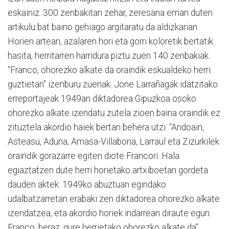
eskainiz. 300 zenbakitan zehar, zeresana eman duten
artikulu bat baino gehiago argitaratu da aldizkarian.
Horien artean, azalaren hori eta gorri koloretik bertatik
hasita, herritarren harridura piztu zuen 140 zenbakiak.
“Franco, ohorezko alkate da oraindik eskualdeko herri
guztietan” izenburu zuenak. Jone Larrañagak idatzitako
erreportajeak 1949an diktadorea Gipuzkoa osoko
ohorezko alkate izendatu zutela zioen baina oraindik ez
zituztela akordio haiek bertan behera utzi. “Andoain,
Asteasu, Aduna, Amasa-Villabona, Larraul eta Zizurkilek
oraindik gorazarre egiten diote Francori. Hala
egiaztatzen dute herri horietako artxiboetan gordeta
dauden aktek: 1949ko abuztuan egindako
udalbatzarretan erabaki zen diktadorea ohorezko alkate
izendatzea, eta akordio horiek indarrean diraute egun.
Franco, beraz, gure herrietako ohorezko alkate da”.