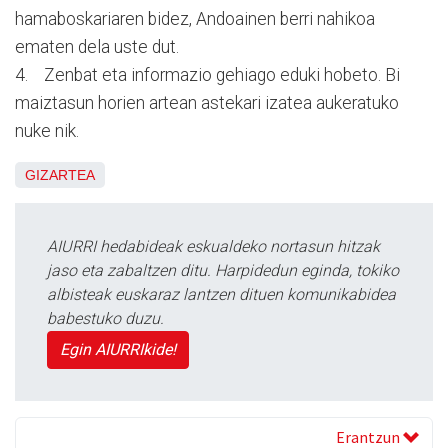
hamaboskariaren bidez, Andoainen berri nahikoa
ematen dela uste dut.
4. Zenbat eta informazio gehiago eduki hobeto. Bi
maiztasun horien artean astekari izatea aukeratuko
nuke nik.
GIZARTEA
AIURRI hedabideak eskualdeko nortasun hitzak
jaso eta zabaltzen ditu. Harpidedun eginda, tokiko
albisteak euskaraz lantzen dituen komunikabidea
babestuko duzu.
Egin AIURRIkide!
Erantzun