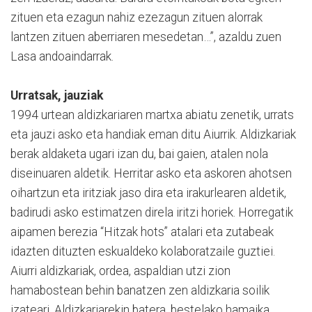
zituen eta ezagun nahiz ezezagun zituen alorrak
lantzen zituen aberriaren mesedetan…”, azaldu zuen
Lasa andoaindarrak.
Urratsak, jauziak
1994 urtean aldizkariaren martxa abiatu zenetik, urrats
eta jauzi asko eta handiak eman ditu Aiurrik. Aldizkariak
berak aldaketa ugari izan du, bai gaien, atalen nola
diseinuaren aldetik. Herritar asko eta askoren ahotsen
oihartzun eta iritziak jaso dira eta irakurlearen aldetik,
badirudi asko estimatzen direla iritzi horiek. Horregatik
aipamen berezia “Hitzak hots” atalari eta zutabeak
idazten dituzten eskualdeko kolaboratzaile guztiei.
Aiurri aldizkariak, ordea, aspaldian utzi zion
hamabostean behin banatzen zen aldizkaria soilik
izateari. Aldizkariarekin batera, bestelako hamaika