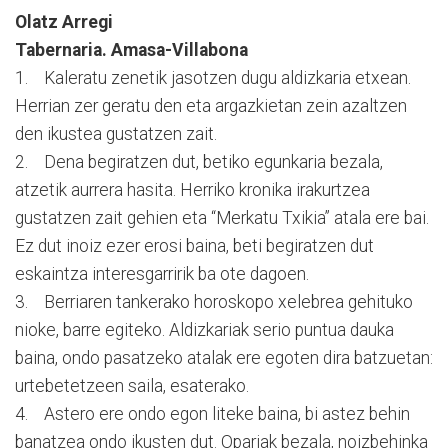
Olatz Arregi
Tabernaria. Amasa-Villabona
1. Kaleratu zenetik jasotzen dugu aldizkaria etxean.
Herrian zer geratu den eta argazkietan zein azaltzen
den ikustea gustatzen zait.
2. Dena begiratzen dut, betiko egunkaria bezala,
atzetik aurrera hasita. Herriko kronika irakurtzea
gustatzen zait gehien eta “Merkatu Txikia” atala ere bai.
Ez dut inoiz ezer erosi baina, beti begiratzen dut
eskaintza interesgarririk ba ote dagoen.
3. Berriaren tankerako horoskopo xelebrea gehituko
nioke, barre egiteko. Aldizkariak serio puntua dauka
baina, ondo pasatzeko atalak ere egoten dira batzuetan:
urtebetetzeen saila, esaterako.
4. Astero ere ondo egon liteke baina, bi astez behin
banatzea ondo ikusten dut. Opariak bezala, noizbehinka