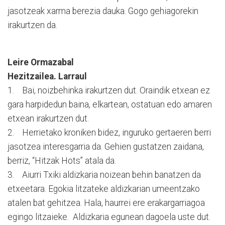
jasotzeak xarma berezia dauka. Gogo gehiagorekin
irakurtzen da.
Leire Ormazabal
Hezitzailea. Larraul
1. Bai, noizbehinka irakurtzen dut. Oraindik etxean ez
gara harpidedun baina, elkartean, ostatuan edo amaren
etxean irakurtzen dut.
2. Herrietako kroniken bidez, inguruko gertaeren berri
jasotzea interesgarria da. Gehien gustatzen zaidana,
berriz, “Hitzak Hots” atala da.
3. Aiurri Txiki aldizkaria noizean behin banatzen da
etxeetara. Egokia litzateke aldizkarian umeentzako
atalen bat gehitzea. Hala, haurrei ere erakargarriagoa
egingo litzaieke. Aldizkaria egunean dagoela uste dut.