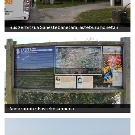
Bus zerbitzua Sanestebanetara, asteburu honetan
Andazarrate: Eusteko kemena