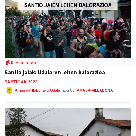
Komunitatea
Santio jaiak: Udalaren lehen balorazioa
SANTIOAK 2026
Amasa-Villabonako Udala
abu 05
AMASA-VILLABONA