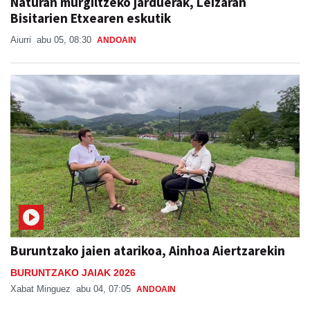
Naturan murgiltzeko jarduerak, Leizaran
Bisitarien Etxearen eskutik
Aiurri
abu 05, 08:30
ANDOAIN
Buruntzako jaien atarikoa, Ainhoa Aiertzarekin
BURUNTZAKO JAIAK 2026
Xabat Minguez
abu 04, 07:05
ANDOAIN