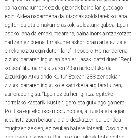
baina emakumeak ez du gizonak baino lan gutxiago
egin. Aldea nabarmena da: gizonak soldatarekiko lana
egiten du eta emakume askok, soldatarik gabea. Egun
osoko lana da emakumearena, baina inork aintzakotzat
hartzen ez duena. Emakume askori orain arte ez zaie
errekonozitu egin duten lana”. Teodoro Hernandorena
zizurkildarraren inguruan Xabier Lasak idatzi duen “Begi
kolpea” liburua maiatzaren 23an aurkeztuko da
Zizurkilgo Atxulondo Kultur Etxean. 288 zenbakian,
zizurkildarraren inguruko elkarrizketa argitaratu zen,
aurrerapen gisa. “Egun ez da herrigintza egiteko
horrelako kastarik ikusten, gero eta gutxiago gainera.
Politika egiteko oso modu noblea, altruista eta agian
idealista zuen belaunaldia ordezkatzen du. Jendea
mugitzen zekien, ez zeukan batere lotsarik. Oso bizia
zen izaeraz, ausarta. Burura etorritakoak bota egiten