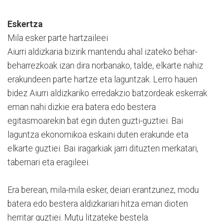
Eskertza
Mila esker parte hartzaileei
Aiurri aldizkaria bizirik mantendu ahal izateko behar-
beharrezkoak izan dira norbanako, talde, elkarte nahiz
erakundeen parte hartze eta laguntzak. Lerro hauen
bidez Aiurri aldizkariko erredakzio batzordeak eskerrak
eman nahi dizkie era batera edo bestera
egitasmoarekin bat egin duten guzti-guztiei. Bai
laguntza ekonomikoa eskaini duten erakunde eta
elkarte guztiei. Bai iragarkiak jarri dituzten merkatari,
tabernari eta eragileei.
Era berean, mila-mila esker, deiari erantzunez, modu
batera edo bestera aldizkariari hitza eman dioten
herritar guztiei. Mutu litzateke bestela.