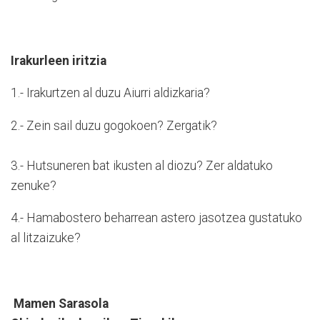
Irakurleen iritzia
1.- Irakurtzen al duzu Aiurri aldizkaria?
2.- Zein sail duzu gogokoen? Zergatik?
3.- Hutsuneren bat ikusten al diozu? Zer aldatuko
zenuke?
4.- Hamabostero beharrean astero jasotzea gustatuko
al litzaizuke?
Mamen Sarasola