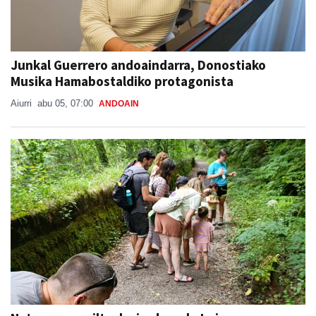
Junkal Guerrero andoaindarra, Donostiako
Musika Hamabostaldiko protagonista
Aiurri
abu 05, 07:00
ANDOAIN