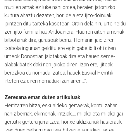
mutilen amak ez luke nahi ordea, beraien jatorrizko
kultura ahaztu dezaten, hori dela eta ijito-doinuak
ipintzen ditu tarteka kasetean. Orain dela hiru urte heldu
zen ijito-familia hau Andoainera. Haurren aiton-amonak
bilbotarrak dira, gurasoak berriz, Hernanin jaio ziren,
txabola inguruan gelditu ere egin gabe ibili ohi diren
umeok Donostian jaiotakoak dira eta hauen seme-
alabak batek daki non jaioko diren. Izan ere, ijitoak
berezkoa du nomada izatea, hauek Euskal Herritik
irteten ez diren nomadak izan arren…”.
Zeresana eman duten artikuluak
Herritarren hitza, eskualdeko gertaerak, kontu zahar
nahiz berriak, ekimenak, iritziak…, milaka eta milaka gai
gertutik gertura jarraitzea, horixe aldizkariak hasieratik
izan duen helburu nagusia; hitzari eta irudiari tartea