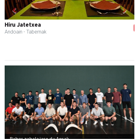
Previous
Next
Egape Ikastola
Urnieta
- Hezkuntza
Babes zabala jaso du Ansak