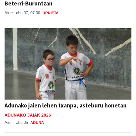
Beterri-Buruntzan
Aiurri
abu 07, 07:00
URNIETA
Adunako jaien lehen txanpa, asteburu honetan
ADUNAKO JAIAK 2026
Aiurri
abu 05
ADUNA