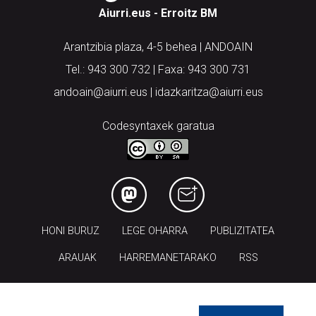
Aiurri.eus - Erroitz BM
Arantzibia plaza, 4-5 behea | ANDOAIN
Tel.: 943 300 732 | Faxa: 943 300 731
andoain@aiurri.eus | idazkaritza@aiurri.eus
Codesyntaxek garatua
HONI BURUZ
LEGE OHARRA
PUBLIZITATEA
ARAUAK
HARREMANETARAKO
RSS