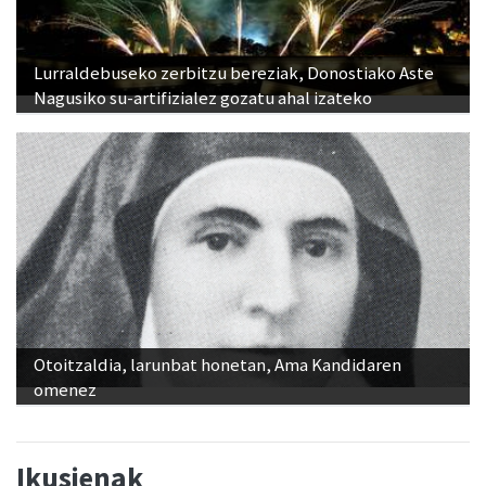
Lurraldebuseko zerbitzu bereziak, Donostiako Aste
Nagusiko su-artifizialez gozatu ahal izateko
Otoitzaldia, larunbat honetan, Ama Kandidaren
omenez
Ikusienak