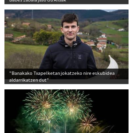
"Banakako Txapelketan jokatzeko nire eskubidea
aldarrikatzen dut"