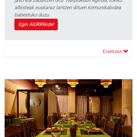
jaso eta zabaltzen ditu. Harpidedun eginda, tokiko
albisteak euskaraz lantzen dituen komunikabidea
babestuko duzu.
Egin AIURRIkide!
Erantzun