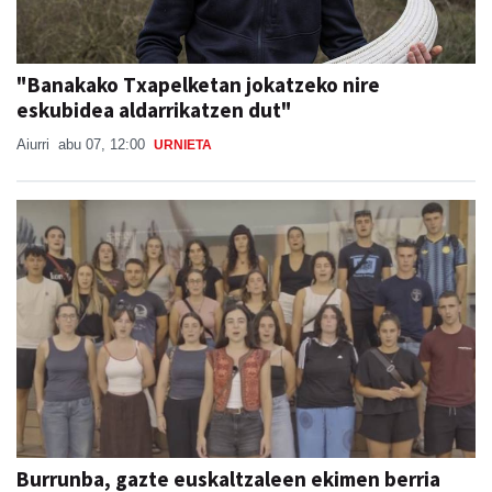
"Banakako Txapelketan jokatzeko nire
eskubidea aldarrikatzen dut"
Aiurri
abu 07, 12:00
URNIETA
Burrunba, gazte euskaltzaleen ekimen berria