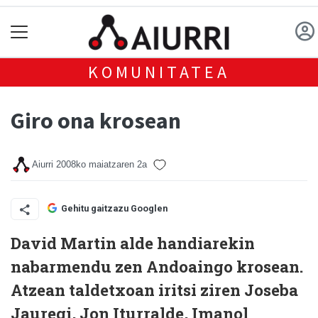
KOMUNITATEA
Giro ona krosean
Aiurri
2008ko maiatzaren 2a
Gehitu gaitzazu Googlen
David Martin alde handiarekin
nabarmendu zen Andoaingo krosean.
Atzean taldetxoan iritsi ziren Joseba
Jauregi, Jon Iturralde, Imanol