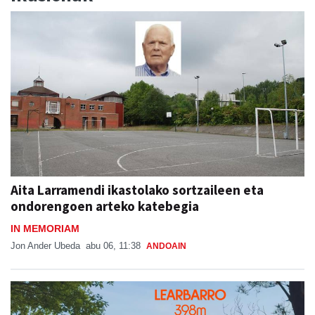
Aita Larramendi ikastolako sortzaileen eta
ondorengoen arteko katebegia
IN MEMORIAM
Jon Ander Ubeda
abu 06, 11:38
ANDOAIN