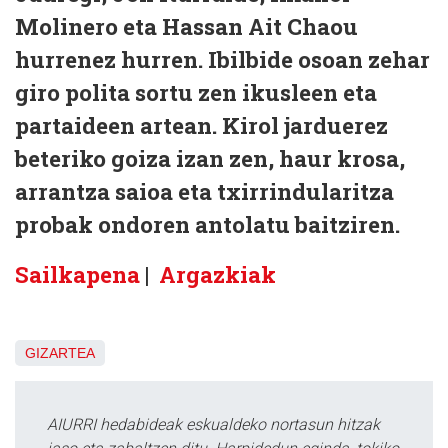
Molinero eta Hassan Ait Chaou
hurrenez hurren. Ibilbide osoan zehar
giro polita sortu zen ikusleen eta
partaideen artean. Kirol jarduerez
beteriko goiza izan zen, haur krosa,
arrantza saioa eta txirrindularitza
probak ondoren antolatu baitziren.
Sailkapena
|
Argazkiak
GIZARTEA
AIURRI hedabideak eskualdeko nortasun hitzak