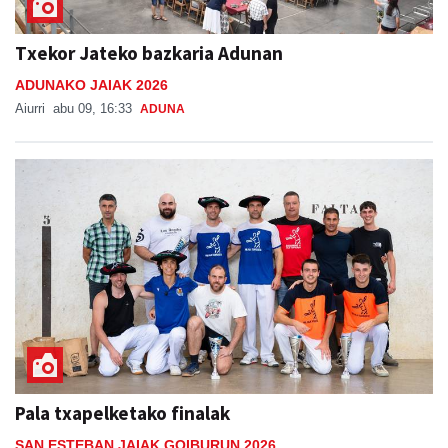
Txekor Jateko bazkaria Adunan
ADUNAKO JAIAK 2026
Aiurri
abu 09, 16:33
ADUNA
Pala txapelketako finalak
SAN ESTEBAN JAIAK GOIBURUN 2026