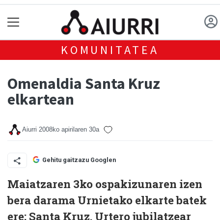
KOMUNITATEA
Omenaldia Santa Kruz
elkartean
Aiurri
2008ko apirilaren 30a
Gehitu gaitzazu Googlen
Maiatzaren 3ko ospakizunaren izen
bera darama Urnietako elkarte batek
ere; Santa Kruz. Urtero jubilatzear