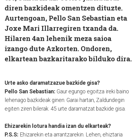
diren bazkideak omentzen dituzte.
Aurtengoan,
Pello San Sebastian
eta
Joxe Mari Illarregi
ren txanda da.
Hilaren 4an lehenik meza saioa
izango dute Azkorten. Ondoren,
elkartean bazkaritarako bilduko dira.
Urte asko daramatzazue bazkide gisa?
Pello San Sebastian:
Gaur egungo egoitza ireki baino
lehenago bazkideak ginen. Garai hartan, Zaldundegin
egiten ziren bilerak. 45 urte daramatzat bazkide gisa.
Ehizarekin lotura handia izan du elkarteak?
P.S.S:
Ehizarekin eta arrantzarekin. Lehen, ehiztaria