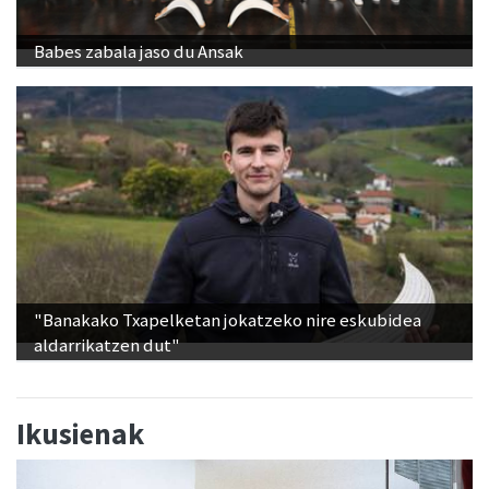
Babes zabala jaso du Ansak
"Banakako Txapelketan jokatzeko nire eskubidea
aldarrikatzen dut"
Ikusienak