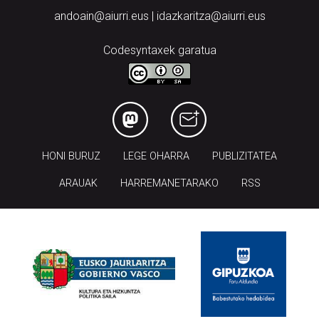
andoain@aiurri.eus | idazkaritza@aiurri.eus
Codesyntaxek garatua
HONI BURUZ
LEGE OHARRA
PUBLIZITATEA
ARAUAK
HARREMANETARAKO
RSS