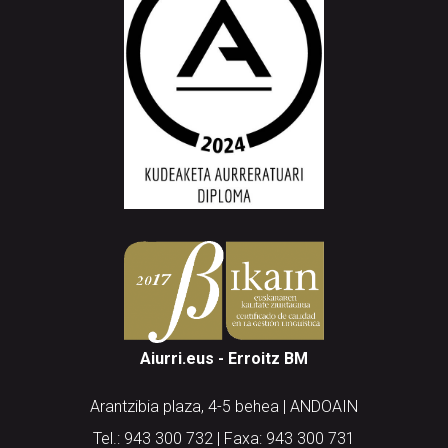
Aiurri.eus - Erroitz BM
Arantzibia plaza, 4-5 behea | ANDOAIN
Tel.: 943 300 732 | Faxa: 943 300 731