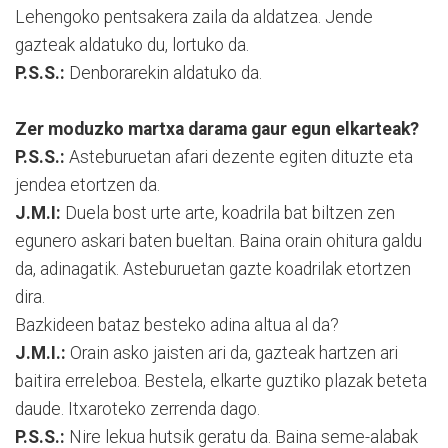
Lehengoko pentsakera zaila da aldatzea. Jende
gazteak aldatuko du, lortuko da.
P.S.S.:
Denborarekin aldatuko da.
Zer moduzko martxa darama gaur egun elkarteak?
P.S.S.:
Asteburuetan afari dezente egiten dituzte eta
jendea etortzen da.
J.M.I:
Duela bost urte arte, koadrila bat biltzen zen
egunero askari baten bueltan. Baina orain ohitura galdu
da, adinagatik. Asteburuetan gazte koadrilak etortzen
dira.
Bazkideen bataz besteko adina altua al da?
J.M.I.:
Orain asko jaisten ari da, gazteak hartzen ari
baitira erreleboa. Bestela, elkarte guztiko plazak beteta
daude. Itxaroteko zerrenda dago.
P.S.S.:
Nire lekua hutsik geratu da. Baina seme-alabak