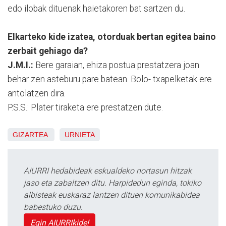
edo ilobak dituenak haietakoren bat sartzen du.
Elkarteko kide izatea, otorduak bertan egitea baino
zerbait gehiago da?
J.M.I.:
Bere garaian, ehiza postua prestatzera joan
behar zen asteburu pare batean. Bolo- txapelketak ere
antolatzen dira.
P.S.S.: Plater tiraketa ere prestatzen dute.
GIZARTEA
URNIETA
AIURRI hedabideak eskualdeko nortasun hitzak
jaso eta zabaltzen ditu. Harpidedun eginda, tokiko
albisteak euskaraz lantzen dituen komunikabidea
babestuko duzu.
Egin AIURRIkide!