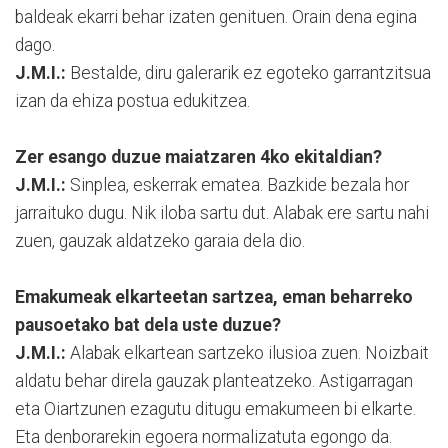
baldeak ekarri behar izaten genituen. Orain dena egina
dago.
J.M.I.:
Bestalde, diru galerarik ez egoteko garrantzitsua
izan da ehiza postua edukitzea.
Zer esango duzue maiatzaren 4ko ekitaldian?
J.M.I.:
Sinplea, eskerrak ematea. Bazkide bezala hor
jarraituko dugu. Nik iloba sartu dut. Alabak ere sartu nahi
zuen, gauzak aldatzeko garaia dela dio.
Emakumeak elkarteetan sartzea, eman beharreko
pausoetako bat dela uste duzue?
J.M.I.:
Alabak elkartean sartzeko ilusioa zuen. Noizbait
aldatu behar direla gauzak planteatzeko. Astigarragan
eta Oiartzunen ezagutu ditugu emakumeen bi elkarte.
Eta denborarekin egoera normalizatuta egongo da.