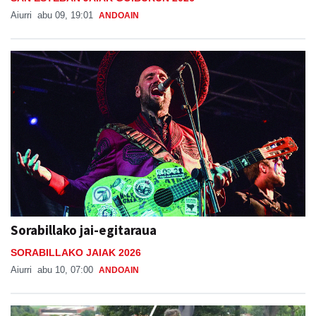
Aiurri
abu 09, 19:01
ANDOAIN
Sorabillako jai-egitaraua
SORABILLAKO JAIAK 2026
Aiurri
abu 10, 07:00
ANDOAIN