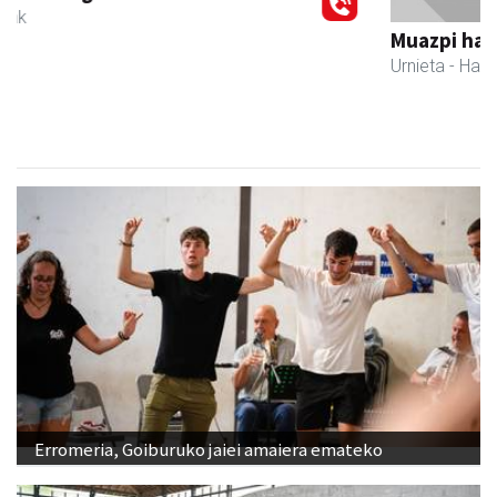
Muazpi harategia
Urnieta
- Harategiak
Erromeria, Goiburuko jaiei amaiera emateko