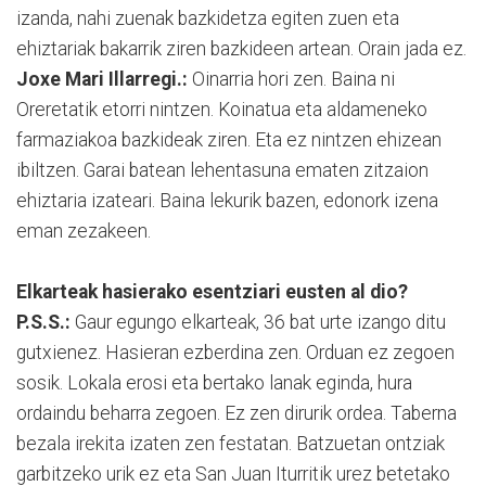
izanda, nahi zuenak bazkidetza egiten zuen eta
ehiztariak bakarrik ziren bazkideen artean. Orain jada ez.
Joxe Mari Illarregi.:
Oinarria hori zen. Baina ni
Oreretatik etorri nintzen. Koinatua eta aldameneko
farmaziakoa bazkideak ziren. Eta ez nintzen ehizean
ibiltzen. Garai batean lehentasuna ematen zitzaion
ehiztaria izateari. Baina lekurik bazen, edonork izena
eman zezakeen.
Elkarteak hasierako esentziari eusten al dio?
P.S.S.:
Gaur egungo elkarteak, 36 bat urte izango ditu
gutxienez. Hasieran ezberdina zen. Orduan ez zegoen
sosik. Lokala erosi eta bertako lanak eginda, hura
ordaindu beharra zegoen. Ez zen dirurik ordea. Taberna
bezala irekita izaten zen festatan. Batzuetan ontziak
garbitzeko urik ez eta San Juan Iturritik urez betetako