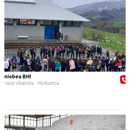
Previous
Next
Akam espazioa
Amasa-Villabona
- Arropa-dendak