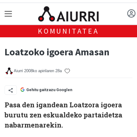
KOMUNITATEA
Loatzoko igoera Amasan
Aiurri
2008ko apirilaren 28a
Gehitu gaitzazu Googlen
Pasa den igandean Loatzora igoera
burutu zen eskualdeko partaidetza
nabarmenarekin.