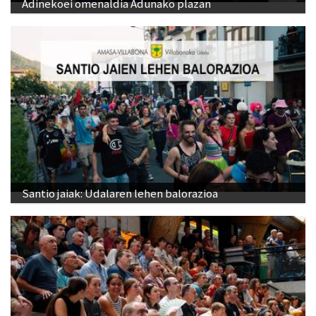
Adinekoei omenaldia Adunako plazan
Santio jaiak: Udalaren lehen balorazioa