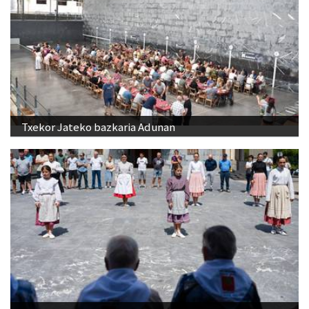
Txekor Jateko bazkaria Adunan