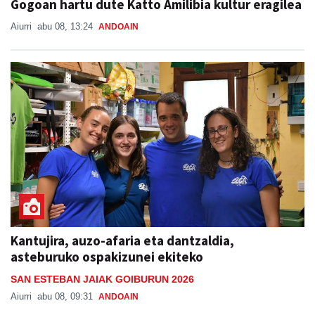
Gogoan hartu dute Katto Amilibia kultur eragilea
Aiurri
abu 08, 13:24
ANDOAIN
Kantujira, auzo-afaria eta dantzaldia,
asteburuko ospakizunei ekiteko
SAN ESTEBAN JAIAK GOIBURUN 2026
Aiurri
abu 08, 09:31
ANDOAIN