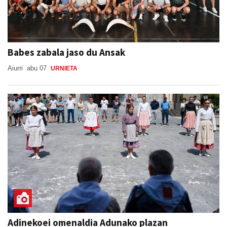
Babes zabala jaso du Ansak
Aiurri
abu 07
URNIETA
Adinekoei omenaldia Adunako plazan