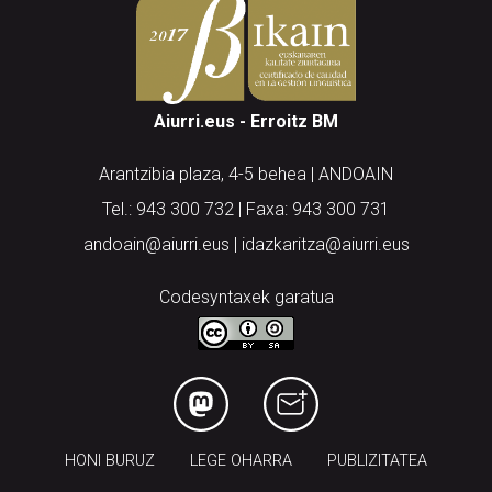
Aiurri.eus - Erroitz BM
Arantzibia plaza, 4-5 behea | ANDOAIN
Tel.: 943 300 732 | Faxa: 943 300 731
andoain@aiurri.eus | idazkaritza@aiurri.eus
Codesyntaxek garatua
HONI BURUZ
LEGE OHARRA
PUBLIZITATEA