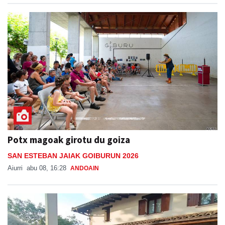
Potx magoak girotu du goiza
SAN ESTEBAN JAIAK GOIBURUN 2026
Aiurri
abu 08, 16:28
ANDOAIN