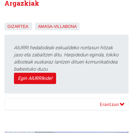
Argazkiak
GIZARTEA
AMASA-VILLABONA
AIURRI hedabideak eskualdeko nortasun hitzak
jaso eta zabaltzen ditu. Harpidedun eginda, tokiko
albisteak euskaraz lantzen dituen komunikabidea
babestuko duzu.
Egin AIURRIkide!
Erantzun