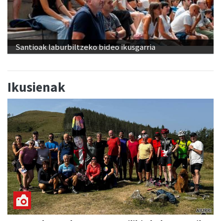
Santioak laburbiltzeko bideo ikusgarria
Ikusienak