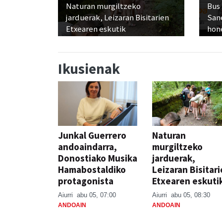
Naturan murgiltzeko
Bus
jarduerak, Leizaran Bisitarien
San
Etxearen eskutik
hon
Ikusienak
Junkal Guerrero
Naturan
andoaindarra,
murgiltzeko
Donostiako Musika
jarduerak,
Hamabostaldiko
Leizaran Bisitar
protagonista
Etxearen eskuti
Aiurri
abu 05, 07:00
Aiurri
abu 05, 08:30
ANDOAIN
ANDOAIN