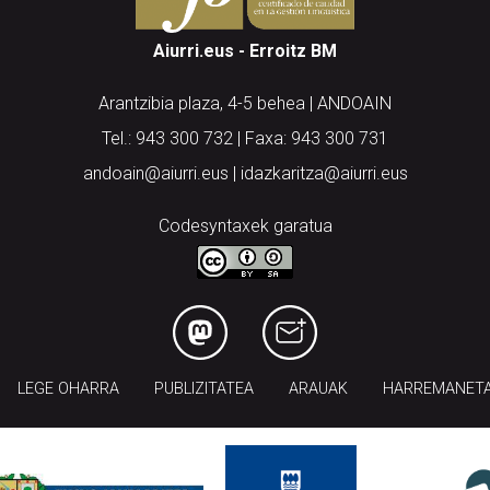
Aiurri.eus - Erroitz BM
Arantzibia plaza, 4-5 behea | ANDOAIN
Tel.: 943 300 732 | Faxa: 943 300 731
andoain@aiurri.eus | idazkaritza@aiurri.eus
Codesyntaxek garatua
LEGE OHARRA
PUBLIZITATEA
ARAUAK
HARREMANET