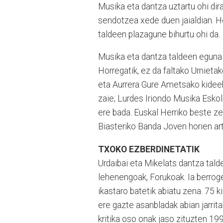
Musika eta dantza uztartu ohi dir
sendotzea xede duen jaialdian. Hor
taldeen plazagune bihurtu ohi da.
Musika eta dantza taldeen eguna i
Horregatik, ez da faltako Urnietak
eta Aurrera Gure Ametsako kideek 
zaie; Lurdes Iriondo Musika Eskol
ere bada. Euskal Herriko beste ze
Biasteriko Banda Joven horien ar
TXOKO EZBERDINETATIK
Urdaibai eta Mikelats dantza taldea
lehenengoak, Forukoak. Ia berroge
ikastaro batetik abiatu zena. 75 k
ere gazte asanbladak abian jarrit
kritika oso onak jaso zituzten 1