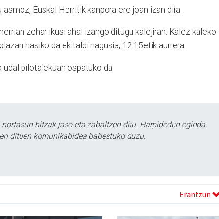
u asmoz, Euskal Herritik kanpora ere joan izan dira.
herrian zehar ikusi ahal izango ditugu kalejiran. Kalez kaleko
plazan hasiko da ekitaldi nagusia, 12:15etik aurrera.
ia udal pilotalekuan ospatuko da.
ortasun hitzak jaso eta zabaltzen ditu. Harpidedun eginda,
tzen dituen komunikabidea babestuko duzu.
Erantzun