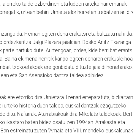
a, alorreko talde ezberdinen eta kideen arteko harremanak
regatik, urtean behin, Urnieta alor horretan trebatzen ari di
zango da. Herrian egiten dena erakutsi eta bultzatu nahi da.
o ordezkaritza Jalgi Plazara jaialdian. Bosko Anitz Txaranga
parte hartuko dute. Aurtengoan, ordea, kide berri bat erants
a. Baina ekimena herritik kanpo egiten denaren erakusleihoa
nbait txokoetakoak ere gonbidatu dituzte jaialdi honetarako.
tean eta San Asensioko dantza taldea adibidez.
k ere etorriko dira Urnietara. Izenari erreparatuta, bizkaitarr
i urteko historia duen taldea, euskal dantzak ezagutzeko
ide ditu. Nafarrak, Atarrabiakoak dira Mikelats taldekoak. Ber
ako ikastaro baten bidez osatu zen 1994an. Arrakasta eta
998an estreinatu zuten “Amaia eta VIII. mendeko euskaldunak