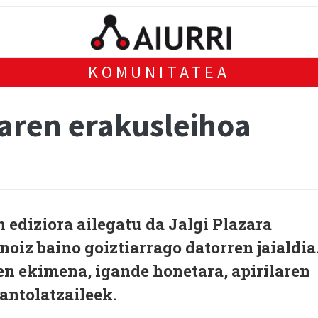
KOMUNITATEA
aren erakusleihoa
ediziora ailegatu da Jalgi Plazara
oiz baino goiztiarrago datorren jaialdia
en ekimena, igande honetara, apirilaren
 antolatzaileek.