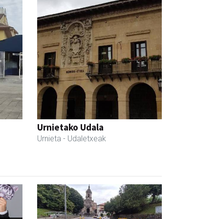
Urnietako Udala
Urnieta
- Udaletxeak