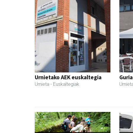
Urnietako AEK euskaltegia
Guria
Urnieta
- Euskaltegiak
Urniet