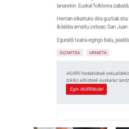
lanarekin. Euskal folklorea zabald
Herrian elkartuko dira guztiak eta 
ibilaldia amaitu ostean, San Juan 
Eguraldi txarra egingo balu, jaiald
GIZARTEA
URNIETA
AIURRI hedabideak eskualdeko n
tokiko albisteak euskaraz lan
Egin AIURRIkide!