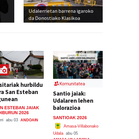
Udalerrietan barrena igaroko
da Donostiako Klasikoa
sitariak hurbildu
Komunitatea
ra San Esteban
Santio jaiak:
gunean
Udalaren lehen
balorazioa
N ESTEBAN JAIAK
IBURUN 2026
SANTIOAK 2026
rri
abu 03
ANDOAIN
Amasa-Villabonako
Udala
abu 05