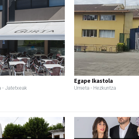
Egape Ikastola
a
- Jatetxeak
Urnieta
- Hezkuntza