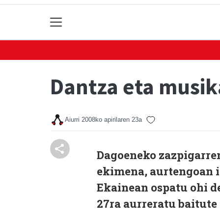
Dantza eta musik
Aiurri
2008ko apirilaren 23a
Dagoeneko zazpigarren 
ekimena, aurtengoan in
Ekainean ospatu ohi d
27ra aurreratu baitute