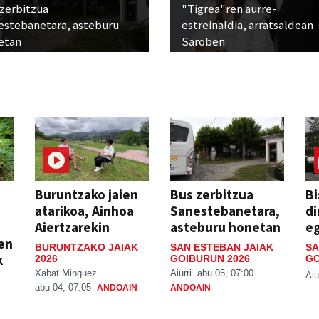
 zerbitzua
"Tigrea"ren aurre-
estebanetara, asteburu
estreinaldia, arratsaldean
etan
Saroben
Buruntzako jaien
Bus zerbitzua
Bi
atarikoa, Ainhoa
Sanestebanetara,
di
Aiertzarekin
asteburu honetan
e
ien
BURUNTZAKO JAIAK
SAN ESTEBAN JAIAK
SA
k
2026
GOIBURUN 2026
GO
Xabat Minguez
Aiurri
abu 05, 07:00
Aiu
abu 04, 07:05
ANDOAIN
ANDOAIN