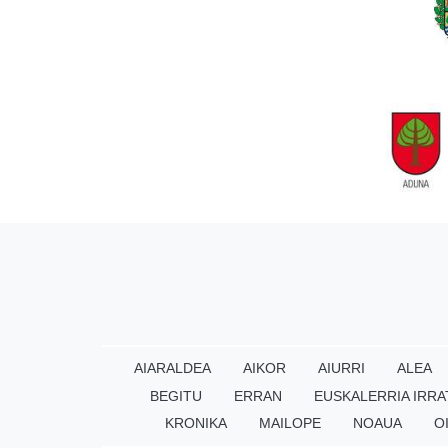
AIARALDEA
AIKOR
AIURRI
ALEA
BEGITU
ERRAN
EUSKALERRIA IRRA
KRONIKA
MAILOPE
NOAUA
O