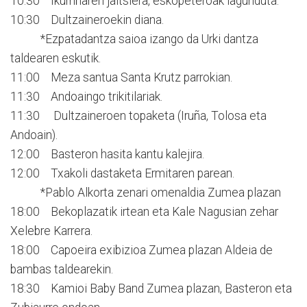
10:30 Ikurriñaren jaitsiera, eskopeteroak lagunduta.
10:30 Dultzaineroekin diana.
*Ezpatadantza saioa izango da Urki dantza
taldearen eskutik.
11:00 Meza santua Santa Krutz parrokian.
11:30 Andoaingo trikitilariak.
11:30 Dultzaineroen topaketa (Iruña, Tolosa eta
Andoain).
12:00 Basteron hasita kantu kalejira.
12:00 Txakoli dastaketa Ermitaren parean.
*Pablo Alkorta zenari omenaldia Zumea plazan
18:00 Bekoplazatik irtean eta Kale Nagusian zehar
Xelebre Karrera.
18:00 Capoeira exibizioa Zumea plazan Aldeia de
bambas taldearekin.
18:30 Kamioi Baby Band Zumea plazan, Basteron eta