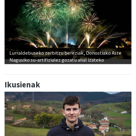
Lurraldebuseko zerbitzu bereziak, Donostiako Aste
Nagusiko su-artifizialez gozatu ahal izateko
Ikusienak