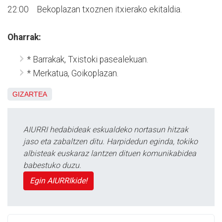
22:00 Bekoplazan txoznen itxierako ekitaldia.
Oharrak:
* Barrakak, Txistoki pasealekuan.
* Merkatua, Goikoplazan.
GIZARTEA
AIURRI hedabideak eskualdeko nortasun hitzak
jaso eta zabaltzen ditu. Harpidedun eginda, tokiko
albisteak euskaraz lantzen dituen komunikabidea
babestuko duzu.
Egin AIURRIkide!