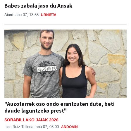
Babes zabala jaso du Ansak
Aiurri
abu 07, 13:55
URNIETA
"Auzotarrek oso ondo erantzuten dute, beti
daude laguntzeko prest"
SORABILLAKO JAIAK 2026
Lide Ruiz Telleria
abu 07, 08:00
ANDOAIN