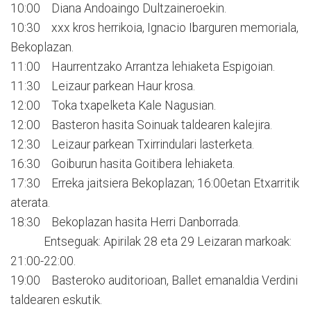
10:00 Diana Andoaingo Dultzaineroekin.
10:30 xxx kros herrikoia, Ignacio Ibarguren memoriala,
Bekoplazan.
11:00 Haurrentzako Arrantza lehiaketa Espigoian.
11:30 Leizaur parkean Haur krosa.
12:00 Toka txapelketa Kale Nagusian.
12:00 Basteron hasita Soinuak taldearen kalejira.
12:30 Leizaur parkean Txirrindulari lasterketa.
16:30 Goiburun hasita Goitibera lehiaketa.
17:30 Erreka jaitsiera Bekoplazan; 16:00etan Etxarritik
aterata.
18:30 Bekoplazan hasita Herri Danborrada.
Entseguak: Apirilak 28 eta 29 Leizaran markoak:
21:00-22:00.
19:00 Basteroko auditorioan, Ballet emanaldia Verdini
taldearen eskutik.