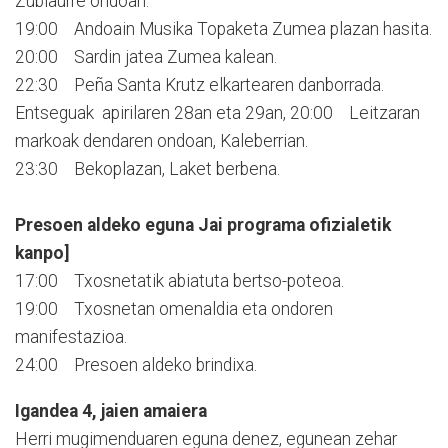
Zubiaurre ondoan.
19:00 Andoain Musika Topaketa Zumea plazan hasita.
20:00 Sardin jatea Zumea kalean.
22:30 Peña Santa Krutz elkartearen danborrada.
Entseguak apirilaren 28an eta 29an, 20:00 Leitzaran
markoak dendaren ondoan, Kaleberrian.
23:30 Bekoplazan, Laket berbena.
Presoen aldeko eguna Jai programa ofizialetik
kanpo]
17:00 Txosnetatik abiatuta bertso-poteoa.
19:00 Txosnetan omenaldia eta ondoren
manifestazioa.
24:00 Presoen aldeko brindixa.
Igandea 4, jaien amaiera
Herri mugimenduaren eguna denez, egunean zehar