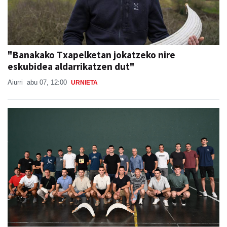
"Banakako Txapelketan jokatzeko nire
eskubidea aldarrikatzen dut"
Aiurri
abu 07, 12:00
URNIETA