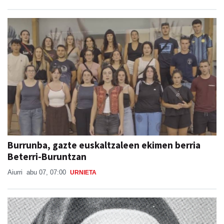
Burrunba, gazte euskaltzaleen ekimen berria
Beterri-Buruntzan
Aiurri
abu 07, 07:00
URNIETA