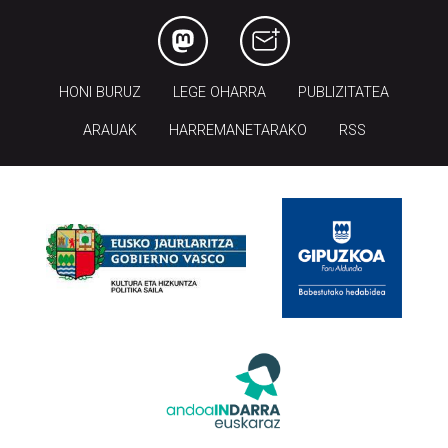
HONI BURUZ
LEGE OHARRA
PUBLIZITATEA
ARAUAK
HARREMANETARAKO
RSS