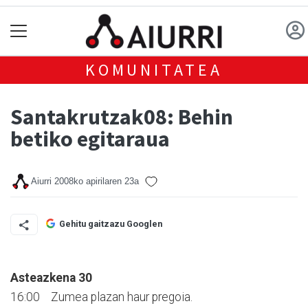
KOMUNITATEA
Santakrutzak08: Behin
betiko egitaraua
Aiurri
2008ko apirilaren 23a
Gehitu gaitzazu Googlen
Asteazkena 30
16:00 Zumea plazan haur pregoia.