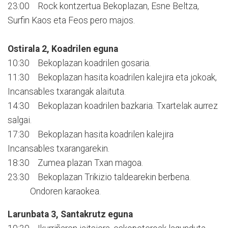
23:00 Rock kontzertua Bekoplazan, Esne Beltza,
Surfin Kaos eta Feos pero majos.
Ostirala 2, Koadrilen eguna
10:30 Bekoplazan koadrilen gosaria.
11:30 Bekoplazan hasita koadrilen kalejira eta jokoak,
Incansables txarangak alaituta.
14:30 Bekoplazan koadrilen bazkaria. Txartelak aurrez
salgai.
17:30 Bekoplazan hasita koadrilen kalejira
Incansables txarangarekin.
18:30 Zumea plazan Txan magoa.
23:30 Bekoplazan Trikizio taldearekin berbena.
Ondoren karaokea.
Larunbata 3, Santakrutz eguna