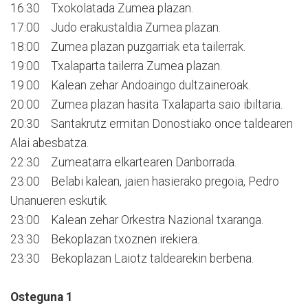
16:30 Txokolatada Zumea plazan.
17:00 Judo erakustaldia Zumea plazan.
18:00 Zumea plazan puzgarriak eta tailerrak.
19:00 Txalaparta tailerra Zumea plazan.
19:00 Kalean zehar Andoaingo dultzaineroak.
20:00 Zumea plazan hasita Txalaparta saio ibiltaria.
20:30 Santakrutz ermitan Donostiako once taldearen
Alai abesbatza.
22:30 Zumeatarra elkartearen Danborrada.
23:00 Belabi kalean, jaien hasierako pregoia, Pedro
Unanueren eskutik.
23:00 Kalean zehar Orkestra Nazional txaranga.
23:30 Bekoplazan txoznen irekiera.
23:30 Bekoplazan Laiotz taldearekin berbena.
Osteguna 1