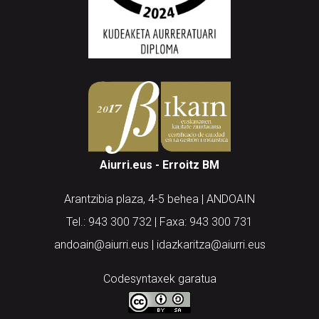
Aiurri.eus - Erroitz BM
Arantzibia plaza, 4-5 behea | ANDOAIN
Tel.: 943 300 732 | Faxa: 943 300 731
andoain@aiurri.eus | idazkaritza@aiurri.eus
Codesyntaxek garatua