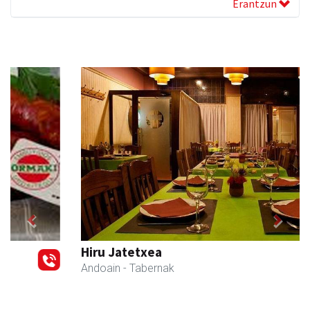
Erantzun
Previous
Next
Hiru Jatetxea
Andoain
- Tabernak