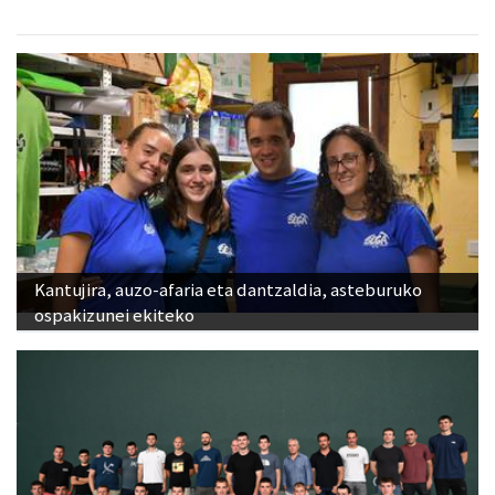
Kantujira, auzo-afaria eta dantzaldia, asteburuko
ospakizunei ekiteko