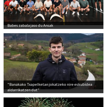
Babes zabala jaso du Ansak
"Banakako Txapelketan jokatzeko nire eskubidea
aldarrikatzen dut"